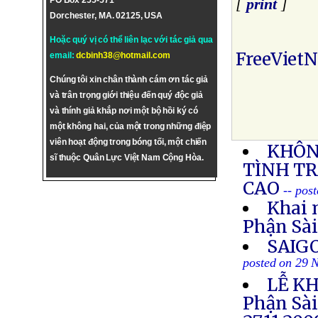
PO Box 255-571
[
print
]
Dorchester, MA. 02125, USA
Hoặc quý vị có thể liên lạc với tác giả qua
FreeViet
email:
dcbinh38@hotmail.com
Chúng tôi xin chân thành cám ơn tác giả
và trân trọng giới thiệu đến quý độc giả
và thính giả khắp nơi một bộ hồi ký có
một không hai, của một trong những điệp
viên hoạt động trong bóng tối, một chiến
KHÔN
sĩ thuộc Quân Lực Việt Nam Cộng Hòa.
TÌNH T
CAO
-- pos
Khai 
Phận Sà
SAIG
posted on 29 
LỄ KH
Phận Sà