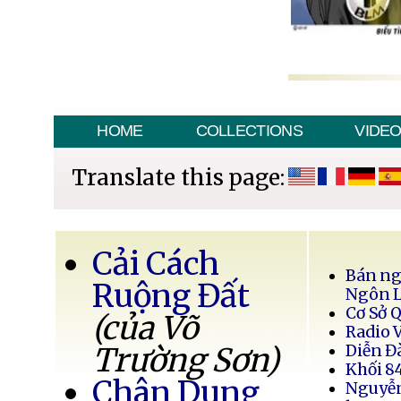
HOME
COLLECTIONS
VIDE
Translate this page:
Cải Cách
Bán ng
Ruộng Đất
Ngôn 
Cơ Sở 
(của Võ
Radio 
Trường Sơn)
Diễn Đ
Khối 8
Chân Dung
Nguyễ