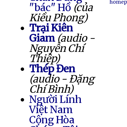
homep
"bác" Hồ
(của
Kiều Phong)
Trại Kiên
Giam
(audio -
Nguyễn Chí
Thiệp)
Thép Đen
(audio - Đặng
Chí Bình)
Người Lính
Việt Nam
Cộng Hòa