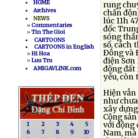
HOME
rung chu
Archives
chấn độn
NEWS
lúc 11h 4
»
Commentaries
đốc Trung
»
Tin The Gioi
sóng thần
CARTOONS
số, cách 
CARTOONS in English
Ðông và 
»
Hi Hoa
điện Sơn 
»
Luu Tru
động đất 
AMIGAVLINK.com
yếu, còn 
Hiện vẫn 
như chưa 
xây dựng 
Cộng sản 
với động 
1
2
3
4
5
Nam, mà c
6
7
8
9
10