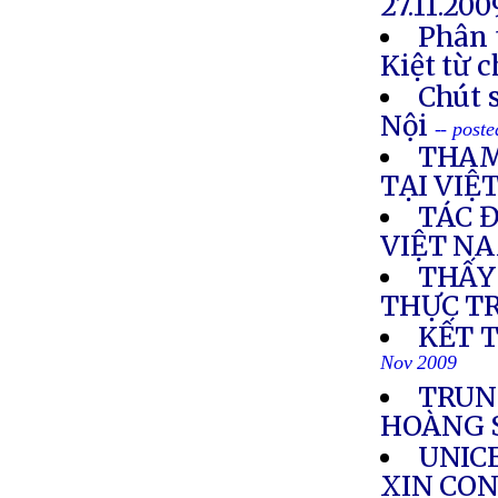
27.11.20
Phân 
Kiệt từ 
Chút s
Nội
-- post
THAM
TẠI VIỆ
TÁC 
VIỆT N
THẤY
THỰC T
KẾT 
Nov 2009
TRUN
HOÀNG 
UNICE
XIN CON