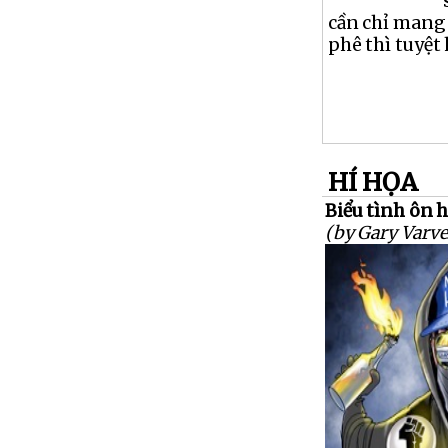
cần chỉ mang
phê thì tuyệt 
HÍ HỌA
Biểu tình ôn 
(by Gary Varve