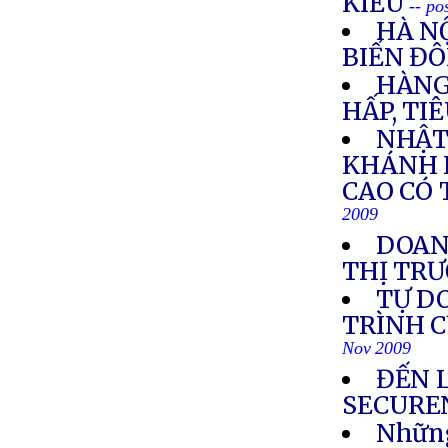
KIỀU
-- po
HÀ NỘ
BIỂN Đ
HÀNG
HẤP, TI
NHẬT
KHÁNH 
CAO CÓ 
2009
DOANH
THỊ TR
TỰ D
TRÌNH C
Nov 2009
ĐẾN 
SECURE
Những