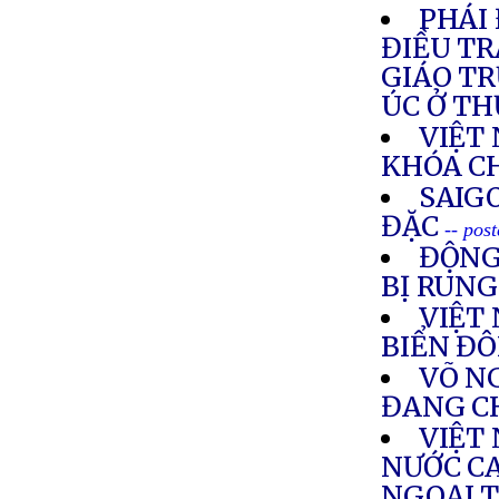
PHÁI
ĐIỀU TR
GIÁO T
ÚC Ở T
VIỆT
KHÓA C
SAIG
ĐẶC
-- pos
ĐỘNG
BỊ RUN
VIỆT
BIỂN Đ
VÕ NG
ĐANG C
VIỆT
NƯỚC C
NGOẠI T