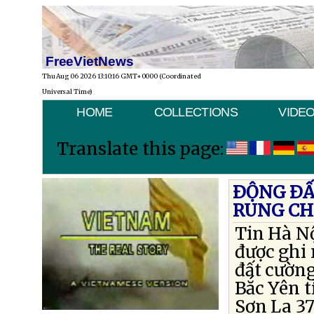
FreeVietNews
Thu Aug 06 2026 13:10:16 GMT+0000 (Coordinated
Universal Time)
HOME
COLLECTIONS
VIDE
Translate this page:
ÐỘNG ÐẤT
RUNG C
Tin Hà Nộ
được ghi
đất cường
Bắc Yên t
Sơn La 37