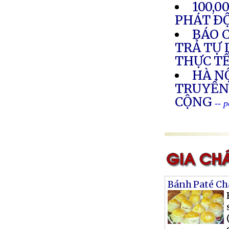
100,
PHÁT Ð
BÁO C
TRẢ TỰ 
THỰC T
HÀ NỘ
TRUYỀN
CỘNG
-- 
Bánh Paté Ch