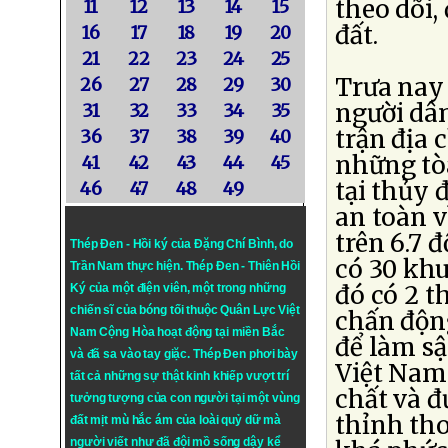
theo dõi,
11
12
13
14
15
đất.
16
17
18
19
20
21
22
23
24
25
Trưa nay 
26
27
28
29
30
người dâ
31
32
33
34
35
trận địa 
36
37
38
39
40
những tòa
41
42
43
44
45
tại thủy 
46
47
48
49
an toàn v
trên 6.7 
Thép Đen - Hồi ký của Đặng Chí Bình
, do
có 30 khu
Trần Nam thực hiện.
Thép Đen
- Thiên Hồi
đó có 2 t
Ký của một điện viên, một trong những
chiến sĩ của bóng tối thuộc Quân Lực Việt
chấn động
Nam Cộng Hòa hoạt động tại miền Bắc
để làm sậ
và đã sa vào tay giặc. Thép Đen phơi bày
Việt Nam
tất cả những sự thật kinh khiếp vượt trí
chất và 
tưởng tượng của con người tại một vùng
thỉnh th
đất mịt mù hắc ám của loài quỷ dữ mà
người viết như đã đội mồ sống dậy kể