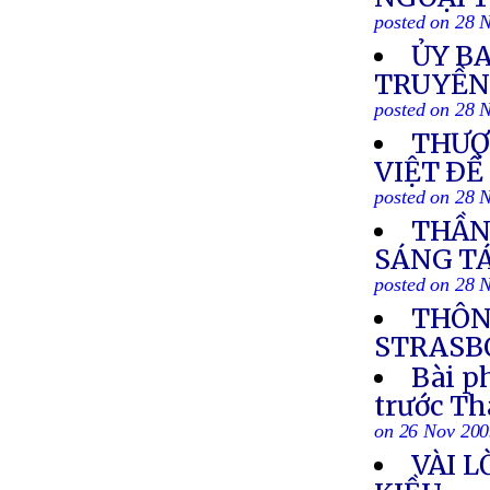
posted on 28 
ỦY BA
TRUYỀN
posted on 28 
THƯỢ
VIỆT ÐỀ
posted on 28 
THẦN 
SÁNG TÁ
posted on 28 
THÔN
STRASBO
Bài p
trước T
on 26 Nov 20
VÀI L