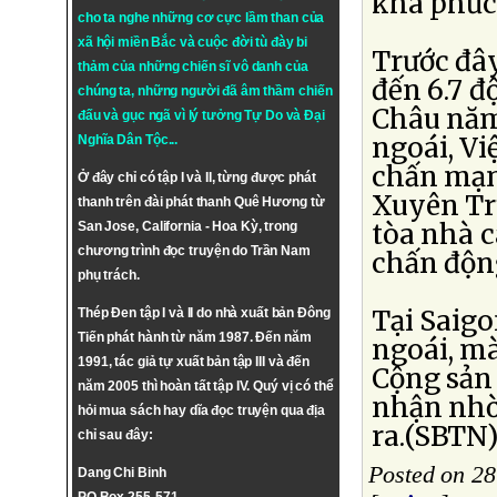
khá phức 
cho ta nghe những cơ cực lầm than của
xã hội miền Bắc và cuộc đời tù đày bi
Trước đâ
thảm của những chiến sĩ vô danh của
đến 6.7 đ
chúng ta, những người đã âm thầm chiến
Châu năm
đấu và gục ngã vì lý tưởng
Tự Do
và
Đại
ngoái, V
Nghĩa Dân Tộc
...
chấn mạnh
Ở đây chỉ có tập I và II, từng được phát
Xuyên Tr
thanh trên đài phát thanh Quê Hương từ
tòa nhà 
San Jose, California - Hoa Kỳ, trong
chương trình đọc truyện do Trần Nam
chấn độn
phụ trách.
Tại Saig
Thép Đen tập I và II do nhà xuất bản Đông
Tiến phát hành từ năm 1987. Đến năm
ngoái, mà
1991, tác giả tự xuất bản tập III và đến
Cộng sản
năm 2005 thì hoàn tất tập IV. Quý vị có thể
nhận nhờ 
hỏi mua sách hay dĩa đọc truyện qua địa
ra.(SBTN)
chỉ sau đây:
Posted on 2
Dang Chi Binh