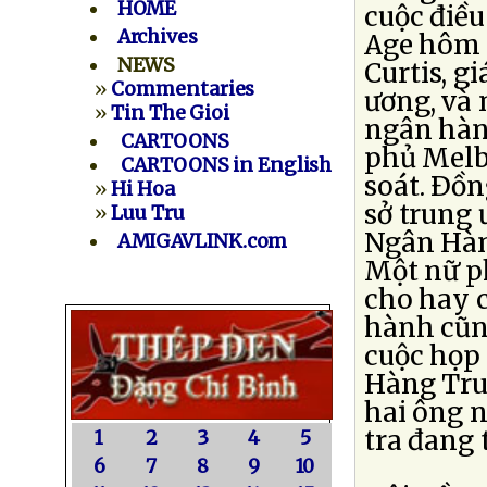
HOME
cuộc điều
Archives
Age hôm 
NEWS
Curtis, 
»
Commentaries
ương, và 
»
Tin The Gioi
ngân hàng
CARTOONS
phủ Melbo
CARTOONS in English
soát. Ðồn
»
Hi Hoa
sở trung 
»
Luu Tru
Ngân Hàn
AMIGAVLINK.com
Một nữ p
cho hay c
hành cũn
cuộc họp
Hàng Tru
hai ông n
tra đang 
1
2
3
4
5
6
7
8
9
10