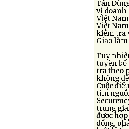
Tấn Dũng 
vị doanh 
Việt Nam
Việt Nam 
kiểm tra 
Giao làm 
Tuy nhiê
tuyên bố
tra theo 
không để 
Cuộc điều
tìm nguồ
Securency
trung gi
được hợp 
đồng, phả