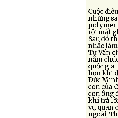
Cuộc điề
những sai
polymer 
rồi mất 
Sau đó th
nhắc làm
Tư Vấn ch
nắm chức
quốc gia.
hơn khi đ
Ðức Minh
con của 
con ông đ
khi trả l
vụ quan c
ngoài, T