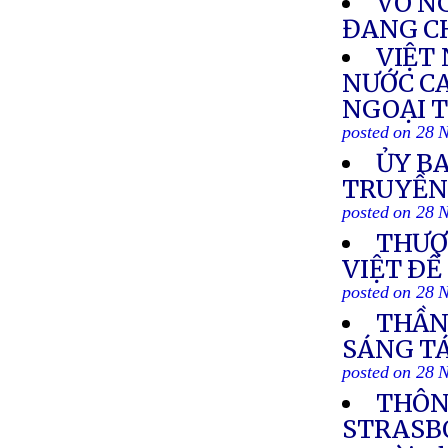
VÕ NG
ĐANG C
VIỆT
NƯỚC C
NGOẠI T
posted on 28 
ỦY BA
TRUYỀN
posted on 28 
THƯỢ
VIỆT ÐỀ
posted on 28 
THẦN 
SÁNG TÁ
posted on 28 
THÔN
STRASBO