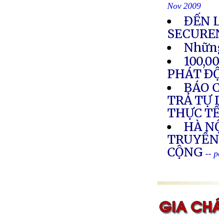
Nov 2009
ĐẾN 
SECURE
Những
100,
PHÁT Ð
BÁO C
TRẢ TỰ 
THỰC T
HÀ NỘ
TRUYỀN
CỘNG
-- 