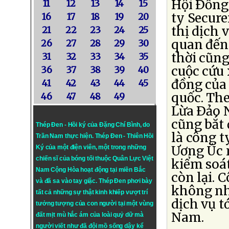
Hội Ðồng
11
12
13
14
15
ty Secure
16
17
18
19
20
thị dịch 
21
22
23
24
25
quan đến 
26
27
28
29
30
thời cũn
31
32
33
34
35
cuộc cứu 
36
37
38
39
40
đồng của 
41
42
43
44
45
quốc. The
46
47
48
49
Lừa Ðảo 
cũng bắt 
Thép Đen - Hồi ký của Đặng Chí Bình
, do
là công 
Trần Nam thực hiện.
Thép Đen
- Thiên Hồi
Ương Úc 
Ký của một điện viên, một trong những
chiến sĩ của bóng tối thuộc Quân Lực Việt
kiểm soá
Nam Cộng Hòa hoạt động tại miền Bắc
còn lại. 
và đã sa vào tay giặc. Thép Đen phơi bày
không nh
tất cả những sự thật kinh khiếp vượt trí
dịch vụ t
tưởng tượng của con người tại một vùng
Nam.
đất mịt mù hắc ám của loài quỷ dữ mà
người viết như đã đội mồ sống dậy kể