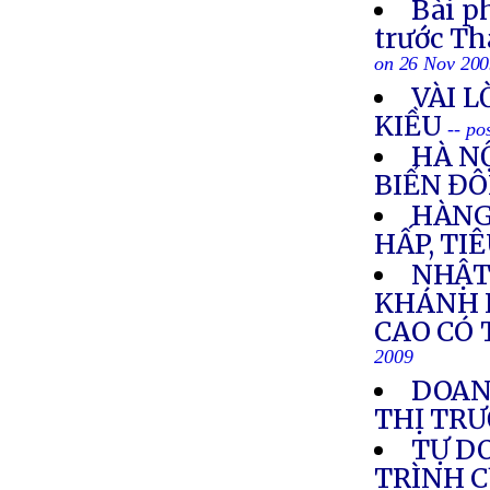
Bài p
trước T
on 26 Nov 20
VÀI L
KIỀU
-- po
HÀ NỘ
BIỂN Đ
HÀNG
HẤP, TI
NHẬT
KHÁNH 
CAO CÓ 
2009
DOANH
THỊ TR
TỰ D
TRÌNH C