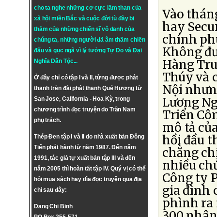
cho ta nghe những cơ cực lầm than của
Vào tháng
xã hội miền Bắc và cuộc đời tù đày bi
hay Secur
thảm của những chiến sĩ vô danh của
chính ph
chúng ta, những người đã âm thầm chiến
Không đưa
đấu và gục ngã vì lý tưởng
Tự Do
và
Đại
Hàng Tru
Nghĩa Dân Tộc
...
Thúy và c
Ở đây chỉ có tập I và II, từng được phát
Nội nhưng
thanh trên đài phát thanh Quê Hương từ
Lương Ng
San Jose, California - Hoa Kỳ, trong
chương trình đọc truyện do Trần Nam
Triển Cô
phụ trách.
mô tả củ
hồi đầu t
Thép Đen tập I và II do nhà xuất bản Đông
Tiến phát hành từ năm 1987. Đến năm
chằng chị
1991, tác giả tự xuất bản tập III và đến
nhiều chứ
năm 2005 thì hoàn tất tập IV. Quý vị có thể
Công ty P
hỏi mua sách hay dĩa đọc truyện qua địa
gia đình 
chỉ sau đây:
phình ra
Dang Chi Binh
300 nhân