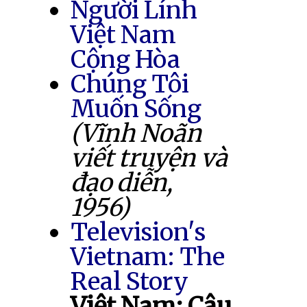
Người Lính
Việt Nam
Cộng Hòa
Chúng Tôi
Muốn Sống
(Vĩnh Noãn
viết truyện và
đạo diễn,
1956)
Television's
Vietnam: The
Real Story
Việt Nam: Câu