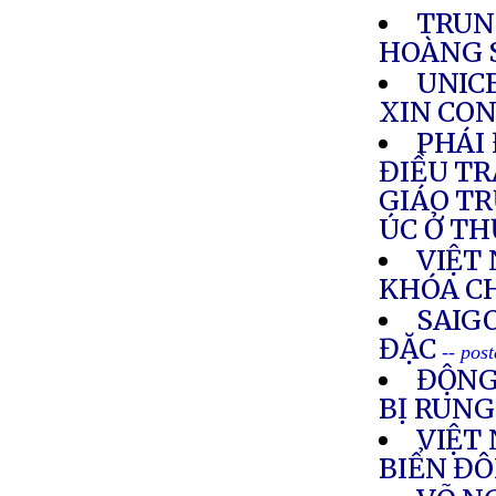
TRUN
HOÀNG 
UNICE
XIN CON
PHÁI
ĐIỀU TR
GIÁO T
ÚC Ở T
VIỆT
KHÓA C
SAIG
ĐẶC
-- pos
ĐỘNG
BỊ RUN
VIỆT
BIỂN Đ