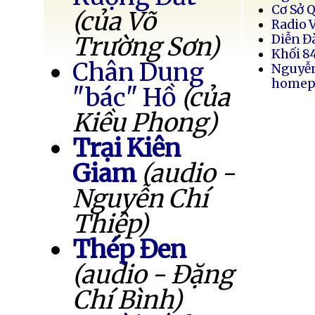
Cơ Sở 
(của Võ
Radio 
Trường Sơn)
Diễn Đ
Khối 8
Chân Dung
Nguyễ
homep
"bác" Hồ
(của
Kiều Phong)
Trại Kiên
Giam
(audio -
Nguyễn Chí
Thiệp)
Thép Đen
(audio - Đặng
Chí Bình)