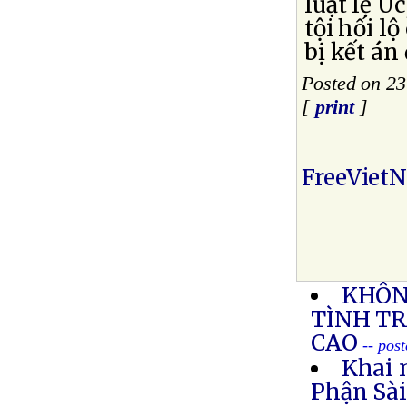
luật lệ Ú
tội hối l
bị kết án
Posted on 2
[
print
]
FreeViet
KHÔN
TÌNH T
CAO
-- pos
Khai 
Phận Sà