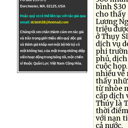
PO Box 255-571
bình $30 
Dorchester, MA. 02125, USA
cho thấy
Hoặc quý vị có thể liên lạc với tác giả qua
Lương Ngọ
email:
dcbinh38@hotmail.com
triệu đượ
Chúng tôi xin chân thành cám ơn tác giả
ở Thụy S
và trân trọng giới thiệu đến quý độc giả
dịch vụ d
và thính giả khắp nơi một bộ hồi ký có
phi trườn
một không hai, của một trong những điệp
phủ, dịch
viên hoạt động trong bóng tối, một chiến
sĩ thuộc Quân Lực Việt Nam Cộng Hòa.
cuộc họp.
nhiều về
thấy nhữn
từ nhòe 
cấp dịch 
Thúy là 
thời điểm
với nạn t
cả nước.