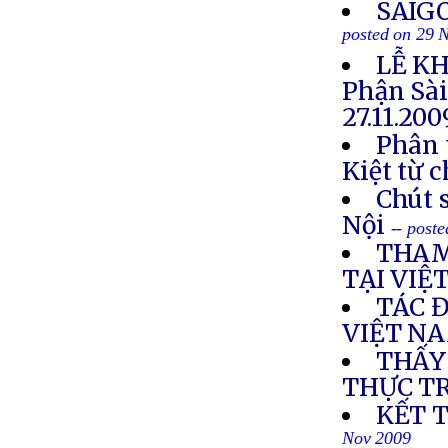
SAIG
posted on 29 
LỄ KH
Phận Sà
27.11.20
Phân 
Kiệt từ 
Chút s
Nội
-- post
THAM
TẠI VIỆ
TÁC 
VIỆT N
THẤY
THỰC T
KẾT 
Nov 2009