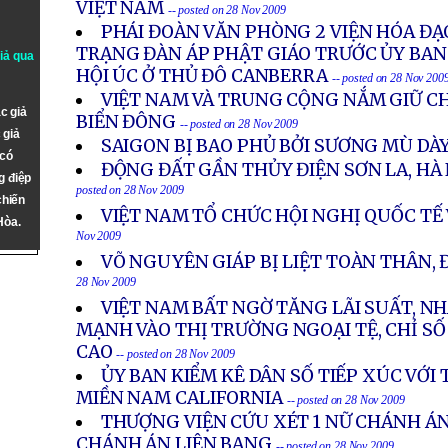
VIỆT NAM
-- posted on 28 Nov 2009
PHÁI ĐOÀN VĂN PHÒNG 2 VIỆN HÓA ĐẠ
TRẠNG ĐÀN ÁP PHẬT GIÁO TRƯỚC ỦY BA
giả qua
HỘI ÚC Ở THỦ ĐÔ CANBERRA
-- posted on 28 Nov 200
VIỆT NAM VÀ TRUNG CỘNG NẮM GIỮ CH
c giả
BIỂN ĐÔNG
-- posted on 28 Nov 2009
 giả
SAIGON BỊ BAO PHỦ BỞI SƯƠNG MÙ DÀ
 có
ĐỘNG ĐẤT GẦN THỦY ĐIỆN SƠN LA, HÀ
g điệp
posted on 28 Nov 2009
chiến
VIỆT NAM TỔ CHỨC HỘI NGHỊ QUỐC TẾ
Hòa.
Nov 2009
VÕ NGUYÊN GIÁP BỊ LIỆT TOÀN THÂN,
28 Nov 2009
VIỆT NAM BẤT NGỜ TĂNG LÃI SUẤT, N
MẠNH VÀO THỊ TRƯỜNG NGOẠI TỆ, CHỈ SỐ
CAO
-- posted on 28 Nov 2009
ỦY BAN KIỂM KÊ DÂN SỐ TIẾP XÚC VỚI
MIỀN NAM CALIFORNIA
-- posted on 28 Nov 2009
THƯỢNG VIỆN CỨU XÉT 1 NỮ CHÁNH ÁN
CHÁNH ÁN LIÊN BANG
-- posted on 28 Nov 2009