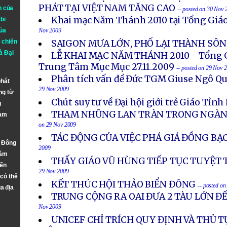
PHÁT TẠI VIỆT NAM TĂNG CAO
n của
-- posted on 30 Nov 
Khai mạc Năm Thánh 2010 tại Tổng Giá
bi
ủa
Nov 2009
 chiến
SAIGON MƯA LỚN, PHỐ LẠI THÀNH SÔ
à
Đại
LỄ KHAI MẠC NĂM THÁNH 2010 - Tổng Gi
Trung Tâm Mục Mục 27.11.2009
-- posted on 29 Nov 
Phân tích vấn đề Đức TGM Giuse Ngô Qu
phát
29 Nov 2009
ng từ
Chút suy tư về Đại hội giới trẻ Giáo Tỉnh
g
THAM NHŨNG LAN TRÀN TRONG NGÀNH
Nam
on 29 Nov 2009
TÁC ĐỘNG CỦA VIỆC PHÁ GIÁ ĐỒNG BẠ
n Đông
2009
năm
THẤY GIÁO VŨ HÙNG TIẾP TỤC TUYỆT
đến
29 Nov 2009
 có thể
KẾT THÚC HỘI THẢO BIỂN ĐÔNG
-- posted o
a địa
TRUNG CỘNG RA OAI ĐƯA 2 TÀU LỚN Đ
Nov 2009
UNICEF CHỈ TRÍCH QUY ĐỊNH VÀ THỦ T