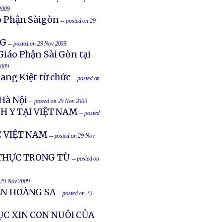
2009
o Phận Sàigòn
-- posted on 29
NG
-- posted on 29 Nov 2009
áo Phận Sài Gòn tại
2009
ang Kiệt từ chức
-- posted on
 Hà Nội
-- posted on 29 Nov 2009
 Y TẠI VIỆT NAM
-- posted
C VIỆT NAM
-- posted on 29 Nov
 THỰC TRONG TÙ
-- posted on
n 29 Nov 2009
ẾN HOÀNG SA
-- posted on 29
ỤC XIN CON NUÔI CỦA