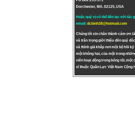
PO Box 255-571
Dorchester, MA. 02125, USA
Hoặc quý vị có thể liên lạc với tác 
email:
dcbinh38@hotmail.com
Chúng tôi xin chân thành cám ơn tá
và trân trọng giới thiệu đến quý độc
và thính giả khắp nơi một bộ hồi ký
một không hai, của một trong nhữn
viên hoạt động trong bóng tối, một 
sĩ thuộc Quân Lực Việt Nam Cộng 