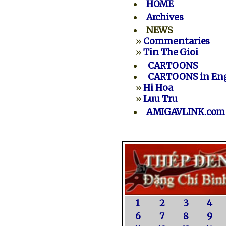
HOME
Archives
NEWS
»
Commentaries
»
Tin The Gioi
CARTOONS
CARTOONS in Eng
»
Hi Hoa
»
Luu Tru
AMIGAVLINK.com
1
2
3
4
6
7
8
9