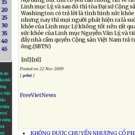
Nội dung bức thư có yêu cầu thông tin về tì
15
Linh mục Lý, và sau đó thì tòa Ðại sứ Cộng s
20
Washington có trả lời là tình hình sức khỏe 
25
nhưng nay thì mọi người phát hiện ra là suố
30
khỏe của Linh mục Lý không tốt nên rất qu
sức khỏe của Linh mục Nguyễn Văn Lý, và tiế
35
đẩy nhà cầm quyền Cộng sản Việt Nam trả tự
40
ông.(SBTN)
45
{nl}{nl}
Posted on 22 Nov 2009
nh
, do
[
print
]
iên Hồi
hững
ực Việt
FreeVietNews
 Bắc
ơi bày
t trí
t vùng
 mà
KHÔNG ĐƯỢC CHUYỂN NHƯỢNG CỔ PHI
 kể