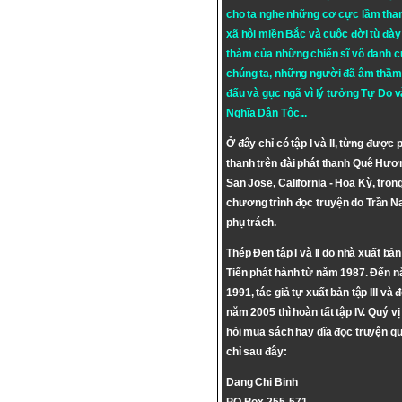
cho ta nghe những cơ cực lầm tha
xã hội miền Bắc và cuộc đời tù đày 
thảm của những chiến sĩ vô danh c
chúng ta, những người đã âm thầm
đấu và gục ngã vì lý tưởng
Tự Do
v
Nghĩa Dân Tộc
...
Ở đây chỉ có tập I và II, từng được 
thanh trên đài phát thanh Quê Hươ
San Jose, California - Hoa Kỳ, tron
chương trình đọc truyện do Trần 
phụ trách.
Thép Đen tập I và II do nhà xuất bả
Tiến phát hành từ năm 1987. Đến 
1991, tác giả tự xuất bản tập III và 
năm 2005 thì hoàn tất tập IV. Quý vị
hỏi mua sách hay dĩa đọc truyện qu
chỉ sau đây:
Dang Chi Binh