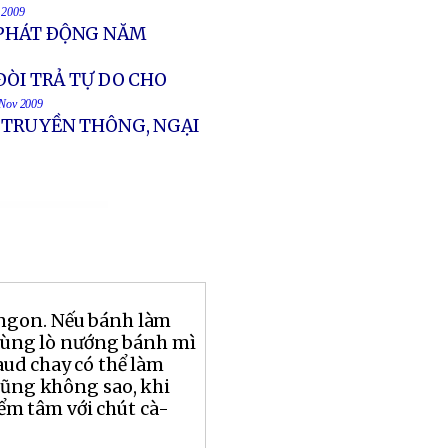
v 2009
 PHÁT ÐỘNG NĂM
ÐÒI TRẢ TỰ DO CHO
 Nov 2009
T TRUYỀN THÔNG, NGẠI
ngon. Nếu bánh làm
 dùng lò nướng bánh mì
aud chay có thể làm
cũng không sao, khi
ểm tâm với chút cà-