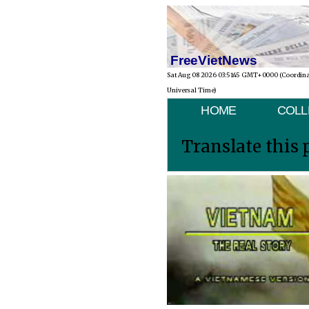
FreeVietNews
Sat Aug 08 2026 03:51:45 GMT+0000 (Coordin
Universal Time)
HOME
COLL
Translate this 