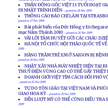
THẦN ĐỒNG GỐC VIỆT 13 TUỔI ĐOẠT GI
ĐI NHẬT TRÌNH DIỄN
-- posted on 28 Nov 2009
THÔNG CÁO BÁO CHÍ LÀM TẠI STRASBO
posted on 27 Nov 2009
Bài phát biểu của Ðức Hồng y Etchegara
mạc Năm Thánh 2010
-- posted on 26 Nov 2009
VÀI LỜI TÂM HUYẾT GỬI CÁC CHÁU DZI
HÀ NỘI TỔ CHỨC HỘI THẢO QUỐC TẾ VỀ
2009
HÀNG TRĂM TRẺ EM Ở SAIGON BỊ BỆNH
posted on 26 Nov 2009
NHẬT XÂY NHÀ MÁY NHIỆT ĐIỆN TẠI K
THUỶ ĐIỆN VÙNG CAO CÓ THỂ GÂY THIỆT
DOANH GIỚI VIỆT TÌM CÁCH ĐỐI PHÓ V
- posted on 26 Nov 2009
TỰ DO TÔN GIÁO TẠI VIỆT NAM VÀ PHÚ
GIAO HOA KỲ
-- posted on 26 Nov 2009
ĐẾN LƯỢT MỸ CÓ THỂ CŨNG ĐIỀU TRA
2009