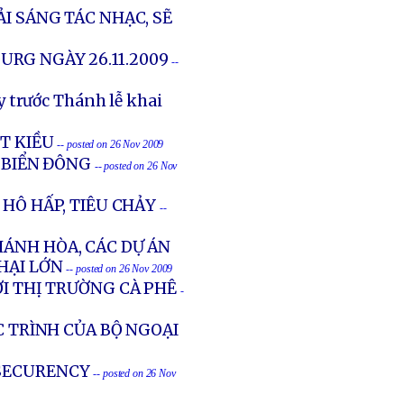
ẢI SÁNG TÁC NHẠC, SẼ
URG NGÀY 26.11.2009
--
y trước Thánh lễ khai
ỆT KIỀU
-- posted on 26 Nov 2009
 BIỂN ĐÔNG
-- posted on 26 Nov
 HÔ HẤP, TIÊU CHẢY
--
HÁNH HÒA, CÁC DỰ ÁN
 HẠI LỚN
-- posted on 26 Nov 2009
ỚI THỊ TRƯỜNG CÀ PHÊ
-
C TRÌNH CỦA BỘ NGOẠI
 SECURENCY
-- posted on 26 Nov