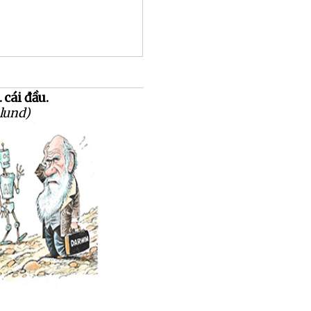
 cái đầu.
lund)