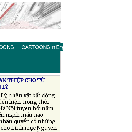
OONS
CARTOONS in English
AN THIỆP CHO TÙ
 LÝ
Lý, nhân vật bất đồng
đến hiện trong thời
Hà Nội tuyên hồi năm
iến mạch máu não.
i nhân quyền có những
o cho Linh mục Nguyễn