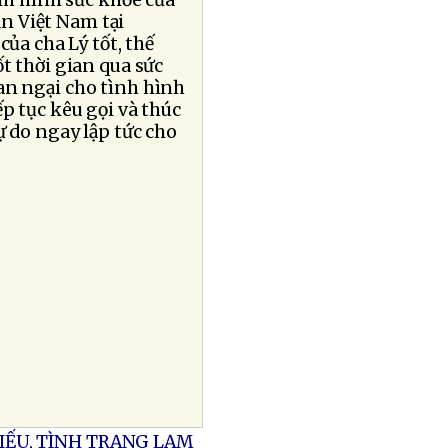
nh hình sức khỏe của
ản Việt Nam tại
của cha Lý tốt, thế
t thời gian qua sức
an ngại cho tình hình
p tục kêu gọi và thúc
 do ngay lập tức cho
ẾU, TÌNH TRẠNG LẠM