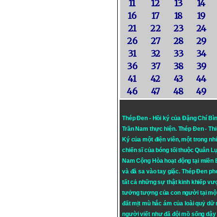
11
12
13
14
16
17
18
19
21
22
23
24
26
27
28
29
31
32
33
34
36
37
38
39
41
42
43
44
46
47
48
49
Thép Đen - Hồi ký của Đặng Chí Bì
Trần Nam thực hiện.
Thép Đen
- Th
Ký của một điện viên, một trong n
chiến sĩ của bóng tối thuộc Quân L
Nam Cộng Hòa hoạt động tại miền
và đã sa vào tay giặc. Thép Đen ph
tất cả những sự thật kinh khiếp vượ
tưởng tượng của con người tại mộ
đất mịt mù hắc ám của loài quỷ dữ
người viết như đã đội mồ sống dậy