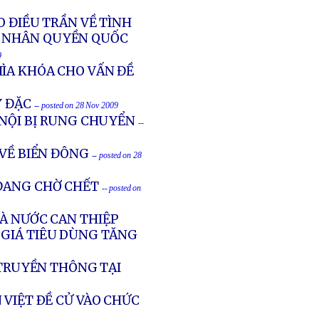
O ĐIỀU TRẦN VỀ TÌNH
N NHÂN QUYỀN QUỐC
9
ÌA KHÓA CHO VẤN ĐỀ
Y ĐẶC
-- posted on 28 Nov 2009
 NỘI BỊ RUNG CHUYỂN
--
 VỀ BIỂN ĐÔNG
-- posted on 28
 ĐANG CHỜ CHẾT
-- posted on
HÀ NƯỚC CAN THIỆP
 GIÁ TIÊU DÙNG TĂNG
 TRUYỀN THÔNG TẠI
 VIỆT ÐỀ CỬ VÀO CHỨC