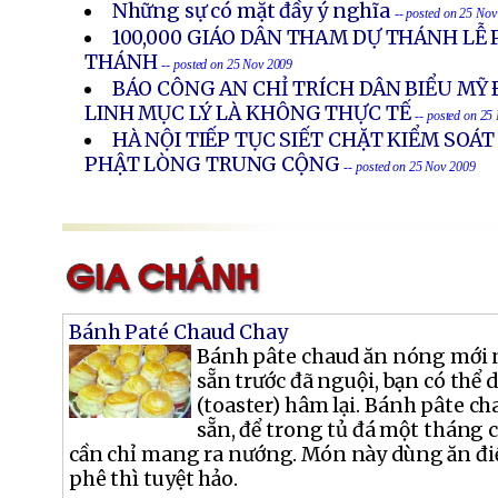
Những sự có mặt đầy ý nghĩa
-- posted on 25 No
100,000 GIÁO DÂN THAM DỰ THÁNH LỄ
THÁNH
-- posted on 25 Nov 2009
BÁO CÔNG AN CHỈ TRÍCH DÂN BIỂU MỸ 
LINH MỤC LÝ LÀ KHÔNG THỰC TẾ
-- posted on 25
HÀ NỘI TIẾP TỤC SIẾT CHẶT KIỂM SOÁ
PHẬT LÒNG TRUNG CỘNG
-- posted on 25 Nov 2009
Bánh Paté Chaud Chay
Bánh pâte chaud ăn nóng mới 
sẵn trước đã nguội, bạn có thể
(toaster) hâm lại. Bánh pâte ch
sẵn, để trong tủ đá một tháng 
cần chỉ mang ra nướng. Món này dùng ăn đi
phê thì tuyệt hảo.