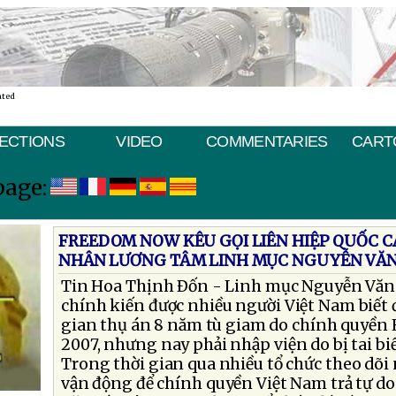
ated
ECTIONS
VIDEO
COMMENTARIES
CART
page:
FREEDOM NOW KÊU GỌI LIÊN HIỆP QUỐC C
NHÂN LƯƠNG TÂM LINH MỤC NGUYỄN VĂN
Tin Hoa Thịnh Ðốn - Linh mục Nguyễn Văn 
chính kiến được nhiều người Việt Nam biết 
gian thụ án 8 năm tù giam do chính quyền 
2007, nhưng nay phải nhập viện do bị tai b
Trong thời gian qua nhiều tổ chức theo dõ
vận động để chính quyền Việt Nam trả tự d