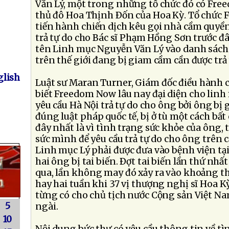
Văn Lý, một trong những tổ chức đó có Free
thủ đô Hoa Thịnh Ðốn của Hoa Kỳ. Tổ chức
tiến hành chiến dịch kêu gọi nhà cầm quyề
trả tự do cho Bác sĩ Phạm Hồng Sơn trước đâ
tên Linh mục Nguyễn Văn Lý vào danh sác
trên thế giới đang bị giam cầm cần được trả 
lish
Luật sư Maran Turner, Giám đốc điều hành
biết Freedom Now lâu nay đại diện cho linh 
yêu cầu Hà Nội trả tự do cho ông bởi ông b
đúng luật pháp quốc tế, bị ở tù một cách bấ
đây nhất là vì tình trạng sức khỏe của ông, 
sức mình để yêu cầu trả tự do cho ông trên 
Linh mục Lý phải được đưa vào bệnh viện tại 
hai ông bị tai biến. Ðợt tai biến lần thứ nhất
qua, lần không may đó xảy ra vào khoảng t
hay hai tuần khi 37 vị thượng nghị sĩ Hoa K
từng có cho chủ tịch nước Cộng sản Việt Nam
5
ngài.
10