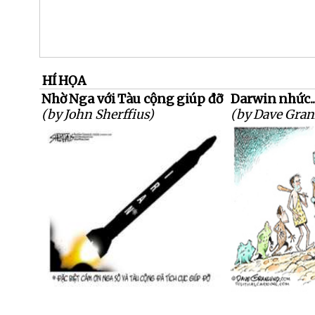
HÍ HỌA
Nhờ Nga với Tàu cộng giúp đỡ
Darwin nhức...
(by John Sherffius)
(by Dave Gran