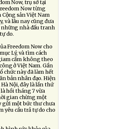
dom Now, trụ sở tại
 Freedom Now từng
n Cộng sản Việt Nam
y, và lâu nay cũng đưa
h những nhà đấu tranh
tự do.
 của Freedom Now cho
mục Lý, và tìm cách
ị giam cầm không theo
t công ở Việt Nam. Gần
tổ chức này đã làm hết
căn bản nhân đạo. Hiện
Hà Nội, đây là lần thứ
 là hồi tháng 7 vừa
hời gian chừng một
ỳ gửi một bức thư chưa
 yêu cầu trả tự do cho