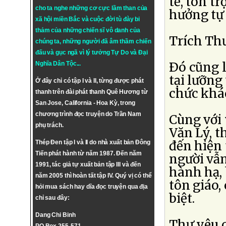
tế, tôn t
cho ta nghe những cơ cực lầm than của
hưởng tự
xã hội miền Bắc và cuộc đời tù đày bi
thảm của những chiến sĩ vô danh của
Trích Th
chúng ta, những người đã âm thầm chiến
đấu và gục ngã vì lý tưởng
Tự Do
và
Đại
Ðó cũng l
Nghĩa Dân Tộc
...
tại lưỡng
Ở đây chỉ có tập I và II, từng được phát
chức khá
thanh trên đài phát thanh Quê Hương từ
San Jose, California - Hoa Kỳ, trong
chương trình đọc truyện do Trần Nam
Cùng với 
phụ trách.
Văn Lý, t
đến hiện 
Thép Đen tập I và II do nhà xuất bản Đông
Tiến phát hành từ năm 1987. Đến năm
người vẫn
1991, tác giả tự xuất bản tập III và đến
hành hạ, 
năm 2005 thì hoàn tất tập IV. Quý vị có thể
tôn giáo,
hỏi mua sách hay dĩa đọc truyện qua địa
biệt.
chỉ sau đây:
Dang Chi Binh
Thư yêu c