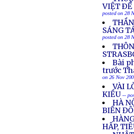
VIỆT ÐỀ
posted on 28 
THẦN 
SÁNG TÁ
posted on 28 
THÔN
STRASBO
Bài p
trước T
on 26 Nov 20
VÀI L
KIỀU
-- po
HÀ NỘ
BIỂN Đ
HÀNG
HẤP, TI