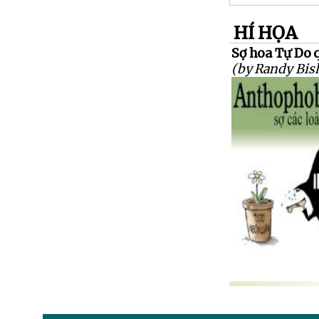
HÍ HỌA
Sợ hoa Tự Do q
(by Randy Bis