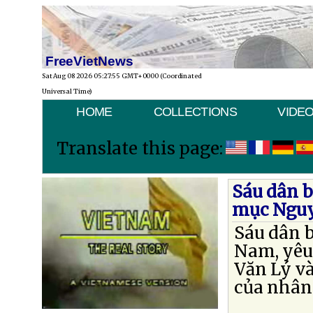
FreeVietNews
Sat Aug 08 2026 05:27:55 GMT+0000 (Coordinated
Universal Time)
HOME
COLLECTIONS
VIDE
Translate this page:
Sáu dân b
mục Nguy
Sáu dân b
Nam, yêu
Văn Lý và
của nhân