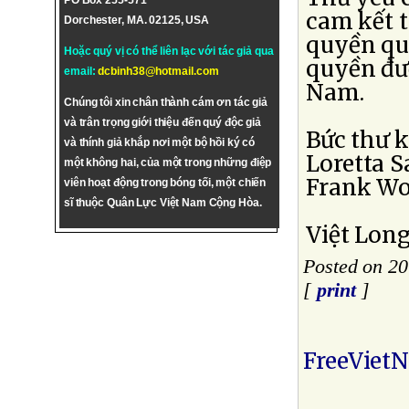
PO Box 255-571
cam kết 
Dorchester, MA. 02125, USA
quyền quố
Hoặc quý vị có thể liên lạc với tác giả qua
quyền đư
email:
dcbinh38@hotmail.com
Nam.
Chúng tôi xin chân thành cám ơn tác giả
và trân trọng giới thiệu đến quý độc giả
Bức thư k
và thính giả khắp nơi một bộ hồi ký có
Loretta S
một không hai, của một trong những điệp
Frank Wo
viên hoạt động trong bóng tối, một chiến
sĩ thuộc Quân Lực Việt Nam Cộng Hòa.
Việt Long
Posted on 2
[
print
]
FreeViet