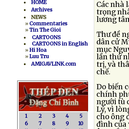
HOME
Các nhà 
Archives
trọng nhâ
NEWS
lương tâ
»
Commentaries
»
Tin The Gioi
Thư đề ng
CARTOONS
dân cử M
CARTOONS in English
mục Nguy
»
Hi Hoa
lần thứ n
»
Luu Tru
trị, và t
AMIGAVLINK.com
chế.
Do biến c
chính phủ
người tù
Lý, vì lò
cho ông đ
1
2
3
4
5
đình của 
6
7
8
9
10