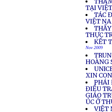
THAM
TẠI VIỆ
TÁC 
VIỆT N
THẤY
THỰC T
KẾT 
Nov 2009
TRUN
HOÀNG 
UNICE
XIN CON
PHÁI
ĐIỀU TR
GIÁO T
ÚC Ở T
VIỆT