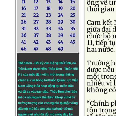
ông về ti
11
12
13
14
15
thời gian
16
17
18
19
20
21
22
23
24
25
Cam kết 
26
27
28
29
30
giữa đại 
31
32
33
34
35
chức bộ 
36
37
38
39
40
11, tiếp 
41
42
43
44
45
hai nước.
46
47
48
49
Trường h
Thép Đen - Hồi ký của Đặng Chí Bình
, do
được nêu 
Trần Nam thực hiện.
Thép Đen
- Thiên Hồi
một tron
Ký của một điện viên, một trong những
chiến sĩ của bóng tối thuộc Quân Lực Việt
nhiễu vì 
Nam Cộng Hòa hoạt động tại miền Bắc
không có 
và đã sa vào tay giặc. Thép Đen phơi bày
tất cả những sự thật kinh khiếp vượt trí
“Chính p
tưởng tượng của con người tại một vùng
tôn trọn
đất mịt mù hắc ám của loài quỷ dữ mà
người viết như đã đội mồ sống dậy kể