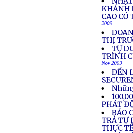
NHẬT
KHÁNH 
CAO CÓ 
2009
DOANH
THỊ TR
TỰ D
TRÌNH C
Nov 2009
ĐẾN 
SECURE
Những
100,
PHÁT Ð
BÁO C
TRẢ TỰ 
THỰC T