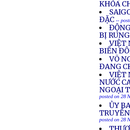
KHÓA C
SAIG
ĐẶC
-- pos
ĐỘNG
BỊ RUN
VIỆT
BIỂN Đ
VÕ NG
ĐANG C
VIỆT
NƯỚC C
NGOẠI T
posted on 28 
ỦY BA
TRUYỀN
posted on 28 
THƯỢ