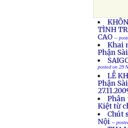
KHÔN
TÌNH T
CAO
-- pos
Khai 
Phận Sà
SAIG
posted on 29 
LỄ KH
Phận Sà
27.11.20
Phân 
Kiệt từ 
Chút s
Nội
-- post