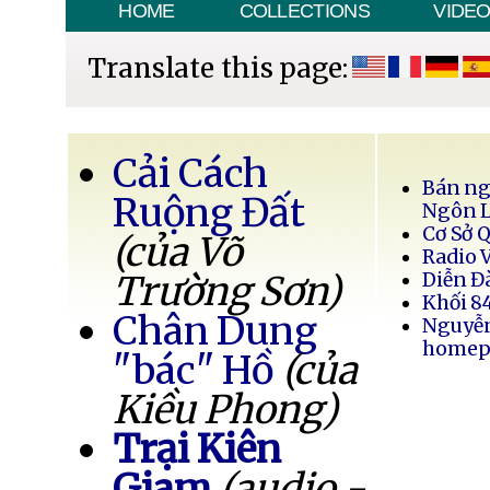
HOME
COLLECTIONS
VIDE
Translate this page:
Cải Cách
Bán ng
Ruộng Đất
Ngôn 
Cơ Sở 
(của Võ
Radio 
Trường Sơn)
Diễn Đ
Khối 8
Chân Dung
Nguyễ
homep
"bác" Hồ
(của
Kiều Phong)
Trại Kiên
Giam
(audio -