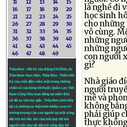
11
12
13
14
15
là nghề đi 
16
17
18
19
20
học sinh hô
21
22
23
24
25
cho những t
26
27
28
29
30
vô cùng. M
31
32
33
34
35
những ngườ
36
37
38
39
40
41
42
43
44
45
những ngườ
46
47
48
49
con người x
gì?
Thép Đen - Hồi ký của Đặng Chí Bình
, do
Trần Nam thực hiện.
Thép Đen
- Thiên Hồi
Nhà giáo đí
Ký của một điện viên, một trong những
người truy
chiến sĩ của bóng tối thuộc Quân Lực Việt
Nam Cộng Hòa hoạt động tại miền Bắc
mê và phon
và đã sa vào tay giặc. Thép Đen phơi bày
không bằng 
tất cả những sự thật kinh khiếp vượt trí
phải giúp c
tưởng tượng của con người tại một vùng
đất mịt mù hắc ám của loài quỷ dữ mà
thực không 
người viết như đã đội mồ sống dậy kể