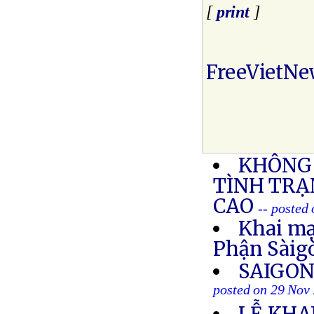
[
print
]
FreeVietNe
KHÔNG 
TÌNH TRẠ
CAO
-- posted
Khai mạ
Phận Sàig
SAIGON
posted on 29 Nov