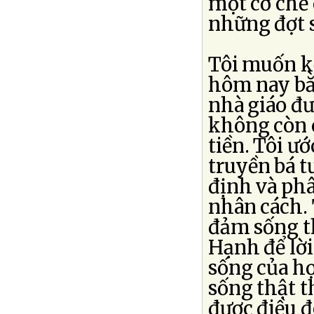
một cơ chế 
những đợt 
Tôi muốn kế
hôm nay bằ
nhà giáo đư
không còn 
tiền. Tôi ư
truyền bá t
định và ph
nhân cách. 
đảm sống t
Hạnh để lờ
sống của họ
sống thật t
được điều đ