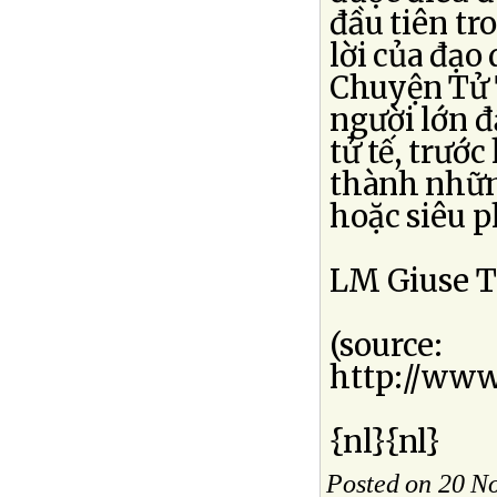
đầu tiên tr
lời của đạo
Chuyện Tử T
người lớn đ
tử tế, trướ
thành nhữn
hoặc siêu p
LM Giuse T
(source:
http://www
{nl}{nl}
Posted on 20 N