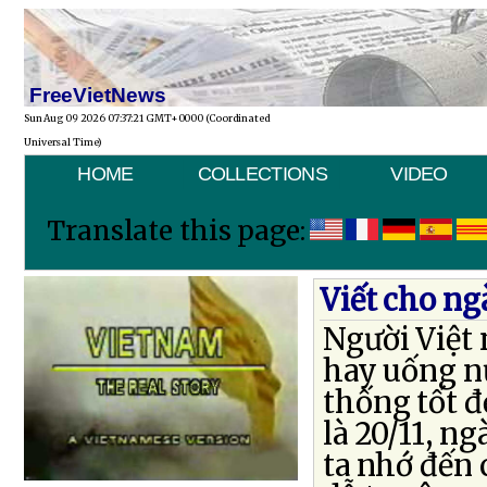
FreeVietNews
Sun Aug 09 2026 07:37:21 GMT+0000 (Coordinated
Universal Time)
HOME
COLLECTIONS
VIDEO
Translate this page:
Viết cho ng
Người Việt 
hay uống n
thống tốt 
là 20/11, n
ta nhớ đến 