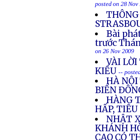
posted on 28 Nov
THÔNG 
STRASBOU
Bài phá
trước Thá
on 26 Nov 2009
VÀI LỜ
KIỀU
-- poste
HÀ NỘI
BIỂN ĐÔN
HÀNG T
HẤP, TIÊ
NHẬT X
KHÁNH HÒ
CAO CÓ T