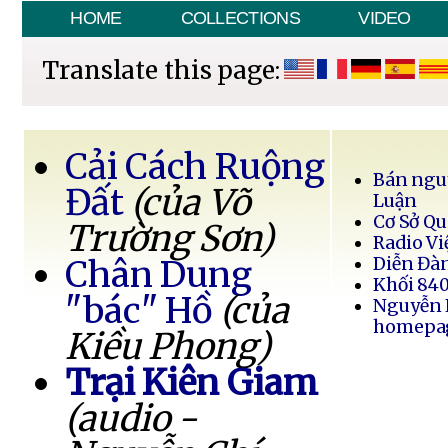
HOME
COLLECTIONS
VIDEO
Translate this page:
Cải Cách Ruộng
Bán ngu
Đất
(của Võ
Luận
Cơ Sở Q
Trường Sơn)
Radio Vi
Chân Dung
Diễn Đà
Khối 84
"bác" Hồ
(của
Nguyễn 
homepa
Kiều Phong)
Trại Kiên Giam
(audio -