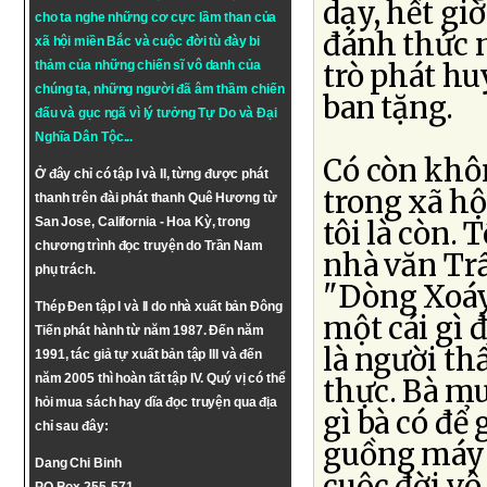
dạy, hết gi
cho ta nghe những cơ cực lầm than của
đánh thức n
xã hội miền Bắc và cuộc đời tù đày bi
thảm của những chiến sĩ vô danh của
trò phát hu
chúng ta, những người đã âm thầm chiến
ban tặng.
đấu và gục ngã vì lý tưởng
Tự Do
và
Đại
Nghĩa Dân Tộc
...
Có còn khô
Ở đây chỉ có tập I và II, từng được phát
trong xã hộ
thanh trên đài phát thanh Quê Hương từ
San Jose, California - Hoa Kỳ, trong
tôi là còn. 
chương trình đọc truyện do Trần Nam
nhà văn Trầ
phụ trách.
"Dòng Xoáy"
Thép Đen tập I và II do nhà xuất bản Đông
một cái gì 
Tiến phát hành từ năm 1987. Đến năm
là người th
1991, tác giả tự xuất bản tập III và đến
năm 2005 thì hoàn tất tập IV. Quý vị có thể
thực. Bà mu
hỏi mua sách hay dĩa đọc truyện qua địa
gì bà có để
chỉ sau đây:
guồng máy x
Dang Chi Binh
cuộc đời vô