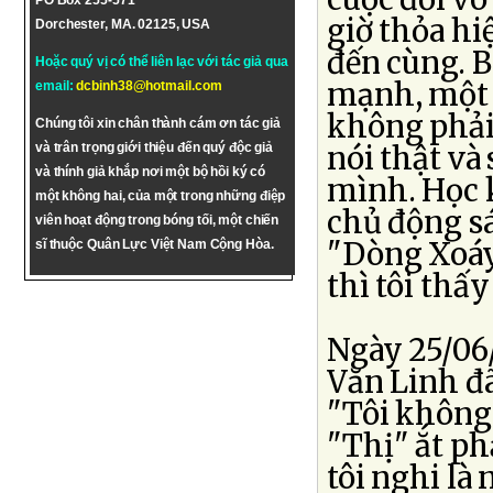
PO Box 255-571
giờ thỏa hi
Dorchester, MA. 02125, USA
đến cùng. 
Hoặc quý vị có thể liên lạc với tác giả qua
mạnh, một n
email:
dcbinh38@hotmail.com
không phải 
Chúng tôi xin chân thành cám ơn tác giả
và trân trọng giới thiệu đến quý độc giả
nói thật và
và thính giả khắp nơi một bộ hồi ký có
mình. Học 
một không hai, của một trong những điệp
chủ động sá
viên hoạt động trong bóng tối, một chiến
"Dòng Xoáy"
sĩ thuộc Quân Lực Việt Nam Cộng Hòa.
thì tôi thấ
Ngày 25/06
Văn Linh đã
"Tôi không
"Thị" ắt phả
tôi nghi là 