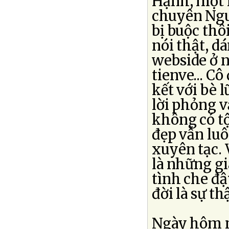
Hạnh, một 
chuyên Ng
bị buộc thô
nói thật, d
webside ở 
tienve... Cô
kết với bè 
lời phỏng v
không có tộ
đẹp vẫn luô
xuyên tạc. 
là những gi
tình che đậ
đời là sự thậ
Ngày hôm n