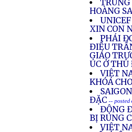
TRUNG 
HOÀNG S
UNICEF
XIN CON 
PHÁI Đ
ĐIỀU TRẦ
GIÁO TRƯ
ÚC Ở THỦ
VIỆT N
KHÓA CHO
SAIGON
ĐẶC
-- posted
ĐỘNG Đ
BỊ RUNG 
VIỆT N