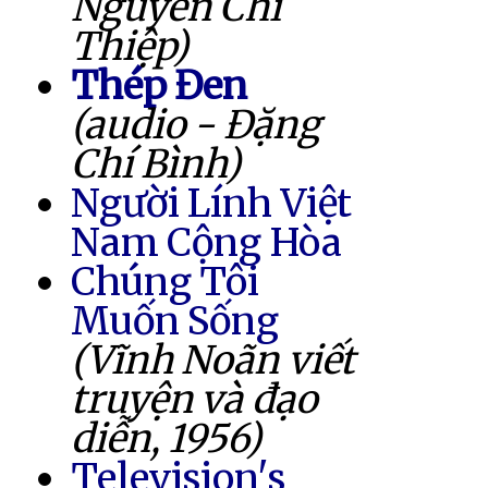
Nguyễn Chí
Thiệp)
Thép Đen
(audio - Đặng
Chí Bình)
Người Lính Việt
Nam Cộng Hòa
Chúng Tôi
Muốn Sống
(Vĩnh Noãn viết
truyện và đạo
diễn, 1956)
Television's