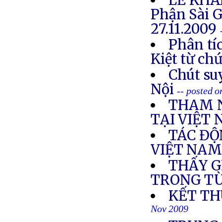
LỄ KHA
Phận Sài 
27.11.2009
Phân tí
Kiệt từ ch
Chút suy
Nội
-- posted 
THAM 
TẠI VIỆT
TÁC ĐỘ
VIỆT NA
THẤY G
TRONG T
KẾT TH
Nov 2009