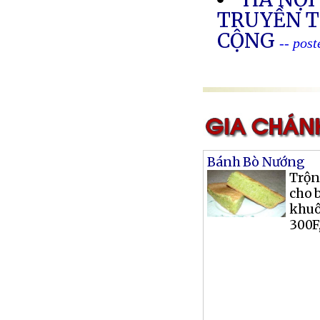
TRUYỀN T
CỘNG
-- pos
Bánh Bò Nướng
Trộn
cho 
khuô
300F