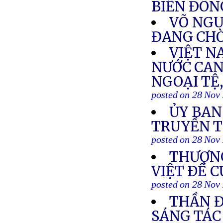
BIỂN ĐÔN
VÕ NGU
ĐANG CH
VIỆT N
NƯỚC CAN
NGOẠI TỆ
posted on 28 Nov
ỦY BAN
TRUYỀN T
posted on 28 Nov
THƯỢNG
VIỆT ÐỀ 
posted on 28 Nov
THẦN Đ
SÁNG TÁC