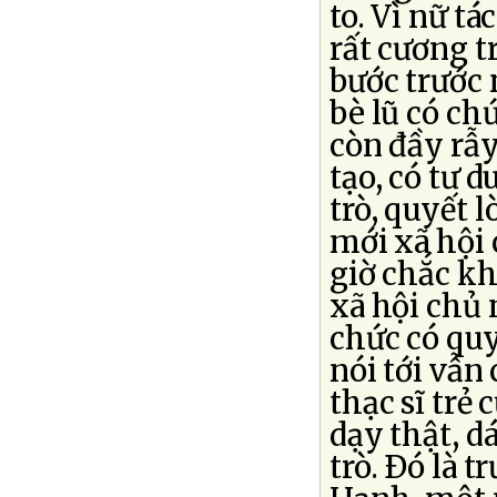
to. Vì nữ t
rất cương t
bước trước 
bè lũ có ch
còn đầy rẫy
tạo, có tư 
trò, quyết 
mới xã hội 
giờ chắc kh
xã hội chủ 
chức có qu
nói tới vẫn
thạc sĩ trẻ 
dạy thật, d
trò. Ðó là 