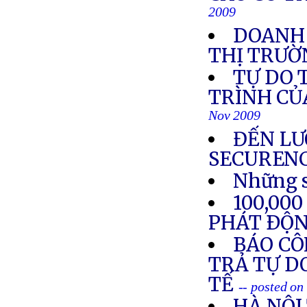
2009
DOANH 
THỊ TRƯỜ
TỰ DO 
TRÌNH CỦ
Nov 2009
ĐẾN LƯ
SECUREN
Những s
100,00
PHÁT ÐỘ
BÁO CÔ
TRẢ TỰ D
TẾ
-- posted o
HÀ NỘI