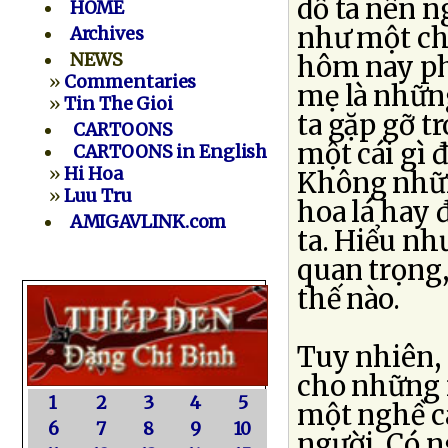
dỗ ta nên ng
HOME
như một ch
Archives
NEWS
hôm nay phả
»
Commentaries
mẹ là nhữn
»
Tin The Gioi
ta gặp gỡ tr
CARTOONS
một cái gì 
CARTOONS in English
»
Hi Hoa
Không nhữn
»
Luu Tru
hoa lá hay 
AMIGAVLINK.com
ta. Hiểu nh
quan trọng,
thế nào.
Tuy nhiên,
cho những 
1
2
3
4
5
một nghề ca
6
7
8
9
10
người. Có n