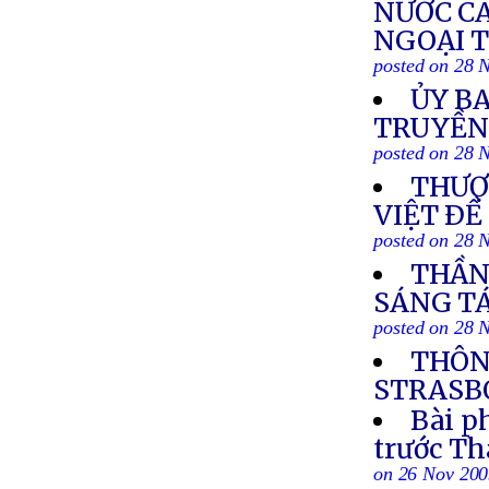
NƯỚC C
NGOẠI T
posted on 28 
ỦY BA
TRUYỀN
posted on 28 
THƯỢ
VIỆT ÐỀ
posted on 28 
THẦN 
SÁNG TÁ
posted on 28 
THÔN
STRASBO
Bài p
trước T
on 26 Nov 20