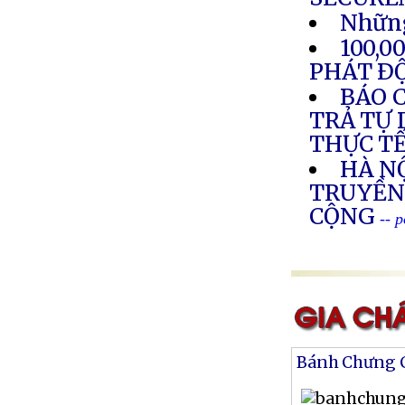
Những
100,
PHÁT Ð
BÁO C
TRẢ TỰ 
THỰC T
HÀ NỘ
TRUYỀN
CỘNG
-- 
Bánh Chưng 