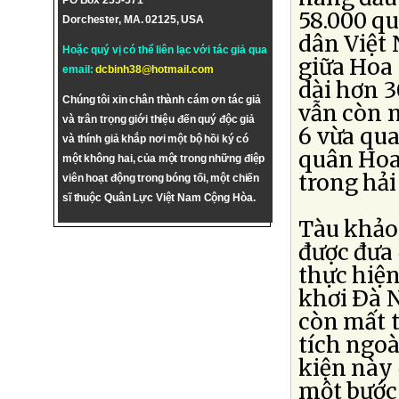
PO Box 255-571
58.000 q
Dorchester, MA. 02125, USA
dân Việt
Hoặc quý vị có thể liên lạc với tác giả qua
giữa Hoa
email:
dcbinh38@hotmail.com
dài hơn 
Chúng tôi xin chân thành cám ơn tác giả
vẫn còn m
và trân trọng giới thiệu đến quý độc giả
6 vừa qua
và thính giả khắp nơi một bộ hồi ký có
quân Hoa
một không hai, của một trong những điệp
trong hải
viên hoạt động trong bóng tối, một chiến
sĩ thuộc Quân Lực Việt Nam Cộng Hòa.
Tàu khảo
được đưa
thực hiệ
khơi Ðà 
còn mất t
tích ngoà
kiện này
một bước 