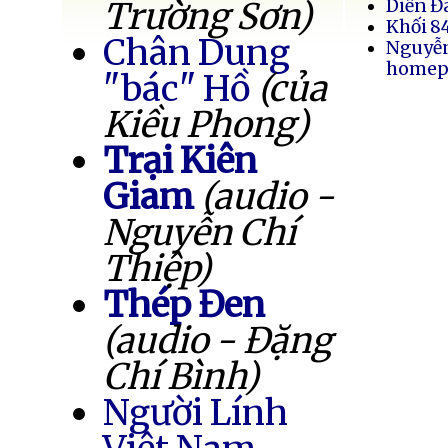
Trường Sơn)
Diễn Đ
Khối 8
Chân Dung
Nguyễ
homep
"bác" Hồ
(của
Kiều Phong)
Trại Kiên
Giam
(audio -
Nguyễn Chí
Thiệp)
Thép Đen
(audio - Đặng
Chí Bình)
Người Lính