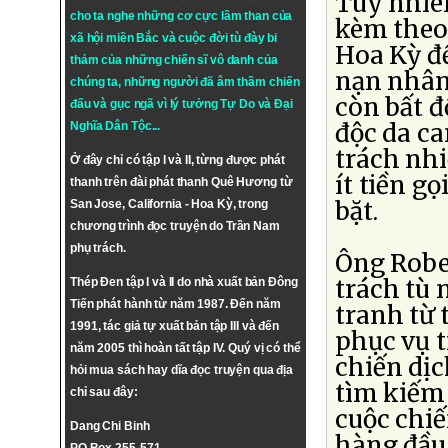
Tuy nhiê
cho ta nghe những cơ cực lầm than của
kèm theo 
xã hội miền Bắc và cuộc đời tù đày bi
Hoa Kỳ đề
thảm của những chiến sĩ vô danh của
nạn nhân
chúng ta, những người đã âm thầm chiến
còn bất đ
đấu và gục ngã vì lý tưởng
Tự Do
và
Đại
độc da ca
Nghĩa Dân Tộc
...
trách nh
Ở đây chỉ có tập I và II, từng được phát
ít tiền g
thanh trên đài phát thanh Quê Hương từ
bặt.
San Jose, California - Hoa Kỳ, trong
chương trình đọc truyện do Trần Nam
phụ trách.
Ông Robe
trách tù 
Thép Đen tập I và II do nhà xuất bản Đông
Tiến phát hành từ năm 1987. Đến năm
tranh từ 
1991, tác giả tự xuất bản tập III và đến
phục vụ t
năm 2005 thì hoàn tất tập IV. Quý vị có thể
chiến dịc
hỏi mua sách hay dĩa đọc truyện qua địa
tìm kiếm
chỉ sau đây:
cuộc chiế
Dang Chi Binh
hàng đầu