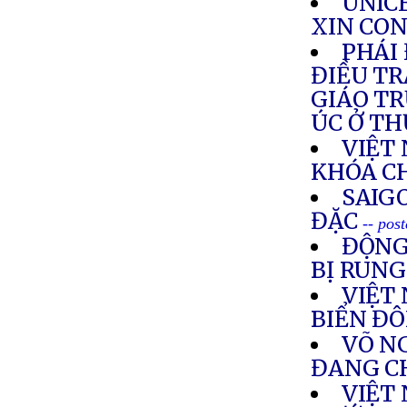
UNICE
XIN CON
PHÁI
ĐIỀU TR
GIÁO T
ÚC Ở T
VIỆT
KHÓA C
SAIG
ĐẶC
-- pos
ĐỘNG
BỊ RUN
VIỆT
BIỂN Đ
VÕ NG
ĐANG C
VIỆT