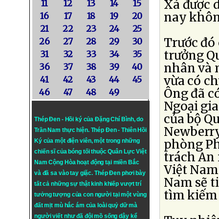
Xá được 
11
12
13
14
15
nay không
16
17
18
19
20
21
22
23
24
25
Trước đó
26
27
28
29
30
trưởng Q
31
32
33
34
35
nhân và n
36
37
38
39
40
vừa có c
41
42
43
44
45
Ông đã có
46
47
48
49
Ngoại gi
của bộ Q
Thép Đen - Hồi ký của Đặng Chí Bình
, do
Newberry
Trần Nam thực hiện.
Thép Đen
- Thiên Hồi
phòng Ph
Ký của một điện viên, một trong những
chiến sĩ của bóng tối thuộc Quân Lực Việt
trách An
Nam Cộng Hòa hoạt động tại miền Bắc
Việt Nam 
và đã sa vào tay giặc. Thép Đen phơi bày
Nam sẽ ti
tất cả những sự thật kinh khiếp vượt trí
tìm kiếm
tưởng tượng của con người tại một vùng
đất mịt mù hắc ám của loài quỷ dữ mà
người viết như đã đội mồ sống dậy kể