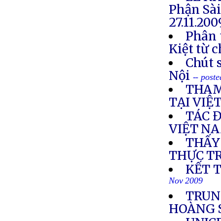
Phận Sà
27.11.20
Phân 
Kiệt từ 
Chút s
Nội
-- post
THAM
TẠI VIỆ
TÁC 
VIỆT N
THẤY
THỰC T
KẾT 
Nov 2009
TRUN
HOÀNG 