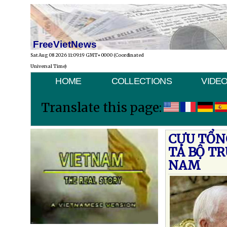
FreeVietNews
Sat Aug 08 2026 11:09:19 GMT+0000 (Coordinated
Universal Time)
HOME
COLLECTIONS
VIDE
Translate this page:
CỰU TỔN
TÁ BỘ T
NAM