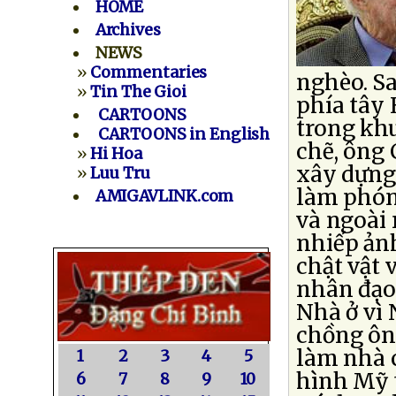
HOME
Archives
NEWS
»
Commentaries
nghèo. Sa
»
Tin The Gioi
phía tây
CARTOONS
trong kh
CARTOONS in English
chẽ, ông 
»
Hi Hoa
xây dựng.
»
Luu Tru
làm phóng
AMIGAVLINK.com
và ngoài 
nhiếp ảnh
chật vật 
nhân đạo 
Nhà ở vì 
chồng ông
làm nhà 
1
2
3
4
5
hình Mỹ 
6
7
8
9
10