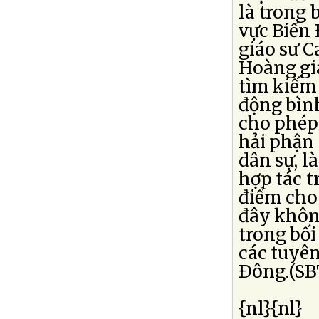
là trong 
vực Biển 
giáo sư C
Hoàng gia
tìm kiếm 
động bìn
cho phép
hải phận 
dân sự, l
hợp tác 
điểm cho
đây khôn
trong bối
các tuyên
Ðông.(SB
{nl}{nl}