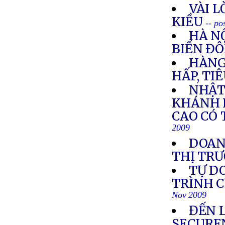
VÀI L
KIỀU
-- po
HÀ NỘ
BIỂN Đ
HÀNG
HẤP, TI
NHẬT
KHÁNH 
CAO CÓ 
2009
DOANH
THỊ TR
TỰ D
TRÌNH C
Nov 2009
ĐẾN 
SECURE