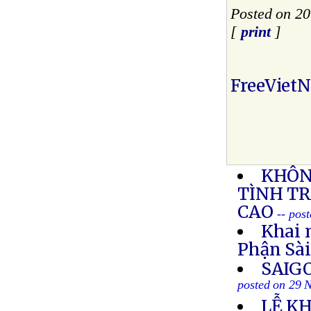
Posted on 2
[
print
]
FreeViet
KHÔN
TÌNH T
CAO
-- pos
Khai 
Phận Sà
SAIG
posted on 29 
LỄ KH