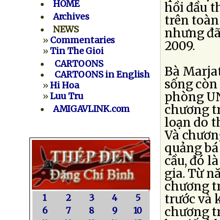
HOME
hồi đầu t
Archives
trên toà
NEWS
nhưng đã
»
Commentaries
2009.
»
Tin The Gioi
CARTOONS
Bà Marjat
CARTOONS in English
sống còn 
»
Hi Hoa
phòng UNI
»
Luu Tru
chương tr
AMIGAVLINK.com
loạn do t
Và chươn
quảng bá 
cầu, đó l
gia. Từ n
chương tr
trước và 
1
2
3
4
5
chương tr
6
7
8
9
10