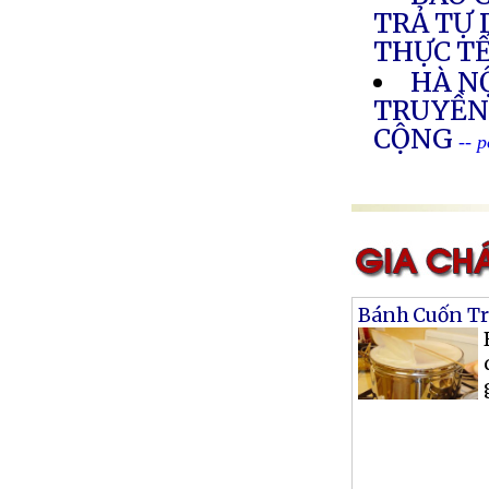
TRẢ TỰ 
THỰC T
HÀ NỘ
TRUYỀN
CỘNG
-- 
Bánh Cuốn Tr