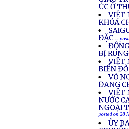
ÚC Ở T
VIỆT
KHÓA C
SAIG
ĐẶC
-- pos
ĐỘNG
BỊ RUN
VIỆT
BIỂN Đ
VÕ NG
ĐANG C
VIỆT
NƯỚC C
NGOẠI T
posted on 28 
ỦY BA