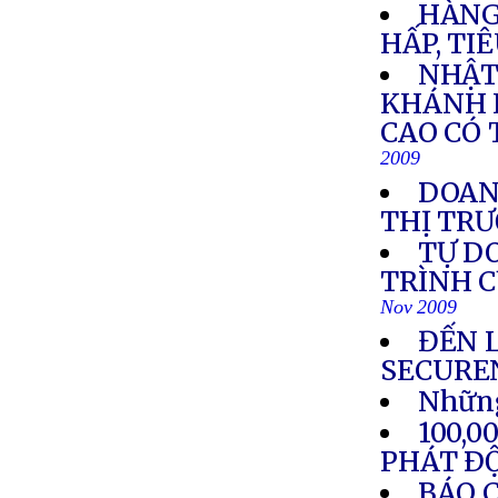
HÀNG
HẤP, TI
NHẬT
KHÁNH 
CAO CÓ 
2009
DOANH
THỊ TR
TỰ D
TRÌNH C
Nov 2009
ĐẾN 
SECURE
Những
100,
PHÁT Ð
BÁO C