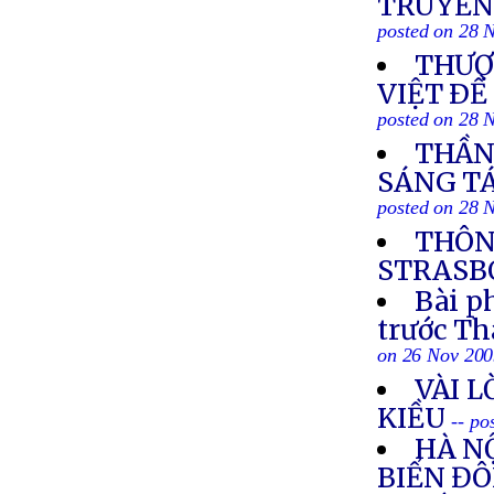
TRUYỀN
posted on 28 
THƯỢ
VIỆT ÐỀ
posted on 28 
THẦN 
SÁNG TÁ
posted on 28 
THÔN
STRASBO
Bài p
trước T
on 26 Nov 20
VÀI L
KIỀU
-- po
HÀ NỘ
BIỂN Đ