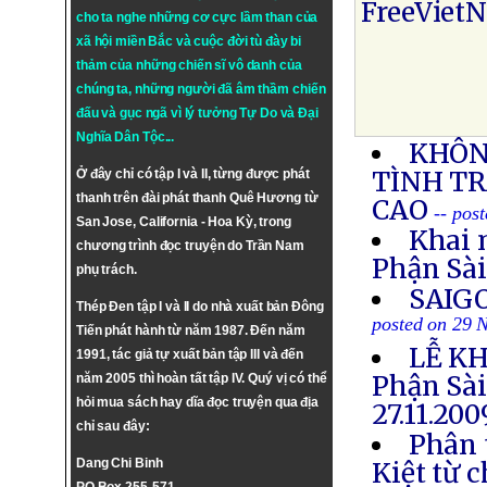
FreeViet
cho ta nghe những cơ cực lầm than của
xã hội miền Bắc và cuộc đời tù đày bi
thảm của những chiến sĩ vô danh của
chúng ta, những người đã âm thầm chiến
đấu và gục ngã vì lý tưởng
Tự Do
và
Đại
Nghĩa Dân Tộc
...
KHÔN
TÌNH T
Ở đây chỉ có tập I và II, từng được phát
thanh trên đài phát thanh Quê Hương từ
CAO
-- pos
San Jose, California - Hoa Kỳ, trong
Khai 
chương trình đọc truyện do Trần Nam
Phận Sà
phụ trách.
SAIG
Thép Đen tập I và II do nhà xuất bản Đông
posted on 29 
Tiến phát hành từ năm 1987. Đến năm
LỄ KH
1991, tác giả tự xuất bản tập III và đến
Phận Sà
năm 2005 thì hoàn tất tập IV. Quý vị có thể
hỏi mua sách hay dĩa đọc truyện qua địa
27.11.20
chỉ sau đây:
Phân 
Dang Chi Binh
Kiệt từ 