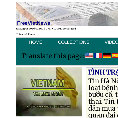
FreeVietNews
Sat Aug 08 2026 02:39:26 GMT+0000 (Coordinated
Universal Time)
HOME
COLLECTIONS
VIDE
Translate this page:
TÌNH TR
Tin Hà Nộ
loạt bệnh
bướu cổ, 
thai. Tin
dân mua v
quan đại 