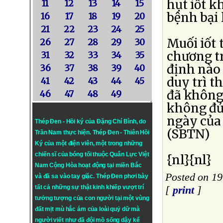
hụt iốt 
11
12
13
14
15
bệnh bại l
16
17
18
19
20
21
22
23
24
25
Muối iốt 
26
27
28
29
30
chương tr
31
32
33
34
35
định nào 
36
37
38
39
40
duy trì 
41
42
43
44
45
đã không 
46
47
48
49
không đủ
ngày của 
Thép Đen - Hồi ký của Đặng Chí Bình
, do
(SBTN)
Trần Nam thực hiện.
Thép Đen
- Thiên Hồi
Ký của một điện viên, một trong những
chiến sĩ của bóng tối thuộc Quân Lực Việt
{nl}{nl}
Nam Cộng Hòa hoạt động tại miền Bắc
Posted on 1
và đã sa vào tay giặc. Thép Đen phơi bày
tất cả những sự thật kinh khiếp vượt trí
[
print
]
tưởng tượng của con người tại một vùng
đất mịt mù hắc ám của loài quỷ dữ mà
người viết như đã đội mồ sống dậy kể