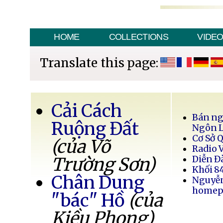
HOME
COLLECTIONS
VIDE
Translate this page:
Cải Cách
Bán ng
Ruộng Đất
Ngôn 
Cơ Sở 
(của Võ
Radio 
Trường Sơn)
Diễn Đ
Khối 8
Chân Dung
Nguyễ
homep
"bác" Hồ
(của
Kiều Phong)