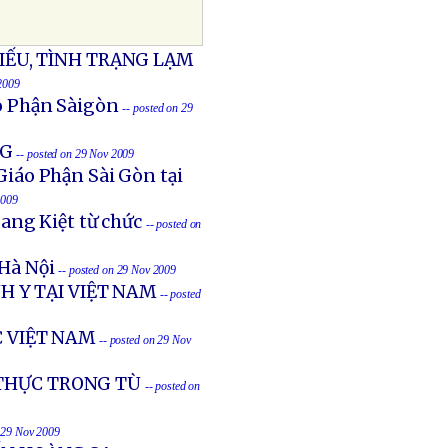
ẾU, TÌNH TRẠNG LẠM
2009
o Phận Sàigòn
-- posted on 29
NG
-- posted on 29 Nov 2009
áo Phận Sài Gòn tại
2009
ang Kiệt từ chức
-- posted on
 Hà Nội
-- posted on 29 Nov 2009
 Y TẠI VIỆT NAM
-- posted
C VIỆT NAM
-- posted on 29 Nov
 THỰC TRONG TÙ
-- posted on
n 29 Nov 2009