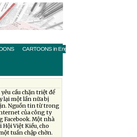
OONS
CARTOONS in English
yêu cầu chặn triệt để
 lại một lần nữa bị
n. Nguồn tin từ trong
Internet của công ty
ng Facebook. Một nhà
 Hội Việt Kiều, cho
 một tuần chập chờn.