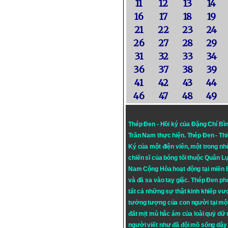
11
12
13
14
16
17
18
19
21
22
23
24
26
27
28
29
31
32
33
34
36
37
38
39
41
42
43
44
46
47
48
49
Thép Đen - Hồi ký của Đặng Chí Bì
Trần Nam thực hiện.
Thép Đen
- Th
Ký của một điện viên, một trong n
chiến sĩ của bóng tối thuộc Quân L
Nam Cộng Hòa hoạt động tại miền
và đã sa vào tay giặc. Thép Đen ph
tất cả những sự thật kinh khiếp vượ
tưởng tượng của con người tại mộ
đất mịt mù hắc ám của loài quỷ dữ
người viết như đã đội mồ sống dậy