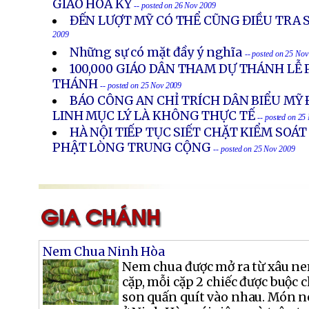
GIAO HOA KỲ
-- posted on 26 Nov 2009
ĐẾN LƯỢT MỸ CÓ THỂ CŨNG ĐIỀU TRA
2009
Những sự có mặt đầy ý nghĩa
-- posted on 25 No
100,000 GIÁO DÂN THAM DỰ THÁNH LỄ
THÁNH
-- posted on 25 Nov 2009
BÁO CÔNG AN CHỈ TRÍCH DÂN BIỂU MỸ 
LINH MỤC LÝ LÀ KHÔNG THỰC TẾ
-- posted on 25
HÀ NỘI TIẾP TỤC SIẾT CHẶT KIỂM SOÁ
PHẬT LÒNG TRUNG CỘNG
-- posted on 25 Nov 2009
Nem Chua Ninh Hòa
Nem chua được mở ra từ xâu ne
cặp, mỗi cặp 2 chiếc được buộc 
son quấn quít vào nhau. Món n