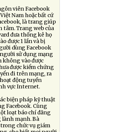
 ngôn viên Facebook
 Việt Nam hoặc bất cứ
cebook, là trang giúp
an tâm. Trang web của
vard đưa thống kê họ
ào được 1 lần và bị
 người dùng Facebook
9, người sử dụng mạng
ần không vào được
chưa được kiểm chứng
yển đi trên mạng, ra
 hoạt động tuyền
nh vực Internet.
các biện pháp kỹ thuật
rang Facebook. Cùng
ột loạt báo chí đăng
g lành mạnh. Bà
 trong chức vụ giám