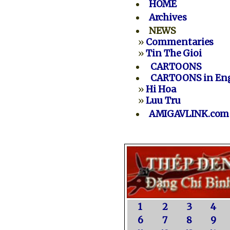
HOME
Archives
NEWS
»
Commentaries
»
Tin The Gioi
CARTOONS
CARTOONS in Eng
»
Hi Hoa
»
Luu Tru
AMIGAVLINK.com
1
2
3
4
6
7
8
9