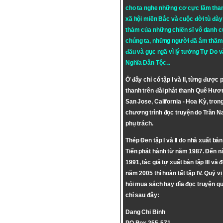
cho ta nghe những cơ cực lầm tha
xã hội miền Bắc và cuộc đời tù đày 
thảm của những chiến sĩ vô danh c
chúng ta, những người đã âm thầm
đấu và gục ngã vì lý tưởng
Tự Do
v
Nghĩa Dân Tộc
...
Ở đây chỉ có tập I và II, từng được 
thanh trên đài phát thanh Quê Hươ
San Jose, California - Hoa Kỳ, tron
chương trình đọc truyện do Trần 
phụ trách.
Thép Đen tập I và II do nhà xuất bả
Tiến phát hành từ năm 1987. Đến 
1991, tác giả tự xuất bản tập III và 
năm 2005 thì hoàn tất tập IV. Quý vị
hỏi mua sách hay dĩa đọc truyện qu
chỉ sau đây:
Dang Chi Binh