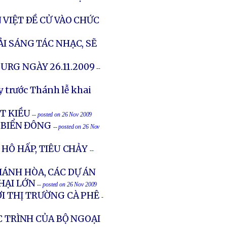
 VIỆT ÐỀ CỬ VÀO CHỨC
ẢI SÁNG TÁC NHẠC, SẼ
URG NGÀY 26.11.2009
--
y trước Thánh lễ khai
ỆT KIỀU
-- posted on 26 Nov 2009
 BIỂN ĐÔNG
-- posted on 26 Nov
 HÔ HẤP, TIÊU CHẢY
--
HÁNH HÒA, CÁC DỰ ÁN
 HẠI LỚN
-- posted on 26 Nov 2009
ỚI THỊ TRƯỜNG CÀ PHÊ
-
C TRÌNH CỦA BỘ NGOẠI