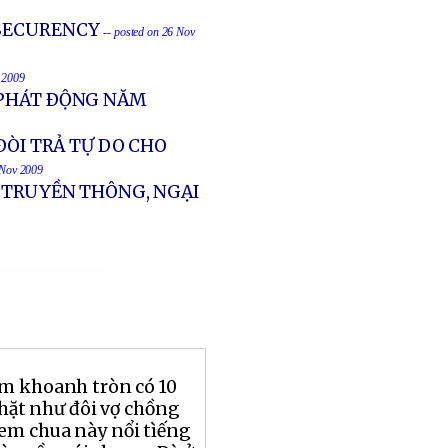
 SECURENCY
-- posted on 26 Nov
v 2009
 PHÁT ÐỘNG NĂM
ÐÒI TRẢ TỰ DO CHO
 Nov 2009
T TRUYỀN THÔNG, NGẠI
m khoanh tròn có 10
chặt như đôi vợ chồng
em chua này nổi tìếng