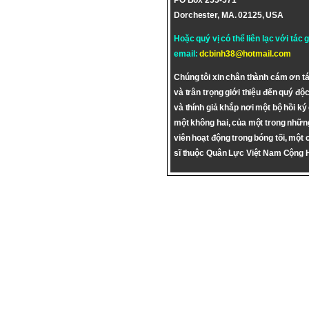
PO Box 255-571
Dorchester, MA. 02125, USA
Hoặc quý vị có thể liên lạc với tác 
email:
dcbinh38@hotmail.com
Chúng tôi xin chân thành cám ơn tá
và trân trọng giới thiệu đến quý độc
và thính giả khắp nơi một bộ hồi ký
một không hai, của một trong nhữn
viên hoạt động trong bóng tối, một 
sĩ thuộc Quân Lực Việt Nam Cộng 