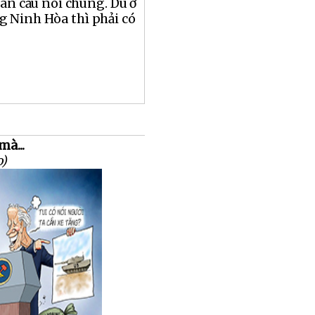
oàn cầu nói chung. Dù ở
g Ninh Hòa thì phải có
mà...
o)