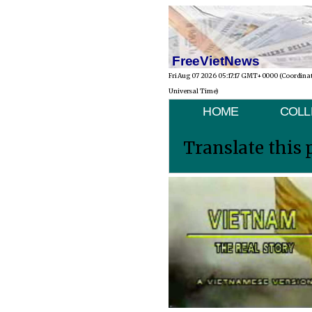
FreeVietNews
Fri Aug 07 2026 05:17:17 GMT+0000 (Coordina
Universal Time)
HOME
COLL
Translate this 