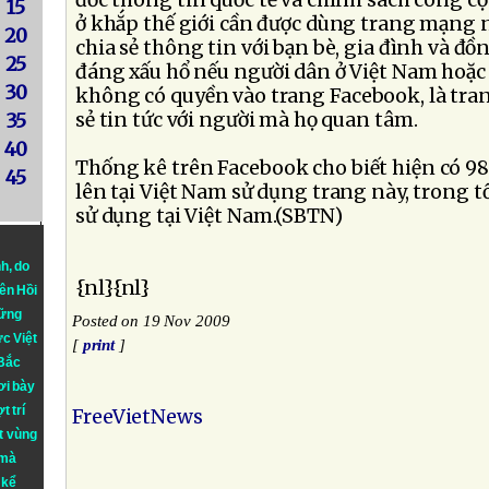
đốc thông tin quốc tế và chính sách công cộ
15
ở khắp thế giới cần được dùng trang mạng n
20
chia sẻ thông tin với bạn bè, gia đình và đồn
25
đáng xấu hổ nếu người dân ở Việt Nam hoặc
30
không có quyền vào trang Facebook, là tran
sẻ tin tức với người mà họ quan tâm.
35
40
Thống kê trên Facebook cho biết hiện có 987
45
lên tại Việt Nam sử dụng trang này, trong t
sử dụng tại Việt Nam.(SBTN)
nh
, do
{nl}{nl}
iên Hồi
hững
Posted on 19 Nov 2009
ực Việt
[
print
]
 Bắc
ơi bày
t trí
FreeVietNews
t vùng
 mà
 kể