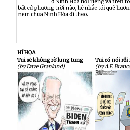
ở Ninh Hòa nói riêng và trên t
bất cứ phương trời nào, hễ nhắc tới quê hươn
nem chua Ninh Hòa đi theo.
HÍ HỌA
Tui sẽ không rờ lung tung
Tui có nói rồi 
(by Dave Granlund)
(by A.F. Branc