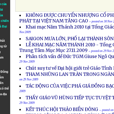
n của
bi
KHÔNG ĐƯỢC CHUYỂN NHƯỢNG CỔ PHI
ủa
PHÁT TẠI VIỆT NAM TĂNG CAO
 chiến
-- posted on 30 Nov 
Khai mạc Năm Thánh 2010 tại Tổng Giá
à
Đại
Nov 2009
SAIGON MƯA LỚN, PHỐ LẠI THÀNH SÔ
phát
LỄ KHAI MẠC NĂM THÁNH 2010 - Tổng Gi
ng từ
Trung Tâm Mục Mục 27.11.2009
-- posted on 29 Nov 
g
Phân tích vấn đề Đức TGM Giuse Ngô Qu
Nam
29 Nov 2009
Chút suy tư về Đại hội giới trẻ Giáo Tỉnh
n Đông
THAM NHŨNG LAN TRÀN TRONG NGÀNH
năm
on 29 Nov 2009
đến
TÁC ĐỘNG CỦA VIỆC PHÁ GIÁ ĐỒNG BẠ
 có thể
2009
a địa
THẤY GIÁO VŨ HÙNG TIẾP TỤC TUYỆT
29 Nov 2009
KẾT THÚC HỘI THẢO BIỂN ĐÔNG
-- posted o