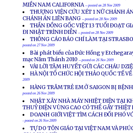
MIỀN NAM CALIFORNIA
-- posted on 28 Nov 2009
THƯỢNG VIỆN CỨU XÉT 1 NỮ CHÁNH ÁN
CHÁNH ÁN LIÊN BANG
-- posted on 28 Nov 2009
THẦN ĐỒNG GỐC VIỆT 13 TUỔI ĐOẠT GI
ĐI NHẬT TRÌNH DIỄN
-- posted on 28 Nov 2009
THÔNG CÁO BÁO CHÍ LÀM TẠI STRASBO
posted on 27 Nov 2009
Bài phát biểu của Ðức Hồng y Etchegara
mạc Năm Thánh 2010
-- posted on 26 Nov 2009
VÀI LỜI TÂM HUYẾT GỬI CÁC CHÁU DZI
HÀ NỘI TỔ CHỨC HỘI THẢO QUỐC TẾ VỀ
2009
HÀNG TRĂM TRẺ EM Ở SAIGON BỊ BỆNH
posted on 26 Nov 2009
NHẬT XÂY NHÀ MÁY NHIỆT ĐIỆN TẠI K
THUỶ ĐIỆN VÙNG CAO CÓ THỂ GÂY THIỆT
DOANH GIỚI VIỆT TÌM CÁCH ĐỐI PHÓ V
- posted on 26 Nov 2009
TỰ DO TÔN GIÁO TẠI VIỆT NAM VÀ PHÚ