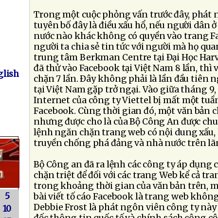
Trong một cuộc phỏng vấn trước đây, phát
tuyên bố đây là điều xấu hổ, nếu người dân ở
nước nào khác không có quyền vào trang Fa
người ta chia sẻ tin tức với người mà họ qu
trung tâm Berkman Centre tại Ðại Học Har
đã thử vào Facebook tại Việt Nam 8 lần, thì v
lish
chặn 7 lần. Ðây không phải là lần đầu tiên
tại Việt Nam gặp trở ngại. Vào giữa tháng 
Internet của công ty Viettel bị mất một tu
Facebook. Cùng thời gian đó, một văn bản 
nhưng được cho là của Bộ Công An được chu
lệnh ngăn chặn trang web có nội dung xấu,
truyền chống phá đảng và nhà nước trên lã
Bộ Công an đã ra lệnh các công ty áp dụng 
chặn triệt để đối với các trang Web kể cả t
trong khoảng thời gian của văn bản trên, m
5
bài viết tố cáo Facebook là trang web khôn
Debbie Frost là phát ngôn viên công ty này
10