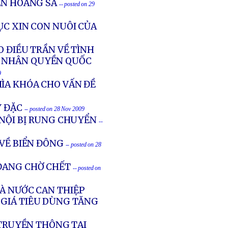
ẾN HOÀNG SA
-- posted on 29
ỤC XIN CON NUÔI CỦA
O ĐIỀU TRẦN VỀ TÌNH
N NHÂN QUYỀN QUỐC
9
ÌA KHÓA CHO VẤN ĐỀ
Y ĐẶC
-- posted on 28 Nov 2009
 NỘI BỊ RUNG CHUYỂN
--
 VỀ BIỂN ĐÔNG
-- posted on 28
 ĐANG CHỜ CHẾT
-- posted on
HÀ NƯỚC CAN THIỆP
 GIÁ TIÊU DÙNG TĂNG
 TRUYỀN THÔNG TẠI