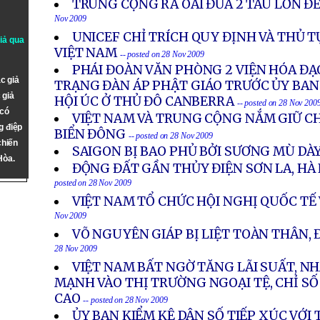
TRUNG CỘNG RA OAI ĐƯA 2 TÀU LỚN Đ
Nov 2009
UNICEF CHỈ TRÍCH QUY ĐỊNH VÀ THỦ T
giả qua
VIỆT NAM
-- posted on 28 Nov 2009
PHÁI ĐOÀN VĂN PHÒNG 2 VIỆN HÓA ĐẠ
c giả
TRẠNG ĐÀN ÁP PHẬT GIÁO TRƯỚC ỦY BA
 giả
HỘI ÚC Ở THỦ ĐÔ CANBERRA
-- posted on 28 Nov 200
 có
VIỆT NAM VÀ TRUNG CỘNG NẮM GIỮ CH
g điệp
BIỂN ĐÔNG
-- posted on 28 Nov 2009
chiến
SAIGON BỊ BAO PHỦ BỞI SƯƠNG MÙ DÀ
Hòa.
ĐỘNG ĐẤT GẦN THỦY ĐIỆN SƠN LA, HÀ
posted on 28 Nov 2009
VIỆT NAM TỔ CHỨC HỘI NGHỊ QUỐC TẾ
Nov 2009
VÕ NGUYÊN GIÁP BỊ LIỆT TOÀN THÂN,
28 Nov 2009
VIỆT NAM BẤT NGỜ TĂNG LÃI SUẤT, N
MẠNH VÀO THỊ TRƯỜNG NGOẠI TỆ, CHỈ SỐ
CAO
-- posted on 28 Nov 2009
ỦY BAN KIỂM KÊ DÂN SỐ TIẾP XÚC VỚI