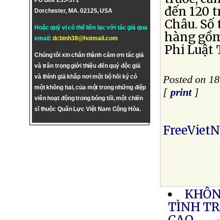
PO Box 255-571
đến 120 t
Dorchester, MA. 02125, USA
Châu. Số 
Hoặc quý vị có thể liên lạc với tác giả qua
hàng gồm 
email:
dcbinh38@hotmail.com
Phi Luật
Chúng tôi xin chân thành cám ơn tác giả
và trân trọng giới thiệu đến quý độc giả
và thính giả khắp nơi một bộ hồi ký có
Posted on 1
một không hai, của một trong những điệp
[
print
]
viên hoạt động trong bóng tối, một chiến
sĩ thuộc Quân Lực Việt Nam Cộng Hòa.
FreeViet
KHÔN
TÌNH T
CAO