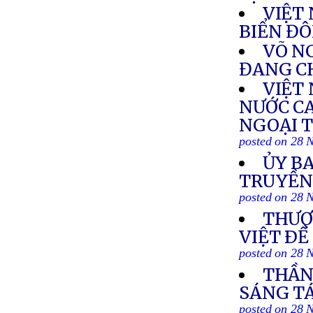
VIỆT
BIỂN Đ
VÕ NG
ĐANG C
VIỆT
NƯỚC C
NGOẠI T
posted on 28 
ỦY BA
TRUYỀN
posted on 28 
THƯỢ
VIỆT ÐỀ
posted on 28 
THẦN 
SÁNG TÁ
posted on 28 