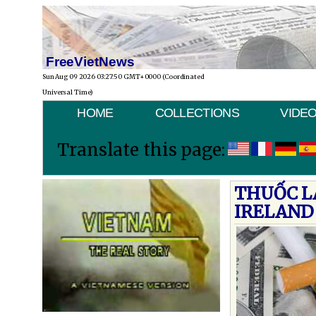
FreeVietNews
Sun Aug 09 2026 03:27:50 GMT+0000 (Coordinated
Universal Time)
HOME
COLLECTIONS
VIDE
Translate this page:
THUỐC LÁ
IRELAND