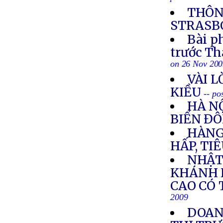
THÔN
STRASBO
Bài p
trước T
on 26 Nov 20
VÀI L
KIỀU
-- po
HÀ NỘ
BIỂN Đ
HÀNG
HẤP, TI
NHẬT
KHÁNH 
CAO CÓ 
2009
DOANH