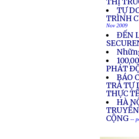
THỊ TR
TỰ D
TRÌNH C
Nov 2009
ĐẾN 
SECURE
Những
100,
PHÁT Ð
BÁO C
TRẢ TỰ 
THỰC T
HÀ NỘ
TRUYỀN
CỘNG
-- 