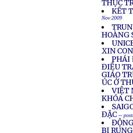
THỰC T
KẾT 
Nov 2009
TRUN
HOÀNG 
UNICE
XIN CON
PHÁI
ĐIỀU TR
GIÁO T
ÚC Ở T
VIỆT
KHÓA C
SAIG
ĐẶC
-- pos
ĐỘNG
BỊ RUN