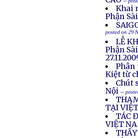
-- pos
Khai 
Phận Sà
SAIG
posted on 29 
LỄ KH
Phận Sà
27.11.20
Phân 
Kiệt từ 
Chút s
Nội
-- post
THAM
TẠI VIỆ
TÁC 
VIỆT N
THẤY