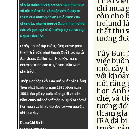
Theo viên
cho ta nghe những cơ cực lầm than của
chỉ mua g
xã hội miền Bắc và cuộc đời tù đày bi
còn cho b
thảm của những chiến sĩ vô danh của
Ireland l
chúng ta, những người đã âm thầm chiến
thất thu 
đấu và gục ngã vì lý tưởng
Tự Do
và
Đại
tương đư
Nghĩa Dân Tộc
...
Ở đây chỉ có tập I và II, từng được phát
Tây Ban 
thanh trên đài phát thanh Quê Hương từ
việc buôn
San Jose, California - Hoa Kỳ, trong
chương trình đọc truyện do Trần Nam
mỗi cây t
phụ trách.
với khoản
nói rằng 
Thép Đen tập I và II do nhà xuất bản Đông
Tiến phát hành từ năm 1987. Đến năm
hơn Anh Q
1991, tác giả tự xuất bản tập III và đến
chẽ, và t
năm 2005 thì hoàn tất tập IV. Quý vị có thể
tương đố
hỏi mua sách hay dĩa đọc truyện qua địa
tham gia
chỉ sau đây:
IRA đã bị
Dang Chi Binh
trước, cả