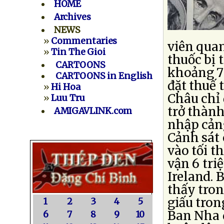
HOME
Archives
NEWS
»
Commentaries
viên quan
»
Tin The Gioi
thuốc bị 
CARTOONS
khoảng 7 
CARTOONS in English
đặt thuế 
»
Hi Hoa
Châu chỉ 
»
Luu Tru
trở thành
AMIGAVLINK.com
nhập cản
Cảnh sát 
vào tối t
vận 6 tri
Ireland. 
thấy tron
giấu tron
1
2
3
4
5
Ban Nha d
6
7
8
9
10