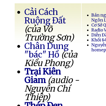
Cải Cách
Bán ng
Ruộng Đất
Ngôn 
Cơ Sở 
(của Võ
Radio 
Trường Sơn)
Diễn Đ
Khối 8
Chân Dung
Nguyễ
homep
"bác" Hồ
(của
Kiều Phong)
Trại Kiên
Giam
(audio -
Nguyễn Chí
Thiệp)
Thép Đen