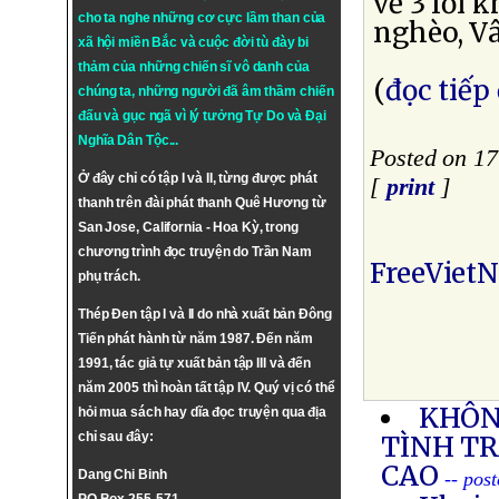
về 3 lời 
cho ta nghe những cơ cực lầm than của
nghèo, Vâ
xã hội miền Bắc và cuộc đời tù đày bi
thảm của những chiến sĩ vô danh của
(
đọc tiếp
chúng ta, những người đã âm thầm chiến
đấu và gục ngã vì lý tưởng
Tự Do
và
Đại
Nghĩa Dân Tộc
...
Posted on 1
Ở đây chỉ có tập I và II, từng được phát
[
print
]
thanh trên đài phát thanh Quê Hương từ
San Jose, California - Hoa Kỳ, trong
chương trình đọc truyện do Trần Nam
FreeViet
phụ trách.
Thép Đen tập I và II do nhà xuất bản Đông
Tiến phát hành từ năm 1987. Đến năm
1991, tác giả tự xuất bản tập III và đến
năm 2005 thì hoàn tất tập IV. Quý vị có thể
KHÔN
hỏi mua sách hay dĩa đọc truyện qua địa
chỉ sau đây:
TÌNH T
CAO
Dang Chi Binh
-- pos