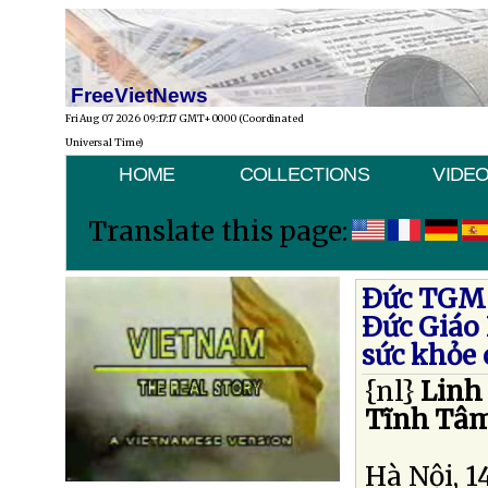
FreeVietNews
Fri Aug 07 2026 09:17:17 GMT+0000 (Coordinated
Universal Time)
HOME
COLLECTIONS
VIDE
Translate this page:
Ðức TGM N
Ðức Giáo 
sức khỏe 
{nl}
Linh
Tĩnh Tâ
Hà Nội, 1