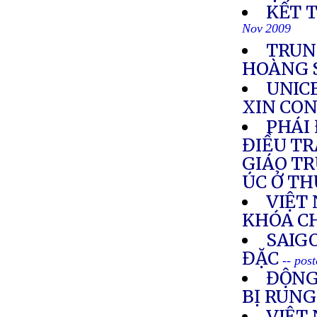
KẾT 
Nov 2009
TRUN
HOÀNG 
UNICE
XIN CON
PHÁI
ĐIỀU TR
GIÁO T
ÚC Ở T
VIỆT
KHÓA C
SAIG
ĐẶC
-- pos
ĐỘNG
BỊ RUN
VIỆT