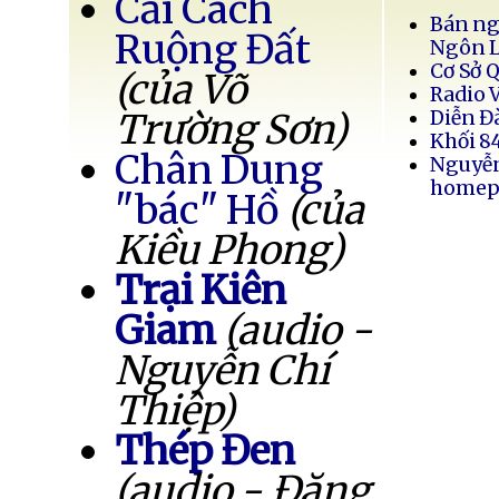
Cải Cách
Bán ng
Ruộng Đất
Ngôn 
Cơ Sở 
(của Võ
Radio 
Trường Sơn)
Diễn Đ
Khối 8
Chân Dung
Nguyễ
homep
"bác" Hồ
(của
Kiều Phong)
Trại Kiên
Giam
(audio -
Nguyễn Chí
Thiệp)
Thép Đen
(audio - Đặng