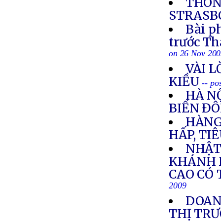
THÔN
STRASBO
Bài p
trước T
on 26 Nov 20
VÀI L
KIỀU
-- po
HÀ NỘ
BIỂN Đ
HÀNG
HẤP, TI
NHẬT
KHÁNH 
CAO CÓ 
2009
DOANH
THỊ TR