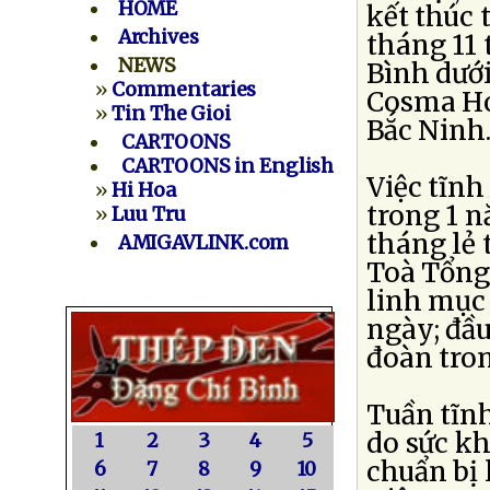
HOME
kết thúc 
Archives
tháng 11 
NEWS
Bình dướ
»
Commentaries
Cosma Ho
»
Tin The Gioi
Bắc Ninh
CARTOONS
CARTOONS in English
Việc tĩn
»
Hi Hoa
trong 1 n
»
Luu Tru
tháng lẻ 
AMIGAVLINK.com
Toà Tổng
linh mục
ngày; đầu
đoàn tron
Tuần tĩn
do sức kh
1
2
3
4
5
chuẩn bị
6
7
8
9
10