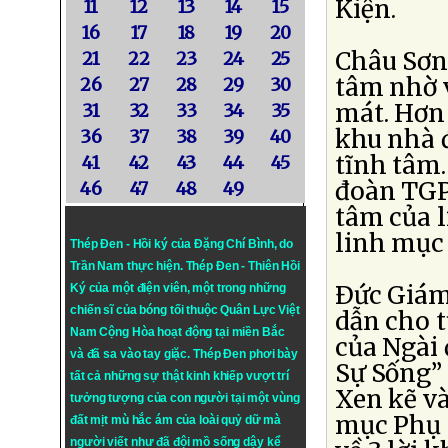
Kiện.
11
12
13
14
15
16
17
18
19
20
Châu Sơn 
21
22
23
24
25
tâm nhờ 
26
27
28
29
30
mát. Hơn
31
32
33
34
35
khu nhà đ
36
37
38
39
40
tĩnh tâm.
41
42
43
44
45
đoàn TGP 
46
47
48
49
tâm của 
linh mục
Thép Đen - Hồi ký của Đặng Chí Bình
, do
Trần Nam thực hiện.
Thép Đen
- Thiên Hồi
Ðức Giám
Ký của một điện viên, một trong những
chiến sĩ của bóng tối thuộc Quân Lực Việt
dẫn cho t
Nam Cộng Hòa hoạt động tại miền Bắc
của Ngài 
và đã sa vào tay giặc. Thép Đen phơi bày
Sự Sống” 
tất cả những sự thật kinh khiếp vượt trí
Xen kẽ v
tưởng tượng của con người tại một vùng
mục Phụ 
đất mịt mù hắc ám của loài quỷ dữ mà
người viết như đã đội mồ sống dậy kể