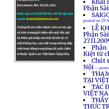
Khai 
PO Box 255-571
Dorchester, MA. 02125, USA
Phận Sà
SAIG
Hoặc quý vị có thể liên lạc với tác giả qua
email:
dcbinh38@hotmail.com
posted on 29 
LỄ KH
Chúng tôi xin chân thành cám ơn tác giả
Phận Sà
và trân trọng giới thiệu đến quý độc giả
và thính giả khắp nơi một bộ hồi ký có
27.11.20
một không hai, của một trong những điệp
Phân 
viên hoạt động trong bóng tối, một chiến
Kiệt từ 
sĩ thuộc Quân Lực Việt Nam Cộng Hòa.
Chút s
Nội
-- post
THAM
TẠI VIỆ
TÁC 
VIỆT N
THẤY
THỰC T