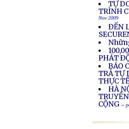
TỰ D
TRÌNH C
Nov 2009
ĐẾN 
SECURE
Những
100,
PHÁT Ð
BÁO C
TRẢ TỰ 
THỰC T
HÀ NỘ
TRUYỀN
CỘNG
-- 