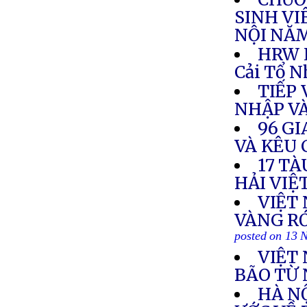
SINH VI
NỘI NĂM
HRW K
Cải Tổ 
TIẾP 
NHẬP V
96 G
VÀ KÊU 
17 T
HẢI VIỆ
VIỆT
VÀNG R
posted on 13 
VIỆT
BÃO TỪ
HÀ NỘ