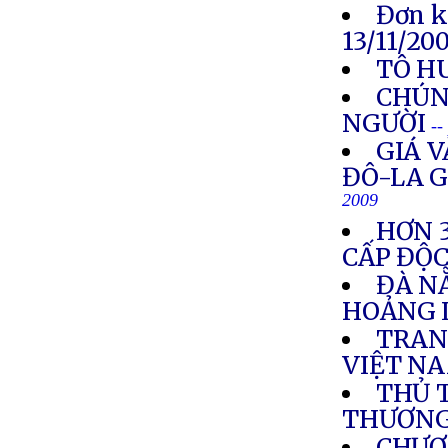
Đơn k
13/11/20
TÔ H
CHÚN
NGƯỜI
--
GIÁ V
ĐÔ-LA G
2009
HƠN 
CẤP ĐỘC
ĐÀ NẴ
HOẢNG 
TRAN
VIỆT N
THỦ 
THƯƠNG
CHƯƠ