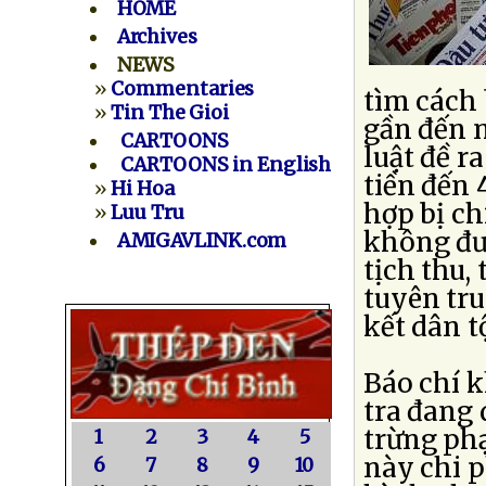
HOME
Archives
NEWS
»
Commentaries
tìm cách 
»
Tin The Gioi
gần đến n
CARTOONS
luật đề r
CARTOONS in English
tiền đến 
»
Hi Hoa
hợp bị ch
»
Luu Tru
không đư
AMIGAVLINK.com
tịch thu,
tuyên tru
kết dân tộ
Báo chí k
tra đang 
trừng phạ
1
2
3
4
5
này chi p
6
7
8
9
10