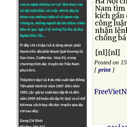
Hà Nội ch
cho ta nghe những cơ cực lầm than của
Nam tìm 
xã hội miền Bắc và cuộc đời tù đày bi
kích gần 
thảm của những chiến sĩ vô danh của
công luậ
chúng ta, những người đã âm thầm chiến
nhận lện
đấu và gục ngã vì lý tưởng
Tự Do
và
Đại
chống bá
Nghĩa Dân Tộc
...
Ở đây chỉ có tập I và II, từng được phát
{nl}{nl}
thanh trên đài phát thanh Quê Hương từ
San Jose, California - Hoa Kỳ, trong
Posted on 1
chương trình đọc truyện do Trần Nam
[
print
]
phụ trách.
Thép Đen tập I và II do nhà xuất bản Đông
Tiến phát hành từ năm 1987. Đến năm
FreeViet
1991, tác giả tự xuất bản tập III và đến
năm 2005 thì hoàn tất tập IV. Quý vị có thể
hỏi mua sách hay dĩa đọc truyện qua địa
chỉ sau đây:
Dang Chi Binh