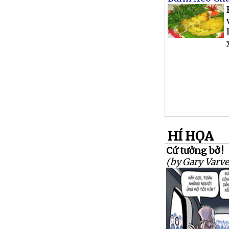
HÍ HỌA
Cứ tưởng bở !
(by Gary Varve