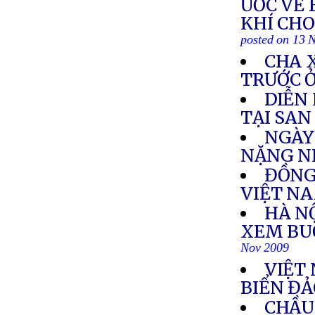
ƯỚC VỀ 
KHÍ CHO
posted on 13 
CHA X
TRƯỚC Ở
DIỄN
TẠI SAN
NGÀY
NẶNG N
ĐỒNG 
VIỆT N
HÀ N
XEM BUỔ
Nov 2009
VIỆT
BIỂN ĐẢ
CHẦU