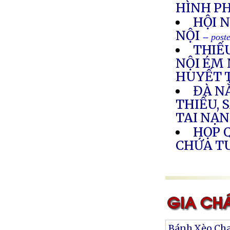
HÌNH P
HỘI N
NỘI
-- post
THIẾU
NỘI ÉM
HUYẾT 
ĐÀ N
THIẾU, 
TAI NẠN
HỌP 
CHỨA TU
Bánh Xèo Ch