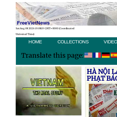
FreeVietNews
Sat Aug 08 2026 19:08:19 GMT+0000 (Coordinated
Universal Time)
HOME
COLLECTIONS
VIDE
Translate this page:
HÀ NỘI 
PHẠT BÁ