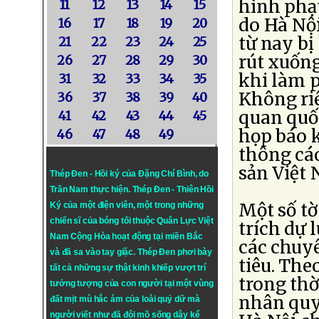
hình phạt
11
12
13
14
15
do Hà Nội
16
17
18
19
20
từ nay bị
21
22
23
24
25
rút xuống
26
27
28
29
30
khi làm p
31
32
33
34
35
Không riê
36
37
38
39
40
quan quốc
41
42
43
44
45
họp báo 
46
47
48
49
thông cá
sản Việt
Thép Đen - Hồi ký của Đặng Chí Bình
, do
Trần Nam thực hiện.
Thép Đen
- Thiên Hồi
Một số tờ
Ký của một điện viên, một trong những
chiến sĩ của bóng tối thuộc Quân Lực Việt
trích dự 
Nam Cộng Hòa hoạt động tại miền Bắc
các chuyê
và đã sa vào tay giặc. Thép Đen phơi bày
tiêu. The
tất cả những sự thật kinh khiếp vượt trí
trong thờ
tưởng tượng của con người tại một vùng
nhân quyề
đất mịt mù hắc ám của loài quỷ dữ mà
người viết như đã đội mồ sống dậy kể