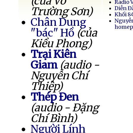
(của Võ
Radio 
Trường Sơn)
Diễn Đ
Khối 8
Chân Dung
Nguyễ
homep
"bác" Hồ
(của
Kiều Phong)
Trại Kiên
Giam
(audio -
Nguyễn Chí
Thiệp)
Thép Đen
(audio - Đặng
Chí Bình)
Người Lính