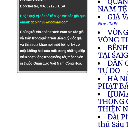
QUẢN
PO Box 255-571
Dorchester, MA. 02125, USA
NAM TỆ
GIÁ V
Hoặc quý vị có thể liên lạc với tác giả qua
email:
dcbinh38@hotmail.com
Nov 2009
VÒNG
Chúng tôi xin chân thành cám ơn tác giả
VÒNG T
và trân trọng giới thiệu đến quý độc giả
và thính giả khắp nơi một bộ hồi ký có
BỆNH
một không hai, của một trong những điệp
TẠI SA
viên hoạt động trong bóng tối, một chiến
DÂN 
sĩ thuộc Quân Lực Việt Nam Cộng Hòa.
TỰ DO
--
HÀ N
PHẠT BÁ
HUMA
THỐNG 
THIỆN 
Ðài P
thứ Sáu 