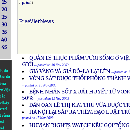
15
[
print
]
20
25
FreeVietNews
30
35
40
45
QUẢN LÝ THỰC PHẨM TƯƠI SỐNG Ở VIỆ
GIỚI
-- posted on 30 Nov 2009
GIÁ VÀNG VÀ GIÁ ĐÔ-LA LẠI LÊN
nh
, do
-- posted on 
iên Hồi
VÒNG SẮT ĐƯỢC THỔI PHỒNG THÀNH V
hững
-- posted on 15 Nov 2009
ực Việt
BỆNH NHÂN SỐT XUẤT HUYẾT TỬ VONG
 Bắc
50%
-- posted on 15 Nov 2009
ơi bày
DÂN OAN LÊ THỊ KIM THU VỪA ĐƯỢC TR
t trí
HÀ NỘI LẠI SẮP RA THÊM ĐẠO LUẬT TR
t vùng
posted on 15 Nov 2009
 mà
HUMAN RIGHTS WATCH KÊU GỌI TỔN
 kể