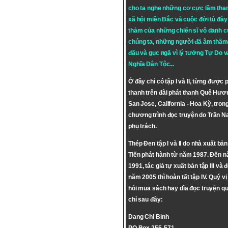
cho ta nghe những cơ cực lầm tha
xã hội miền Bắc và cuộc đời tù đày 
thảm của những chiến sĩ vô danh c
chúng ta, những người đã âm thầm
đấu và gục ngã vì lý tưởng
Tự Do
v
Nghĩa Dân Tộc
...
Ở đây chỉ có tập I và II, từng được 
thanh trên đài phát thanh Quê Hươ
San Jose, California - Hoa Kỳ, tron
chương trình đọc truyện do Trần 
phụ trách.
Thép Đen tập I và II do nhà xuất bả
Tiến phát hành từ năm 1987. Đến 
1991, tác giả tự xuất bản tập III và 
năm 2005 thì hoàn tất tập IV. Quý vị
hỏi mua sách hay dĩa đọc truyện qu
chỉ sau đây:
Dang Chi Binh