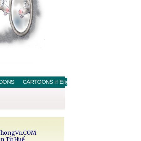
OONS
CARTOONS in English
PhongVu.COM
in Từ Huế