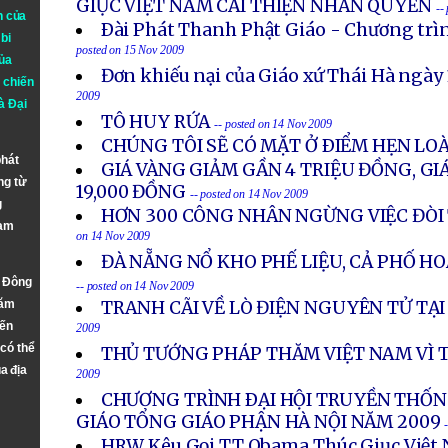
GIỤC VIỆT NAM CẢI THIỆN NHÂN QUYỀN
--
n của
Ðài Phát Thanh Phật Giáo - Chương trìn
bi
posted on 15 Nov 2009
ủa
Đơn khiếu nại của Giáo xứ Thái Hà ngày 
 chiến
2009
à
Đại
TÔ HUY RỨA
-- posted on 14 Nov 2009
CHÚNG TÔI SẼ CÓ MẶT Ở ÐIỂM HẸN LOÀ
phát
GIÁ VÀNG GIẢM GẦN 4 TRIỆU ĐỒNG, G
ng từ
19,000 ĐỒNG
-- posted on 14 Nov 2009
g
HƠN 300 CÔNG NHÂN NGỪNG VIỆC ĐÒI 
Nam
on 14 Nov 2009
ĐÀ NẴNG NỔ KHO PHẾ LIỆU, CẢ PHỐ H
n Đông
-- posted on 14 Nov 2009
năm
TRANH CÃI VỀ LÒ ĐIỆN NGUYÊN TỬ TẠI
đến
2009
 có thể
THỦ TƯỚNG PHÁP THĂM VIỆT NAM VÌ 
a địa
2009
CHƯƠNG TRÌNH ÐẠI HỘI TRUYỀN THỐN
GIÁO TỔNG GIÁO PHẬN HÀ NỘI NĂM 2009
HRW Kêu Gọi TT Obama Thúc Giục Việt