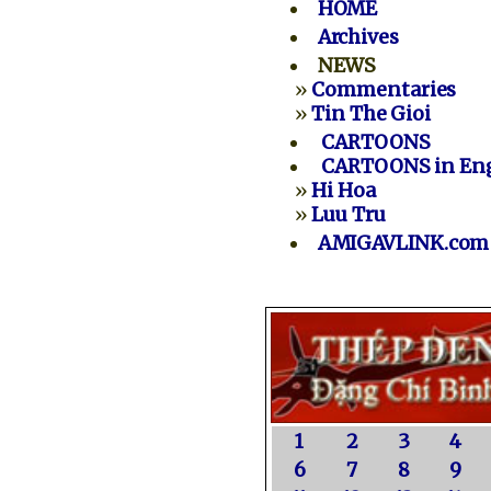
HOME
Archives
NEWS
»
Commentaries
»
Tin The Gioi
CARTOONS
CARTOONS in Eng
»
Hi Hoa
»
Luu Tru
AMIGAVLINK.com
1
2
3
4
6
7
8
9