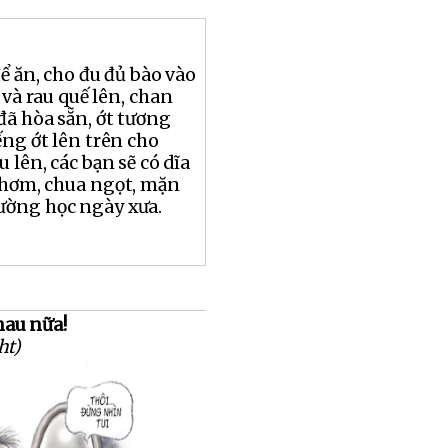
ể ăn, cho đu đủ bào vào
 và rau quế lên, chan
ã hòa sẵn, ớt tương
ếng ớt lên trên cho
 lên, các bạn sẽ có dĩa
thơm, chua ngọt, mặn
rường học ngày xưa.
au nữa!
ht)