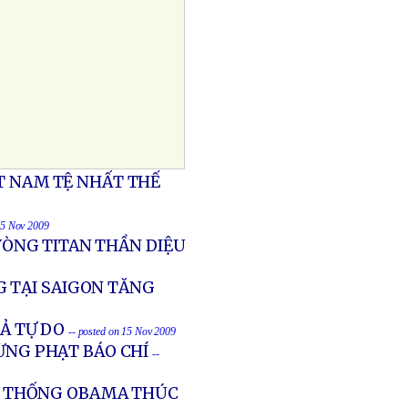
T NAM TỆ NHẤT THẾ
15 Nov 2009
ÒNG TITAN THẦN DIỆU
 TẠI SAIGON TĂNG
Ả TỰ DO
-- posted on 15 Nov 2009
ỪNG PHẠT BÁO CHÍ
--
G THỐNG OBAMA THÚC