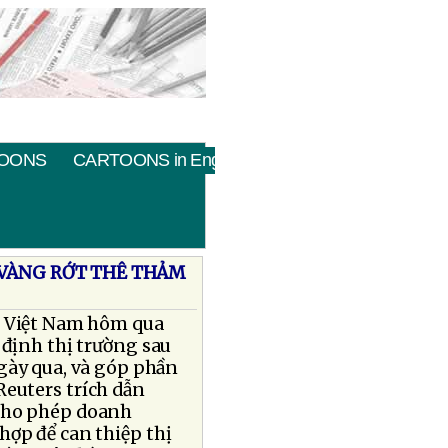
OONS
CARTOONS in English
 VÀNG RỚT THÊ THẢM
n Việt Nam hôm qua
định thị trường sau
gày qua, và góp phần
Reuters trích dẫn
cho phép doanh
hợp để can thiệp thị