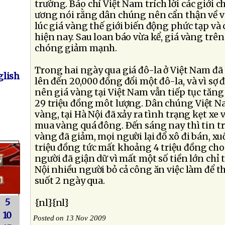
trường. Báo chí Việt Nam trích lời các giới
ương nói rằng dân chúng nên cẩn thận về v
lúc giá vàng thế giới biến động phức tạp và 
hiện nay. Sau loan báo vừa kể, giá vàng trê
chóng giảm mạnh.
Trong hai ngày qua giá đô-la ở Việt Nam đã 
lish
lên đến 20,000 đồng đổi một đô-la, và vì sợ
nên giá vàng tại Việt Nam vẫn tiếp tục tăn
29 triệu đồng môt lượng. Dân chúng Việt N
vàng, tại Hà Nội đã xảy ra tình trạng kẹt xe
mua vàng quá đông. Ðến sáng nay thì tin tr
vàng đã giảm, mọi người lại đổ xô đi bán, x
triệu đồng tức mất khoảng 4 triệu đồng cho
người đã giận dữ vì mất một số tiền lớn chỉ 
Nội nhiều người bỏ cả công ăn việc làm để t
suốt 2 ngày qua.
5
{nl}{nl}
10
Posted on 13 Nov 2009