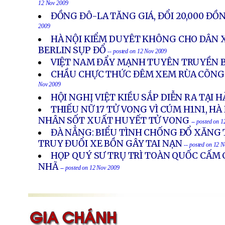
12 Nov 2009
ĐỒNG ĐÔ-LA TĂNG GIÁ, ĐỔI 20,000 ĐỒ
2009
HÀ NỘI KIỂM DUYÊT KHÔNG CHO DÂN 
BERLIN SỤP ĐỔ
-- posted on 12 Nov 2009
VIỆT NAM ĐẨY MẠNH TUYÊN TRUYỀN B
CHẦU CHỰC THỨC ĐÊM XEM RÙA CÕNG
Nov 2009
HỘI NGHỊ VIỆT KIỀU SẮP DIỄN RA TẠI H
THIẾU NỮ 17 TỬ VONG VÌ CÚM H1N1, H
NHÂN SỐT XUẤT HUYẾT TỬ VONG
-- posted on 
ĐÀ NẲNG: BIỂU TÌNH CHỐNG ĐỔ XĂNG 
TRUY ĐUỔI XE BỒN GÂY TAI NẠN
-- posted on 12 
HỌP QUÝ SƯ TRỤ TRÌ TOÀN QUỐC CẤM C
NHÃ
-- posted on 12 Nov 2009