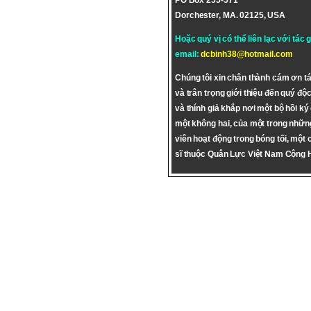
PO Box 255-571
Dorchester, MA. 02125, USA
Hoặc quý vị có thể liên lạc với tác 
email:
dcbinh38@hotmail.com
Chúng tôi xin chân thành cám ơn tá
và trân trọng giới thiệu đến quý độc
và thính giả khắp nơi một bộ hồi ký
một không hai, của một trong nhữn
viên hoạt động trong bóng tối, một 
sĩ thuộc Quân Lực Việt Nam Cộng 