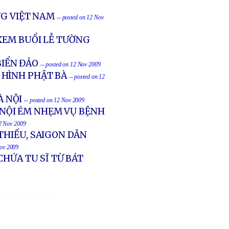
NG VIỆT NAM
-- posted on 12 Nov
XEM BUỔI LỄ TƯỜNG
IỂN ĐẢO
-- posted on 12 Nov 2009
 HÌNH PHẬT BÀ
-- posted on 12
À NỘI
-- posted on 12 Nov 2009
À NỘI ÉM NHẸM VỤ BỆNH
12 Nov 2009
THIẾU, SAIGON DÂN
Nov 2009
HỨA TU SĨ TỪ BÁT