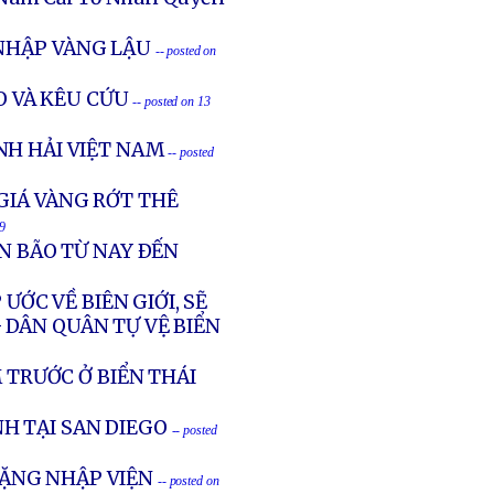
 NHẬP VÀNG LẬU
-- posted on
O VÀ KÊU CỨU
-- posted on 13
NH HẢI VIỆT NAM
-- posted
GIÁ VÀNG RỚT THÊ
9
N BÃO TỪ NAY ÐẾN
 ƯỚC VỀ BIÊN GIỚI, SẼ
 DÂN QUÂN TỰ VỆ BIỂN
 TRƯỚC Ở BIỂN THÁI
H TẠI SAN DIEGO
-- posted
ẶNG NHẬP VIỆN
-- posted on