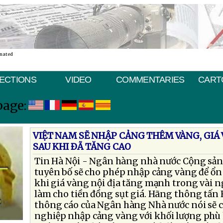
inated
ECTIONS
VIDEO
COMMENTARIES
CART
page:
VIỆT NAM SẼ NHẬP CẢNG THÊM VÀNG, GIÁ
SAU KHI ÐÃ TĂNG CAO
Tin Hà Nội - Ngân hàng nhà nước Cộng sả
tuyên bố sẽ cho phép nhập cảng vàng để ổn 
khi giá vàng nội địa tăng mạnh trong vài n
làm cho tiền đồng sụt giá. Hãng thông tấn 
thông cáo của Ngân hàng Nhà nước nói sẽ 
nghiệp nhập cảng vàng với khối lượng phù 