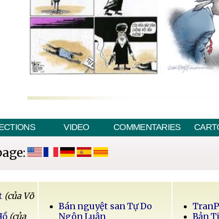
ECTIONS
VIDEO
COMMENTARIES
CART
page:
t
(của Võ
Bán nguyệt san Tự Do
Tran
Hồ
(của
Ngôn Luận
Bản T