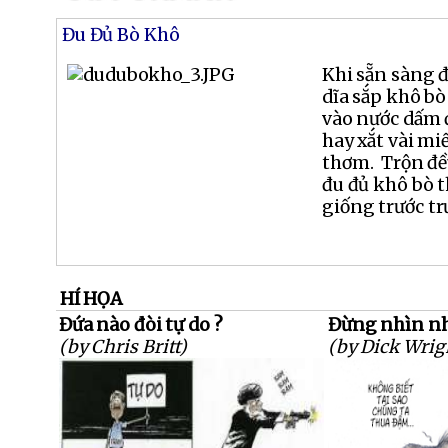
Đu Đủ Bò Khô
Khi sẵn sàng đ
dĩa sắp khô bò
vào nước dấm đ
hay xắt vài mi
thơm. Trộn đều
đu đủ khô bò 
giống trước t
HÍ HỌA
Đứa nào đòi tự do ?
Đừng nhìn nh
(by Chris Britt)
(by Dick Wrig