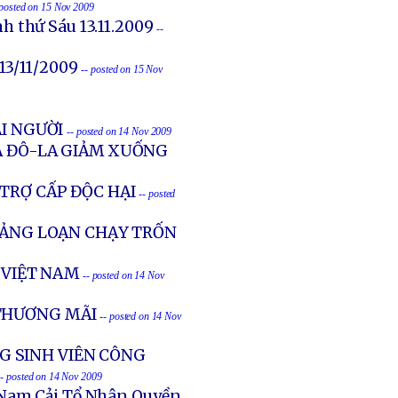
 posted on 15 Nov 2009
h thứ Sáu 13.11.2009
--
13/11/2009
-- posted on 15 Nov
I NGƯỜI
-- posted on 14 Nov 2009
IÁ ĐÔ-LA GIẢM XUỐNG
TRỢ CẤP ĐỘC HẠI
-- posted
OẢNG LOẠN CHẠY TRỐN
 VIỆT NAM
-- posted on 14 Nov
THƯƠNG MÃI
-- posted on 14 Nov
G SINH VIÊN CÔNG
-- posted on 14 Nov 2009
 Nam Cải Tổ Nhân Quyền