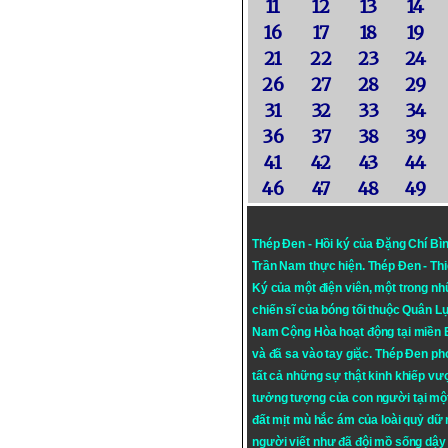
11
12
13
14
16
17
18
19
21
22
23
24
26
27
28
29
31
32
33
34
36
37
38
39
41
42
43
44
46
47
48
49
Thép Đen - Hồi ký của Đặng Chí Bì
Trần Nam thực hiện.
Thép Đen
- Th
Ký của một điện viên, một trong n
chiến sĩ của bóng tối thuộc Quân L
Nam Cộng Hòa hoạt động tại miền
và đã sa vào tay giặc. Thép Đen ph
tất cả những sự thật kinh khiếp vượ
tưởng tượng của con người tại mộ
đất mịt mù hắc ám của loài quỷ dữ
người viết như đã đội mồ sống dậy