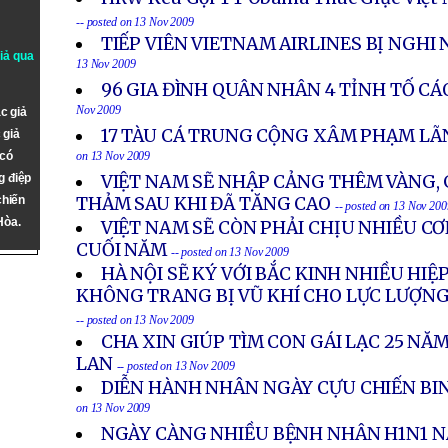
-- posted on 13 Nov 2009
TIẾP VIÊN VIETNAM AIRLINES BỊ NGHI
giả qua
13 Nov 2009
96 GIA ĐÌNH QUÂN NHÂN 4 TỈNH TỐ CÁ
Nov 2009
c giả
17 TÀU CÁ TRUNG CỘNG XÂM PHẠM LÃ
 giả
 có
on 13 Nov 2009
g điệp
VIỆT NAM SẼ NHẬP CẢNG THÊM VÀNG, 
chiến
THẢM SAU KHI ĐÃ TĂNG CAO
-- posted on 13 Nov 200
Hòa.
VIỆT NAM SẼ CÒN PHẢI CHỊU NHIỀU CƠ
CUỐI NĂM
-- posted on 13 Nov 2009
HÀ NỘI SẼ KÝ VỚI BẮC KINH NHIỀU HIỆP
KHÔNG TRANG BỊ VŨ KHÍ CHO LỰC LƯỢNG
-- posted on 13 Nov 2009
CHA XIN GIÚP TÌM CON GÁI LẠC 25 NĂM
LAN
-- posted on 13 Nov 2009
DIỄN HÀNH NHÂN NGÀY CỰU CHIẾN BIN
on 13 Nov 2009
NGÀY CÀNG NHIỀU BỆNH NHÂN H1N1 N