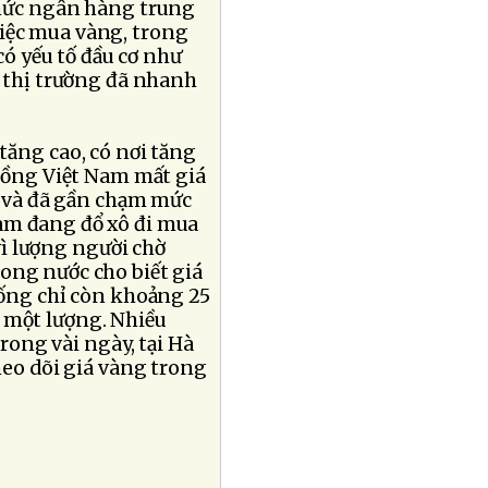
 chức ngân hàng trung
iệc mua vàng, trong
có yếu tố đầu cơ như
n thị trường đã nhanh
tăng cao, có nơi tăng
 đồng Việt Nam mất giá
g và đã gần chạm mức
am đang đổ xô đi mua
 vì lượng người chờ
ong nước cho biết giá
uống chỉ còn khoảng 25
 một lượng. Nhiều
trong vài ngày, tại Hà
heo dõi giá vàng trong