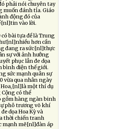
ó phải nói chuyên tay
g muốn đánh tỉa. Giáo
ành động đó của
nl}tin vào lời.
có bài tựa đề là Trung
hư{nl}nhiều hơn cần
ng đang ra sức{nl}thực
ân sự với ảnh hưởng
uyết phục lẫn đe dọa
 bình diện thế giới.
ương sức mạnh quân sự
10 vừa qua nhân ngày
oa,{nl}là một thí dụ
g Cộng có thể
ao gồm hàng ngàn binh
sự phô trương võ khí
 đe dọa Hoa Kỳ và
a thời chiến tranh
ục mạnh mẽ{nl}đàn áp