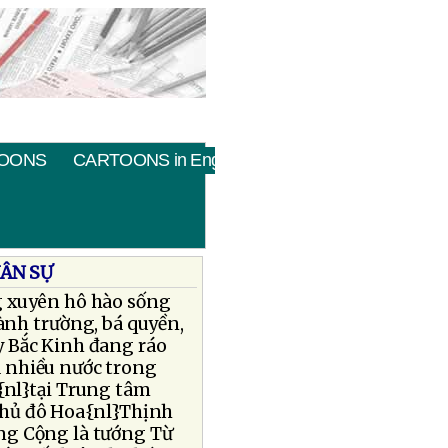
OONS
CARTOONS in English
ÂN SỰ
g xuyên hô hào sống
nh trường, bá quyền,
y Bắc Kinh đang ráo
à nhiều nước trong
o{nl}tại Trung tâm
 thủ đô Hoa{nl}Thịnh
ng Cộng là tướng Từ