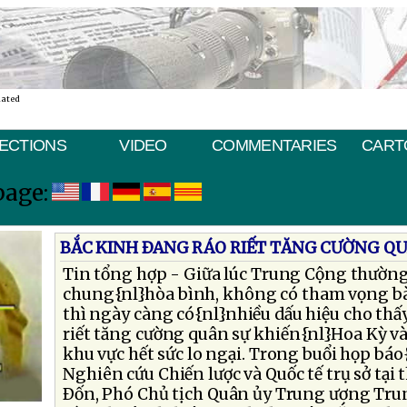
nated
ECTIONS
VIDEO
COMMENTARIES
CART
page:
BẮC KINH ÐANG RÁO RIẾT TĂNG CƯỜNG QU
Tin tổng hợp - Giữa lúc Trung Cộng thườn
chung{nl}hòa bình, không có tham vọng bà
thì ngày càng có{nl}nhiều dấu hiệu cho thấ
riết tăng cường quân sự khiến{nl}Hoa Kỳ v
khu vực hết sức lo ngại. Trong buổi họp bá
Nghiên cứu Chiến lược và Quốc tế trụ sở tại
Ðốn, Phó Chủ tịch Quân ủy Trung ương Tru