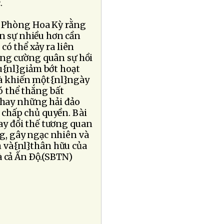
.
ốc Phòng Hoa Kỳ rằng
n sự nhiều hơn cần
có thể xảy ra liên
ăng cường quân sự hồi
ệu{nl}giảm bớt hoạt
là khiến một{nl}ngày
ó thể thắng bất
n hay những hải đảo
 chấp chủ quyền. Bài
ay đổi thế tương quan
g, gây ngạc nhiên và
 và{nl}thân hữu của
 cả Ấn Ðộ.(SBTN)