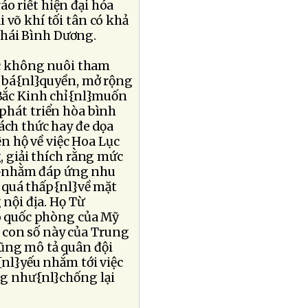
áo riết hiện đại hóa
i võ khí tối tân có khả
Thái Bình Dương.
c không nuôi tham
 bá{nl}quyền, mở rộng
 Bắc Kinh chỉ{nl}muốn
 phát triển hòa bình
ch thức hay đe dọa
n hộ về việc Hoa Lục
 giải thích rằng mức
l}nhằm đáp ứng nhu
n quá thấp{nl}về mặt
 nội địa. Họ Từ
o quốc phòng của Mỹ
 con số này của Trung
cũng mô tả quân đội
nl}yếu nhắm tới việc
ng như{nl}chống lại