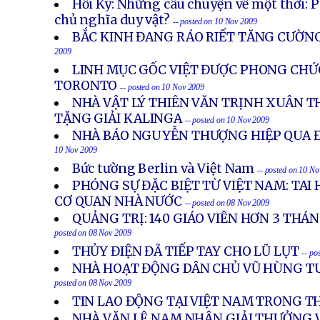
Hồi Ký: Những câu chuyện vể một thời: P
chủ nghĩa duy vật?
-- posted on 10 Nov 2009
BẮC KINH ĐANG RÁO RIẾT TĂNG CƯỜN
2009
LINH MỤC GỐC VIỆT ĐƯỢC PHONG CHỨ
TORONTO
-- posted on 10 Nov 2009
NHÀ VẬT LÝ THIÊN VĂN TRỊNH XUÂN 
TẶNG GIẢI KALINGA
-- posted on 10 Nov 2009
NHÀ BÁO NGUYỄN THƯỢNG HIỆP QUA ĐỜ
10 Nov 2009
Bức tường Berlin và Việt Nam
-- posted on 10 N
PHÓNG SỰ ĐẶC BIỆT TỪ VIỆT NAM: TAI 
CƠ QUAN NHÀ NƯỚC
-- posted on 08 Nov 2009
QUẢNG TRỊ: 140 GIÁO VIÊN HƠN 3 TH
posted on 08 Nov 2009
THỦY ĐIỆN ĐÃ TIẾP TAY CHO LŨ LỤT
-- po
NHÀ HOẠT ĐỘNG DÂN CHỦ VŨ HÙNG T
posted on 08 Nov 2009
TIN LAO ĐỘNG TẠI VIỆT NAM TRONG T
NHÀ VĂN LÊ NAM NHẬN GIẢI THƯỞNG