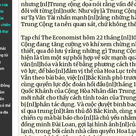
nhưng{nl}Trung cộng dọa nói rằng vấn đề đ
n của
đôi với từng{nl}nước. Như vậy là Trung Cộn
bi
sư Tạ Văn Tài nhấn mạnh{nl}rằng những h
ủa
Trung Cộng ta nên quan sát, chứ không thể{
 chiến
à
Đại
Tạp chí The Economist hôm 22 tháng{nl}10 
Cộng đang tăng cường võ khí xem chừng n
phát
thiết, qua đó lưu ý rằng những gì Trung Cộ
ng từ
hiện là tìm một sự phối hợp về sức mạnh qu
g
văn{nl}hóa và kinh tế bằng phương cách th
Nam
võ lực, để bảo{nl}đảm vị thế của Hoa Lục trên
Vẫn theo bài báo, việc{nl}Bắc Kinh phô tr
cùng quyền lực độc đoán hồi đầu{nl}tháng 
n Đông
Quốc Khánh của Cộng Hòa Nhân dân Trung H
năm
mới nhất cho thấy cách tính toán của Trun
đến
bị{nl}phản tác dụng. Và cuộc duyệt binh b
 có thể
sĩ qua trung{nl}tâm thủ đô Bắc Kinh, cùng 
a địa
chiến cụ mà bài báo cho{nl}là chủ yếu nhằm
đồng minh Ðài Loan, gợi lại hình ảnh{nl}củ
lạnh, trong bối cảnh nhà cầm quyền Hoa L