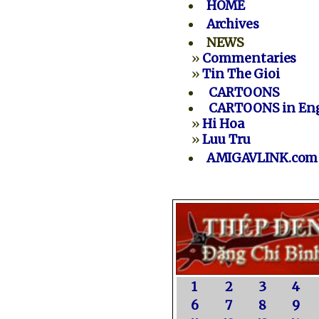
HOME
Archives
NEWS
»
Commentaries
»
Tin The Gioi
CARTOONS
CARTOONS in Eng
»
Hi Hoa
»
Luu Tru
AMIGAVLINK.com
1
2
3
4
6
7
8
9