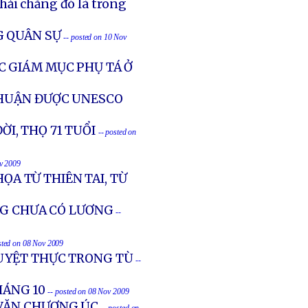
hải chăng đó là trong
G QUÂN SỰ
-- posted on 10 Nov
C GIÁM MỤC PHỤ TÁ Ở
THUẬN ĐƯỢC UNESCO
I, THỌ 71 TUỔI
-- posted on
ov 2009
HỌA TỪ THIÊN TAI, TỪ
ÁNG CHƯA CÓ LƯƠNG
--
sted on 08 Nov 2009
UYỆT THỰC TRONG TÙ
--
HÁNG 10
-- posted on 08 Nov 2009
 VĂN CHƯƠNG ÚC