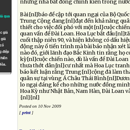
những nhà bất đồng chính kiến trong nước
Bài{nl}báo đề cập tới quan ngại của Bộ Qu
giả qua
Trung Cộng đang{nl}đạt đến khả năng quâ
thiết cho việc đối phó với một{nl}cuộc chiến 
c giả
quan vấn đề Ðài Loan. Hoa Lục bắt đầu{nl}t
 giả
cuối thập niên 90, và hiện không có dấu hi
 có
động này ố tiến trình mà bài báo nhận xét 
g điệp
nào đó, giới lãnh đạo Bắc Kinh tin rằng họ c
chiến
kỳ{nl}cuộc chiến nào, dù là vấn đề Ðài Loa
Hòa.
thưa thớt dân{nl}cư nhất mà Hoa Lục tranh
báo kết luận rằng Trung{nl}cộng đã làm th
quân sự tại vùng Á Châu Thái Bình{nl}Dươn
lo ngại đáng kể cho những nước đồng minh
Hoa Kỳ như Nhật Bản, Nam Hàn, Ðài Loan và
{nl}{nl}
Posted on 10 Nov 2009
[
print
]