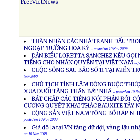
FreeVietNews
THÂN NHÂN CÁC NHÀ TRANH ĐẤU TRO
NGOẠI TRƯỞNG HOA KỲ
-- posted on 10 Nov 2009
DÂN BIỂU LORETTA SANCHEZ KÊU GỌI
TIẾNG CHO NHÂN QUYỀN TẠI VIỆT NAM
-- 
CUỘC SỐNG SAU BÃO SỐ 11 TẠI MIỀN T
Nov 2009
CHỦ TỊCH TỈNH LÂM ĐỒNG BUỘC THƯ
XUA ĐUỔI TĂNG THÂN BÁT NHÃ
-- posted on 10 N
BẤT CHẤP CÁC TIẾNG NÓI PHẢN ĐỐI: C
CƯƠNG QUYẾT KHAI THÁC BAUXITE TÂY 
CỘNG SẢN VIỆT NAM TỔNG BỐ RÁP NHI
posted on 10 Nov 2009
Giá đô la tại VN tăng dữ dội, vàng lậu n
on 10 Nov 2009