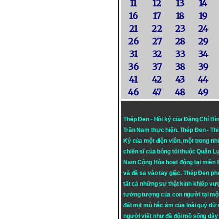
11
12
13
14
16
17
18
19
21
22
23
24
26
27
28
29
31
32
33
34
36
37
38
39
41
42
43
44
46
47
48
49
Thép Đen - Hồi ký của Đặng Chí Bì
Trần Nam thực hiện.
Thép Đen
- Th
Ký của một điện viên, một trong n
chiến sĩ của bóng tối thuộc Quân L
Nam Cộng Hòa hoạt động tại miền
và đã sa vào tay giặc. Thép Đen ph
tất cả những sự thật kinh khiếp vượ
tưởng tượng của con người tại mộ
đất mịt mù hắc ám của loài quỷ dữ
người viết như đã đội mồ sống dậy