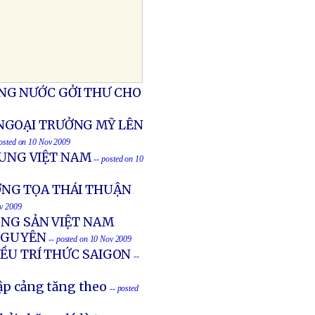
NG NƯỚC GỞI THƯ CHO
 NGOẠI TRƯỞNG MỸ LÊN
posted on 10 Nov 2009
RUNG VIỆT NAM
-- posted on 10
ỢNG TỌA THÁI THUẬN
ov 2009
ỘNG SẢN VIỆT NAM
NGUYÊN
-- posted on 10 Nov 2009
ỀU TRÍ THỨC SAIGON
--
hập cảng tăng theo
-- posted