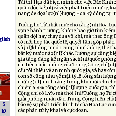
Tài{nl}Hậu đã biện minh cho việc Bắc Kinh r
quân đội, kể{nl}cả việc phát triển những loạ
năng đe dọa lực{nl}lượng Hoa Kỳ đóng tại 
Tướng họ Từ nhất mực cho rằng{nl}Hoa Lụ
vọng bành trướng, không bao giờ tìm kiếm
quân đội hay chạy đua võ khí, mà theo ông
lish
có mối hợp tác quốc tế, quyết tâm góp phần
và{nl}không muốn cũng như không thể thá
bất kỳ nước nào{nl}khác. Ðương sự cũng biệ
gia tăng đáng kể ngân sách{nl}quốc phòng,
chi tiêu quốc phòng của Trung Cộng chỉ{n
cầu tối thiểu về an ninh quốc gia, và hãy cò
con số cũng như về mặt tỷ lệ tổng sản lượng
chứng{nl}minh rằng trong khi mức chi ch
chiếm 4.8% tổng sản{nl}lượng quốc gia, thì
Cộng chỉ có 1.4% mà thôi.{nl}Tướng họ Từ 
giải phóng nhân dân Trung Cộng hiện chủ{
5
bảo vệ sự phát triển kinh tế của Hoa Lục cũ
các phần tử ly khai và cực đoan.
10