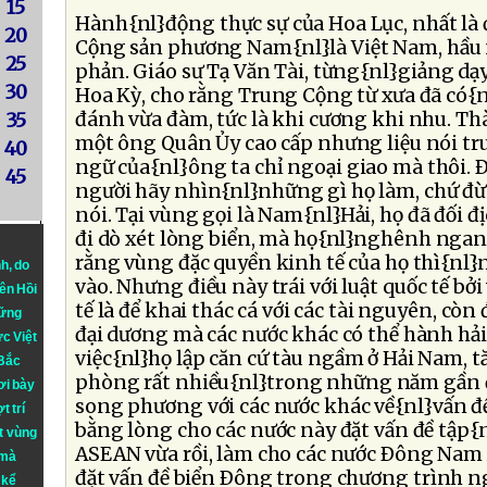
15
Hành{nl}động thực sự của Hoa Lục, nhất là 
20
Cộng sản phương Nam{nl}là Việt Nam, hầu
25
phản. Giáo sư Tạ Văn Tài, từng{nl}giảng dạy
30
Hoa Kỳ, cho rằng Trung Cộng từ xưa đã có{
đánh vừa đàm, tức là khi cương khi nhu. Thà
35
một ông Quân Ủy cao cấp nhưng liệu nói t
40
ngữ của{nl}ông ta chỉ ngoại giao mà thôi. 
45
người hãy nhìn{nl}những gì họ làm, chứ đ
nói. Tại vùng gọi là Nam{nl}Hải, họ đã đối đị
đi dò xét lòng biển, mà họ{nl}nghênh ngang
rằng vùng đặc quyền kinh tế của họ thì{nl
nh
, do
vào. Nhưng điều này trái với luật quốc tế bở
iên Hồi
tế là để khai thác cá với các tài nguyên, còn
hững
đại dương mà các nước khác có thể hành hải 
ực Việt
việc{nl}họ lập căn cứ tàu ngầm ở Hải Nam, 
 Bắc
phòng rất nhiều{nl}trong những năm gần đ
ơi bày
song phương với các nước khác về{nl}vấn đ
t trí
bằng lòng cho các nước này đặt vấn đề tập{
t vùng
ASEAN vừa rồi, làm cho các nước Ðông Nam 
 mà
đặt vấn đề biển Ðông trong chương trình n
 kể