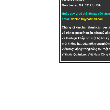
PO Box 255-571
Dorchester, MA. 02125, USA
Hoặc quý vị có thể liên lạc với tác 
email:
dcbinh38@hotmail.com
Chúng tôi xin chân thành cám ơn tá
và trân trọng giới thiệu đến quý độc
và thính giả khắp nơi một bộ hồi ký
một không hai, của một trong nhữn
viên hoạt động trong bóng tối, một 
sĩ thuộc Quân Lực Việt Nam Cộng 