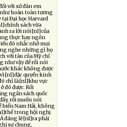
đối với xứ đàn em
 như hoàn toàn tương
 tại Ðại học Harvard
nl}chính sách vừa
nh ra lời nói{nl}của
rung thực hay ngôn
Ðiều đó nhắc nhở mọi
ừng nghe những gì họ
ch với tàu của Mỹ chỉ
 như vậy để rồi nói
}nước khác không được
i vì{nl}đặc quyền kinh
 đó chỉ là{nl}khu vực
ở đó được. Rồi
tăng ngân sách quốc
ây, rồi muốn nói
ề biển Nam Hải, không
nl}thể trong hội nghị
Á đáng lẽ{nl}ra phải
ghị sự chung,