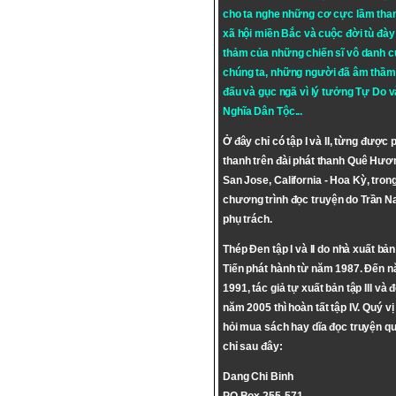
cho ta nghe những cơ cực lầm tha
xã hội miền Bắc và cuộc đời tù đày 
thảm của những chiến sĩ vô danh c
chúng ta, những người đã âm thầm
đấu và gục ngã vì lý tưởng
Tự Do
v
Nghĩa Dân Tộc
...
Ở đây chỉ có tập I và II, từng được 
thanh trên đài phát thanh Quê Hươ
San Jose, California - Hoa Kỳ, tron
chương trình đọc truyện do Trần 
phụ trách.
Thép Đen tập I và II do nhà xuất bả
Tiến phát hành từ năm 1987. Đến 
1991, tác giả tự xuất bản tập III và 
năm 2005 thì hoàn tất tập IV. Quý vị
hỏi mua sách hay dĩa đọc truyện qu
chỉ sau đây:
Dang Chi Binh