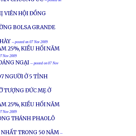
-- posted on
Ị VIÊN HỘI ĐỒNG
ƯỜNG BOLSA GRANDE
CHÀY
-- posted on 07 Nov 2009
ẢM 25%, KIỀU HỐI NĂM
 07 Nov 2009
 ĐÁNG NGẠI
-- posted on 07 Nov
07 NGƯỜI Ở 5 TỈNH
Ỡ TƯỢNG ĐỨC MẸ Ở
ẢM 25%, KIỀU HỐI NĂM
 07 Nov 2009
 DÒNG THÁNH PHAOLÔ
O NHẤT TRONG 50 NĂM
--