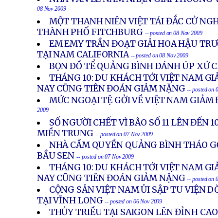
08 Nov 2009
MỘT THANH NIÊN VIỆT TÁI ĐẮC CỬ NGH
THÀNH PHỐ FITCHBURG
-- posted on 08 Nov 2009
EM EMY TRẦN ĐOẠT GIẢI HOA HẬU TR
TẠI NAM CALIFORNIA
-- posted on 08 Nov 2009
BỌN ÐỒ TỂ QUẢNG BÌNH ÐÁNH ÚP XỨ 
THÁNG 10: DU KHÁCH TỚI VIỆT NAM GI
NAY CŨNG TIÊN ĐOÁN GIẢM NẶNG
-- posted on
MỨC NGOẠI TỆ GỞI VỀ VIỆT NAM GIẢM
2009
SỐ NGƯỜI CHẾT VÌ BÃO SỐ 11 LÊN ĐẾN 1
MIỀN TRUNG
-- posted on 07 Nov 2009
NHÀ CẦM QUYỀN QUẢNG BÌNH THÁO G
BẦU SEN
-- posted on 07 Nov 2009
THÁNG 10: DU KHÁCH TỚI VIỆT NAM GI
NAY CŨNG TIÊN ĐOÁN GIẢM NẶNG
-- posted on
CỘNG SẢN VIỆT NAM ỦI SẬP TU VIỆN
TẠI VĨNH LONG
-- posted on 06 Nov 2009
THỦY TRIỀU TẠI SAIGON LÊN ĐỈNH CA