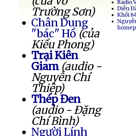
(của Võ
Radio 
Trường Sơn)
Diễn Đ
Khối 8
Chân Dung
Nguyễ
homep
"bác" Hồ
(của
Kiều Phong)
Trại Kiên
Giam
(audio -
Nguyễn Chí
Thiệp)
Thép Đen
(audio - Đặng
Chí Bình)
Người Lính