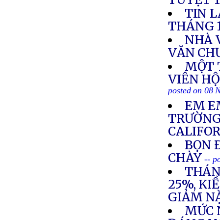
TIN 
THÁNG 
NHÀ 
VĂN CH
MỘT 
VIÊN H
posted on 08 
EM E
TRƯỜNG
CALIFO
BỌN 
CHÀY
-- p
THÁN
25%, KI
GIẢM N
MỨC 