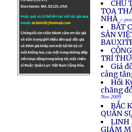
PO Box 255-571
CHỦ 
Dorchester, MA. 02125, USA
TỌA TH
NHÃ
Hoặc quý vị có thể liên lạc với tác giả qua
-- po
email:
dcbinh38@hotmail.com
BẤT C
SẢN VI
Chúng tôi xin chân thành cám ơn tác giả
và trân trọng giới thiệu đến quý độc giả
BAUXIT
và thính giả khắp nơi một bộ hồi ký có
CỘNG
một không hai, của một trong những điệp
TRÍ THỨ
viên hoạt động trong bóng tối, một chiến
Giá đô
sĩ thuộc Quân Lực Việt Nam Cộng Hòa.
cảng tăn
Hồi K
chăng đó
Nov 2009
BẮC 
QUÂN S
LINH
GIÁM M