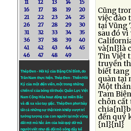
11
12
13
14
15
Cũng tron
16
17
18
19
20
việc đào 
21
22
23
24
25
tại Vũng
26
27
28
29
30
sau đó vì
31
32
33
34
35
Californi
36
37
38
39
40
và{nl}là 
41
42
43
44
45
Tin Việt 
46
47
48
49
truyền th
biết tang
Thép Đen - Hồi ký của Đặng Chí Bình
, do
quàn tại
Trần Nam thực hiện.
Thép Đen
- Thiên Hồi
Một thán
Ký của một điện viên, một trong những
chiến sĩ của bóng tối thuộc Quân Lực Việt
Tam Biên 
Nam Cộng Hòa hoạt động tại miền Bắc
chôn cất
và đã sa vào tay giặc. Thép Đen phơi bày
chia{nl}
tất cả những sự thật kinh khiếp vượt trí
đến quý k
tưởng tượng của con người tại một vùng
{nl}{nl}
đất mịt mù hắc ám của loài quỷ dữ mà
người viết như đã đội mồ sống dậy kể