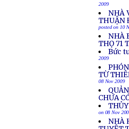
2009
NHÀ 
THUẬN 
posted on 10 
NHÀ 
THỌ 71 
Bức t
2009
PHÓNG
TỪ THIÊ
08 Nov 2009
QUẢNG
CHƯA C
THỦY 
on 08 Nov 20
NHÀ 
TUYỆT 