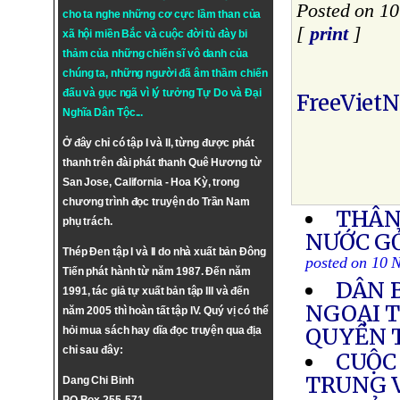
Posted on 1
cho ta nghe những cơ cực lầm than của
[
print
]
xã hội miền Bắc và cuộc đời tù đày bi
thảm của những chiến sĩ vô danh của
chúng ta, những người đã âm thầm chiến
đấu và gục ngã vì lý tưởng
Tự Do
và
Đại
FreeViet
Nghĩa Dân Tộc
...
Ở đây chỉ có tập I và II, từng được phát
thanh trên đài phát thanh Quê Hương từ
San Jose, California - Hoa Kỳ, trong
chương trình đọc truyện do Trần Nam
THÂN
phụ trách.
NƯỚC G
Thép Đen tập I và II do nhà xuất bản Đông
posted on 10 
Tiến phát hành từ năm 1987. Đến năm
DÂN 
1991, tác giả tự xuất bản tập III và đến
NGOẠI 
năm 2005 thì hoàn tất tập IV. Quý vị có thể
QUYỀN 
hỏi mua sách hay dĩa đọc truyện qua địa
chỉ sau đây:
CUỘC 
TRUNG 
Dang Chi Binh