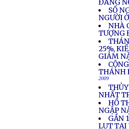
ĐÁNG N
SỐ NG
NGƯỜI Ở
NHÀ 
TƯỢNG 
THÁN
25%, KI
GIẢM N
CỘNG
THÁNH 
2009
THỦY
NHẤT T
HỒ T
NGẬP N
GẦN 1
LỤT TẠI