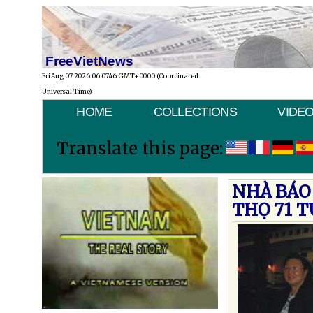
FreeVietNews
Fri Aug 07 2026 06:07:46 GMT+0000 (Coordinated
Universal Time)
HOME
COLLECTIONS
VIDE
Translate this page:
NHÀ BÁO
THỌ 71 T