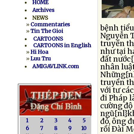
HOME
Archives
NEWS
»
Commentaries
bệnh tiể
»
Tin The Gioi
Nguyễn T
CARTOONS
truyền t
CARTOONS in English
như tại h
»
Hi Hoa
đất nước{
»
Luu Tru
nhân luật
AMIGAVLINK.com
Những{nl
truyền th
với tư cá
đi Pháp l
cường độ 
ngũ{nl}k
đó, ông đ
1
2
3
4
5
rồi Ðài M
6
7
8
9
10