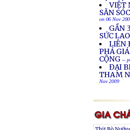
VIỆT 
SĂN SÓC
on 06 Nov 20
GẦN 3
SỨC LA
LIÊN
PHÁ GIÁ
CỘNG
-- 
ĐẠI B
THAM N
Nov 2009
Thịt Bò Nướn