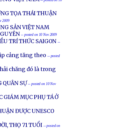
-- posted on 10
ỢNG TỌA THÁI THUẬN
ov 2009
ỘNG SẢN VIỆT NAM
NGUYÊN
-- posted on 10 Nov 2009
ỀU TRÍ THỨC SAIGON
--
hập cảng tăng theo
-- posted
hải chăng đó là trong
G QUÂN SỰ
-- posted on 10 Nov
C GIÁM MỤC PHỤ TÁ Ở
THUẬN ĐƯỢC UNESCO
I, THỌ 71 TUỔI
-- posted on