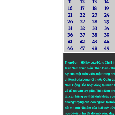
11
12
13
14
16
17
18
19
21
22
23
24
26
27
28
29
31
32
33
34
36
37
38
39
41
42
43
44
46
47
48
49
Thép Đen - Hồi ký của Đặng Chí Bì
Trần Nam thực hiện.
Thép Đen
- Th
Ký của một điện viên, một trong n
chiến sĩ của bóng tối thuộc Quân L
Nam Cộng Hòa hoạt động tại miền
và đã sa vào tay giặc. Thép Đen ph
tất cả những sự thật kinh khiếp vượ
tưởng tượng của con người tại mộ
đất mịt mù hắc ám của loài quỷ dữ
người viết như đã đội mồ sống dậy