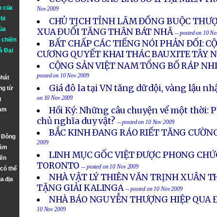
n của
Nov 2009
bi
CHỦ TỊCH TỈNH LÂM ĐỒNG BUỘC THƯ
ủa
XUA ĐUỔI TĂNG THÂN BÁT NHÃ
-- posted on 10 N
 chiến
BẤT CHẤP CÁC TIẾNG NÓI PHẢN ĐỐI: C
à
Đại
CƯƠNG QUYẾT KHAI THÁC BAUXITE TÂY 
CỘNG SẢN VIỆT NAM TỔNG BỐ RÁP NHI
posted on 10 Nov 2009
phát
Giá đô la tại VN tăng dữ dội, vàng lậu n
ng từ
on 10 Nov 2009
g
Hồi Ký: Những câu chuyện vể một thời: P
Nam
chủ nghĩa duy vật?
-- posted on 10 Nov 2009
BẮC KINH ĐANG RÁO RIẾT TĂNG CƯỜN
n Đông
2009
năm
LINH MỤC GỐC VIỆT ĐƯỢC PHONG CHỨ
đến
TORONTO
-- posted on 10 Nov 2009
 có thể
NHÀ VẬT LÝ THIÊN VĂN TRỊNH XUÂN 
a địa
TẶNG GIẢI KALINGA
-- posted on 10 Nov 2009
NHÀ BÁO NGUYỄN THƯỢNG HIỆP QUA ĐỜ
10 Nov 2009