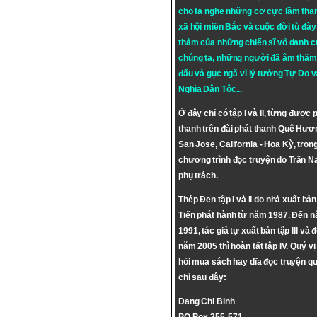
cho ta nghe những cơ cực lầm tha
xã hội miền Bắc và cuộc đời tù đày 
thảm của những chiến sĩ vô danh c
chúng ta, những người đã âm thầm
đấu và gục ngã vì lý tưởng
Tự Do
v
Nghĩa Dân Tộc
...
Ở đây chỉ có tập I và II, từng được 
thanh trên đài phát thanh Quê Hươ
San Jose, California - Hoa Kỳ, tron
chương trình đọc truyện do Trần 
phụ trách.
Thép Đen tập I và II do nhà xuất bả
Tiến phát hành từ năm 1987. Đến 
1991, tác giả tự xuất bản tập III và 
năm 2005 thì hoàn tất tập IV. Quý vị
hỏi mua sách hay dĩa đọc truyện qu
chỉ sau đây:
Dang Chi Binh