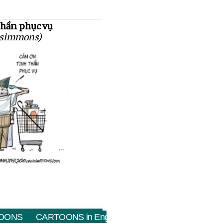
thần phục vụ
tzsimmons)
OONS
CARTOONS in English