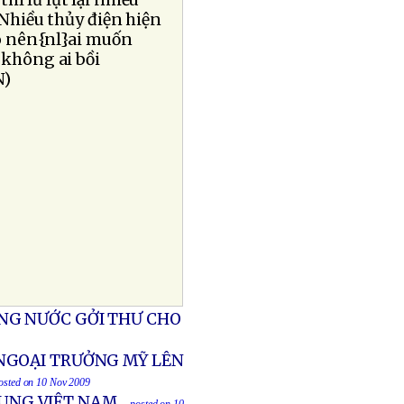
hì lũ lụt lại nhiều
Nhiều thủy điện hiện
ho nên{nl}ai muốn
 không ai bồi
N)
NG NƯỚC GỞI THƯ CHO
 NGOẠI TRƯỞNG MỸ LÊN
posted on 10 Nov 2009
RUNG VIỆT NAM