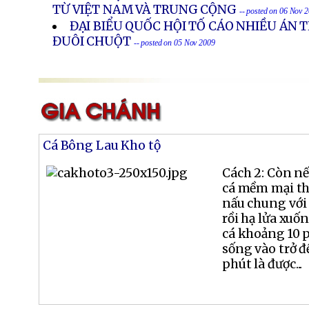
TỪ VIỆT NAM VÀ TRUNG CỘNG
-- posted on 06 Nov 
ĐẠI BIỂU QUỐC HỘI TỐ CÁO NHIỀU ÁN
ĐUÔI CHUỘT
-- posted on 05 Nov 2009
Cá Bông Lau Kho tộ
Cách 2: Còn n
cá mềm mại th
nấu chung với t
rồi hạ lửa xuốn
cá khoảng 10 p
sống vào trở đ
phút là được...