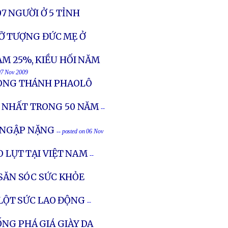
07 NGƯỜI Ở 5 TỈNH
Ỡ TƯỢNG ĐỨC MẸ Ở
ẢM 25%, KIỀU HỐI NĂM
 07 Nov 2009
 DÒNG THÁNH PHAOLÔ
O NHẤT TRONG 50 NĂM
--
 NGẬP NẶNG
-- posted on 06 Nov
O LỤT TẠI VIỆT NAM
--
 SĂN SÓC SỨC KHỎE
 LỘT SỨC LAO ĐỘNG
--
NG PHÁ GIÁ GIÀY DA