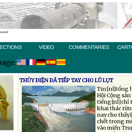
inated
ECTIONS
VIDEO
COMMENTARIES
CART
page:
THỦY ÐIỆN ÐÃ TIẾP TAY CHO LŨ LỤT
Tin{nl}tổng h
Hội Cộng sản 
tiếng{nl}chỉ 
khai thác rừn
nay cho thấy
chết trong mỗi
vào miền Tr