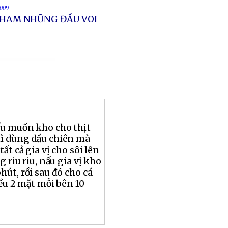
2009
 THAM NHŨNG ĐẦU VOI
ếu muốn kho cho thịt
ì dùng dầu chiên mà
ất cả gia vị cho sôi lên
g riu riu, nấu gia vị kho
hút, rồi sau đó cho cá
ều 2 mặt mỗi bên 10