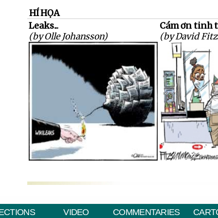
HÍ HỌA
Leaks...
Cám ơn tinh 
(by Olle Johansson)
(by David Fi
ECTIONS
VIDEO
COMMENTARIES
CART