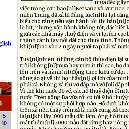
mưa đều gây ra
việc trong cơn bão{nl}Ketsana và Mirinae, 
miền Trung đã xả lũ đúng lúc{nl}lũ lụt căng
biểu cho rằng nếu vận hành tốt thì bản{nl}c
lũ lụt, nhưng vận hành không tốt, đặc biệt 
giữa các nhà máy thuỷ điện và vì lợi ích cục 
thành cánh tay nối dài cho thuỷ tinh. Thôn
lish
khi{nl}bão vào 2 ngày người ta phải xả nước
Tuy{nl}nhiên, những cán bộ thủy điện lại su
trời không{nl}mưa hay mưa ít thì sao, họ đã
lên trên và hành{nl}động theo kiểu cứ đợi t
sông ào ạt về thì họ thấy{nl}lợi ích của mình
phải xả. Không xả thì vỡ đập mà vỡ{nl}đập t
Vì thế khi nước đổ về, các hồ thuỷ điện ở{nl
nước. Trên sông Ba vừa rồi có tới 9 hồ thuỷ{
không có một sự phối hợp nào. Hồ dưới khô
trên xả nên thấy trên xả là dưới cũng xả the
5
là{nl}khi lấy 1000 mẫu đất làm lòng hồ thuỷ
mất thêm{nl}2000 mẫu đất rừng hay nông 
10