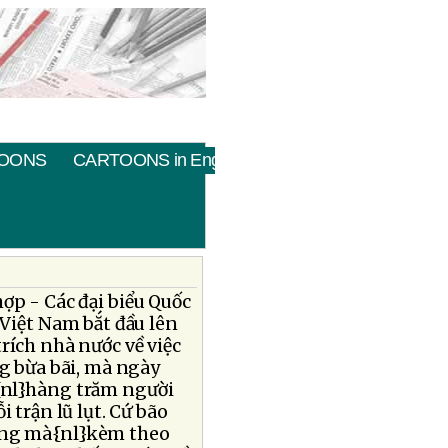
OONS
CARTOONS in English
ợp - Các đại biểu Quốc
Việt Nam bắt đầu lên
trích nhà nước về việc
g bừa bãi, mà ngày
{nl}hàng trăm người
 trận lũ lụt. Cứ bão
ung mà{nl}kèm theo