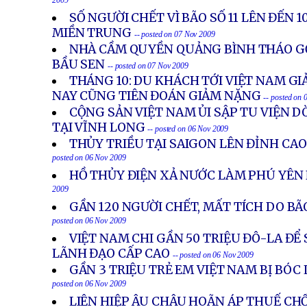
2009
SỐ NGƯỜI CHẾT VÌ BÃO SỐ 11 LÊN ĐẾN 1
MIỀN TRUNG
-- posted on 07 Nov 2009
NHÀ CẦM QUYỀN QUẢNG BÌNH THÁO G
BẦU SEN
-- posted on 07 Nov 2009
THÁNG 10: DU KHÁCH TỚI VIỆT NAM GI
NAY CŨNG TIÊN ĐOÁN GIẢM NẶNG
-- posted on
CỘNG SẢN VIỆT NAM ỦI SẬP TU VIỆN
TẠI VĨNH LONG
-- posted on 06 Nov 2009
THỦY TRIỀU TẠI SAIGON LÊN ĐỈNH CA
posted on 06 Nov 2009
HỒ THỦY ĐIỆN XẢ NƯỚC LÀM PHÚ YÊN
2009
GẦN 120 NGƯỜI CHẾT, MẤT TÍCH DO BÃ
posted on 06 Nov 2009
VIỆT NAM CHI GẦN 50 TRIỆU ĐÔ-LA ĐỂ
LÃNH ĐẠO CẤP CAO
-- posted on 06 Nov 2009
GẦN 3 TRIỆU TRẺ EM VIỆT NAM BỊ BÓC
posted on 06 Nov 2009
LIÊN HIỆP ÂU CHÂU HOÃN ÁP THUẾ CHỐ