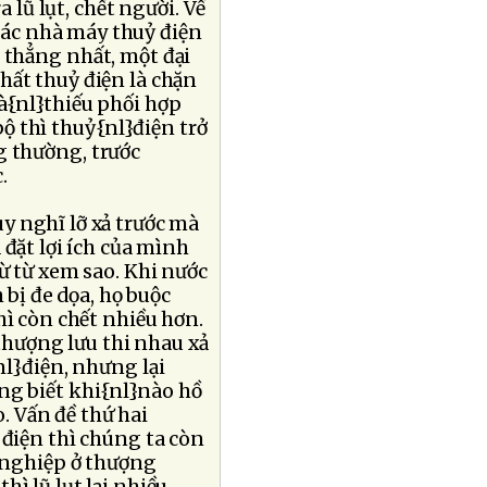
 lũ lụt, chết người. Về
các nhà máy thuỷ điện
 thẳng nhất, một đại
hất thuỷ điện là chặn
là{nl}thiếu phối hợp
bộ thì thuỷ{nl}điện trở
g thường, trước
.
y nghĩ lỡ xả trước mà
 đặt lợi ích của mình
ừ từ xem sao. Khi nước
 bị đe dọa, họ buộc
hì còn chết nhiều hơn.
}thượng lưu thi nhau xả
nl}điện, nhưng lại
ng biết khi{nl}nào hồ
o. Vấn đề thứ hai
 điện thì chúng ta còn
nghiệp ở thượng