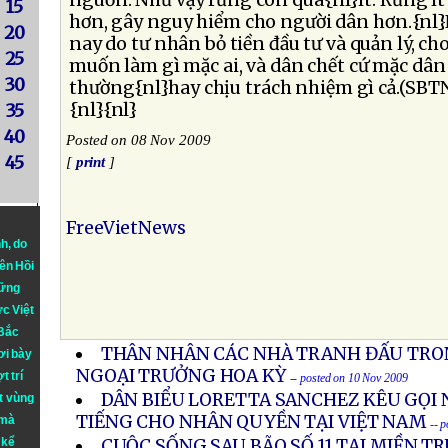
nguồn. Như vậy rừng còn quá{nl}ít. Rừng ít t
15
hơn, gây nguy hiểm cho người dân hơn.{nl}
20
nay do tư nhân bỏ tiền đầu tư và quản lý, c
25
muốn làm gì mặc ai, và dân chết cứ mặc dân
30
thường{nl}hay chịu trách nhiệm gì cả.(SBT
{nl}{nl}
35
40
Posted on 08 Nov 2009
45
[
print
]
FreeVietNews
nh
, do
iên Hồi
hững
ực Việt
 Bắc
THÂN NHÂN CÁC NHÀ TRANH ĐẤU TRO
ơi bày
NGOẠI TRƯỞNG HOA KỲ
t trí
-- posted on 10 Nov 2009
DÂN BIỂU LORETTA SANCHEZ KÊU GỌI
t vùng
TIẾNG CHO NHÂN QUYỀN TẠI VIỆT NAM
 mà
-- 
 kể
CUỘC SỐNG SAU BÃO SỐ 11 TẠI MIỀN T