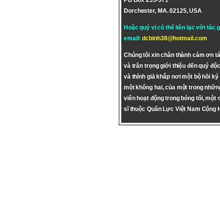
PO Box 255-571
Dorchester, MA. 02125, USA
Hoặc quý vị có thể liên lạc với tác 
email:
dcbinh38@hotmail.com
Chúng tôi xin chân thành cám ơn tá
và trân trọng giới thiệu đến quý độc
và thính giả khắp nơi một bộ hồi ký
một không hai, của một trong nhữn
viên hoạt động trong bóng tối, một 
sĩ thuộc Quân Lực Việt Nam Cộng 