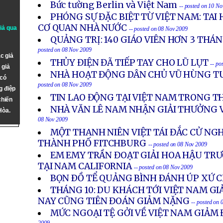
Bức tường Berlin và Việt Nam
-- posted on 10 N
PHÓNG SỰ ĐẶC BIỆT TỪ VIỆT NAM: TAI 
CƠ QUAN NHÀ NƯỚC
giả qua
-- posted on 08 Nov 2009
QUẢNG TRỊ: 140 GIÁO VIÊN HƠN 3 TH
posted on 08 Nov 2009
c giả
THỦY ĐIỆN ĐÃ TIẾP TAY CHO LŨ LỤT
-- po
 giả
NHÀ HOẠT ĐỘNG DÂN CHỦ VŨ HÙNG T
 có
posted on 08 Nov 2009
g điệp
TIN LAO ĐỘNG TẠI VIỆT NAM TRONG T
chiến
NHÀ VĂN LÊ NAM NHẬN GIẢI THƯỞNG
Hòa.
08 Nov 2009
MỘT THANH NIÊN VIỆT TÁI ĐẮC CỬ NGH
THÀNH PHỐ FITCHBURG
-- posted on 08 Nov 2009
EM EMY TRẦN ĐOẠT GIẢI HOA HẬU TR
TẠI NAM CALIFORNIA
-- posted on 08 Nov 2009
BỌN ÐỒ TỂ QUẢNG BÌNH ÐÁNH ÚP XỨ 
THÁNG 10: DU KHÁCH TỚI VIỆT NAM GI
NAY CŨNG TIÊN ĐOÁN GIẢM NẶNG
-- posted on
MỨC NGOẠI TỆ GỞI VỀ VIỆT NAM GIẢM