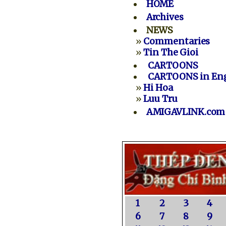
HOME
Archives
NEWS
»
Commentaries
»
Tin The Gioi
CARTOONS
CARTOONS in Eng
»
Hi Hoa
»
Luu Tru
AMIGAVLINK.com
1
2
3
4
6
7
8
9