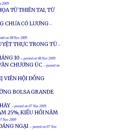
ov 2009
HỌA TỪ THIÊN TAI, TỪ
ÁNG CHƯA CÓ LƯƠNG
--
sted on 08 Nov 2009
UYỆT THỰC TRONG TÙ
--
HÁNG 10
-- posted on 08 Nov 2009
 VĂN CHƯƠNG ÚC
-- posted on
Ị VIÊN HỘI ĐỒNG
ƯỜNG BOLSA GRANDE
CHÀY
-- posted on 07 Nov 2009
ẢM 25%, KIỀU HỐI NĂM
 07 Nov 2009
 ĐÁNG NGẠI
-- posted on 07 Nov