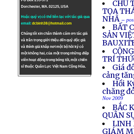
PO Box 255-571
CHỦ 
Dorchester, MA. 02125, USA
TỌA TH
NHÃ
Hoặc quý vị có thể liên lạc với tác giả qua
-- po
email:
dcbinh38@hotmail.com
BẤT C
SẢN VI
Chúng tôi xin chân thành cám ơn tác giả
và trân trọng giới thiệu đến quý độc giả
BAUXIT
và thính giả khắp nơi một bộ hồi ký có
CỘNG
một không hai, của một trong những điệp
TRÍ THỨ
viên hoạt động trong bóng tối, một chiến
Giá đô
sĩ thuộc Quân Lực Việt Nam Cộng Hòa.
cảng tăn
Hồi K
chăng đó
Nov 2009
BẮC 
QUÂN S
LINH
GIÁM M