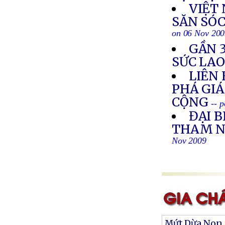
VIỆT 
SĂN SÓC
on 06 Nov 20
GẦN 3
SỨC LA
LIÊN
PHÁ GIÁ
CỘNG
-- 
ĐẠI B
THAM N
Nov 2009
Mứt Dừa Non