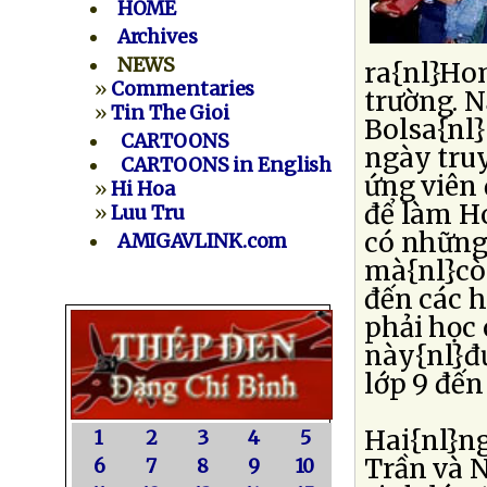
HOME
Archives
NEWS
ra{nl}Ho
»
Commentaries
trường. 
»
Tin The Gioi
Bolsa{nl}
CARTOONS
ngày truy
CARTOONS in English
ứng viên 
»
Hi Hoa
để làm H
»
Luu Tru
có những 
AMIGAVLINK.com
mà{nl}còn
đến các h
phải học 
này{nl}đư
lớp 9 đến 
Hai{nl}n
1
2
3
4
5
Trần và N
6
7
8
9
10