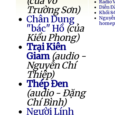
(của Võ
Radio 
Trường Sơn)
Diễn Đ
Khối 8
Chân Dung
Nguyễ
homep
"bác" Hồ
(của
Kiều Phong)
Trại Kiên
Giam
(audio -
Nguyễn Chí
Thiệp)
Thép Đen
(audio - Đặng
Chí Bình)
Người Lính