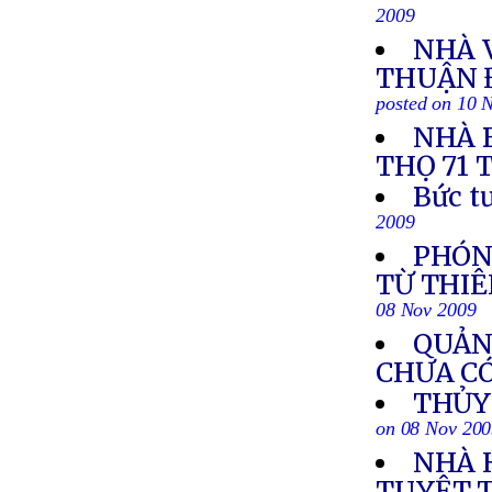
2009
NHÀ 
THUẬN 
posted on 10 
NHÀ 
THỌ 71 
Bức t
2009
PHÓNG
TỪ THIÊ
08 Nov 2009
QUẢNG
CHƯA C
THỦY 
on 08 Nov 20
NHÀ 
TUYỆT 