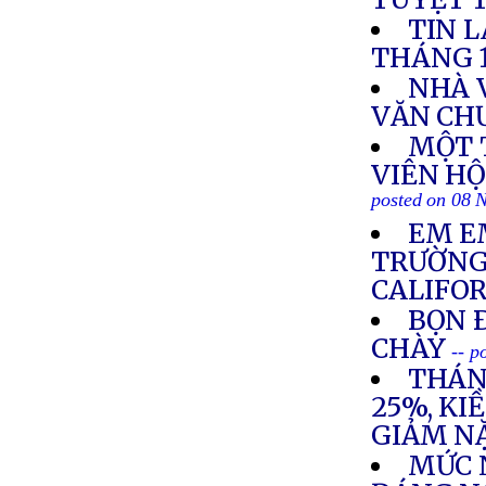
TIN 
THÁNG 
NHÀ 
VĂN CH
MỘT 
VIÊN H
posted on 08 
EM E
TRƯỜNG
CALIFO
BỌN 
CHÀY
-- p
THÁN
25%, KI
GIẢM N
MỨC 