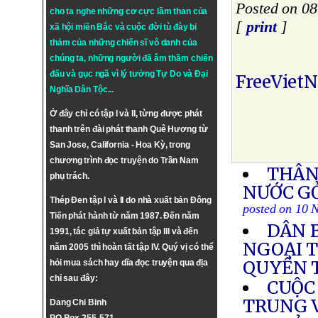
Posted on 0
cho ta nghe những cơ cực lầm than của
[
print
]
xã hội miền Bắc và cuộc đời tù đày bi
thảm của những chiến sĩ vô danh của
chúng ta, những người đã âm thầm chiến
đấu và gục ngã vì lý tưởng
Tự Do
và
Đại
FreeViet
Nghĩa Dân Tộc
...
Ở đây chỉ có tập I và II, từng được phát
thanh trên đài phát thanh Quê Hương từ
San Jose, California - Hoa Kỳ, trong
chương trình đọc truyện do Trần Nam
THÂN
phụ trách.
NƯỚC G
Thép Đen tập I và II do nhà xuất bản Đông
posted on 10 
Tiến phát hành từ năm 1987. Đến năm
DÂN 
1991, tác giả tự xuất bản tập III và đến
NGOẠI 
năm 2005 thì hoàn tất tập IV. Quý vị có thể
QUYỀN 
hỏi mua sách hay dĩa đọc truyện qua địa
chỉ sau đây:
CUỘC 
TRUNG 
Dang Chi Binh