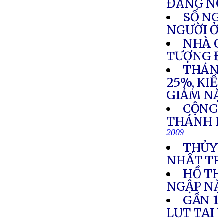
ĐÁNG N
SỐ NG
NGƯỜI Ở
NHÀ 
TƯỢNG 
THÁN
25%, KI
GIẢM N
CỘNG
THÁNH 
2009
THỦY
NHẤT T
HỒ T
NGẬP N
GẦN 1
LỤT TẠI