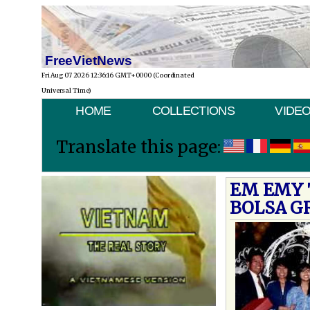
FreeVietNews
Fri Aug 07 2026 12:36:16 GMT+0000 (Coordinated
Universal Time)
HOME
COLLECTIONS
VIDE
Translate this page:
EM EMY 
BOLSA G