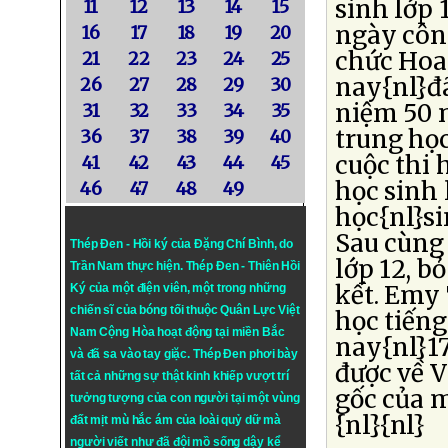
sinh lớp 
11
12
13
14
15
ngày côn
16
17
18
19
20
chức Hoa
21
22
23
24
25
nay{nl}đã
26
27
28
29
30
niệm 50 
31
32
33
34
35
trung họ
36
37
38
39
40
cuộc thi 
41
42
43
44
45
học sinh 
46
47
48
49
học{nl}si
Sau cùng 
Thép Đen - Hồi ký của Đặng Chí Bình
, do
lớp 12, b
Trần Nam thực hiện.
Thép Đen
- Thiên Hồi
kết. Emy 
Ký của một điện viên, một trong những
chiến sĩ của bóng tối thuộc Quân Lực Việt
học tiếng
Nam Cộng Hòa hoạt động tại miền Bắc
nay{nl}17
và đã sa vào tay giặc. Thép Đen phơi bày
được về 
tất cả những sự thật kinh khiếp vượt trí
gốc của m
tưởng tượng của con người tại một vùng
{nl}{nl}
đất mịt mù hắc ám của loài quỷ dữ mà
người viết như đã đội mồ sống dậy kể