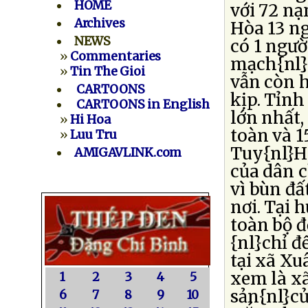
HOME
với 72 nạ
Archives
Hòa 13 ng
NEWS
có 1 ngườ
»
Commentaries
mạch{nl}
»
Tin The Gioi
vẫn còn 
CARTOONS
kịp. Tỉnh
CARTOONS in English
lớn nhất,
»
Hi Hoa
toàn và 1
»
Luu Tru
Tuy{nl}H
AMIGAVLINK.com
của dân c
vì bùn đấ
nơi. Tại
toàn bộ đ
{nl}chỉ để
tại xã X
xem là xã
1
2
3
4
5
sản{nl}c
6
7
8
9
10