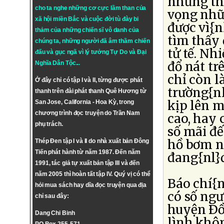
những th
cho ta nghe những cơ cực lầm than của
vọng nhữ
xã hội miền Bắc và cuộc đời tù đày bi
được vì{n
thảm của những chiến sĩ vô danh của
tìm thấy 
chúng ta, những người đã âm thầm chiến
tử tế. Nh
đấu và gục ngã vì lý tưởng
Tự Do
và
Đại
đổ nát t
Nghĩa Dân Tộc
...
chỉ còn l
Ở đây chỉ có tập I và II, từng được phát
trường{n
thanh trên đài phát thanh Quê Hương từ
kịp lên 
San Jose, California - Hoa Kỳ, trong
chương trình đọc truyện do Trần Nam
cao, hay 
phụ trách.
số mãi đế
hồ bơm n
Thép Đen tập I và II do nhà xuất bản Đông
Tiến phát hành từ năm 1987. Đến năm
đang{nl}đ
1991, tác giả tự xuất bản tập III và đến
năm 2005 thì hoàn tất tập IV. Quý vị có thể
Báo chí{n
hỏi mua sách hay dĩa đọc truyện qua địa
có số ngư
chỉ sau đây:
huyện Ðồ
Dang Chi Binh
lình khôn