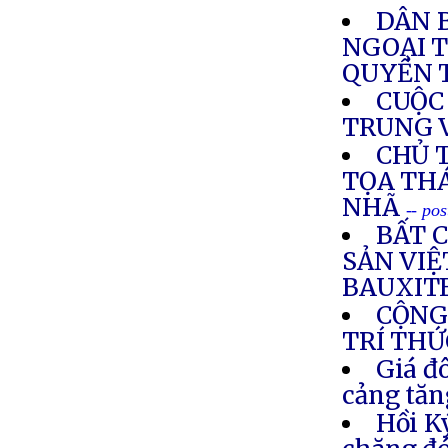
DÂN 
NGOẠI 
QUYỀN 
CUỘC 
TRUNG 
CHỦ 
TỌA TH
NHÃ
-- po
BẤT C
SẢN VI
BAUXIT
CỘNG
TRÍ THỨ
Giá đô
cảng tăn
Hồi K