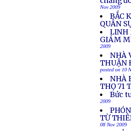
chăng đó
Nov 2009
BẮC 
QUÂN S
LINH
GIÁM M
2009
NHÀ 
THUẬN 
posted on 10 
NHÀ 
THỌ 71 
Bức t
2009
PHÓNG
TỪ THIÊ
08 Nov 2009