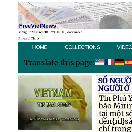
FreeVietNews
Fri Aug 07 2026 14:19:10 GMT+0000 (Coordinated
Universal Time)
HOME
COLLECTIONS
VIDE
Translate this page:
SỐ NGƯỜI
NGƯỜI Ở
Tin Phú Y
bão Mirin
tại một s
đến{nl}sá
chí trong