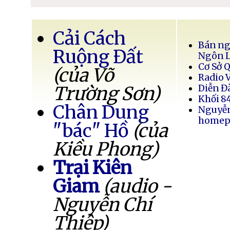
Cải Cách
Bán ng
Ruộng Đất
Ngôn 
Cơ Sở 
(của Võ
Radio 
Trường Sơn)
Diễn Đ
Khối 8
Chân Dung
Nguyễ
homep
"bác" Hồ
(của
Kiều Phong)
Trại Kiên
Giam
(audio -
Nguyễn Chí
Thiệp)