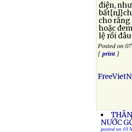
điện, như
bất{nl}ch
cho rằng 
hoặc đem
lệ rồi đâ
Posted on 0
[
print
]
FreeViet
THÂN
NƯỚC G
posted on 10 