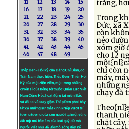
trắng, hơ
11
12
13
14
15
16
17
18
19
20
Trong kh
21
22
23
24
25
Ðức, xã 
26
27
28
29
30
còn khôn
31
32
33
34
35
nẻo đường
36
37
38
39
40
xóm giờ đ
41
42
43
44
45
cho 12 n
46
47
48
49
một{nl}c
chỉ còn 
Thép Đen - Hồi ký của Đặng Chí Bình
, do
máy, máy 
Trần Nam thực hiện.
Thép Đen
- Thiên Hồi
những ng
Ký của một điện viên, một trong những
chiến sĩ của bóng tối thuộc Quân Lực Việt
chạy đã t
Nam Cộng Hòa hoạt động tại miền Bắc
và đã sa vào tay giặc. Thép Đen phơi bày
Theo{nl}s
tất cả những sự thật kinh khiếp vượt trí
thanh ni
tưởng tượng của con người tại một vùng
chặt cây
đất mịt mù hắc ám của loài quỷ dữ mà
người viết như đã đội mồ sống dậy kể