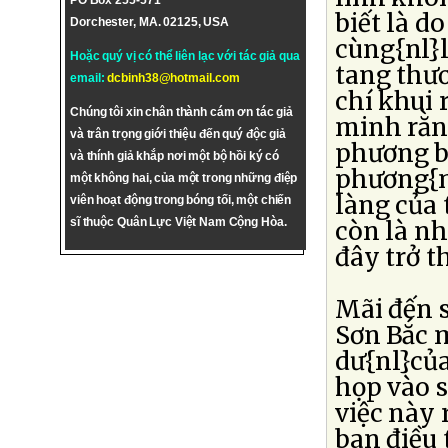
PO Box 255-571
biết là d
Dorchester, MA. 02125, USA
cùng{nl}l
Hoặc quý vị có thể liên lạc với tác giả qua
tang thư
email:
dcbinh38@hotmail.com
chí khui 
Chúng tôi xin chân thành cám ơn tác giả
minh rằn
và trân trọng giới thiệu đến quý độc giả
phương b
và thính giả khắp nơi một bộ hồi ký có
phương{n
một không hai, của một trong những điệp
làng của 
viên hoạt động trong bóng tối, một chiến
sĩ thuộc Quân Lực Việt Nam Cộng Hòa.
còn là nh
đây trở th
Mãi đến 
Sơn Bắc m
dư{nl}của
họp vào s
việc này 
ban điều