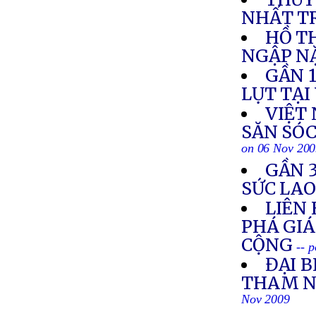
NHẤT T
HỒ T
NGẬP N
GẦN 1
LỤT TẠI
VIỆT 
SĂN SÓC
on 06 Nov 20
GẦN 3
SỨC LA
LIÊN
PHÁ GIÁ
CỘNG
-- 
ĐẠI B
THAM N
Nov 2009