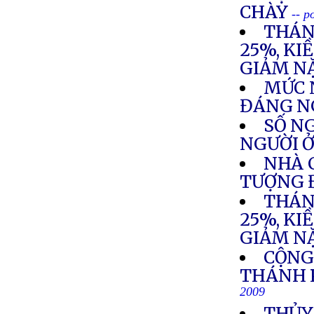
CHÀY
-- p
THÁN
25%, KI
GIẢM N
MỨC 
ĐÁNG N
SỐ NG
NGƯỜI Ở
NHÀ 
TƯỢNG 
THÁN
25%, KI
GIẢM N
CỘNG
THÁNH 
2009
THỦY