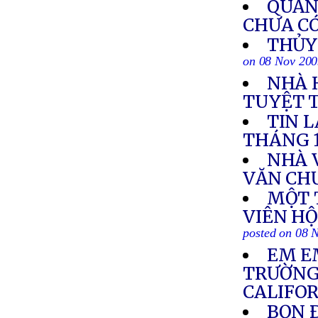
QUẢNG
CHƯA C
THỦY 
on 08 Nov 20
NHÀ 
TUYỆT 
TIN 
THÁNG 
NHÀ 
VĂN CH
MỘT 
VIÊN H
posted on 08 
EM E
TRƯỜNG
CALIFO
BỌN 