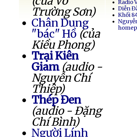
(của Võ
Radio 
Trường Sơn)
Diễn Đ
Khối 8
Chân Dung
Nguyễ
homep
"bác" Hồ
(của
Kiều Phong)
Trại Kiên
Giam
(audio -
Nguyễn Chí
Thiệp)
Thép Đen
(audio - Đặng
Chí Bình)
Người Lính