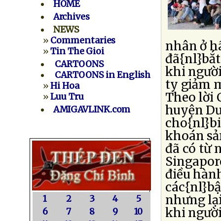
HOME
Archives
NEWS
»
Commentaries
nhân ở h
»
Tin The Gioi
đã{nl}bắt
CARTOONS
khi ngườ
CARTOONS in English
ty giảm m
»
Hi Hoa
Theo lời 
»
Luu Tru
huyện Dư
AMIGAVLINK.com
cho{nl}bi
khoán sả
đã có từ
Singapor
điều hành
các{nl}bậ
nhưng lạ
1
2
3
4
5
khi người
6
7
8
9
10