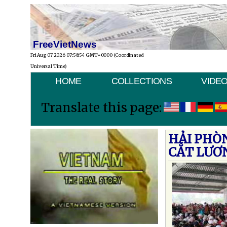
FreeVietNews
Fri Aug 07 2026 07:58:54 GMT+0000 (Coordinated
Universal Time)
HOME
COLLECTIONS
VIDE
Translate this page:
HẢI PHÒN
CẮT LƯƠ