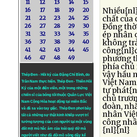
11
12
13
14
15
Nhiều{nl
16
17
18
19
20
chất của 
21
22
23
24
25
Ðồng thờ
26
27
28
29
30
ép nhân 
31
32
33
34
35
không trả
36
37
38
39
40
công{nl}đ
41
42
43
44
45
phương t
46
47
48
49
phía chủ
vậy hầu n
Thép Đen - Hồi ký của Đặng Chí Bình
, do
Việt Nam
Trần Nam thực hiện.
Thép Đen
- Thiên Hồi
tự phát{n
Ký của một điện viên, một trong những
chiến sĩ của bóng tối thuộc Quân Lực Việt
chủ trươ
Nam Cộng Hòa hoạt động tại miền Bắc
đoàn, nh
và đã sa vào tay giặc. Thép Đen phơi bày
nhân Việ
tất cả những sự thật kinh khiếp vượt trí
công nhâ
tưởng tượng của con người tại một vùng
{nl}{nl}
đất mịt mù hắc ám của loài quỷ dữ mà
người viết như đã đội mồ sống dậy kể