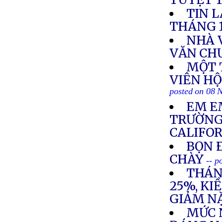
TIN 
THÁNG 
NHÀ 
VĂN CH
MỘT 
VIÊN H
posted on 08 
EM E
TRƯỜNG
CALIFO
BỌN 
CHÀY
-- p
THÁN
25%, KI
GIẢM N
MỨC 