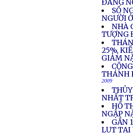
ĐÁNG N
SỐ NG
NGƯỜI Ở
NHÀ 
TƯỢNG 
THÁN
25%, KI
GIẢM N
CỘNG
THÁNH 
2009
THỦY
NHẤT T
HỒ T
NGẬP N
GẦN 1
LỤT TẠI