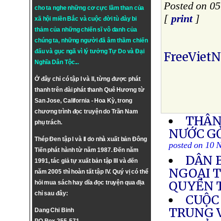
Posted on 0
cho ta nghe những cơ cực lầm than của
[
print
]
xã hội miền Bắc và cuộc đời tù đày bi
thảm của những chiến sĩ vô danh của
chúng ta, những người đã âm thầm chiến
đấu và gục ngã vì lý tưởng
Tự Do
và
Đại
FreeViet
Nghĩa Dân Tộc
...
Ở đây chỉ có tập I và II, từng được phát
thanh trên đài phát thanh Quê Hương từ
San Jose, California - Hoa Kỳ, trong
chương trình đọc truyện do Trần Nam
THÂN
phụ trách.
NƯỚC G
Thép Đen tập I và II do nhà xuất bản Đông
posted on 10 
Tiến phát hành từ năm 1987. Đến năm
DÂN 
1991, tác giả tự xuất bản tập III và đến
NGOẠI 
năm 2005 thì hoàn tất tập IV. Quý vị có thể
QUYỀN 
hỏi mua sách hay dĩa đọc truyện qua địa
chỉ sau đây:
CUỘC 
TRUNG 
Dang Chi Binh