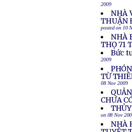
2009
NHÀ 
THUẬN 
posted on 10 
NHÀ 
THỌ 71 
Bức t
2009
PHÓNG
TỪ THIÊ
08 Nov 2009
QUẢNG
CHƯA C
THỦY 
on 08 Nov 20
NHÀ 
TUYỆT 