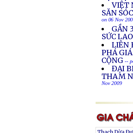
VIỆT 
SĂN SÓC
on 06 Nov 20
GẦN 3
SỨC LA
LIÊN
PHÁ GIÁ
CỘNG
-- 
ĐẠI B
THAM N
Nov 2009
Thạch Dừa Đư