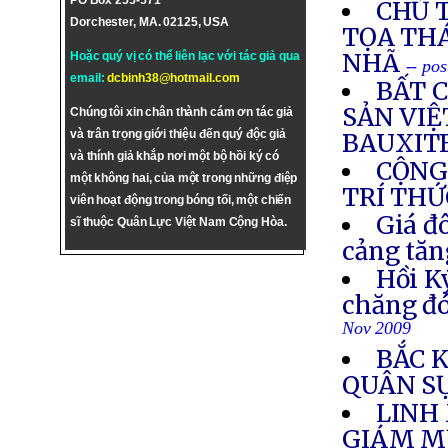
PO Box 255-571
CHỦ 
Dorchester, MA. 02125, USA
TỌA TH
NHÃ
Hoặc quý vị có thể liên lạc với tác giả qua
-- po
email:
dcbinh38@hotmail.com
BẤT C
SẢN VI
Chúng tôi xin chân thành cám ơn tác giả
và trân trọng giới thiệu đến quý độc giả
BAUXIT
và thính giả khắp nơi một bộ hồi ký có
CỘNG
một không hai, của một trong những điệp
TRÍ THỨ
viên hoạt động trong bóng tối, một chiến
Giá đô
sĩ thuộc Quân Lực Việt Nam Cộng Hòa.
cảng tăn
Hồi K
chăng đó
Nov 2009
BẮC 
QUÂN S
LINH
GIÁM M