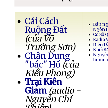
Cải Cách
Bán ng
Ruộng Đất
Ngôn 
Cơ Sở 
(của Võ
Radio 
Trường Sơn)
Diễn Đ
Khối 8
Chân Dung
Nguyễ
homep
"bác" Hồ
(của
Kiều Phong)
Trại Kiên
Giam
(audio -
Nguyễn Chí
Thiệp)