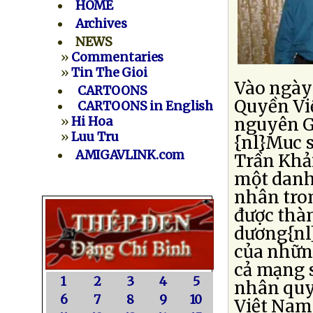
HOME
Archives
NEWS
»
Commentaries
»
Tin The Gioi
Vào ngày
CARTOONS
Quyền Vi
CARTOONS in English
»
Hi Hoa
nguyên G
»
Luu Tru
{nl}Muc 
AMIGAVLINK.com
Trần Khả
một danh 
nhân tron
được thà
dương{nl
của nhữn
cả mạng 
1
2
3
4
5
nhân quy
6
7
8
9
10
Việt Nam