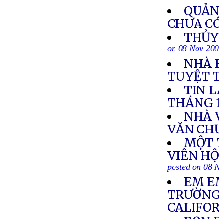
QUẢNG
CHƯA C
THỦY 
on 08 Nov 20
NHÀ 
TUYỆT 
TIN 
THÁNG 
NHÀ 
VĂN CH
MỘT 
VIÊN H
posted on 08 
EM E
TRƯỜNG
CALIFO