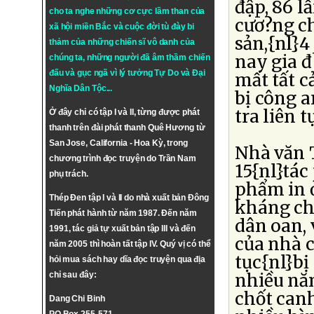
đập, 86 lầ
cho ta nghe những cơ cực lầm than của
cươ?ng ch
xã hội miền Bắc và cuộc đời tù đày bi
sản,{nl}4
thảm của những chiến sĩ vô danh của
nay gia đ
chúng ta, những người đã âm thầm chiến
đấu và gục ngã vì lý tưởng
Tự Do
và
Đại
mất tất c
Nghĩa Dân Tộc
...
bị công a
tra liên 
Ở đây chỉ có tập I và II, từng được phát
thanh trên đài phát thanh Quê Hương từ
San Jose, California - Hoa Kỳ, trong
Nhà văn 
chương trình đọc truyện do Trần Nam
15{nl}tác
phụ trách.
phẩm in 
Thép Đen tập I và II do nhà xuất bản Đông
kháng ch
Tiến phát hành từ năm 1987. Đến năm
dân oan, 
1991, tác giả tự xuất bản tập III và đến
của nhà 
năm 2005 thì hoàn tất tập IV. Quý vị có thể
tục{nl}bị
hỏi mua sách hay dĩa đọc truyện qua địa
chỉ sau đây:
nhiều nă
chốt canh
Dang Chi Binh