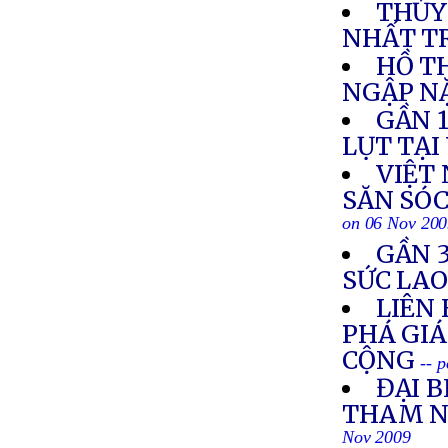
THỦY
NHẤT T
HỒ T
NGẬP N
GẦN 1
LỤT TẠI
VIỆT 
SĂN SÓC
on 06 Nov 20
GẦN 3
SỨC LA
LIÊN
PHÁ GIÁ
CỘNG
-- 
ĐẠI B
THAM N
Nov 2009