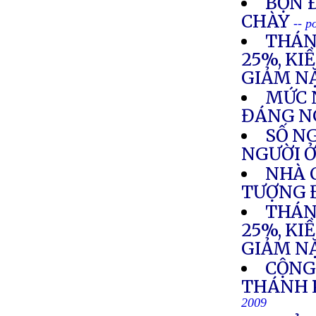
BỌN 
CHÀY
-- p
THÁN
25%, KI
GIẢM N
MỨC 
ĐÁNG N
SỐ NG
NGƯỜI Ở
NHÀ 
TƯỢNG 
THÁN
25%, KI
GIẢM N
CỘNG
THÁNH 
2009