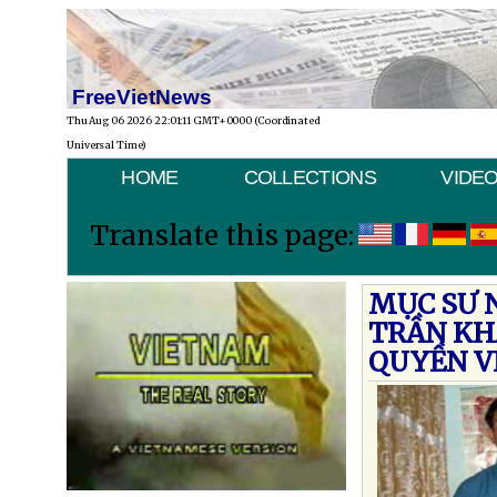
FreeVietNews
Thu Aug 06 2026 22:01:11 GMT+0000 (Coordinated
Universal Time)
HOME
COLLECTIONS
VIDE
Translate this page:
MỤC SƯ 
TRẦN KH
QUYỀN V