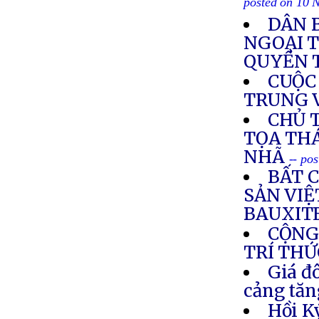
posted on 10 
DÂN 
NGOẠI 
QUYỀN 
CUỘC 
TRUNG 
CHỦ 
TỌA TH
NHÃ
-- po
BẤT C
SẢN VI
BAUXIT
CỘNG
TRÍ THỨ
Giá đô
cảng tăn
Hồi K