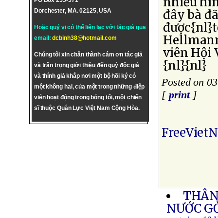
nhiều hì
PO Box 255-571
Dorchester, MA. 02125, USA
đây bà đã
được{nl}
Hoặc quý vị có thể liên lạc với tác giả qua
Hellmann
email:
dcbinh38@hotmail.com
viên Hội 
Chúng tôi xin chân thành cám ơn tác giả
{nl}{nl}
và trân trọng giới thiệu đến quý độc giả
và thính giả khắp nơi một bộ hồi ký có
Posted on 0
một không hai, của một trong những điệp
[
print
]
viên hoạt động trong bóng tối, một chiến
sĩ thuộc Quân Lực Việt Nam Cộng Hòa.
FreeViet
THÂN
NƯỚC G