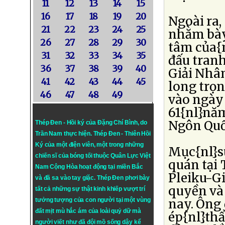
11
12
13
14
15
16
17
18
19
20
Ngoài ra
21
22
23
24
25
nhằm bày 
26
27
28
29
30
tâm của{n
31
32
33
34
35
đấu tranh
36
37
38
39
40
Giải Nhâ
41
42
43
44
45
long trọn
46
47
48
49
vào ngày
61{nl}nă
Ngôn Quố
Thép Đen - Hồi ký của Đặng Chí Bình
, do
Trần Nam thực hiện.
Thép Đen
- Thiên Hồi
Ký của một điện viên, một trong những
Mục{nl}s
chiến sĩ của bóng tối thuộc Quân Lực Việt
quán tại 
Nam Cộng Hòa hoạt động tại miền Bắc
Pleiku-Gi
và đã sa vào tay giặc. Thép Đen phơi bày
quyền và 
tất cả những sự thật kinh khiếp vượt trí
tưởng tượng của con người tại một vùng
nay. Ông 
đất mịt mù hắc ám của loài quỷ dữ mà
ép{nl}thẩ
người viết như đã đội mồ sống dậy kể