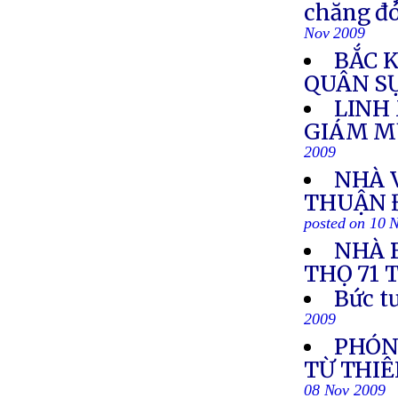
chăng đó
Nov 2009
BẮC 
QUÂN S
LINH
GIÁM M
2009
NHÀ 
THUẬN 
posted on 10 
NHÀ 
THỌ 71 
Bức t
2009
PHÓNG
TỪ THIÊ
08 Nov 2009