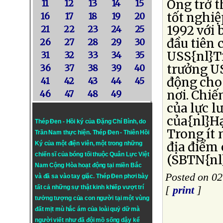
Ông trở 
11
12
13
14
15
tốt nghi
16
17
18
19
20
1992 với 
21
22
23
24
25
đầu tiên 
26
27
28
29
30
USS{nl}T
31
32
33
34
35
trưởng U
36
37
38
39
40
động cho
41
42
43
44
45
nơi. Chi
46
47
48
49
của lực l
của{nl}Hạ
Thép Đen - Hồi ký của Đặng Chí Bình
, do
Trong ít 
Trần Nam thực hiện.
Thép Đen
- Thiên Hồi
địa điểm 
Ký của một điện viên, một trong những
chiến sĩ của bóng tối thuộc Quân Lực Việt
(SBTN{nl
Nam Cộng Hòa hoạt động tại miền Bắc
Posted on 0
và đã sa vào tay giặc. Thép Đen phơi bày
tất cả những sự thật kinh khiếp vượt trí
[
print
]
tưởng tượng của con người tại một vùng
đất mịt mù hắc ám của loài quỷ dữ mà
người viết như đã đội mồ sống dậy kể