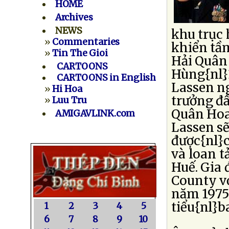
HOME
Archives
NEWS
khu trục 
»
Commentaries
khiển tầm
»
Tin The Gioi
Hải Quân
CARTOONS
Hùng{nl}
CARTOONS in English
Lassen ng
»
Hi Hoa
trưởng đầ
»
Luu Tru
Quân Hoa
AMIGAVLINK.com
Lassen sẽ
được{nl}
và loan t
Huế. Gia 
County v
năm 1975 
tiểu{nl}b
1
2
3
4
5
6
7
8
9
10