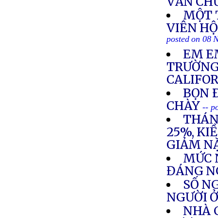
VĂN CH
MỘT 
VIÊN H
posted on 08 
EM E
TRƯỜNG
CALIFO
BỌN 
CHÀY
-- p
THÁN
25%, KI
GIẢM N
MỨC 
ĐÁNG N
SỐ NG
NGƯỜI Ở
NHÀ 