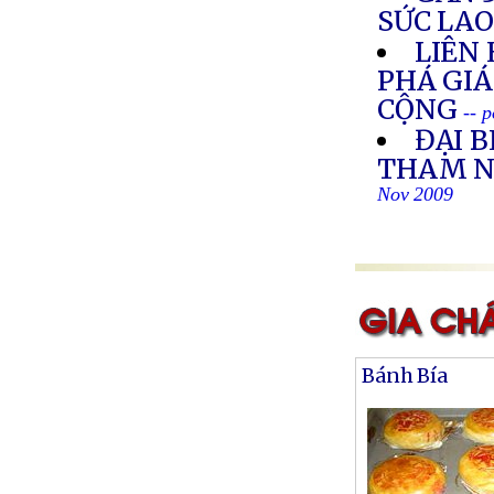
SỨC LA
LIÊN
PHÁ GIÁ
CỘNG
-- 
ĐẠI B
THAM N
Nov 2009
Bánh Bía