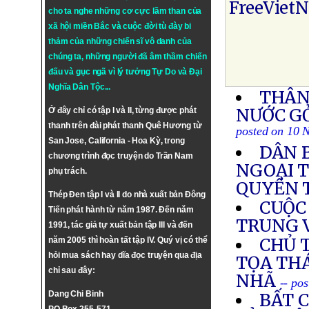
FreeViet
cho ta nghe những cơ cực lầm than của
xã hội miền Bắc và cuộc đời tù đày bi
thảm của những chiến sĩ vô danh của
chúng ta, những người đã âm thầm chiến
đấu và gục ngã vì lý tưởng
Tự Do
và
Đại
Nghĩa Dân Tộc
...
THÂN
NƯỚC G
Ở đây chỉ có tập I và II, từng được phát
thanh trên đài phát thanh Quê Hương từ
posted on 10 
San Jose, California - Hoa Kỳ, trong
DÂN 
chương trình đọc truyện do Trần Nam
NGOẠI 
phụ trách.
QUYỀN 
Thép Đen tập I và II do nhà xuất bản Đông
CUỘC 
Tiến phát hành từ năm 1987. Đến năm
TRUNG 
1991, tác giả tự xuất bản tập III và đến
CHỦ 
năm 2005 thì hoàn tất tập IV. Quý vị có thể
hỏi mua sách hay dĩa đọc truyện qua địa
TỌA TH
chỉ sau đây:
NHÃ
-- po
Dang Chi Binh
BẤT C