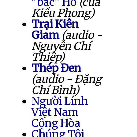
"bác" Hồ
(của
Kiều Phong)
Trại Kiên
Giam
(audio -
Nguyễn Chí
Thiệp)
Thép Đen
(audio - Đặng
Chí Bình)
Người Lính
Việt Nam
Cộng Hòa
Chúng Tôi