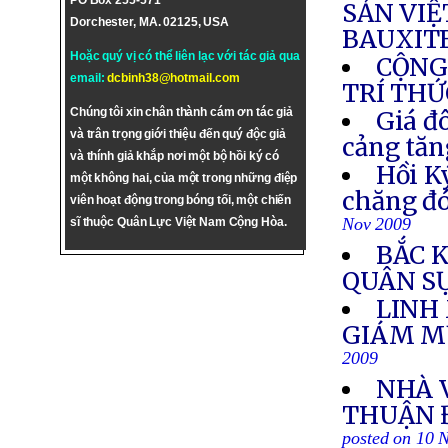
PO Box 255-571
SẢN VI
Dorchester, MA. 02125, USA
BAUXIT
Hoặc quý vị có thể liên lạc với tác giả qua
CỘNG
email:
dcbinh38@hotmail.com
TRÍ THỨ
Chúng tôi xin chân thành cám ơn tác giả
Giá đô
và trân trọng giới thiệu đến quý độc giả
cảng tăn
và thính giả khắp nơi một bộ hồi ký có
Hồi K
một không hai, của một trong những điệp
chăng đó
viên hoạt động trong bóng tối, một chiến
Nov 2009
sĩ thuộc Quân Lực Việt Nam Cộng Hòa.
BẮC 
QUÂN S
LINH
GIÁM M
2009
NHÀ 
THUẬN 
posted on 10 