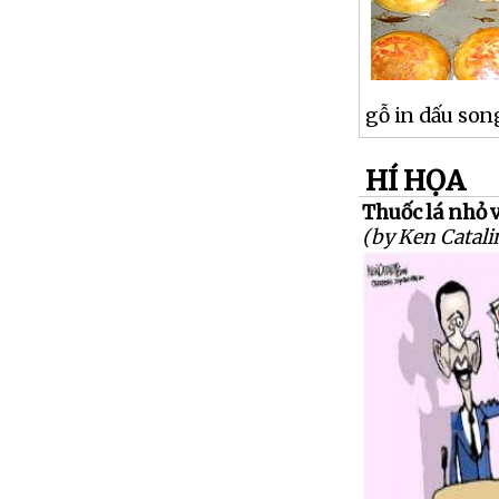
gỗ in dấu son
HÍ HỌA
Thuốc lá nhỏ và
(by Ken Catali