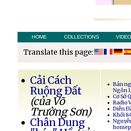
HOME
COLLECTIONS
VIDE
Translate this page:
Cải Cách
Bán ng
Ruộng Đất
Ngôn 
Cơ Sở 
(của Võ
Radio 
Trường Sơn)
Diễn Đ
Khối 8
Chân Dung
Nguyễ
homep