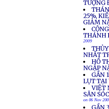
TƯỢNG 
THÁN
25%, KI
GIẢM N
CỘNG
THÁNH 
2009
THỦY
NHẤT T
HỒ T
NGẬP N
GẦN 1
LỤT TẠI
VIỆT 
SĂN SÓC
on 06 Nov 20
GẦN 3