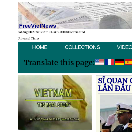
FreeVietNews
Sat Aug 08 2026 12:25:50 GMT+0000 (Coordinated
Universal Time)
HOME
COLLECTIONS
VIDE
Translate this page:
SĨ QUAN
LẦN ÐẦU