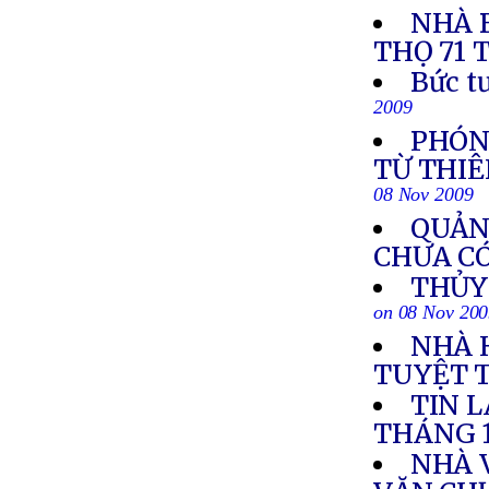
NHÀ 
THỌ 71 
Bức t
2009
PHÓNG
TỪ THIÊ
08 Nov 2009
QUẢNG
CHƯA C
THỦY 
on 08 Nov 20
NHÀ 
TUYỆT 
TIN 
THÁNG 
NHÀ 