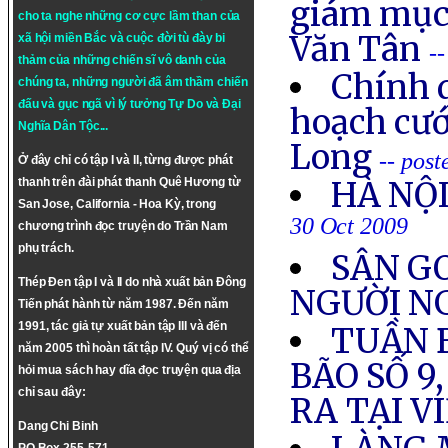
giám mục
cho ta nghe những cơ cực lầm than của
Văn Tân
xã hội miền Bắc và cuộc đời tù đày bi
-
thảm của những chiến sĩ vô danh của
Chính 
chúng ta, những người đã âm thầm chiến
đấu và gục ngã vì lý tưởng
Tự Do
và
Đại
hoạch cướ
Nghĩa Dân Tộc
...
Long
-- pos
Ở đây chỉ có tập I và II, từng được phát
HÀ NỘ
thanh trên đài phát thanh Quê Hương từ
San Jose, California - Hoa Kỳ, trong
30 Oct 2009
chương trình đọc truyện do Trần Nam
phụ trách.
SÂN GO
Thép Đen tập I và II do nhà xuất bản Đông
NGƯỜI N
Tiến phát hành từ năm 1987. Đến năm
1991, tác giả tự xuất bản tập III và đến
TUẦN B
năm 2005 thì hoàn tất tập IV. Quý vị có thể
BÃO SỐ 9
hỏi mua sách hay dĩa đọc truyện qua địa
chỉ sau đây:
RA TẠI V
Dang Chi Binh