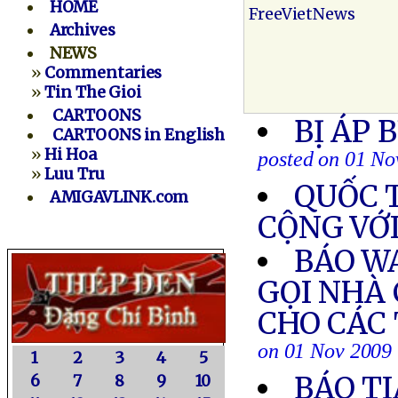
HOME
FreeVietNews
Archives
NEWS
»
Commentaries
»
Tin The Gioi
CARTOONS
BỊ ÁP 
CARTOONS in English
»
Hi Hoa
posted on 01 No
»
Luu Tru
QUỐC T
AMIGAVLINK.com
CỘNG VỚ
BÁO W
GỌI NHÀ
CHO CÁC 
on 01 Nov 2009
1
2
3
4
5
BÁO TI
6
7
8
9
10