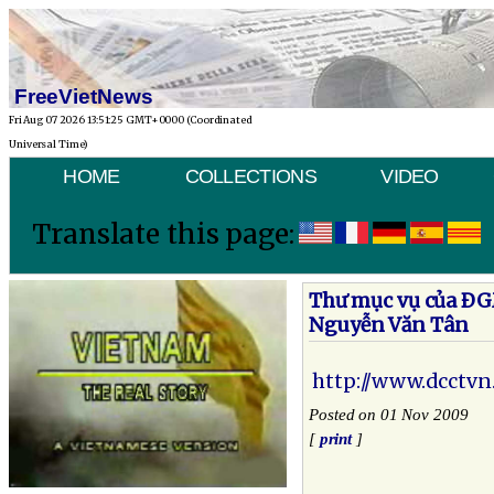
FreeVietNews
Fri Aug 07 2026 13:51:25 GMT+0000 (Coordinated
Universal Time)
HOME
COLLECTIONS
VIDEO
Translate this page:
Thư mục vụ của Ð
Nguyễn Văn Tân
http://www.dcctvn
Posted on 01 Nov 2009
[
print
]