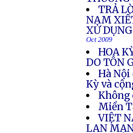
TRẢ LỜ
NAM XIẾT
XỬ DỤNG
Oct 2009
HOA KỲ
DO TÔN G
Hà Nội
Kỳ và cộng
Không 
Miền T
VIỆT 
LAN MẠ