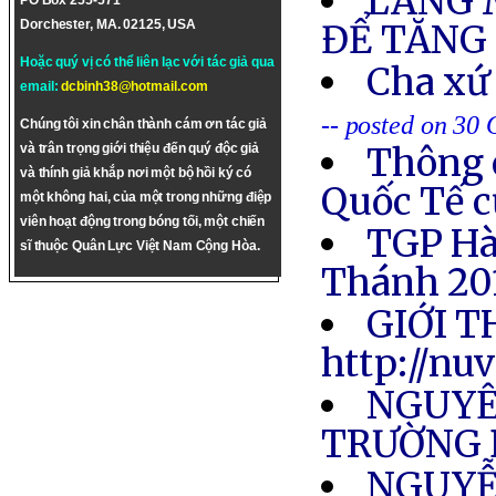
LÀNG M
PO Box 255-571
Dorchester, MA. 02125, USA
ĐỂ TĂNG 
Hoặc quý vị có thể liên lạc với tác giả qua
Cha xứ
email:
dcbinh38@hotmail.com
-- posted on 30
Chúng tôi xin chân thành cám ơn tác giả
Thông 
và trân trọng giới thiệu đến quý độc giả
và thính giả khắp nơi một bộ hồi ký có
Quốc Tế c
một không hai, của một trong những điệp
viên hoạt động trong bóng tối, một chiến
TGP Hà
sĩ thuộc Quân Lực Việt Nam Cộng Hòa.
Thánh 20
GIỚI T
http://nu
NGUYÊ
TRƯỜNG 
NGUYỄ