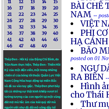
11
12
13
14
15
BÀI CHÊ 
16
17
18
19
20
NAM
21
22
23
24
25
-- pos
26
27
28
29
30
VIỆT N
31
32
33
34
35
PHI CƠ
36
37
38
39
40
HẠ CÁNH
41
42
43
44
45
46
47
48
49
BÃO M
posted on 01 No
Thép Đen - Hồi ký của Đặng Chí Bình
, do
Trần Nam thực hiện.
Thép Đen
- Thiên Hồi
NGƯ D
Ký của một điện viên, một trong những
RA BIỂN
chiến sĩ của bóng tối thuộc Quân Lực Việt
-
Nam Cộng Hòa hoạt động tại miền Bắc
Hình ả
và đã sa vào tay giặc. Thép Đen phơi bày
cho Thái 
tất cả những sự thật kinh khiếp vượt trí
tưởng tượng của con người tại một vùng
Thư mụ
đất mịt mù hắc ám của loài quỷ dữ mà
người viết như đã đội mồ sống dậy kể