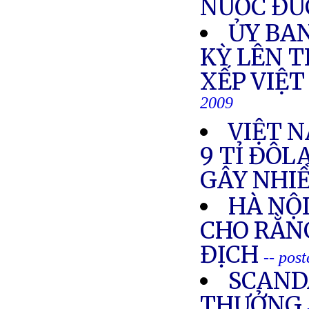
NƯỚC ĐỨC
ỦY BAN
KỲ LÊN T
XẾP VIỆ
2009
VIỆT 
9 TỈ ĐÔL
GÂY NHIỀ
HÀ NỘ
CHO RẰNG
ĐỊCH
-- pos
SCAND
THƯỞNG