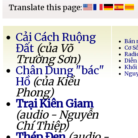
Translate this page:
Cải Cách Ruộng
Bán 
Đất
(của Võ
Cơ S
Radi
Trường Sơn)
Diễn
Chân Dung "bác"
Khối
Nguy
Hồ
(của Kiều
Phong)
Trại Kiên Giam
(audio - Nguyễn
Chí Thiệp)
Thép Đen
(audio -