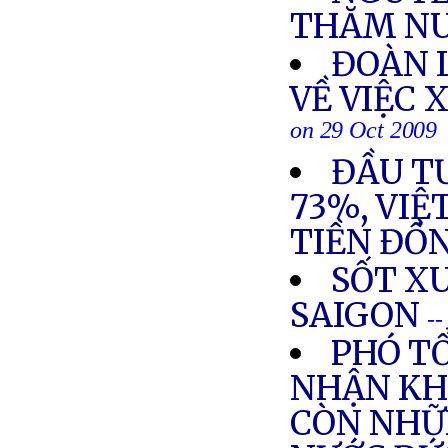
THĂM NU
ĐOÀN 
VỀ VIỆC 
on 29 Oct 2009
ĐẦU T
73%, VIỆ
TIỀN ĐỒ
SỐT XU
SAIGON
--
PHÓ T
NHẬN KHÔ
CÒN NHỮ