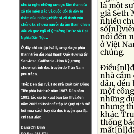
là một sự
cho ta nghe những cơ cực lầm than của
giả Seth
xã hội miền Bắc và cuộc đời tù đày bi
thảm của những chiến sĩ vô danh của
nhiều ch
chúng ta, những người đã âm thầm chiến
số{nl}viê
đấu và gục ngã vì lý tưởng
Tự Do
và
Đại
nói đến n
Nghĩa Dân Tộc
...
ở Việt Na
Ở đây chỉ có tập I và II, từng được phát
chúng.
thanh trên đài phát thanh Quê Hương từ
San Jose, California - Hoa Kỳ, trong
Ðiều{nl}đ
chương trình đọc truyện do Trần Nam
nhà cầm 
phụ trách.
dân, đền 
Thép Đen tập I và II do nhà xuất bản Đông
một công 
Tiến phát hành từ năm 1987. Đến năm
những dự 
1991, tác giả tự xuất bản tập III và đến
nhưng th
năm 2005 thì hoàn tất tập IV. Quý vị có thể
hỏi mua sách hay dĩa đọc truyện qua địa
khác. Trư
chỉ sau đây:
thống báo
mất{nl}đ
Dang Chi Binh