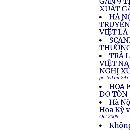
GẦN 9 T
XUẤT GÂ
HÀ N
TRUYỀN
VIỆT LÀ
SCAN
THƯỞN
TRẢ L
VIỆT NA
NGHỊ X
posted on 29 
HOA 
DO TÔN 
Hà Nộ
Hoa Kỳ v
Oct 2009
Không