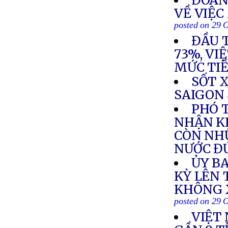
ĐOÀN
VỀ VIỆC
posted on 29 
ĐẦU 
73%, VI
MỨC TI
SỐT 
SAIGON
PHÓ 
NHẬN KH
CÒN NH
NƯỚC ĐỨ
ỦY B
KỲ LÊN 
KHÔNG 
posted on 29 
VIỆT