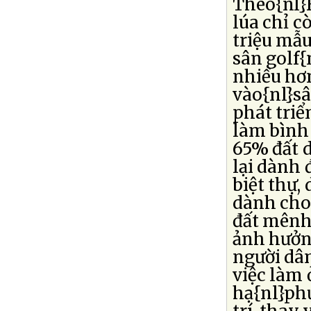
Theo{nl}
lúa chỉ c
triệu mẫu
sân golf{
nhiều hơn
vào{nl}sâ
phát triể
làm bình 
65% đất d
lại dành 
biệt thự, 
dành cho{
đất mênh
ảnh hưởng
người dâ
việc làm 
hạ{nl}phụ