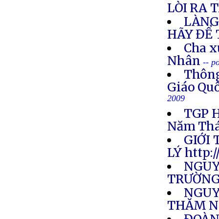
LÒI RA 
LÀNG 
HÃY ĐỂ 
Cha x
Nhân
-- p
Thông
Giáo Quố
2009
TGP H
Năm Thá
GIỚI
LÝ http:
NGUY
TRƯỜNG
NGUY
THĂM N