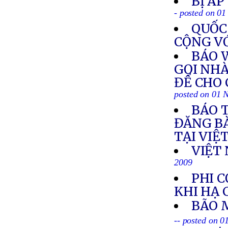
BỊ ÁP
- posted on 0
QUỐC 
CỘNG V
BÁO 
GỌI NH
ĐỂ CHO 
posted on 01 
BÁO T
ĐĂNG BÀ
TẠI VIỆ
VIỆT 
2009
PHI 
KHI HẠ
BÃO 
-- posted on 