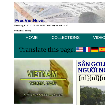
FreeVietNews
Mon Aug 10 2026 03:27:57 GMT+0000 (Coordinated
Universal Time)
HOME
COLLECTIONS
VIDE
Translate this page:
SÂN GOLF
NGƯỜI N
{nl}{nl}{n