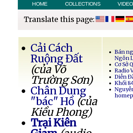
HOME
COLLECTIONS
VIDE
Translate this page:
Cải Cách
Bán ng
Ruộng Đất
Ngôn 
Cơ Sở 
(của Võ
Radio 
Trường Sơn)
Diễn Đ
Khối 8
Chân Dung
Nguyễ
homep
"bác" Hồ
(của
Kiều Phong)
Trại Kiên