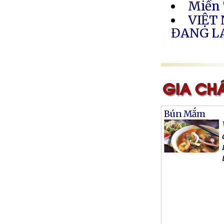
Miền 
VIỆT
ĐANG L
Bún Mắm