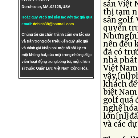
PO Box 255-571
sản Việt
Dorchester, MA. 02125, USA
thị tạm 
sân golf.
Hoặc quý vị có thể liên lạc với tác giả qua
email:
dcbinh38@hotmail.com
quyền tru
Nhưng{nl
Chúng tôi xin chân thành cám ơn tác giả
nên đều k
và trân trọng giới thiệu đến quý độc giả
và thính giả khắp nơi một bộ hồi ký có
đã có trư
một không hai, của một trong những điệp
nhà phát 
viên hoạt động trong bóng tối, một chiến
Việt Nam
sĩ thuộc Quân Lực Việt Nam Cộng Hòa.
vậy,{nl}p
khách đều
biệt Nam
golf quá
nghệ hóa
lớn{nl}đ
và các dự