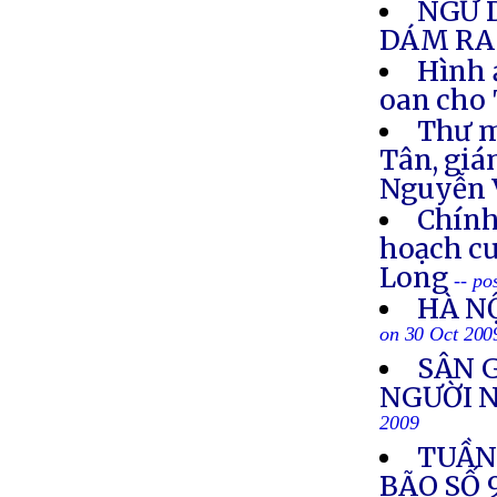
NGƯ 
DÁM RA
Hình 
oan cho 
Thư 
Tân, gi
Nguyễn 
Chính
hoạch c
Long
-- po
HÀ N
on 30 Oct 200
SÂN 
NGƯỜI 
2009
TUẦN 
BÃO SỐ 