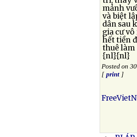
trí, thay
mảnh vườ
và biệt l
dân sau k
gia cư vô
hết tiền 
thuê làm
{nl}{nl}
Posted on 30
[
print
]
FreeViet