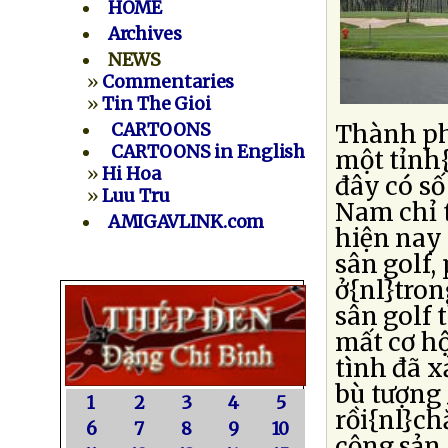
HOME
Archives
NEWS
»
Commentaries
»
Tin The Gioi
Thành ph
CARTOONS
CARTOONS in English
một tỉnh{
»
Hi Hoa
đây có số
»
Luu Tru
Nam chỉ 
AMIGAVLINK.com
hiện nay 
sân golf, 
ở{nl}tron
sân golf 
mất cơ hộ
tình đã x
bù tượng
1
2
3
4
5
rồi{nl}ch
6
7
8
9
10
cộng sản