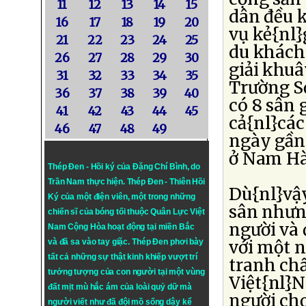
11
12
13
14
15
dân đều k
16
17
18
19
20
vụ kẻ{nl}
21
22
23
24
25
du khách
26
27
28
29
30
giải khu
31
32
33
34
35
Trường S
36
37
38
39
40
có 8 sân 
41
42
43
44
45
cả{nl}các
46
47
48
49
ngày gần 
ở Nam Hàn
Thép Đen - Hồi ký của Đặng Chí Bình
, do
Trần Nam thực hiện.
Thép Đen
- Thiên Hồi
Dù{nl}vậy
Ký của một điện viên, một trong những
sân nhưng
chiến sĩ của bóng tối thuộc Quân Lực Việt
người và
Nam Cộng Hòa hoạt động tại miền Bắc
với một n
và đã sa vào tay giặc. Thép Đen phơi bày
tất cả những sự thật kinh khiếp vượt trí
tranh ch
tưởng tượng của con người tại một vùng
Việt{nl}
đất mịt mù hắc ám của loài quỷ dữ mà
người chơ
người viết như đã đội mồ sống dậy kể