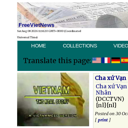
FreeVietNews
Sat Aug 08 2026 11:16:20 GMT+0000 (Coordinated
Universal Time)
HOME
COLLECTIONS
VIDE
Translate this page:
Cha xứ Vạn
Cha xứ Vạn
Nhân
(DCCTVN)
{nl}{nl}
Posted on 30 Oc
[
print
]