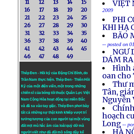
11
12
13
14
15
VIỆT 
16
17
18
19
20
2009
21
22
23
24
25
PHI 
26
27
28
29
30
KHI HẠ
31
32
33
34
35
BÃO 
36
37
38
39
40
-- posted on 
41
42
43
44
45
NGƯ 
46
47
48
49
DÁM RA
Hình 
Thép Đen - Hồi ký của Đặng Chí Bình
, do
oan cho 
Trần Nam thực hiện.
Thép Đen
- Thiên Hồi
Thư 
Ký của một điện viên, một trong những
Tân, gi
chiến sĩ của bóng tối thuộc Quân Lực Việt
Nguyễn 
Nam Cộng Hòa hoạt động tại miền Bắc
Chính
và đã sa vào tay giặc. Thép Đen phơi bày
tất cả những sự thật kinh khiếp vượt trí
hoạch c
tưởng tượng của con người tại một vùng
Long
-- po
đất mịt mù hắc ám của loài quỷ dữ mà
HÀ N
người viết như đã đội mồ sống dậy kể