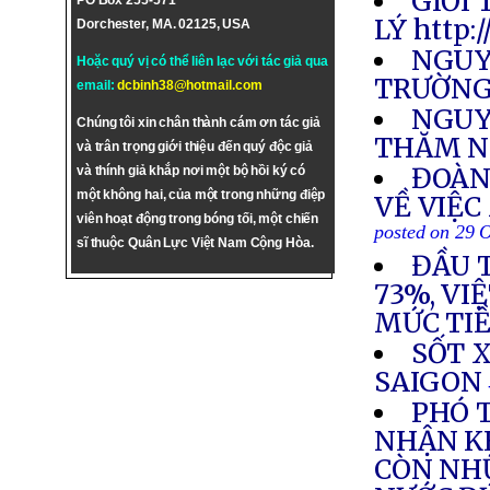
GIỚI
PO Box 255-571
LÝ http:
Dorchester, MA. 02125, USA
NGUY
Hoặc quý vị có thể liên lạc với tác giả qua
TRƯỜNG
email:
dcbinh38@hotmail.com
NGUY
Chúng tôi xin chân thành cám ơn tác giả
THĂM N
và trân trọng giới thiệu đến quý độc giả
ĐOÀN
và thính giả khắp nơi một bộ hồi ký có
một không hai, của một trong những điệp
VỀ VIỆC
viên hoạt động trong bóng tối, một chiến
posted on 29 
sĩ thuộc Quân Lực Việt Nam Cộng Hòa.
ĐẦU 
73%, VI
MỨC TI
SỐT 
SAIGON
PHÓ 
NHẬN KH
CÒN NH