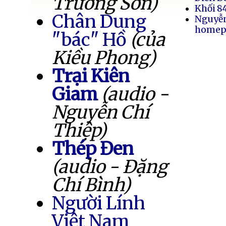
Trường Sơn)
Khối 8
Chân Dung
Nguyễ
homep
"bác" Hồ
(của
Kiều Phong)
Trại Kiên
Giam
(audio -
Nguyễn Chí
Thiệp)
Thép Đen
(audio - Đặng
Chí Bình)
Người Lính
Việt Nam