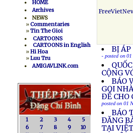
HOME
Archives
FreeVietNe
NEWS
»
Commentaries
»
Tin The Gioi
CARTOONS
CARTOONS in English
BỊ ÁP
»
Hi Hoa
- posted on 0
»
Luu Tru
QUỐC 
AMIGAVLINK.com
CỘNG V
BÁO 
GỌI NH
ĐỂ CHO 
posted on 01 
BÁO T
ĐĂNG BÀ
1
2
3
4
5
TẠI VIỆ
6
7
8
9
10