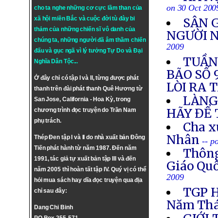
on 30 Oct 200
cho ta nghe những cơ cực lầm than của
xã hội miền Bắc và cuộc đời tù đày bi
SÂN 
thảm của những chiến sĩ vô danh của
NGƯỜI 
chúng ta, những người đã âm thầm chiến
2009
đấu và gục ngã vì lý tưởng
Tự Do
và
Đại
TUẦN 
Nghĩa Dân Tộc
...
BÃO SỐ 
Ở đây chỉ có tập I và II, từng được phát
LÒI RA 
thanh trên đài phát thanh Quê Hương từ
LÀNG 
San Jose, California - Hoa Kỳ, trong
HÃY ĐỂ 
chương trình đọc truyện do Trần Nam
phụ trách.
Cha x
Nhân
Thép Đen tập I và II do nhà xuất bản Đông
-- p
Tiến phát hành từ năm 1987. Đến năm
Thông
1991, tác giả tự xuất bản tập III và đến
Giáo Quố
năm 2005 thì hoàn tất tập IV. Quý vị có thể
2009
hỏi mua sách hay dĩa đọc truyện qua địa
TGP H
chỉ sau đây:
Năm Thá
Dang Chi Binh