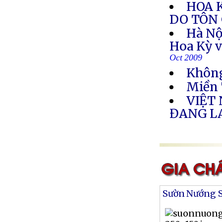
HOA 
DO TÔN 
Hà Nộ
Hoa Kỳ v
Oct 2009
Không
Miền 
VIỆT
ĐANG L
Sườn Nướng S