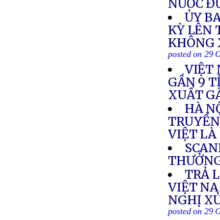
NƯỚC ĐỨ
ỦY B
KỲ LÊN 
KHÔNG 
posted on 29 
VIỆT
GẦN 9 T
XUẤT GÂ
HÀ N
TRUYỀN
VIỆT LÀ
SCAN
THƯỞN
TRẢ L
VIỆT NA
NGHỊ X
posted on 29 