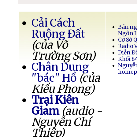
Cải Cách
Bán ng
Ruộng Đất
Ngôn 
Cơ Sở 
(của Võ
Radio 
Trường Sơn)
Diễn Đ
Khối 8
Chân Dung
Nguyễ
homep
"bác" Hồ
(của
Kiều Phong)
Trại Kiên
Giam
(audio -
Nguyễn Chí
Thiệp)