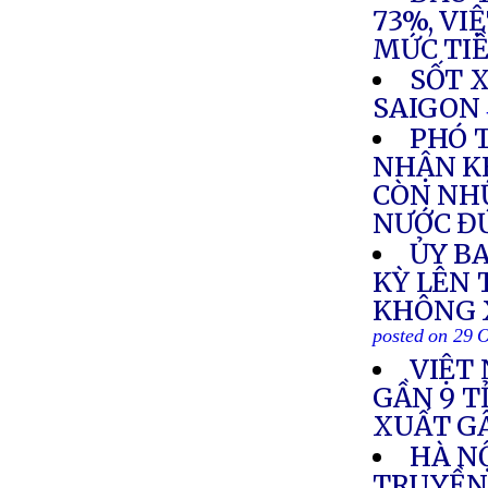
73%, VI
MỨC TI
SỐT 
SAIGON
PHÓ 
NHẬN KH
CÒN NH
NƯỚC ĐỨ
ỦY B
KỲ LÊN 
KHÔNG 
posted on 29 
VIỆT
GẦN 9 T
XUẤT GÂ
HÀ N
TRUYỀN