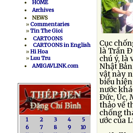
HOME
Archives
NEWS
»
Commentaries
»
Tin The Gioi
CARTOONS
Cục chốn
CARTOONS in English
là Trần Ð
»
Hi Hoa
chú ý, là
»
Luu Tru
Nhật Bản
AMIGAVLINK.com
vật này 
biểu hiệ
nước khá
Ðức, Úc, 
thảo về t
chống th
ước của 
1
2
3
4
5
6
7
8
9
10