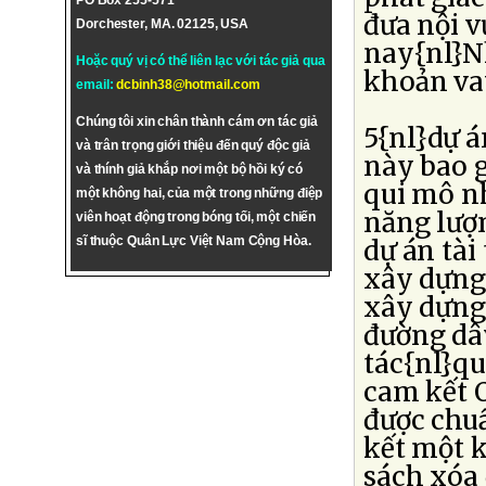
PO Box 255-571
đưa nội v
Dorchester, MA. 02125, USA
nay{nl}Nh
Hoặc quý vị có thể liên lạc với tác giả qua
khoản va
email:
dcbinh38@hotmail.com
Chúng tôi xin chân thành cám ơn tác giả
5{nl}dự á
và trân trọng giới thiệu đến quý độc giả
này bao g
và thính giả khắp nơi một bộ hồi ký có
qui mô n
một không hai, của một trong những điệp
năng lượn
viên hoạt động trong bóng tối, một chiến
sĩ thuộc Quân Lực Việt Nam Cộng Hòa.
dự án tài
xây dựng
xây dựng
đường dâ
tác{nl}qu
cam kết 
được chuẩ
kết một 
sách xóa 