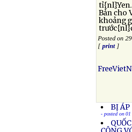
tỉ{nl}Yen
Bản cho V
khoảng g
trước{nl}
Posted on 29
[
print
]
FreeViet
BỊ ÁP
- posted on 0
QUỐC 
CỘNG V