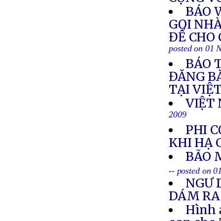
BÁO 
GỌI NH
ĐỂ CHO 
posted on 01 
BÁO T
ĐĂNG BÀ
TẠI VIỆ
VIỆT 
2009
PHI 
KHI HẠ
BÃO 
-- posted on 
NGƯ 
DÁM RA
Hình 