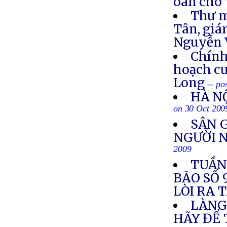
oan cho 
Thư 
Tân, gi
Nguyễn 
Chính
hoạch c
Long
-- po
HÀ N
on 30 Oct 200
SÂN 
NGƯỜI 
2009
TUẦN 
BÃO SỐ 
LÒI RA 
LÀNG 
HÃY ĐỂ 