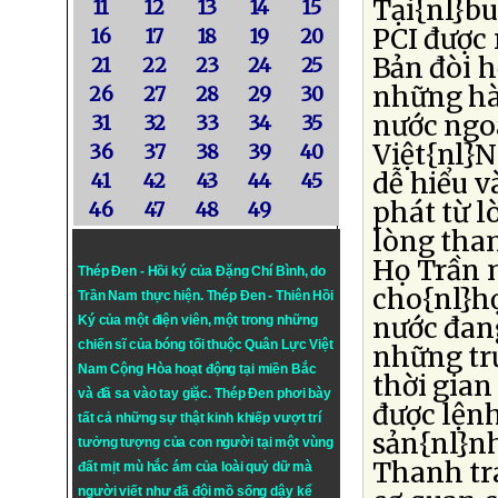
Tại{nl}bu
11
12
13
14
15
PCI được 
16
17
18
19
20
Bản đòi h
21
22
23
24
25
những hà
26
27
28
29
30
nước ngo
31
32
33
34
35
Việt{nl}
36
37
38
39
40
dễ hiểu v
41
42
43
44
45
phát từ l
46
47
48
49
lòng tham
Họ Trần 
Thép Đen - Hồi ký của Đặng Chí Bình
, do
cho{nl}h
Trần Nam thực hiện.
Thép Đen
- Thiên Hồi
nước đang
Ký của một điện viên, một trong những
chiến sĩ của bóng tối thuộc Quân Lực Việt
những tr
Nam Cộng Hòa hoạt động tại miền Bắc
thời gia
và đã sa vào tay giặc. Thép Đen phơi bày
được lệnh
tất cả những sự thật kinh khiếp vượt trí
sản{nl}n
tưởng tượng của con người tại một vùng
Thanh tra
đất mịt mù hắc ám của loài quỷ dữ mà
người viết như đã đội mồ sống dậy kể