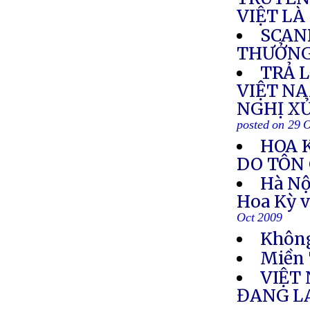
VIỆT LÀ
SCAN
THƯỞN
TRẢ L
VIỆT NA
NGHỊ X
posted on 29 
HOA 
DO TÔN 
Hà Nộ
Hoa Kỳ v
Oct 2009
Không
Miền 
VIỆT
ĐANG L