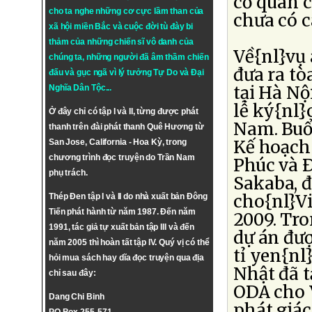
cơ quan 
cho ta nghe những cơ cực lầm than của
chưa có câ
xã hội miền Bắc và cuộc đời tù đày bi
thảm của những chiến sĩ vô danh của
Về{nl}vụ 
chúng ta, những người đã âm thầm chiến
đưa ra tò
đấu và gục ngã vì lý tưởng
Tự Do
và
Đại
tại Hà Nộ
Nghĩa Dân Tộc
...
lễ ký{nl}
Ở đây chỉ có tập I và II, từng được phát
Nam. Buổi
thanh trên đài phát thanh Quê Hương từ
Kế hoạch
San Jose, California - Hoa Kỳ, trong
chương trình đọc truyện do Trần Nam
Phúc và Ð
phụ trách.
Sakaba, 
cho{nl}V
Thép Đen tập I và II do nhà xuất bản Đông
Tiến phát hành từ năm 1987. Đến năm
2009. Tro
1991, tác giả tự xuất bản tập III và đến
dự án đượ
năm 2005 thì hoàn tất tập IV. Quý vị có thể
tỉ yen{nl
hỏi mua sách hay dĩa đọc truyện qua địa
Nhật đã t
chỉ sau đây:
ODA cho 
Dang Chi Binh
phát giác