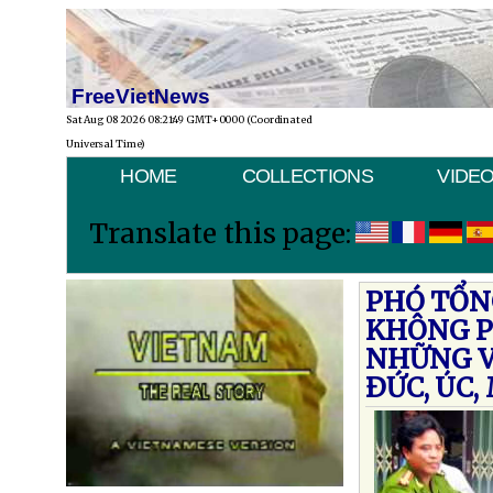
FreeVietNews
Sat Aug 08 2026 08:21:49 GMT+0000 (Coordinated
Universal Time)
HOME
COLLECTIONS
VIDE
Translate this page:
PHÓ TỔN
KHÔNG PH
NHỮNG V
ÐỨC, ÚC,