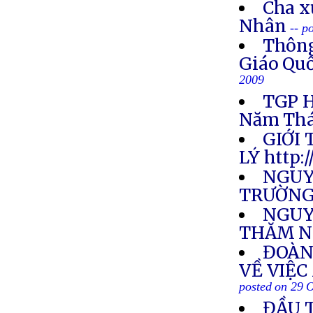
Cha x
Nhân
-- p
Thông
Giáo Quố
2009
TGP H
Năm Thá
GIỚI
LÝ http:
NGUY
TRƯỜNG
NGUY
THĂM N
ĐOÀN
VỀ VIỆC
posted on 29 
ĐẦU 