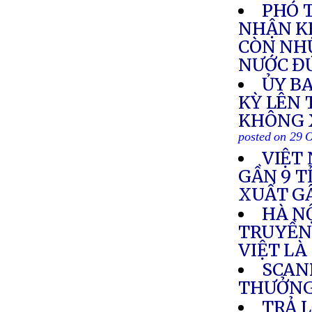
PHÓ 
NHẬN KH
CÒN NH
NƯỚC ĐỨ
ỦY B
KỲ LÊN 
KHÔNG 
posted on 29 
VIỆT
GẦN 9 T
XUẤT GÂ
HÀ N
TRUYỀN
VIỆT LÀ
SCAN
THƯỞN
TRẢ L