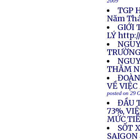
2009
TGP H
Năm Thá
GIỚI
LÝ http:
NGUY
TRƯỜNG
NGUY
THĂM N
ĐOÀN
VỀ VIỆC
posted on 29 
ĐẦU 
73%, VI
MỨC TI
SỐT 
SAIGON