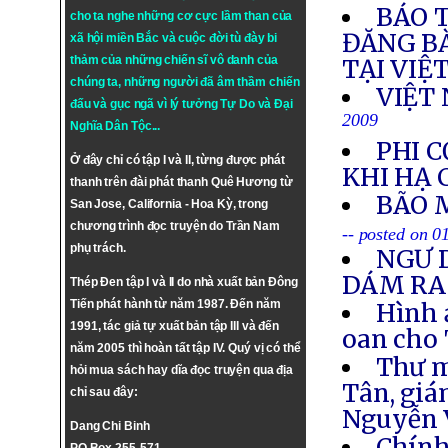
BÁO T
cho ta nghe những cơ cực lầm than của
ĐĂNG BÀ
xã hội miền Bắc và cuộc đời tù đày bi
thảm của những chiến sĩ vô danh của
TẠI VIỆ
chúng ta, những người đã âm thầm chiến
VIỆT 
đấu và gục ngã vì lý tưởng
Tự Do
và
Đại
2009
Nghĩa Dân Tộc
...
PHI 
Ở đây chỉ có tập I và II, từng được phát
KHI HẠ
thanh trên đài phát thanh Quê Hương từ
BÃO 
San Jose, California - Hoa Kỳ, trong
chương trình đọc truyện do Trần Nam
-- posted on 
phụ trách.
NGƯ 
DÁM RA
Thép Đen tập I và II do nhà xuất bản Đông
Tiến phát hành từ năm 1987. Đến năm
Hình 
1991, tác giả tự xuất bản tập III và đến
oan cho 
năm 2005 thì hoàn tất tập IV. Quý vị có thể
Thư 
hỏi mua sách hay dĩa đọc truyện qua địa
Tân, gi
chỉ sau đây:
Nguyễn 
Dang Chi Binh
Chính