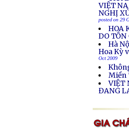
VIỆT NA
NGHỊ X
posted on 29 
HOA 
DO TÔN 
Hà Nộ
Hoa Kỳ v
Oct 2009
Không
Miền 
VIỆT
ĐANG L