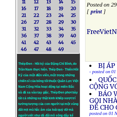
11
12
13
14
15
Posted on 29
16
17
18
19
20
[
print
]
21
22
23
24
25
26
27
28
29
30
31
32
33
34
35
FreeViet
36
37
38
39
40
41
42
43
44
45
46
47
48
49
BỊ ÁP
Thép Đen - Hồi ký của Đặng Chí Bình
, do
Trần Nam thực hiện.
Thép Đen
- Thiên Hồi
- posted on 0
Ký của một điện viên, một trong những
QUỐC 
chiến sĩ của bóng tối thuộc Quân Lực Việt
CỘNG V
Nam Cộng Hòa hoạt động tại miền Bắc
BÁO 
và đã sa vào tay giặc. Thép Đen phơi bày
tất cả những sự thật kinh khiếp vượt trí
GỌI NH
tưởng tượng của con người tại một vùng
ĐỂ CHO 
đất mịt mù hắc ám của loài quỷ dữ mà
posted on 01 
người viết như đã đội mồ sống dậy kể