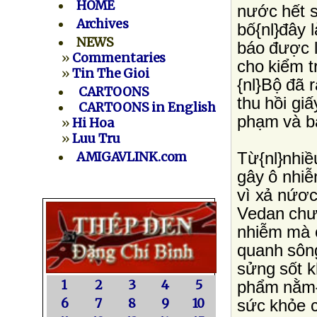
HOME
nước hết s
Archives
bố{nl}đây 
NEWS
báo được 
»
Commentaries
cho kiểm t
»
Tin The Gioi
{nl}Bộ đã 
CARTOONS
thu hồi gi
CARTOONS in English
phạm và b
»
Hi Hoa
»
Luu Tru
Từ{nl}nhiề
AMIGAVLINK.com
gây ô nhiễ
vì xả nứơc
Vedan chưa
nhiễm mà c
quanh sông
sửng sốt k
1
2
3
4
5
phẩm nằm{n
6
7
8
9
10
sức khỏe 