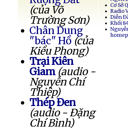
Cơ Sở 
(của Võ
Radio 
Trường Sơn)
Diễn Đ
Khối 8
Chân Dung
Nguyễ
homep
"bác" Hồ
(của
Kiều Phong)
Trại Kiên
Giam
(audio -
Nguyễn Chí
Thiệp)
Thép Đen
(audio - Đặng
Chí Bình)