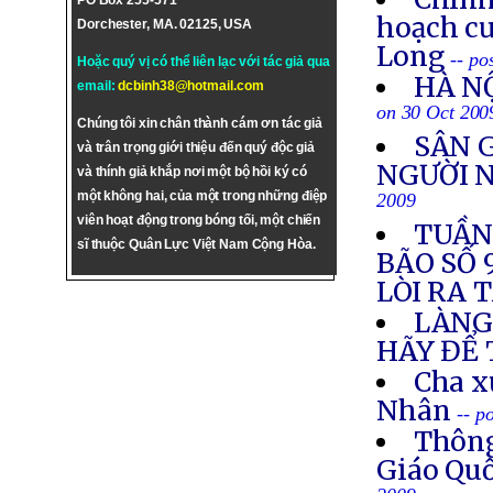
PO Box 255-571
hoạch c
Dorchester, MA. 02125, USA
Long
-- po
Hoặc quý vị có thể liên lạc với tác giả qua
HÀ N
email:
dcbinh38@hotmail.com
on 30 Oct 200
Chúng tôi xin chân thành cám ơn tác giả
SÂN 
và trân trọng giới thiệu đến quý độc giả
NGƯỜI 
và thính giả khắp nơi một bộ hồi ký có
một không hai, của một trong những điệp
2009
viên hoạt động trong bóng tối, một chiến
TUẦN 
sĩ thuộc Quân Lực Việt Nam Cộng Hòa.
BÃO SỐ 
LÒI RA 
LÀNG 
HÃY ĐỂ 
Cha x
Nhân
-- p
Thông
Giáo Quố