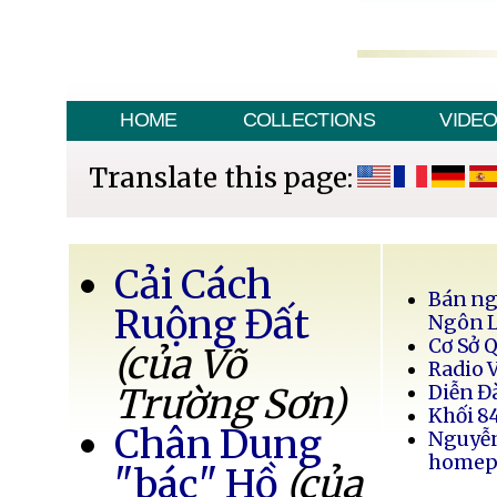
HOME
COLLECTIONS
VIDE
Translate this page:
Cải Cách
Bán ng
Ruộng Đất
Ngôn 
Cơ Sở 
(của Võ
Radio 
Trường Sơn)
Diễn Đ
Khối 8
Chân Dung
Nguyễ
homep
"bác" Hồ
(của