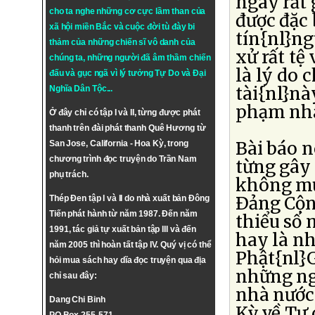
ngày rất
cho ta nghe những cơ cực lầm than của
được đặc 
xã hội miền Bắc và cuộc đời tù đày bi
tín{nl}ng
thảm của những chiến sĩ vô danh của
xử rất tệ
chúng ta, những người đã âm thầm chiến
là lý do 
đấu và gục ngã vì lý tưởng
Tự Do
và
Đại
tài{nl}nà
Nghĩa Dân Tộc
...
phạm nhâ
Ở đây chỉ có tập I và II, từng được phát
thanh trên đài phát thanh Quê Hương từ
Bài báo n
San Jose, California - Hoa Kỳ, trong
chương trình đọc truyện do Trần Nam
từng gây
phụ trách.
không mu
Ðảng Cộn
Thép Đen tập I và II do nhà xuất bản Đông
Tiến phát hành từ năm 1987. Đến năm
thiểu số
1991, tác giả tự xuất bản tập III và đến
hay là nh
năm 2005 thì hoàn tất tập IV. Quý vị có thể
Phật{nl}
hỏi mua sách hay dĩa đọc truyện qua địa
những ng
chỉ sau đây:
nhà nước
Dang Chi Binh
Kỳ về Tự 