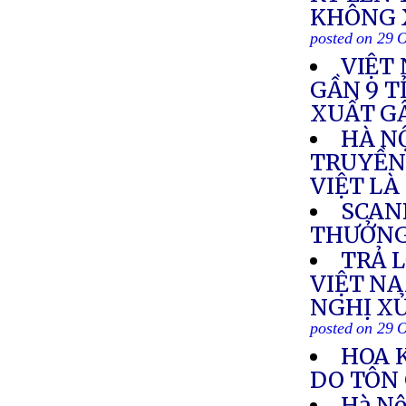
KHÔNG 
posted on 29 
VIỆT
GẦN 9 T
XUẤT GÂ
HÀ N
TRUYỀN
VIỆT LÀ
SCAN
THƯỞN
TRẢ L
VIỆT NA
NGHỊ X
posted on 29 
HOA 
DO TÔN 
Hà Nộ