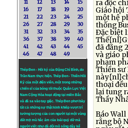
ra độc c
11
12
13
14
15
Giáo hội
16
17
18
19
20
một hệ p
21
22
23
24
25
thống Bus
26
27
28
29
30
Ðặc biệt 
31
32
33
34
35
Thế{nl}G
36
37
38
39
40
đã đăng 2
41
42
43
44
45
và giáo p
46
47
48
49
phạm pháp
Thiền sư
Thép Đen - Hồi ký của Đặng Chí Bình
, do
này{nl}ch
Trần Nam thực hiện.
Thép Đen
- Thiên Hồi
thoại đều
Ký của một điện viên, một trong những
chiến sĩ của bóng tối thuộc Quân Lực Việt
lại tung 
Nam Cộng Hòa hoạt động tại miền Bắc
Thầy Nhấ
và đã sa vào tay giặc. Thép Đen phơi bày
tất cả những sự thật kinh khiếp vượt trí
Báo Wall 
tưởng tượng của con người tại một vùng
rằng bộ 
đất mịt mù hắc ám của loài quỷ dữ mà
người viết như đã đội mồ sống dậy kể