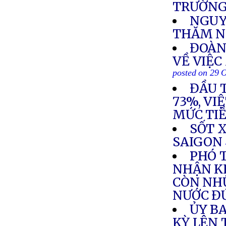
TRƯỜNG
NGUY
THĂM N
ĐOÀN
VỀ VIỆC
posted on 29 
ĐẦU 
73%, VI
MỨC TI
SỐT 
SAIGON
PHÓ 
NHẬN KH
CÒN NH
NƯỚC ĐỨ
ỦY B
KỲ LÊN 