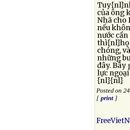
Tuy{nl}n
của ông 
Nhã cho B
nếu khôn
nước cần
thì{nl}họ
chóng, v
những bư
đây. Bây 
lực ngoại
{nl}{nl}
Posted on 24
[
print
]
FreeViet