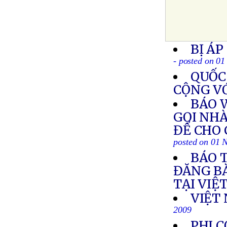
BỊ ÁP
- posted on 0
QUỐC 
CỘNG V
BÁO 
GỌI NH
ĐỂ CHO 
posted on 01 
BÁO T
ĐĂNG BÀ
TẠI VIỆ
VIỆT 
2009
PHI 