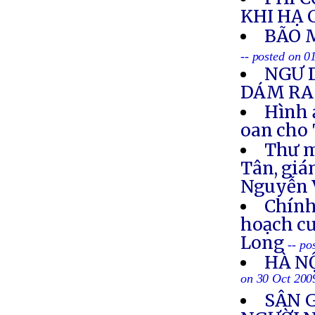
KHI HẠ
BÃO 
-- posted on 
NGƯ 
DÁM RA
Hình 
oan cho 
Thư 
Tân, gi
Nguyễn 
Chính
hoạch c
Long
-- po
HÀ N
on 30 Oct 200
SÂN 