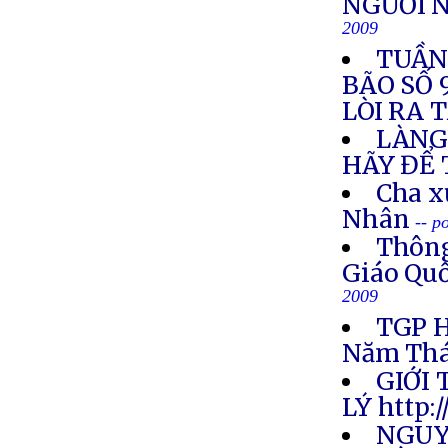
NGƯỜI 
2009
TUẦN 
BÃO SỐ 
LÒI RA 
LÀNG 
HÃY ĐỂ 
Cha x
Nhân
-- p
Thông
Giáo Quố
2009
TGP H
Năm Thá
GIỚI
LÝ http:
NGUY