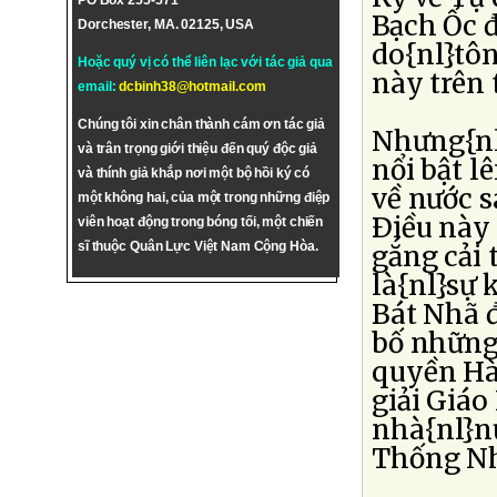
PO Box 255-571
Bạch Ốc 
Dorchester, MA. 02125, USA
do{nl}tô
Hoặc quý vị có thể liên lạc với tác giả qua
này trên 
email:
dcbinh38@hotmail.com
Chúng tôi xin chân thành cám ơn tác giả
Nhưng{nl
và trân trọng giới thiệu đến quý độc giả
nổi bật l
và thính giả khắp nơi một bộ hồi ký có
về nước s
một không hai, của một trong những điệp
Ðiều này 
viên hoạt động trong bóng tối, một chiến
sĩ thuộc Quân Lực Việt Nam Cộng Hòa.
gắng cải 
là{nl}sự 
Bát Nhã đ
bố những
quyền Hà
giải Giáo
nhà{nl}n
Thống Nh