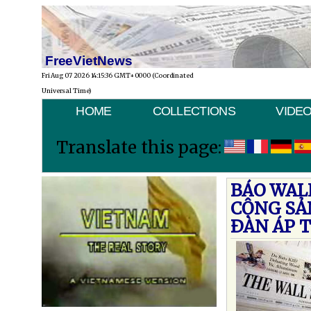
FreeVietNews
Fri Aug 07 2026 14:15:36 GMT+0000 (Coordinated
Universal Time)
HOME
COLLECTIONS
VIDE
Translate this page:
BÁO WAL
CỘNG SẢ
ÐÀN ÁP 