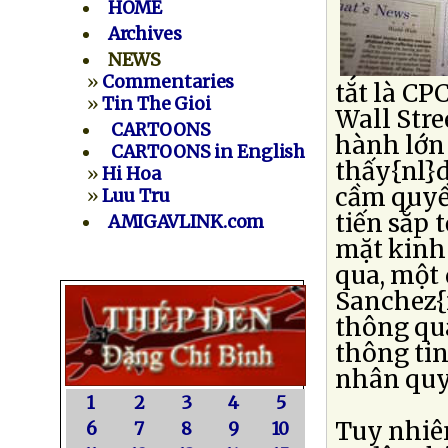
HOME
Archives
NEWS
»
Commentaries
tắt là CP
»
Tin The Gioi
Wall Stre
CARTOONS
hành lớn 
CARTOONS in English
thấy{nl}d
»
Hi Hoa
cầm quyền
»
Luu Tru
tiến sắp 
AMIGAVLINK.com
mặt kinh
qua, một 
Sanchez{n
thông qua
thông tin
nhân quy
1
2
3
4
5
Tuy nhiê
6
7
8
9
10