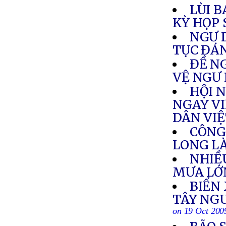
LÙI B
KỲ HỌP 
NGƯ 
TỤC ĐÁ
ĐỀ N
VỆ NGƯ
HỘI 
NGAY VI
DÂN VI
CÔNG
LONG L
NHIỀ
MƯA LỚ
BIỂN
TÂY NGU
on 19 Oct 200