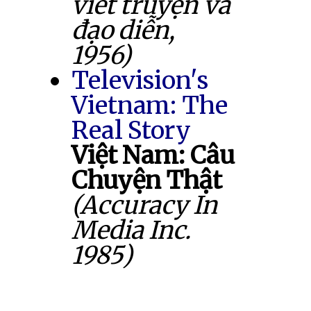
viết truyện và
đạo diễn,
1956)
Television's
Vietnam: The
Real Story
Việt Nam: Câu
Chuyện Thật
(Accuracy In
Media Inc.
1985)