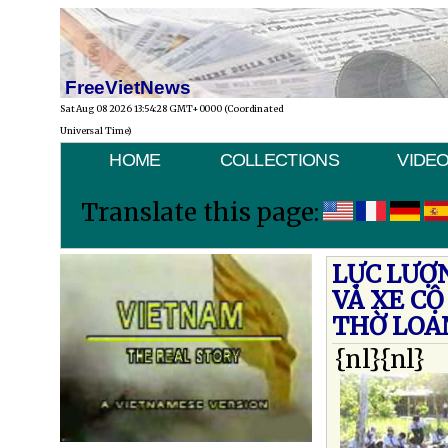
FreeVietNews
Sat Aug 08 2026 13:54:28 GMT+0000 (Coordinated
Universal Time)
HOME
COLLECTIONS
VIDE
Translate this page:
LỰC LƯỢ
VÀ XE C
THỜ LOA
{nl}{nl}