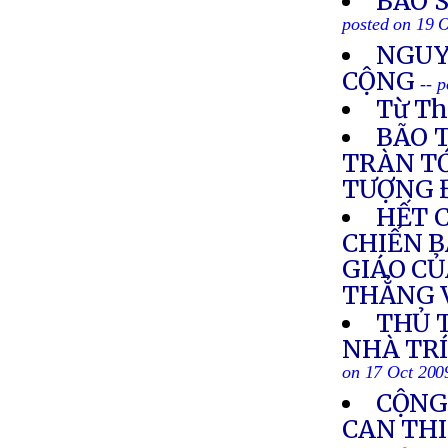
BÃO 
posted on 19 
NGUY
CỘNG
-- 
Từ Th
BÃO 
TRÀN TỚ
TƯỢNG 
HẾT 
CHIẾN B
GIÁO CỦ
THẲNG 
THỦ 
NHÀ TRÍ
on 17 Oct 200
CỘNG
CAN THI