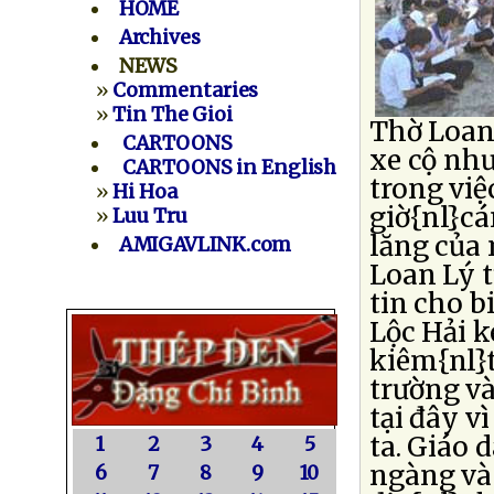
HOME
Archives
NEWS
»
Commentaries
»
Tin The Gioi
Thờ Loan 
CARTOONS
xe cộ như
CARTOONS in English
trong việ
»
Hi Hoa
giờ{nl}cá
»
Luu Tru
lăng của
AMIGAVLINK.com
Loan Lý t
tin cho b
Lộc Hải k
kiêm{nl}t
trường và
tại đây v
ta. Giáo 
1
2
3
4
5
ngàng và 
6
7
8
9
10