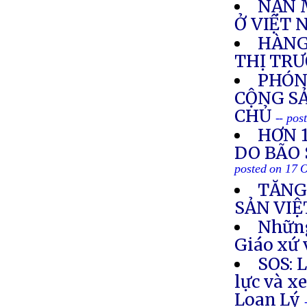
NẠN 
Ở VIỆT
HÀNG
THỊ TR
PHÓN
CỘNG SẢ
CHỦ
-- pos
HƠN 
DO BÃO 
posted on 17 
TĂNG
SẢN VIỆ
Những
Giáo xứ
SOS: 
lực và x
Loan Lý