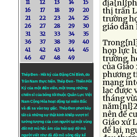
địa{nl}p
11
12
13
14
15
thị trấn
16
17
18
19
20
trường họ
21
22
23
24
25
giáo dân 
26
27
28
29
30
31
32
33
34
35
Trong{nl
36
37
38
39
40
họp lực l
41
42
43
44
45
trường, h
46
47
48
49
của Giáo 
phương ti
Thép Đen - Hồi ký của Đặng Chí Bình
, do
mạng inte
Trần Nam thực hiện.
Thép Đen
- Thiên Hồi
lạc được 
Ký của một điện viên, một trong những
chiến sĩ của bóng tối thuộc Quân Lực Việt
tháng vừa
Nam Cộng Hòa hoạt động tại miền Bắc
năm{nl}2
và đã sa vào tay giặc. Thép Đen phơi bày
nên để cư
tất cả những sự thật kinh khiếp vượt trí
Giáo xứ L
tưởng tượng của con người tại một vùng
để lại, n
đất mịt mù hắc ám của loài quỷ dữ mà
người viết như đã đội mồ sống dậy kể