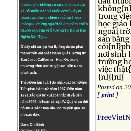
đau thươn
cho ta nghe những cơ cực lầm than của
không{nl
xã hội miền Bắc và cuộc đời tù đày bi
trong việ
thảm của những chiến sĩ vô danh của
học giáo 
chúng ta, những người đã âm thầm chiến
ngoài tr
đấu và gục ngã vì lý tưởng
Tự Do
và
Đại
san bằng 
Nghĩa Dân Tộc
...
cối{nl}ph
Ở đây chỉ có tập I và II, từng được phát
nơi sinh h
thanh trên đài phát thanh Quê Hương từ
trường họ
San Jose, California - Hoa Kỳ, trong
chương trình đọc truyện do Trần Nam
việc thật
phụ trách.
{nl}{nl}
Thép Đen tập I và II do nhà xuất bản Đông
Posted on 20
Tiến phát hành từ năm 1987. Đến năm
[
print
]
1991, tác giả tự xuất bản tập III và đến
năm 2005 thì hoàn tất tập IV. Quý vị có thể
hỏi mua sách hay dĩa đọc truyện qua địa
chỉ sau đây:
FreeViet
Dang Chi Binh