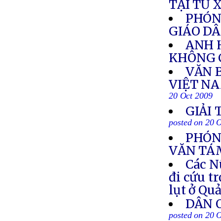
TẠI TỨ 
PHÓN
GIÁO DÂ
ANH 
KHÔNG 
VĂN 
VIỆT N
20 Oct 2009
GIẢI
posted on 20 
PHÓNG
VĂN TÁ
Các N
đi cứu t
lụt ở Qu
DÂN 
posted on 20 