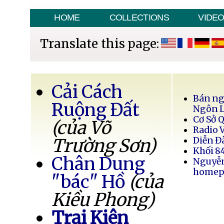
HOME
COLLECTIONS
VIDE
Translate this page:
Cải Cách
Bán ng
Ruộng Đất
Ngôn 
Cơ Sở 
(của Võ
Radio 
Trường Sơn)
Diễn Đ
Khối 8
Chân Dung
Nguyễ
homep
"bác" Hồ
(của
Kiều Phong)
Trại Kiên