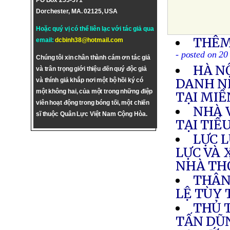
PO Box 255-571
Dorchester, MA. 02125, USA
Hoặc quý vị có thể liên lạc với tác giả qua
THÊM
email:
dcbinh38@hotmail.com
- posted on 20
Chúng tôi xin chân thành cám ơn tác giả
HÀ N
và trân trọng giới thiệu đến quý độc giả
DANH N
và thính giả khắp nơi một bộ hồi ký có
một không hai, của một trong những điệp
TẠI MI
viên hoạt động trong bóng tối, một chiến
NHÀ 
sĩ thuộc Quân Lực Việt Nam Cộng Hòa.
TẠI TIỂ
LỰC 
LỰC VÀ 
NHÀ TH
THÂN
LỆ TÙY 
THỦ 
TẤN DŨ