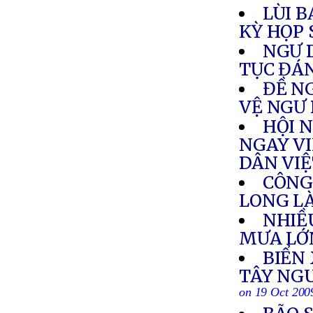
LÙI B
KỲ HỌP 
NGƯ 
TỤC ĐÁ
ĐỀ N
VỆ NGƯ
HỘI 
NGAY VI
DÂN VI
CÔNG
LONG L
NHIỀ
MƯA LỚ
BIỂN
TÂY NGU
on 19 Oct 200