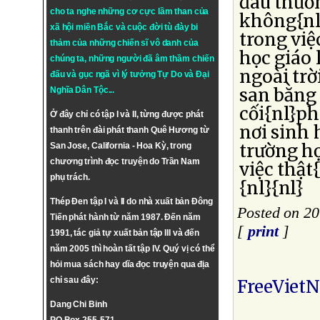
đau thươn
cho ta nghe những cơ cực lầm than của
không{nl
xã hội miền Bắc và cuộc đời tù đày bi
trong việ
thảm của những chiến sĩ vô danh của
học giáo 
chúng ta, những người đã âm thầm chiến
ngoài tr
đấu và gục ngã vì lý tưởng
Tự Do
và
Đại
san bằng 
Nghĩa Dân Tộc
...
cối{nl}ph
Ở đây chỉ có tập I và II, từng được phát
nơi sinh h
thanh trên đài phát thanh Quê Hương từ
trường họ
San Jose, California - Hoa Kỳ, trong
chương trình đọc truyện do Trần Nam
việc thật
phụ trách.
{nl}{nl}
Thép Đen tập I và II do nhà xuất bản Đông
Posted on 20
Tiến phát hành từ năm 1987. Đến năm
[
print
]
1991, tác giả tự xuất bản tập III và đến
năm 2005 thì hoàn tất tập IV. Quý vị có thể
hỏi mua sách hay dĩa đọc truyện qua địa
chỉ sau đây:
FreeViet
Dang Chi Binh