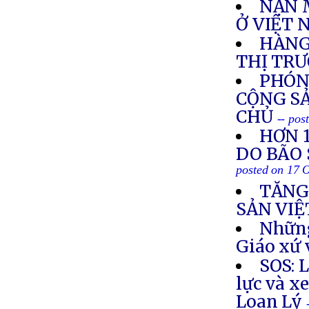
NẠN 
Ở VIỆT
HÀNG
THỊ TR
PHÓN
CỘNG SẢ
CHỦ
-- pos
HƠN 
DO BÃO 
posted on 17 
TĂNG
SẢN VIỆ
Những
Giáo xứ
SOS: 
lực và x
Loan Lý