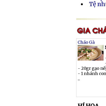
Tệ nh
Cháo Gà
- 20gr gạo n
- 1 nhánh co
...