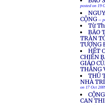
BÃO 
posted on 19 
NGUY
CỘNG
-- 
Từ Th
BÃO 
TRÀN TỚ
TƯỢNG 
HẾT 
CHIẾN B
GIÁO CỦ
THẲNG 
THỦ 
NHÀ TRÍ
on 17 Oct 200
CỘNG
CAN THI