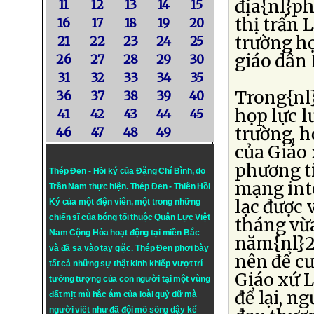
địa{nl}p
11
12
13
14
15
thị trấn
16
17
18
19
20
trường họ
21
22
23
24
25
giáo dân 
26
27
28
29
30
31
32
33
34
35
Trong{nl
36
37
38
39
40
họp lực l
41
42
43
44
45
trường, h
46
47
48
49
của Giáo 
phương ti
Thép Đen - Hồi ký của Đặng Chí Bình
, do
mạng inte
Trần Nam thực hiện.
Thép Đen
- Thiên Hồi
lạc được 
Ký của một điện viên, một trong những
chiến sĩ của bóng tối thuộc Quân Lực Việt
tháng vừa
Nam Cộng Hòa hoạt động tại miền Bắc
năm{nl}2
và đã sa vào tay giặc. Thép Đen phơi bày
nên để cư
tất cả những sự thật kinh khiếp vượt trí
Giáo xứ L
tưởng tượng của con người tại một vùng
để lại, n
đất mịt mù hắc ám của loài quỷ dữ mà
người viết như đã đội mồ sống dậy kể