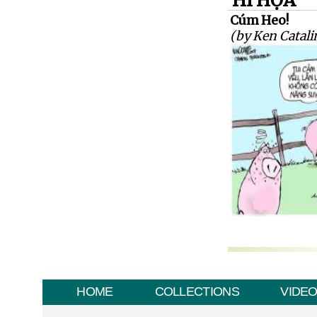
HÍ HỌA
Cúm Heo!
(by Ken Catali
HOME
COLLECTIONS
VIDE