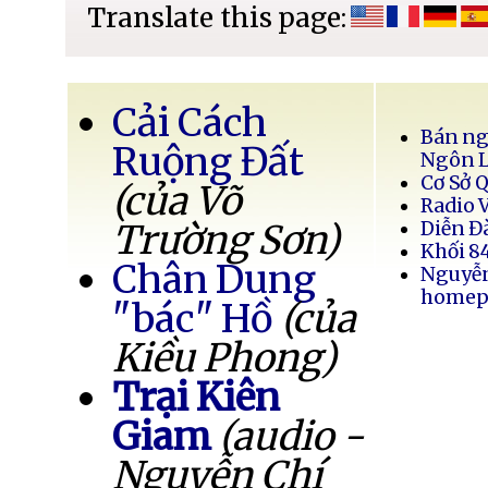
Translate this page:
Cải Cách
Bán ng
Ruộng Đất
Ngôn 
Cơ Sở 
(của Võ
Radio 
Trường Sơn)
Diễn Đ
Khối 8
Chân Dung
Nguyễ
homep
"bác" Hồ
(của
Kiều Phong)
Trại Kiên
Giam
(audio -
Nguyễn Chí