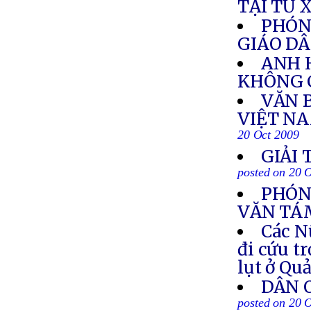
TẠI TỨ 
PHÓN
GIÁO DÂ
ANH 
KHÔNG 
VĂN 
VIỆT N
20 Oct 2009
GIẢI
posted on 20 
PHÓNG
VĂN TÁ
Các N
đi cứu t
lụt ở Qu
DÂN 
posted on 20 