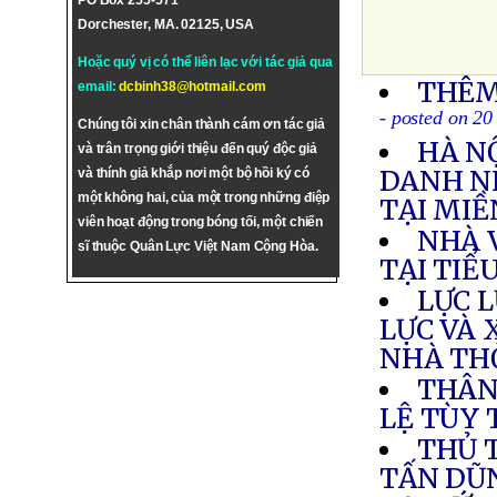
PO Box 255-571
Dorchester, MA. 02125, USA
Hoặc quý vị có thể liên lạc với tác giả qua
THÊM
email:
dcbinh38@hotmail.com
- posted on 20
Chúng tôi xin chân thành cám ơn tác giả
HÀ N
và trân trọng giới thiệu đến quý độc giả
DANH N
và thính giả khắp nơi một bộ hồi ký có
một không hai, của một trong những điệp
TẠI MI
viên hoạt động trong bóng tối, một chiến
NHÀ 
sĩ thuộc Quân Lực Việt Nam Cộng Hòa.
TẠI TIỂ
LỰC 
LỰC VÀ 
NHÀ TH
THÂN
LỆ TÙY 
THỦ 
TẤN DŨ