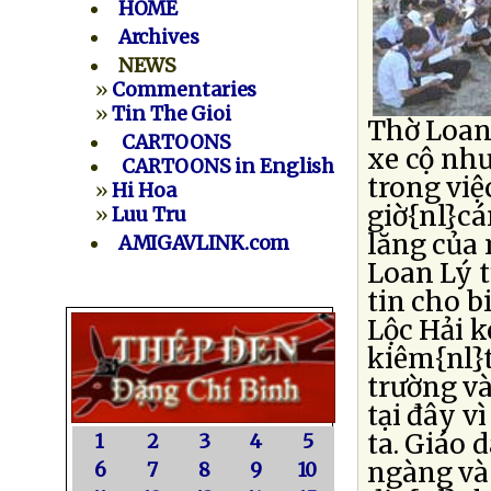
HOME
Archives
NEWS
»
Commentaries
»
Tin The Gioi
Thờ Loan 
CARTOONS
xe cộ như
CARTOONS in English
trong việ
»
Hi Hoa
giờ{nl}cá
»
Luu Tru
lăng của
AMIGAVLINK.com
Loan Lý t
tin cho b
Lộc Hải k
kiêm{nl}t
trường và
tại đây v
ta. Giáo 
1
2
3
4
5
ngàng và 
6
7
8
9
10