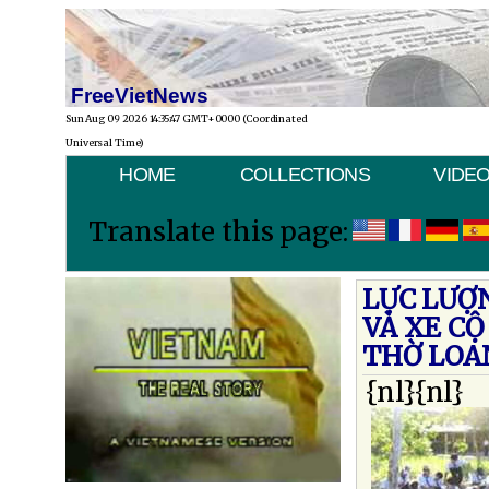
FreeVietNews
Sun Aug 09 2026 14:35:47 GMT+0000 (Coordinated
Universal Time)
HOME
COLLECTIONS
VIDE
Translate this page:
LỰC LƯỢ
VÀ XE C
THỜ LOA
{nl}{nl}