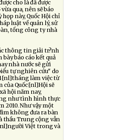
được cho là đã được
 vừa qua, nên sẽ báo
ỳ họp này, Quốc Hội chỉ
áp luật về quản lý, sử
oàn, tổng công ty nhà
c thông tin giải tr?nh
 bày báo cáo kết quả
hay nhà nước sẽ gửi
biểu tự nghiên cứu" do
1{nl}tháng làm việc từ
m của Quốc{nl}Hội sẽ
 xã hội năm nay,
ng như tình hình thực
m 2010. Như vậy một
 dìm không đưa ra bàn
hà thầu Trung cộng vẫn
{nl}người Việt trong và