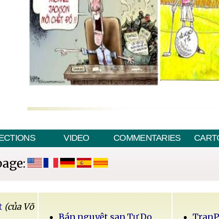
ECTIONS
VIDEO
COMMENTARIES
CART
page:
t
(của Võ
Bán nguyệt san Tự Do
Tran