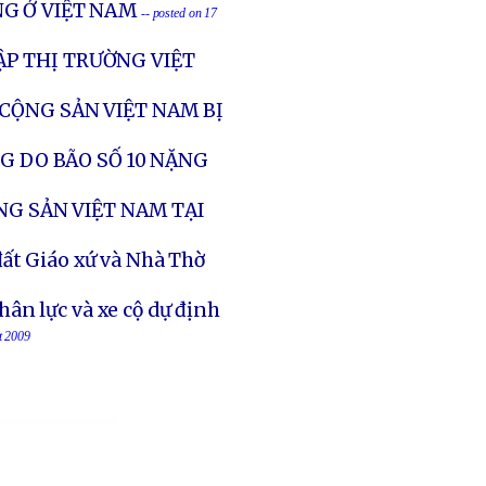
G Ở VIỆT NAM
-- posted on 17
P THỊ TRƯỜNG VIỆT
 CỘNG SẢN VIỆT NAM BỊ
G DO BÃO SỐ 10 NẶNG
NG SẢN VIỆT NAM TẠI
đất Giáo xứ và Nhà Thờ
ân lực và xe cộ dự định
t 2009