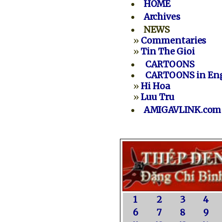
HOME
Archives
NEWS
»
Commentaries
»
Tin The Gioi
CARTOONS
CARTOONS in Eng
»
Hi Hoa
»
Luu Tru
AMIGAVLINK.com
1
2
3
4
6
7
8
9