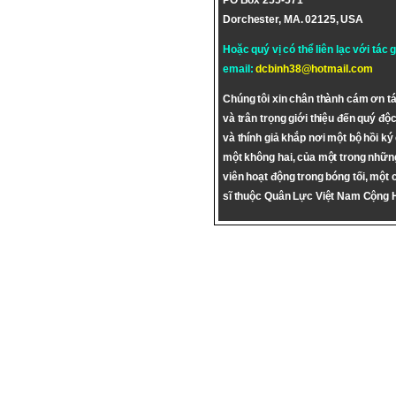
PO Box 255-571
Dorchester, MA. 02125, USA
Hoặc quý vị có thể liên lạc với tác 
email:
dcbinh38@hotmail.com
Chúng tôi xin chân thành cám ơn tá
và trân trọng giới thiệu đến quý độc
và thính giả khắp nơi một bộ hồi ký
một không hai, của một trong nhữn
viên hoạt động trong bóng tối, một 
sĩ thuộc Quân Lực Việt Nam Cộng 