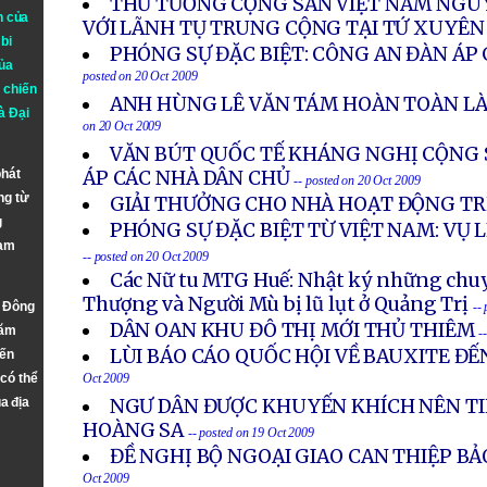
THỦ TƯỚNG CỘNG SẢN VIỆT NAM NGU
n của
VỚI LÃNH TỤ TRUNG CỘNG TẠI TỨ XUYÊN
bi
PHÓNG SỰ ĐẶC BIỆT: CÔNG AN ĐÀN ÁP 
ủa
posted on 20 Oct 2009
 chiến
ANH HÙNG LÊ VĂN TÁM HOÀN TOÀN L
à
Đại
on 20 Oct 2009
VĂN BÚT QUỐC TẾ KHÁNG NGHỊ CỘNG 
phát
ÁP CÁC NHÀ DÂN CHỦ
-- posted on 20 Oct 2009
ng từ
GIẢI THƯỞNG CHO NHÀ HOẠT ĐỘNG TR
g
PHÓNG SỰ ĐẶC BIỆT TỪ VIỆT NAM: VỤ 
Nam
-- posted on 20 Oct 2009
Các Nữ tu MTG Huế: Nhật ký những chuy
Thượng và Người Mù bị lũ lụt ở Quảng Trị
n Đông
--
DÂN OAN KHU ĐÔ THỊ MỚI THỦ THIÊM
năm
-
LÙI BÁO CÁO QUỐC HỘI VỀ BAUXITE ĐẾ
đến
 có thể
Oct 2009
a địa
NGƯ DÂN ĐƯỢC KHUYẾN KHÍCH NÊN TI
HOÀNG SA
-- posted on 19 Oct 2009
ĐỀ NGHỊ BỘ NGOẠI GIAO CAN THIỆP BẢ
Oct 2009