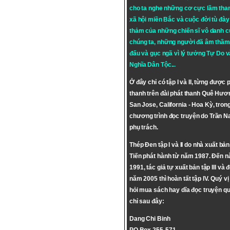
cho ta nghe những cơ cực lầm tha
xã hội miền Bắc và cuộc đời tù đày 
thảm của những chiến sĩ vô danh c
chúng ta, những người đã âm thầm
đấu và gục ngã vì lý tưởng
Tự Do
v
Nghĩa Dân Tộc
...
Ở đây chỉ có tập I và II, từng được 
thanh trên đài phát thanh Quê Hươ
San Jose, California - Hoa Kỳ, tron
chương trình đọc truyện do Trần 
phụ trách.
Thép Đen tập I và II do nhà xuất bả
Tiến phát hành từ năm 1987. Đến 
1991, tác giả tự xuất bản tập III và 
năm 2005 thì hoàn tất tập IV. Quý vị
hỏi mua sách hay dĩa đọc truyện qu
chỉ sau đây:
Dang Chi Binh