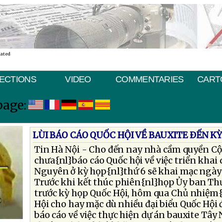
nated
ECTIONS
VIDEO
COMMENTARIES
CART
page:
LÙI BÁO CÁO QUỐC HỘI VỀ BAUXITE ÐẾN K
Tin Hà Nội - Cho đến nay nhà cầm quyền C
chưa{nl}báo cáo Quốc hội về việc triển khai
Nguyên ở kỳ họp{nl}thứ 6 sẽ khai mạc ngày 
Trước khi kết thúc phiên{nl}họp Ủy ban Th
trước kỳ họp Quốc Hội, hôm qua Chủ nhiệm
Hội cho hay mặc dù nhiều đại biểu Quốc Hội
báo cáo về việc thực hiện dự án bauxite Tây