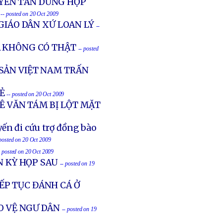
YỄN TẤN DŨNG HỌP
-- posted on 20 Oct 2009
GIÁO DÂN XỨ LOAN LÝ
--
À KHÔNG CÓ THẬT
-- posted
SẢN VIỆT NAM TRẤN
Ẻ
-- posted on 20 Oct 2009
LÊ VĂN TÁM BỊ LỘT MẶT
ến đi cứu trợ đồng bào
 posted on 20 Oct 2009
- posted on 20 Oct 2009
N KỲ HỌP SAU
-- posted on 19
ẾP TỤC ĐÁNH CÁ Ở
O VỆ NGƯ DÂN
-- posted on 19