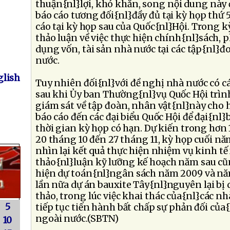
thuận{nl}lợi, khó khăn, song nội dung này 
báo cáo tương đối{nl}đầy đủ tại kỳ họp thứ 5
cáo tại kỳ họp sau của Quốc{nl}Hội. Trong k
thảo luận về việc thực hiện chính{nl}sách, ph
dụng vốn, tài sản nhà nước tại các tập{nl}đ
nước.
lish
Tuy nhiên đối{nl}với đề nghị nhà nước có cá
sau khi Ủy ban Thường{nl}vụ Quốc Hội trình
giám sát về tập đoàn, nhân vật{nl}này cho 
báo cáo đến các đại biểu Quốc Hội để đại{nl}
thời gian kỳ họp có hạn. Dự kiến trong hơn 
20 tháng 10 đến 27 tháng 11, kỳ họp cuối nă
nhìn lại kết quả thực hiện nhiệm vụ kinh tế
thảo{nl}luận kỹ lưỡng kế hoạch năm sau cũ
hiện dự toán{nl}ngân sách năm 2009 và nă
lần nữa dự án bauxite Tây{nl}nguyên lại bị
thảo, trong lúc việc khai thác của{nl}các n
5
tiếp tục tiến hành bất chấp sự phản đối của
ngoài nước.(SBTN)
10