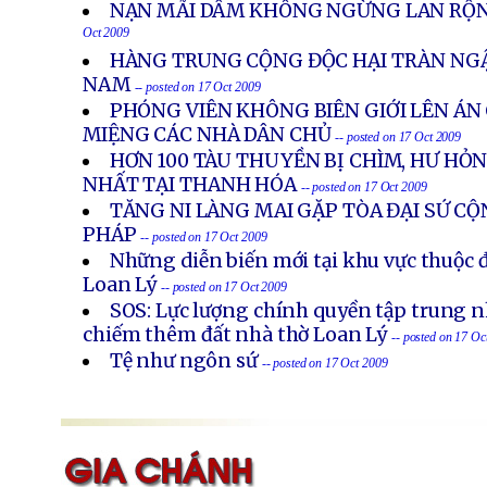
NẠN MÃI DÂM KHÔNG NGỪNG LAN RỘN
Oct 2009
HÀNG TRUNG CỘNG ĐỘC HẠI TRÀN NGẬ
NAM
-- posted on 17 Oct 2009
PHÓNG VIÊN KHÔNG BIÊN GIỚI LÊN ÁN
MIỆNG CÁC NHÀ DÂN CHỦ
-- posted on 17 Oct 2009
HƠN 100 TÀU THUYỀN BỊ CHÌM, HƯ HỎN
NHẤT TẠI THANH HÓA
-- posted on 17 Oct 2009
TĂNG NI LÀNG MAI GẶP TÒA ĐẠI SỨ CỘ
PHÁP
-- posted on 17 Oct 2009
Những diễn biến mới tại khu vực thuộc 
Loan Lý
-- posted on 17 Oct 2009
SOS: Lực lượng chính quyền tập trung nh
chiếm thêm đất nhà thờ Loan Lý
-- posted on 17 Oc
Tệ như ngôn sứ
-- posted on 17 Oct 2009