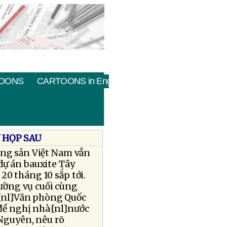
OONS
CARTOONS in English
Ỳ HỌP SAU
ộng sản Việt Nam vẫn
 dự án bauxite Tây
20 tháng 10 sắp tới.
ường vụ cuối cùng
{nl}Văn phòng Quốc
 đề nghị nhà{nl}nước
 Nguyên, nêu rõ