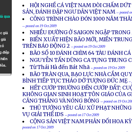
HỘI NGHỀ CÁ VIỆT NAM ĐÒI CHẤM DỨT 
SẢN, ĐÁNH ĐẬP NGƯ DÂN VIỆT NAM
-- posted 
giả qua
CÔNG TRÌNH CHÀO ĐÓN 1000 NĂM THĂ
-- posted on 19 Oct 2009
NHIỀU ĐƯỜNG Ở SAIGON NGẬP TRONG
c giả
BIỂN XUẤT HIỆN BÃO MỚI, MIỀN TRUN
 giả
TRÊN BÁO ĐỘNG 2
 có
-- posted on 19 Oct 2009
BÃO SỐ 10 ĐÁNH CHÌM 64 TÀU ĐÁNH CÁ
g điệp
chiến
NGUYỄN TẤN DŨNG CA TỤNG TRUNG 
Hòa.
Từ Thái Hà đến Bát Nhã
-- posted on 19 Oct 2009
BÃO TRÀN QUA, BẠO LỰC NHÀ CẦM QUY
BÌNH TIẾP TỤC THÁO DỠ TƯỢNG ĐỨC MẸ
--
HẾT CƯỚP TRƯỜNG ĐẾN CƯỚP ĐẤT: CUỘ
KHÔNG GIAN SINH HOẠT TÔN GIÁO CỦA G
CĂNG THẲNG VÀ NÓNG BỎNG
-- posted on 19 Oct 20
THỦ TƯỚNG YÊU CẦU XỬ PHẠT NHỮNG
VỤ GIẢI THỂ IDS
-- posted on 17 Oct 2009
CỘNG SẢN VIỆT NAM PHẢN ĐỐI HOA KỲ 
posted on 17 Oct 2009