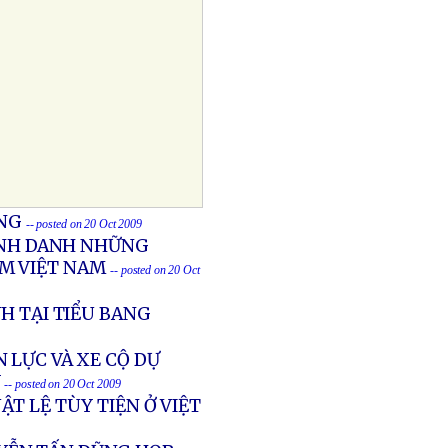
ONG
-- posted on 20 Oct 2009
VINH DANH NHỮNG
AM VIỆT NAM
-- posted on 20 Oct
H TẠI TIỂU BANG
 LỰC VÀ XE CỘ DỰ
Ý
-- posted on 20 Oct 2009
T LỆ TÙY TIỆN Ở VIỆT