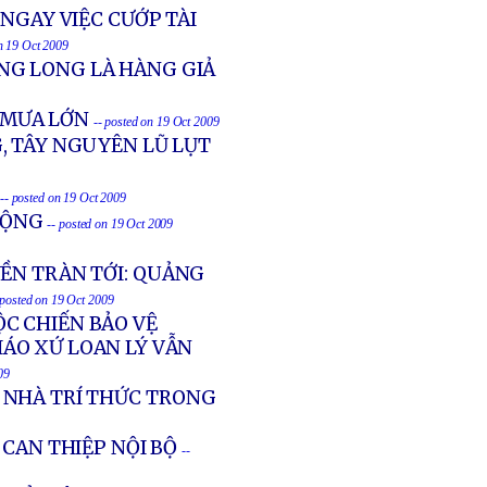
NGAY VIỆC CƯỚP TÀI
on 19 Oct 2009
NG LONG LÀ HÀNG GIẢ
 MƯA LỚN
-- posted on 19 Oct 2009
G, TÂY NGUYÊN LŨ LỤT
-- posted on 19 Oct 2009
CỘNG
-- posted on 19 Oct 2009
ỀN TRÀN TỚI: QUẢNG
 posted on 19 Oct 2009
C CHIẾN BẢO VỆ
IÁO XỨ LOAN LÝ VẪN
09
 NHÀ TRÍ THỨC TRONG
CAN THIỆP NỘI BỘ
--