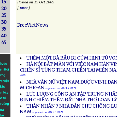
15
Posted on 19 Oct 2009
20
[
print
]
25
30
FreeVietNews
35
40
45
THÊM MỘT BÀ BẦU BỊ CÚM H1N1 TỬ V
HÀ NỘI BẤT MÃN VỚI VIỆC NAM HÀN 
nh
, do
CHIẾN SĨ TỪNG THAM CHIẾN TẠI MIỀN N
iên Hồi
hững
2009
ực Việt
NHÀ VĂN NỮ VIỆT NAM ĐƯỢC VINH DAN
 Bắc
MICHIGAN
-- posted on 20 Oct 2009
ơi bày
LỰC LƯỢNG CÔNG AN TẬP TRUNG NHÂN
t trí
ĐỊNH CHIẾM THÊM ĐẤT NHÀ THỜ LOAN L
t vùng
THÂN NHÂN 7 NHÀ DÂN CHỦ CHỐNG LUẬ
 mà
NAM
-- posted on 20 Oct 2009
 kể