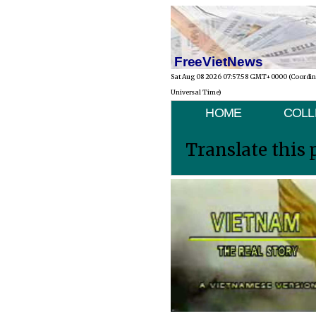
FreeVietNews
Sat Aug 08 2026 07:57:58 GMT+0000 (Coordi
Universal Time)
HOME
COLL
Translate this 