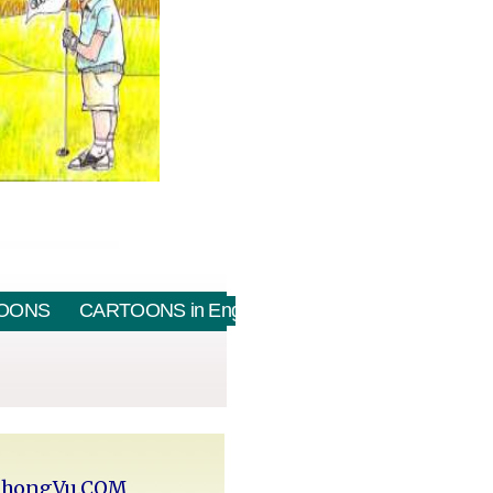
OONS
CARTOONS in English
PhongVu.COM