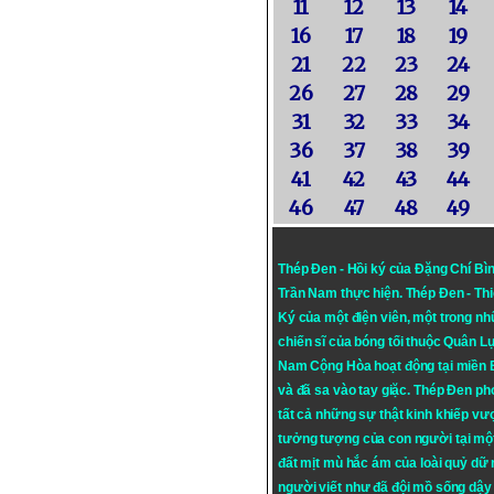
11
12
13
14
16
17
18
19
21
22
23
24
26
27
28
29
31
32
33
34
36
37
38
39
41
42
43
44
46
47
48
49
Thép Đen - Hồi ký của Đặng Chí Bì
Trần Nam thực hiện.
Thép Đen
- Th
Ký của một điện viên, một trong n
chiến sĩ của bóng tối thuộc Quân L
Nam Cộng Hòa hoạt động tại miền
và đã sa vào tay giặc. Thép Đen ph
tất cả những sự thật kinh khiếp vượ
tưởng tượng của con người tại mộ
đất mịt mù hắc ám của loài quỷ dữ
người viết như đã đội mồ sống dậy