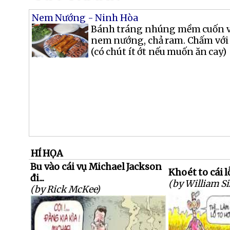
Nem Nướng - Ninh Hòa
Bánh tráng nhúng mềm cuốn với
nem nướng, chả ram. Chấm với
(có chút ít ớt nếu muốn ăn cay)
HÍ HỌA
Bu vào cái vụ Michael Jackson
Khoét to cái l
đi...
(by William S
(by Rick McKee)