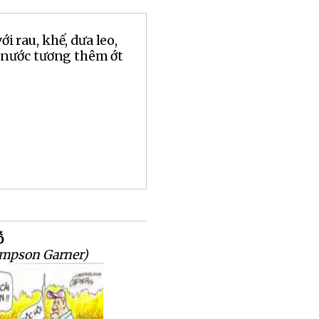
 rau, khế, dưa leo,
 nước tương thêm ớt
ỗ
impson Garner)