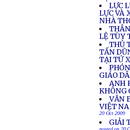
LỰC 
LỰC VÀ 
NHÀ TH
THÂN
LỆ TÙY 
THỦ 
TẤN DŨ
TẠI TỨ 
PHÓN
GIÁO DÂ
ANH 
KHÔNG 
VĂN 
VIỆT N
20 Oct 2009
GIẢI