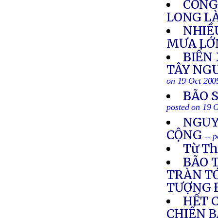
CÔNG
LONG L
NHIỀ
MƯA LỚ
BIỂN
TÂY NGU
on 19 Oct 200
BÃO 
posted on 19 
NGUY
CỘNG
-- 
Từ Th
BÃO 
TRÀN TỚ
TƯỢNG 
HẾT 
CHIẾN B