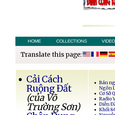
HOME
COLLECTIONS
VIDE
Translate this page:
Cải Cách
Bán ng
Ruộng Đất
Ngôn 
Cơ Sở 
(của Võ
Radio 
Trường Sơn)
Diễn Đ
Khối 8
Nguyễ