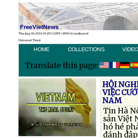
FreeVietNews
Thu Aug 06 2026 19:13:51 GMT+0000 (Coordinated
Universal Time)
HOME
COLLECTIONS
VIDE
Translate this page:
HỘI NGH
VIỆC CƯỚ
NAM
Tin Hà N
sản Việt
hó hé phả
đánh đập