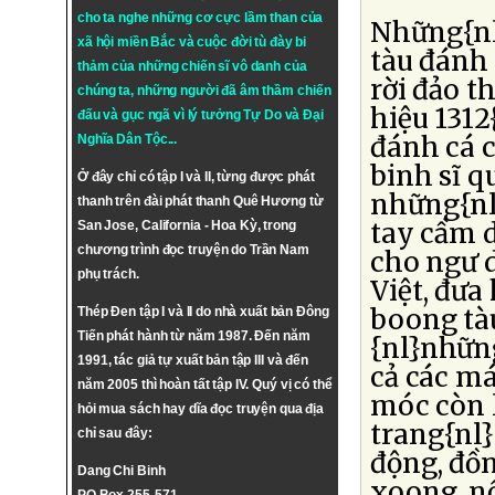
cho ta nghe những cơ cực lầm than của
Những{nl}
xã hội miền Bắc và cuộc đời tù đày bi
tàu đánh
thảm của những chiến sĩ vô danh của
rời đảo t
chúng ta, những người đã âm thầm chiến
hiệu 1312{
đấu và gục ngã vì lý tưởng
Tự Do
và
Đại
đánh cá c
Nghĩa Dân Tộc
...
binh sĩ q
Ở đây chỉ có tập I và II, từng được phát
những{nl
thanh trên đài phát thanh Quê Hương từ
tay cầm d
San Jose, California - Hoa Kỳ, trong
chương trình đọc truyện do Trần Nam
cho ngư d
phụ trách.
Việt, đưa
boong tà
Thép Đen tập I và II do nhà xuất bản Đông
Tiến phát hành từ năm 1987. Đến năm
{nl}những
1991, tác giả tự xuất bản tập III và đến
cả các má
năm 2005 thì hoàn tất tập IV. Quý vị có thể
móc còn l
hỏi mua sách hay dĩa đọc truyện qua địa
trang{nl}
chỉ sau đây:
động, đồn
Dang Chi Binh
xoong, nồ