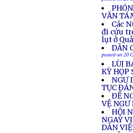
posted on 20 
PHÓNG
VĂN TÁ
Các N
đi cứu t
lụt ở Qu
DÂN 
posted on 20 
LÙI B
KỲ HỌP 
NGƯ 
TỤC ĐÁ
ĐỀ N
VỆ NGƯ
HỘI 
NGAY VI
DÂN VI