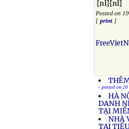
{nl}{nl}
Posted on 19
[
print
]
FreeViet
THÊM
- posted on 20
HÀ N
DANH N
TẠI MI
NHÀ 
TẠI TIỂ