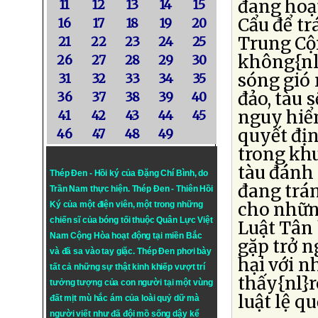
đang hoạt
11
12
13
14
15
Cẩu để tr
16
17
18
19
20
Trung Cộ
21
22
23
24
25
không{nl}
26
27
28
29
30
sóng gió
31
32
33
34
35
đảo, tàu 
36
37
38
39
40
nguy hiể
41
42
43
44
45
quyết địn
46
47
48
49
trong khu
tàu đánh
Thép Đen - Hồi ký của Đặng Chí Bình
, do
đang trán
Trần Nam thực hiện.
Thép Đen
- Thiên Hồi
cho nhữn
Ký của một điện viên, một trong những
chiến sĩ của bóng tối thuộc Quân Lực Việt
Luật Tân
Nam Cộng Hòa hoạt động tại miền Bắc
gặp trở n
và đã sa vào tay giặc. Thép Đen phơi bày
hại với 
tất cả những sự thật kinh khiếp vượt trí
thấy{nl}r
tưởng tượng của con người tại một vùng
luật lệ qu
đất mịt mù hắc ám của loài quỷ dữ mà
người viết như đã đội mồ sống dậy kể