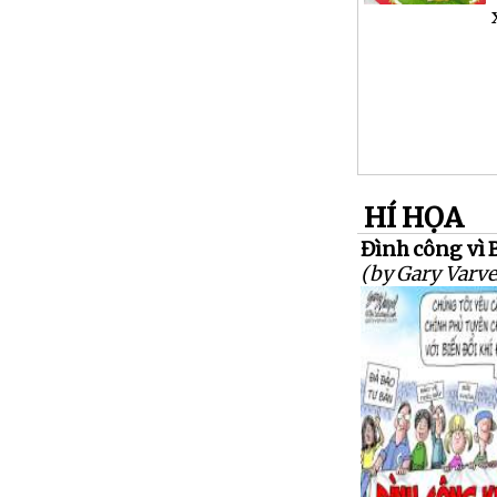
HÍ HỌA
Đình công vì 
(by Gary Varve