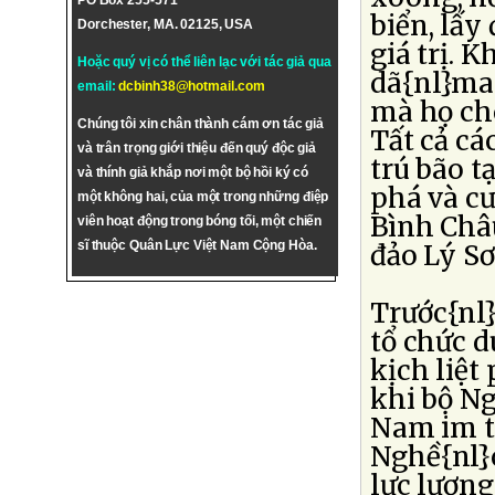
PO Box 255-571
biển, lấy
Dorchester, MA. 02125, USA
giá trị. 
Hoặc quý vị có thể liên lạc với tác giả qua
dã{nl}ma
email:
dcbinh38@hotmail.com
mà họ ch
Chúng tôi xin chân thành cám ơn tác giả
Tất cả cá
và trân trọng giới thiệu đến quý độc giả
trú bão t
và thính giả khắp nơi một bộ hồi ký có
phá và cư
một không hai, của một trong những điệp
Bình Châ
viên hoạt động trong bóng tối, một chiến
sĩ thuộc Quân Lực Việt Nam Cộng Hòa.
đảo Lý Sơ
Trước{nl}
tổ chức d
kịch liệt
khi bộ Ng
Nam im t
Nghề{nl}c
lực lượn