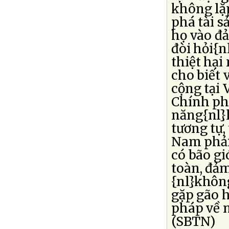
không lặp
phá tài s
họ vào đả
đòi hỏi{
thiệt hại
cho biết 
cộng tại 
Chính phủ
năng{nl}l
tương tự,
Nam phải
có bão gi
toàn, đảm
{nl}khôn
gặp gão h
pháp về n
(SBTN)