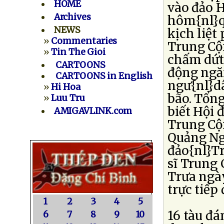
HOME
vào đảo H
Archives
hôm{nl}q
NEWS
kịch liệt
»
Commentaries
Trung Cộ
»
Tin The Gioi
chấm dứt
CARTOONS
động ngăn
CARTOONS in English
ngư{nl}d
»
Hi Hoa
bão. Tổn
»
Luu Tru
biết Hội 
AMIGAVLINK.com
Trung Cộn
Quảng Ngã
đảo{nl}Tr
sĩ Trung 
Trưa ngày
trực tiếp
1
2
3
4
5
16 tàu đ
6
7
8
9
10