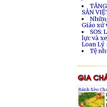
TĂNG
SẢN VIỆ
Những
Giáo xứ
SOS: 
lực và x
Loan Lý
Tệ nh
Bánh Xèo Ch