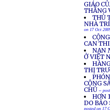
GIÁO CỦ
THẲNG 
THỦ 
NHÀ TRÍ
on 17 Oct 200
CỘNG
CAN THI
NẠN 
Ở VIỆT
HÀNG
THỊ TR
PHÓN
CỘNG SẢ
CHỦ
-- pos
HƠN 
DO BÃO 
posted on 17 