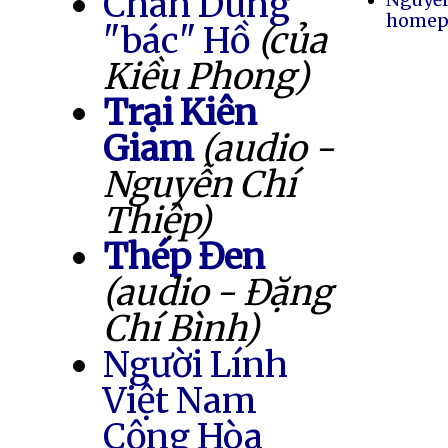
Chân Dung
homep
"bác" Hồ
(của
Kiều Phong)
Trại Kiên
Giam
(audio -
Nguyễn Chí
Thiệp)
Thép Đen
(audio - Đặng
Chí Bình)
Người Lính
Việt Nam
Cộng Hòa