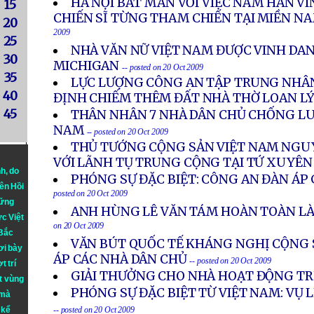
HÀ NỘI BẤT MÃN VỚI VIỆC NAM HÀN 
15
CHIẾN SĨ TỪNG THAM CHIẾN TẠI MIỀN N
20
2009
25
NHÀ VĂN NỮ VIỆT NAM ĐƯỢC VINH DAN
30
MICHIGAN
-- posted on 20 Oct 2009
35
LỰC LƯỢNG CÔNG AN TẬP TRUNG NHÂN
40
ĐỊNH CHIẾM THÊM ĐẤT NHÀ THỜ LOAN L
45
THÂN NHÂN 7 NHÀ DÂN CHỦ CHỐNG LUẬ
NAM
-- posted on 20 Oct 2009
THỦ TƯỚNG CỘNG SẢN VIỆT NAM NGU
VỚI LÃNH TỤ TRUNG CỘNG TẠI TỨ XUYÊN
nh
, do
PHÓNG SỰ ĐẶC BIỆT: CÔNG AN ĐÀN ÁP 
iên Hồi
posted on 20 Oct 2009
hững
ANH HÙNG LÊ VĂN TÁM HOÀN TOÀN L
ực Việt
on 20 Oct 2009
 Bắc
VĂN BÚT QUỐC TẾ KHÁNG NGHỊ CỘNG 
ơi bày
ÁP CÁC NHÀ DÂN CHỦ
-- posted on 20 Oct 2009
t trí
GIẢI THƯỞNG CHO NHÀ HOẠT ĐỘNG TR
t vùng
PHÓNG SỰ ĐẶC BIỆT TỪ VIỆT NAM: VỤ 
 mà
 kể
-- posted on 20 Oct 2009