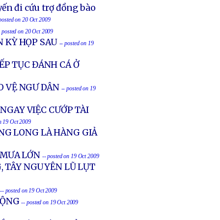
ến đi cứu trợ đồng bào
 posted on 20 Oct 2009
- posted on 20 Oct 2009
N KỲ HỌP SAU
-- posted on 19
ẾP TỤC ĐÁNH CÁ Ở
O VỆ NGƯ DÂN
-- posted on 19
NGAY VIỆC CƯỚP TÀI
on 19 Oct 2009
NG LONG LÀ HÀNG GIẢ
 MƯA LỚN
-- posted on 19 Oct 2009
G, TÂY NGUYÊN LŨ LỤT
-- posted on 19 Oct 2009
CỘNG
-- posted on 19 Oct 2009