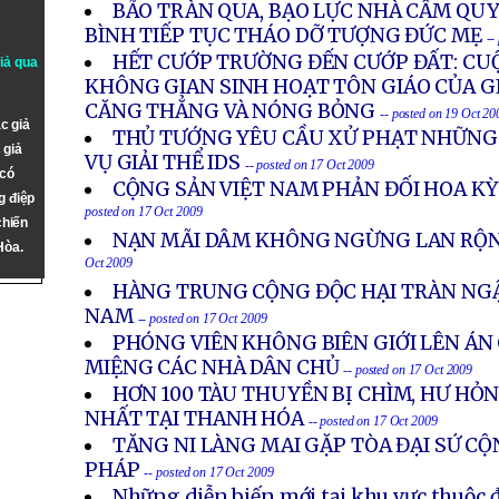
BÃO TRÀN QUA, BẠO LỰC NHÀ CẦM QUY
BÌNH TIẾP TỤC THÁO DỠ TƯỢNG ĐỨC MẸ
--
HẾT CƯỚP TRƯỜNG ĐẾN CƯỚP ĐẤT: CUỘ
giả qua
KHÔNG GIAN SINH HOẠT TÔN GIÁO CỦA G
CĂNG THẲNG VÀ NÓNG BỎNG
-- posted on 19 Oct 20
c giả
THỦ TƯỚNG YÊU CẦU XỬ PHẠT NHỮNG
 giả
VỤ GIẢI THỂ IDS
-- posted on 17 Oct 2009
 có
CỘNG SẢN VIỆT NAM PHẢN ĐỐI HOA KỲ 
g điệp
posted on 17 Oct 2009
chiến
NẠN MÃI DÂM KHÔNG NGỪNG LAN RỘN
Hòa.
Oct 2009
HÀNG TRUNG CỘNG ĐỘC HẠI TRÀN NGẬ
NAM
-- posted on 17 Oct 2009
PHÓNG VIÊN KHÔNG BIÊN GIỚI LÊN ÁN
MIỆNG CÁC NHÀ DÂN CHỦ
-- posted on 17 Oct 2009
HƠN 100 TÀU THUYỀN BỊ CHÌM, HƯ HỎN
NHẤT TẠI THANH HÓA
-- posted on 17 Oct 2009
TĂNG NI LÀNG MAI GẶP TÒA ĐẠI SỨ CỘ
PHÁP
-- posted on 17 Oct 2009
Những diễn biến mới tại khu vực thuộc 