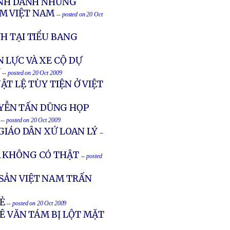
VINH DANH NHỮNG
AM VIỆT NAM
-- posted on 20 Oct
H TẠI TIỂU BANG
 LỰC VÀ XE CỘ DỰ
Ý
-- posted on 20 Oct 2009
T LỆ TÙY TIỆN Ở VIỆT
YỄN TẤN DŨNG HỌP
-- posted on 20 Oct 2009
GIÁO DÂN XỨ LOAN LÝ
--
À KHÔNG CÓ THẬT
-- posted
SẢN VIỆT NAM TRẤN
Ẻ
-- posted on 20 Oct 2009
LÊ VĂN TÁM BỊ LỘT MẶT