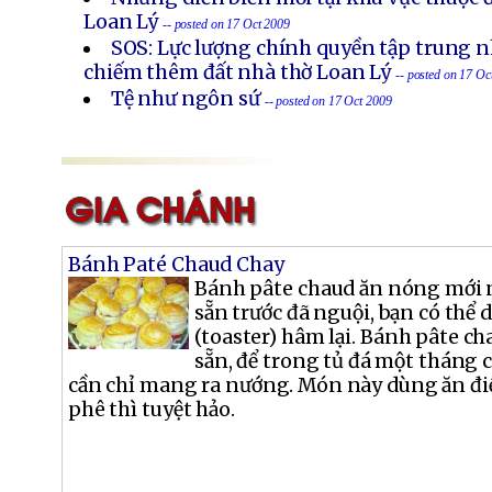
Loan Lý
-- posted on 17 Oct 2009
SOS: Lực lượng chính quyền tập trung nh
chiếm thêm đất nhà thờ Loan Lý
-- posted on 17 Oc
Tệ như ngôn sứ
-- posted on 17 Oct 2009
Bánh Paté Chaud Chay
Bánh pâte chaud ăn nóng mới 
sẵn trước đã nguội, bạn có thể
(toaster) hâm lại. Bánh pâte ch
sẵn, để trong tủ đá một tháng 
cần chỉ mang ra nướng. Món này dùng ăn đi
phê thì tuyệt hảo.