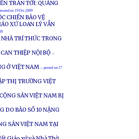
ỀN TRÀN TỚI: QUẢNG
 posted on 19 Oct 2009
C CHIẾN BẢO VỆ
IÁO XỨ LOAN LÝ VẪN
09
 NHÀ TRÍ THỨC TRONG
CAN THIỆP NỘI BỘ
--
G Ở VIỆT NAM
-- posted on 17
P THỊ TRƯỜNG VIỆT
 CỘNG SẢN VIỆT NAM BỊ
G DO BÃO SỐ 10 NẶNG
NG SẢN VIỆT NAM TẠI
đất Giáo xứ và Nhà Thờ