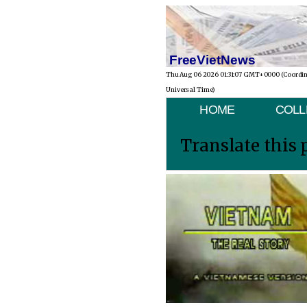
FreeVietNews
Thu Aug 06 2026 01:31:07 GMT+0000 (Coordi
Universal Time)
HOME
COLL
Translate this 