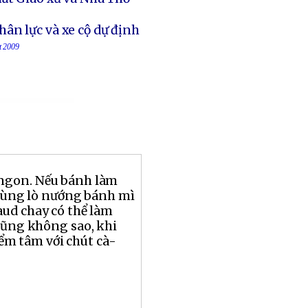
ân lực và xe cộ dự định
t 2009
ngon. Nếu bánh làm
 dùng lò nướng bánh mì
aud chay có thể làm
cũng không sao, khi
ểm tâm với chút cà-