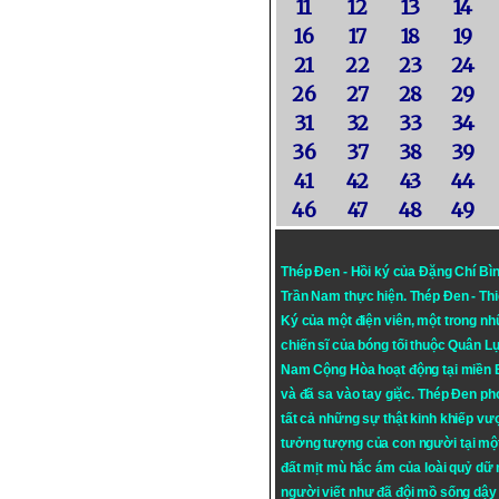
11
12
13
14
16
17
18
19
21
22
23
24
26
27
28
29
31
32
33
34
36
37
38
39
41
42
43
44
46
47
48
49
Thép Đen - Hồi ký của Đặng Chí Bì
Trần Nam thực hiện.
Thép Đen
- Th
Ký của một điện viên, một trong n
chiến sĩ của bóng tối thuộc Quân L
Nam Cộng Hòa hoạt động tại miền
và đã sa vào tay giặc. Thép Đen ph
tất cả những sự thật kinh khiếp vượ
tưởng tượng của con người tại mộ
đất mịt mù hắc ám của loài quỷ dữ
người viết như đã đội mồ sống dậy