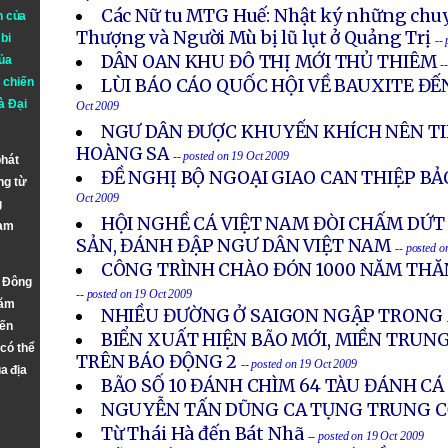
Các Nữ tu MTG Huế: Nhật ký những chuy
n của
Thượng và Người Mù bị lũ lụt ở Quảng Trị
bi
--
DÂN OAN KHU ĐÔ THỊ MỚI THỦ THIÊM
ủa
-
 chiến
LÙI BÁO CÁO QUỐC HỘI VỀ BAUXITE ĐẾ
à
Đại
Oct 2009
NGƯ DÂN ĐƯỢC KHUYẾN KHÍCH NÊN TI
HOÀNG SA
-- posted on 19 Oct 2009
phát
ĐỀ NGHỊ BỘ NGOẠI GIAO CAN THIỆP BẢ
ng từ
Oct 2009
g
HỘI NGHỀ CÁ VIỆT NAM ĐÒI CHẤM DỨT 
Nam
SẢN, ĐÁNH ĐẬP NGƯ DÂN VIỆT NAM
-- posted 
CÔNG TRÌNH CHÀO ĐÓN 1000 NĂM THĂ
n Đông
-- posted on 19 Oct 2009
năm
NHIỀU ĐƯỜNG Ở SAIGON NGẬP TRONG
đến
BIỂN XUẤT HIỆN BÃO MỚI, MIỀN TRUN
 có thể
TRÊN BÁO ĐỘNG 2
-- posted on 19 Oct 2009
a địa
BÃO SỐ 10 ĐÁNH CHÌM 64 TÀU ĐÁNH CÁ
NGUYỄN TẤN DŨNG CA TỤNG TRUNG 
Từ Thái Hà đến Bát Nhã
-- posted on 19 Oct 2009