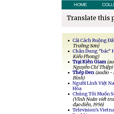
HOME
COLL
Translate this 
Cải Cách Ruộng Đấ
Trường Sơn)
Chân Dung "bác" 
Kiều Phong)
Trại Kiên Giam
(au
Nguyễn Chí Thiệp)
Thép Đen
(audio -
Bình)
Người Lính Việt 
Hòa
Chúng Tôi Muốn 
(Vĩnh Noãn viết tr
đạo diễn, 1956)
Television's Vietn