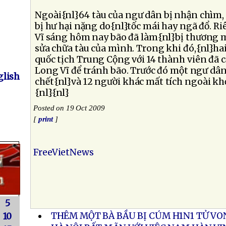
Ngoài{nl}64 tàu của ngư dân bị nhận chìm,
bị hư hại nặng do{nl}tốc mái hay ngã đổ. Ri
Vĩ sáng hôm nay bão đã làm{nl}bị thương 
sửa chữa tàu của mình. Trong khi đó,{nl}h
quốc tịch Trung Cộng với 14 thành viên đã 
Long Vĩ để tránh bão. Trước đó một ngư dâ
lish
chết{nl}và 12 người khác mất tích ngoài kh
{nl}{nl}
Posted on 19 Oct 2009
[
print
]
FreeVietNews
5
THÊM MỘT BÀ BẦU BỊ CÚM H1N1 TỬ V
10