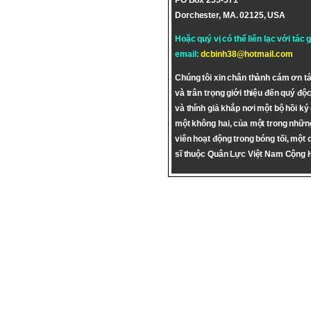
PO Box 255-571
Dorchester, MA. 02125, USA
Hoặc quý vị có thể liên lạc với tác 
email:
dcbinh38@hotmail.com
Chúng tôi xin chân thành cám ơn tá
và trân trọng giới thiệu đến quý độc
và thính giả khắp nơi một bộ hồi ký
một không hai, của một trong nhữn
viên hoạt động trong bóng tối, một 
sĩ thuộc Quân Lực Việt Nam Cộng 