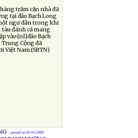
 hàng trăm căn nhà đã
êng tại đảo Bạch Long
một ngư dân trong khi
ai tàu đánh cá mang
cặp vào{nl}đảo Bạch
n Trung Cộng đã
ơi Việt Nam.(SBTN)
ONG
-- posted on 20 Oct 2009