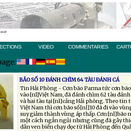
nated
ECTIONS
VIDEO
COMMENTARIES
CART
page:
BÃO SỐ 10 ÐÁNH CHÌM 64 TÀU ÐÁNH CÁ
Tin Hải Phòng - Cơn bão Parma tức cơn bão 
vào{nl}Việt Nam, đã đánh chìm 62 tàu đánh
và hai tàu tại{nl}cảng Hải phòng. Theo tin
Việt Nam thì cơn bão số{nl}10 đã đi vào vùn
suy giảm thành vùng áp thấp. Cơn{nl}bão n
một cách ngắn ngủi nhưng cũng đã gây thiệ
dân ven biển chạy dọc từ Hải Phòng đến Qu