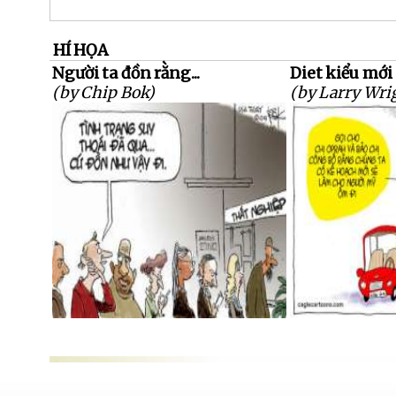
HÍ HỌA
Người ta đồn rằng...
Diet kiểu mới
(by Chip Bok)
(by Larry Wri