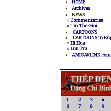
HOME
Archives
NEWS
»
Commentaries
»
Tin The Gioi
CARTOONS
CARTOONS in Eng
»
Hi Hoa
»
Luu Tru
AMIGAVLINK.com
1
2
3
4
6
7
8
9