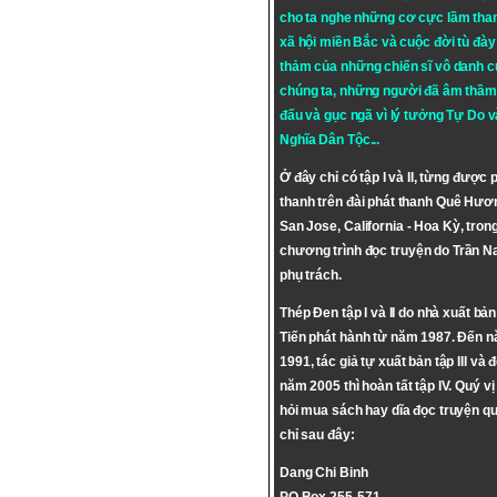
cho ta nghe những cơ cực lầm tha
xã hội miền Bắc và cuộc đời tù đày 
thảm của những chiến sĩ vô danh c
chúng ta, những người đã âm thầm
đấu và gục ngã vì lý tưởng
Tự Do
v
Nghĩa Dân Tộc
...
Ở đây chỉ có tập I và II, từng được 
thanh trên đài phát thanh Quê Hươ
San Jose, California - Hoa Kỳ, tron
chương trình đọc truyện do Trần 
phụ trách.
Thép Đen tập I và II do nhà xuất bả
Tiến phát hành từ năm 1987. Đến 
1991, tác giả tự xuất bản tập III và 
năm 2005 thì hoàn tất tập IV. Quý vị
hỏi mua sách hay dĩa đọc truyện qu
chỉ sau đây:
Dang Chi Binh