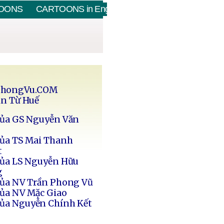
OONS
CARTOONS in English
PhongVu.COM
in Từ Huế
của GS Nguyễn Văn
của TS Mai Thanh
t
của LS Nguyễn Hữu
g
của NV Trần Phong Vũ
của NV Mặc Giao
của Nguyễn Chính Kết