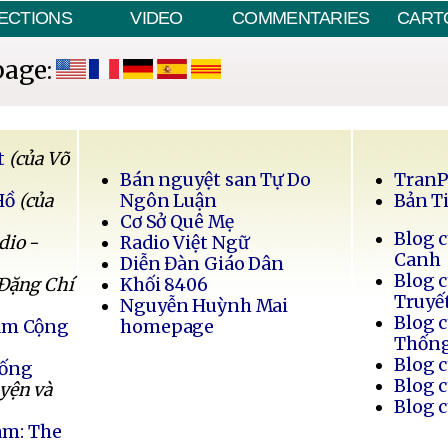
ECTIONS
VIDEO
COMMENTARIES
CART
page:
t
(của Võ
Bán nguyệt san Tự Do
Tran
Hồ
(của
Ngôn Luận
Bản T
Cơ Sở Quê Mẹ
Blog 
dio -
Radio Việt Ngữ
Canh
Diễn Đàn Giáo Dân
Blog 
 Đặng Chí
Khối 8406
Truyế
Nguyễn Huỳnh Mai
Blog 
Nam Cộng
homepage
Thốn
Blog 
Sống
Blog 
uyện và
Blog 
am: The