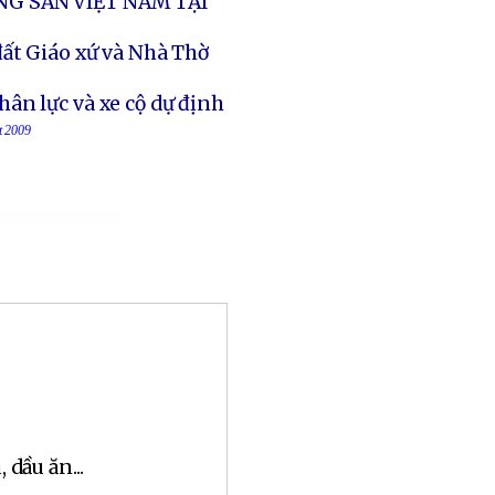
NG SẢN VIỆT NAM TẠI
đất Giáo xứ và Nhà Thờ
ân lực và xe cộ dự định
t 2009
dầu ăn...