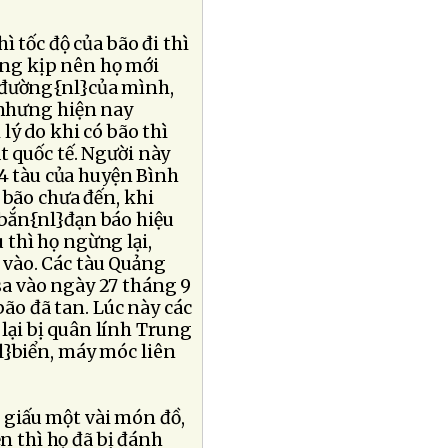
ì tốc độ của bão đi thì
ng kịp nên họ mới
 đường{nl}của mình,
 nhưng hiện nay
lý do khi có bão thì
t quốc tế. Người này
 4 tàu của huyện Bình
 bão chưa đến, khi
 bắn{nl}đạn báo hiệu
thì họ ngừng lại,
 vào. Các tàu Quảng
sa vào ngày 27 tháng 9
bão đã tan. Lúc này các
lại bị quân lính Trung
l}biển, máy móc liên
 giấu một vài món đồ,
 thì họ đã bị đánh