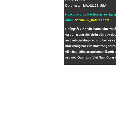
PO Box 255-571
Dorchester, MA. 02125, USA
Hoặc quý vị có thể liên lạc với tác 
email:
dcbinh38@hotmail.com
Chúng tôi xin chân thành cám ơn tá
và trân trọng giới thiệu đến quý độc
và thính giả khắp nơi một bộ hồi ký
một không hai, của một trong nhữn
viên hoạt động trong bóng tối, một 
sĩ thuộc Quân Lực Việt Nam Cộng 