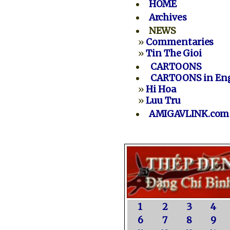
HOME
Archives
NEWS
»
Commentaries
»
Tin The Gioi
CARTOONS
CARTOONS in Eng
»
Hi Hoa
»
Luu Tru
AMIGAVLINK.com
1
2
3
4
6
7
8
9