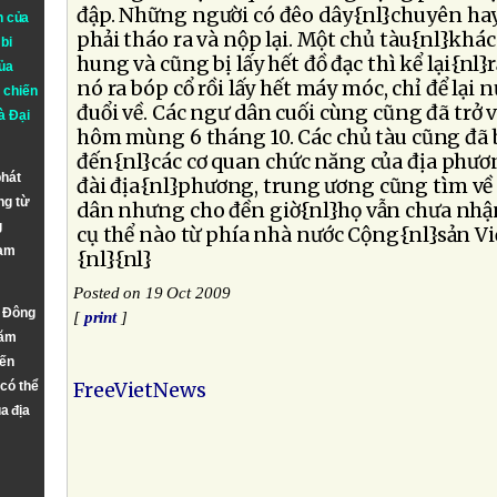
đập. Những người có đêo dây{nl}chuyên hay
n của
phải tháo ra và nộp lại. Một chủ tàu{nl}khá
bi
hung và cũng bị lấy hết đồ đạc thì kể lại{nl
ủa
nó ra bóp cổ rồi lấy hết máy móc, chỉ để lại 
 chiến
đuổi về. Các ngư dân cuối cùng cũng đã trở 
à
Đại
hôm mùng 6 tháng 10. Các chủ tàu cũng đã 
đến{nl}các cơ quan chức năng của địa phươn
phát
đài địa{nl}phương, trung ương cũng tìm về
ng từ
dân nhưng cho đền giờ{nl}họ vẫn chưa nhận
g
cụ thể nào từ phía nhà nước Cộng{nl}sản V
Nam
{nl}{nl}
Posted on 19 Oct 2009
n Đông
[
print
]
năm
đến
 có thể
FreeVietNews
a địa