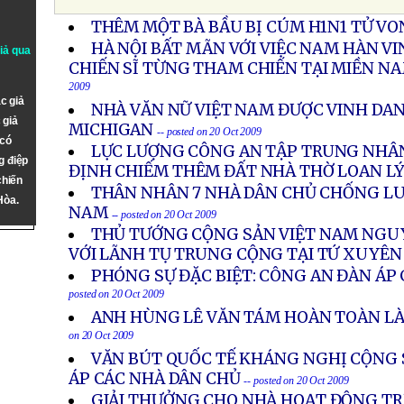
THÊM MỘT BÀ BẦU BỊ CÚM H1N1 TỬ V
HÀ NỘI BẤT MÃN VỚI VIỆC NAM HÀN 
giả qua
CHIẾN SĨ TỪNG THAM CHIẾN TẠI MIỀN N
2009
c giả
NHÀ VĂN NỮ VIỆT NAM ĐƯỢC VINH DAN
 giả
MICHIGAN
-- posted on 20 Oct 2009
 có
LỰC LƯỢNG CÔNG AN TẬP TRUNG NHÂN
g điệp
ĐỊNH CHIẾM THÊM ĐẤT NHÀ THỜ LOAN L
chiến
THÂN NHÂN 7 NHÀ DÂN CHỦ CHỐNG LUẬ
Hòa.
NAM
-- posted on 20 Oct 2009
THỦ TƯỚNG CỘNG SẢN VIỆT NAM NGU
VỚI LÃNH TỤ TRUNG CỘNG TẠI TỨ XUYÊN
PHÓNG SỰ ĐẶC BIỆT: CÔNG AN ĐÀN ÁP 
posted on 20 Oct 2009
ANH HÙNG LÊ VĂN TÁM HOÀN TOÀN L
on 20 Oct 2009
VĂN BÚT QUỐC TẾ KHÁNG NGHỊ CỘNG 
ÁP CÁC NHÀ DÂN CHỦ
-- posted on 20 Oct 2009
GIẢI THƯỞNG CHO NHÀ HOẠT ĐỘNG TR