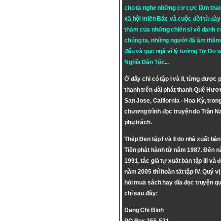
cho ta nghe những cơ cực lầm tha
xã hội miền Bắc và cuộc đời tù đày 
thảm của những chiến sĩ vô danh c
chúng ta, những người đã âm thầm
đấu và gục ngã vì lý tưởng
Tự Do
v
Nghĩa Dân Tộc
...
Ở đây chỉ có tập I và II, từng được 
thanh trên đài phát thanh Quê Hươ
San Jose, California - Hoa Kỳ, tron
chương trình đọc truyện do Trần 
phụ trách.
Thép Đen tập I và II do nhà xuất bả
Tiến phát hành từ năm 1987. Đến 
1991, tác giả tự xuất bản tập III và 
năm 2005 thì hoàn tất tập IV. Quý vị
hỏi mua sách hay dĩa đọc truyện qu
chỉ sau đây:
Dang Chi Binh