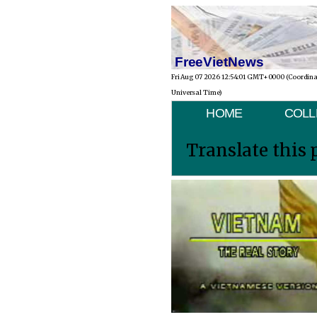
FreeVietNews
Fri Aug 07 2026 12:54:01 GMT+0000 (Coordin
Universal Time)
HOME
COLL
Translate this 