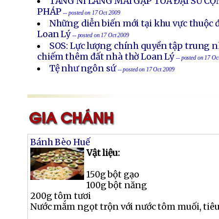
TĂNG NI LÀNG MAI GẶP TÒA ĐẠI SỨ CỘ
PHÁP
-- posted on 17 Oct 2009
Những diễn biến mới tại khu vực thuộc 
Loan Lý
-- posted on 17 Oct 2009
SOS: Lực lượng chính quyền tập trung nh
chiếm thêm đất nhà thờ Loan Lý
-- posted on 17 Oc
Tệ như ngôn sứ
-- posted on 17 Oct 2009
Bánh Bèo Huế
Vật liệu:
150g bột gạo
100g bột năng
200g tôm tươi
Nước mắm ngọt trộn với nước tôm muối, tiêu, 