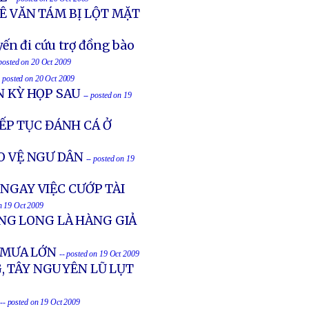
LÊ VĂN TÁM BỊ LỘT MẶT
ến đi cứu trợ đồng bào
 posted on 20 Oct 2009
- posted on 20 Oct 2009
N KỲ HỌP SAU
-- posted on 19
ẾP TỤC ĐÁNH CÁ Ở
O VỆ NGƯ DÂN
-- posted on 19
NGAY VIỆC CƯỚP TÀI
on 19 Oct 2009
NG LONG LÀ HÀNG GIẢ
 MƯA LỚN
-- posted on 19 Oct 2009
G, TÂY NGUYÊN LŨ LỤT
-- posted on 19 Oct 2009