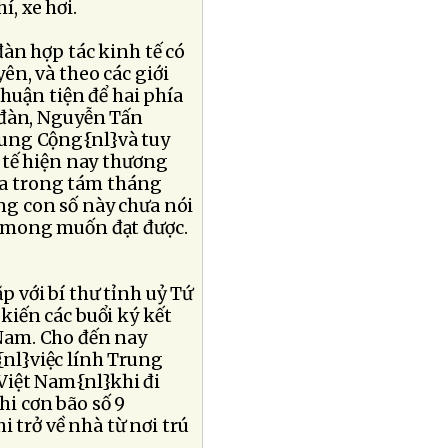
í, xe hơi.
đàn hợp tác kinh tế có
ên, và theo các giới
thuận tiện để hai phía
l}đàn, Nguyễn Tấn
Trung Cộng{nl}và tuy
 tế hiện nay thương
 la trong tám tháng
ng con số này chưa nói
c mong muốn đạt được.
 với bí thư tỉnh uỷ Tứ
kiến các buổi ký kết
Nam. Cho đến nay
nl}việc lính Trung
 Việt Nam{nl}khi đi
hi cơn bão số 9
i trở về nhà từ nơi trú