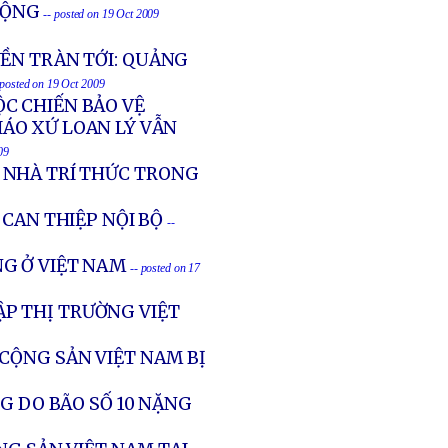
CỘNG
-- posted on 19 Oct 2009
ỀN TRÀN TỚI: QUẢNG
 posted on 19 Oct 2009
C CHIẾN BẢO VỆ
IÁO XỨ LOAN LÝ VẪN
09
 NHÀ TRÍ THỨC TRONG
CAN THIỆP NỘI BỘ
--
G Ở VIỆT NAM
-- posted on 17
P THỊ TRƯỜNG VIỆT
 CỘNG SẢN VIỆT NAM BỊ
G DO BÃO SỐ 10 NẶNG