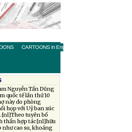
OONS
CARTOONS in English
G
Nam Nguyễn Tấn Dũng
m quốc tế lần thứ 10
chợ này do phòng
i họp với Uỷ ban xúc
c.{nl}Theo tuyên bố
h thần hợp tác{nl}hữu
 như cao su, khoáng