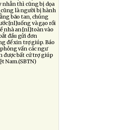
 nhẫn thì cũng bị dọa
c cũng là người bị hành
}rằng bão tan, chúng
nước{nl}uống và gạo rồi
về nhà an{nl}toàn vào
bắt đầu gửi đơn
g để xin trợ giúp. Báo
 phỏng vấn các ngư
 được bất cứ trợ giúp
iệt Nam.(SBTN)