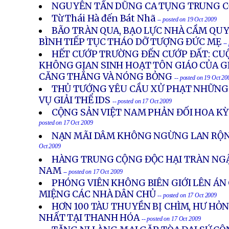
NGUYỄN TẤN DŨNG CA TỤNG TRUNG 
Từ Thái Hà đến Bát Nhã
-- posted on 19 Oct 2009
BÃO TRÀN QUA, BẠO LỰC NHÀ CẦM QUY
BÌNH TIẾP TỤC THÁO DỠ TƯỢNG ĐỨC MẸ
--
HẾT CƯỚP TRƯỜNG ĐẾN CƯỚP ĐẤT: CUỘ
KHÔNG GIAN SINH HOẠT TÔN GIÁO CỦA G
CĂNG THẲNG VÀ NÓNG BỎNG
-- posted on 19 Oct 20
THỦ TƯỚNG YÊU CẦU XỬ PHẠT NHỮNG
VỤ GIẢI THỂ IDS
-- posted on 17 Oct 2009
CỘNG SẢN VIỆT NAM PHẢN ĐỐI HOA KỲ 
posted on 17 Oct 2009
NẠN MÃI DÂM KHÔNG NGỪNG LAN RỘN
Oct 2009
HÀNG TRUNG CỘNG ĐỘC HẠI TRÀN NGẬ
NAM
-- posted on 17 Oct 2009
PHÓNG VIÊN KHÔNG BIÊN GIỚI LÊN ÁN
MIỆNG CÁC NHÀ DÂN CHỦ
-- posted on 17 Oct 2009
HƠN 100 TÀU THUYỀN BỊ CHÌM, HƯ HỎN
NHẤT TẠI THANH HÓA
-- posted on 17 Oct 2009