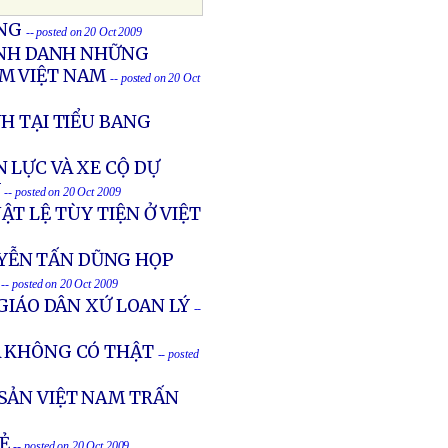
ONG
-- posted on 20 Oct 2009
VINH DANH NHỮNG
AM VIỆT NAM
-- posted on 20 Oct
H TẠI TIỂU BANG
 LỰC VÀ XE CỘ DỰ
Ý
-- posted on 20 Oct 2009
T LỆ TÙY TIỆN Ở VIỆT
YỄN TẤN DŨNG HỌP
-- posted on 20 Oct 2009
GIÁO DÂN XỨ LOAN LÝ
--
À KHÔNG CÓ THẬT
-- posted
SẢN VIỆT NAM TRẤN
Ẻ
-- posted on 20 Oct 2009