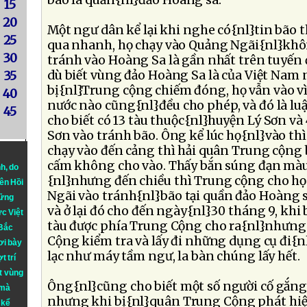
bão là quần{nl}đảo Hoàng sa.
15
20
Một ngư dân kể lại khi nghe có{nl}tin bão th
25
qua nhanh, họ chạy vào Quảng Ngãi{nl}khô
30
tránh vào Hoàng Sa là gần nhất trên tuyến
dù biết vùng đảo Hoàng Sa là của Việt Nam
35
bị{nl}Trung cộng chiếm đóng, họ vẫn vào vì 
40
nước nào cũng{nl}đều cho phép, và đó là luậ
45
cho biết có 13 tàu thuộc{nl}huyện Lý Sơn và
Sơn vào tránh bão. Ông kể lúc họ{nl}vào thì
chạy vào đến cảng thì hải quân Trung cộng
cấm không cho vào. Thấy bắn súng đạn màu 
nh
, do
{nl}nhưng đến chiều thì Trung cộng cho họ
iên Hồi
Ngãi vào tránh{nl}bão tại quần đảo Hoàng 
hững
và ở lại đó cho đến ngày{nl}30 tháng 9, khi 
ực Việt
tàu được phía Trung Cộng cho ra{nl}nhưng 
 Bắc
Cộng kiểm tra và lấy đi những dụng cụ đi{n
ơi bày
lạc như máy tầm ngư, la bàn chúng lấy hết.
t trí
t vùng
Ông{nl}cũng cho biết một số người cố gắng
 mà
nhưng khi bị{nl}quân Trung Cộng phát hiện
 kể