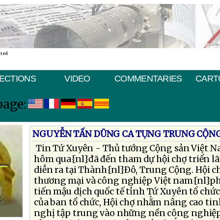
ated
ECTIONS
VIDEO
COMMENTARIES
CART
page:
NGUYỄN TẤN DŨNG CA TỤNG TRUNG CỘN
Tin Tứ Xuyên - Thủ tướng Cộng sản Việt 
hôm qua{nl}đã đến tham dự hội chợ triển lã
diễn ra tại Thành{nl}Ðô, Trung Cộng. Hội 
thương mại và công nghiệp Việt nam{nl}phố
tiến mậu dịch quốc tế tỉnh Tứ Xuyên tổ chứ
của ban tổ chức, Hội chợ nhằm nâng cao tin
nghị tập trung vào những nền công nghiệp