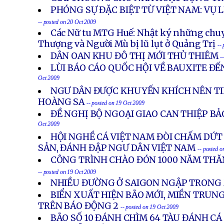
PHÓNG SỰ ĐẶC BIỆT TỪ VIỆT NAM: VỤ 
-- posted on 20 Oct 2009
Các Nữ tu MTG Huế: Nhật ký những chuy
Thượng và Người Mù bị lũ lụt ở Quảng Trị
--
DÂN OAN KHU ĐÔ THỊ MỚI THỦ THIÊM
-
LÙI BÁO CÁO QUỐC HỘI VỀ BAUXITE ĐẾ
Oct 2009
NGƯ DÂN ĐƯỢC KHUYẾN KHÍCH NÊN TI
HOÀNG SA
-- posted on 19 Oct 2009
ĐỀ NGHỊ BỘ NGOẠI GIAO CAN THIỆP BẢ
Oct 2009
HỘI NGHỀ CÁ VIỆT NAM ĐÒI CHẤM DỨT 
SẢN, ĐÁNH ĐẬP NGƯ DÂN VIỆT NAM
-- posted 
CÔNG TRÌNH CHÀO ĐÓN 1000 NĂM THĂ
-- posted on 19 Oct 2009
NHIỀU ĐƯỜNG Ở SAIGON NGẬP TRONG
BIỂN XUẤT HIỆN BÃO MỚI, MIỀN TRUN
TRÊN BÁO ĐỘNG 2
-- posted on 19 Oct 2009
BÃO SỐ 10 ĐÁNH CHÌM 64 TÀU ĐÁNH CÁ