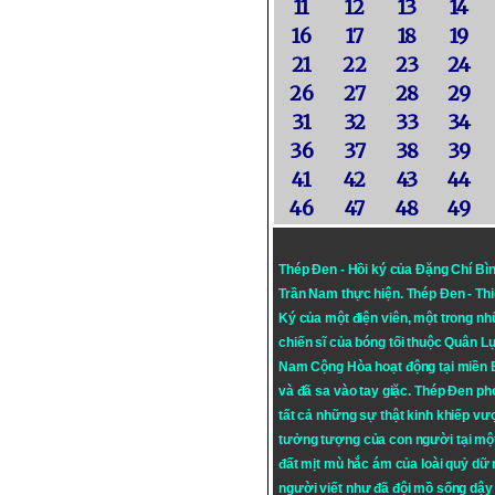
11
12
13
14
16
17
18
19
21
22
23
24
26
27
28
29
31
32
33
34
36
37
38
39
41
42
43
44
46
47
48
49
Thép Đen - Hồi ký của Đặng Chí Bì
Trần Nam thực hiện.
Thép Đen
- Th
Ký của một điện viên, một trong n
chiến sĩ của bóng tối thuộc Quân L
Nam Cộng Hòa hoạt động tại miền
và đã sa vào tay giặc. Thép Đen ph
tất cả những sự thật kinh khiếp vượ
tưởng tượng của con người tại mộ
đất mịt mù hắc ám của loài quỷ dữ
người viết như đã đội mồ sống dậy