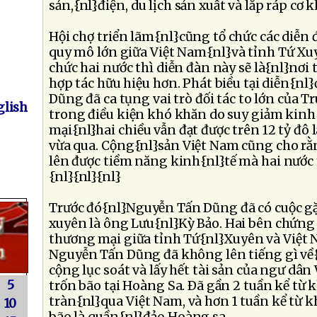
sản,{nl}điện, du lịch sản xuất và lắp ráp cơ kh
Hội chợ triển lãm{nl}cũng tổ chức các diễn 
quy mô lớn giữa Việt Nam{nl}và tỉnh Tứ Xuy
chức hai nước thì diễn đàn này sẽ là{nl}nơi 
hợp tác hữu hiệu hơn. Phát biều tại diễn{n
Dũng đã ca tụng vai trò đối tác to lớn của 
lish
trong điều kiện khó khăn do suy giảm kinh
mại{nl}hai chiều vẫn đạt được trên 12 tỷ đô
vừa qua. Cộng{nl}sản Việt Nam cũng cho rằ
lên được tiềm năng kinh{nl}tế mà hai nướ
{nl}{nl}{nl}
Trước đó{nl}Nguyễn Tấn Dũng đã có cuộc gặp
xuyên là ông Lưu{nl}Kỳ Bảo. Hai bên chứng 
thương mại giữa tỉnh Tứ{nl}Xuyên và Việt 
Nguyễn Tấn Dũng đã không lên tiếng gì về{
cộng lục soát và lấy hết tài sản của ngư dân
5
trốn bão tại Hoàng Sa. Ðã gần 2 tuần kể từ k
tràn{nl}qua Việt Nam, và hơn 1 tuần kể từ kh
10