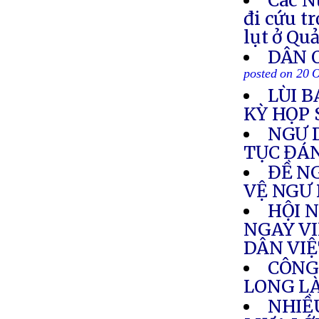
Các N
đi cứu t
lụt ở Qu
DÂN 
posted on 20 
LÙI B
KỲ HỌP 
NGƯ 
TỤC ĐÁ
ĐỀ N
VỆ NGƯ
HỘI 
NGAY VI
DÂN VI
CÔNG
LONG L
NHIỀ