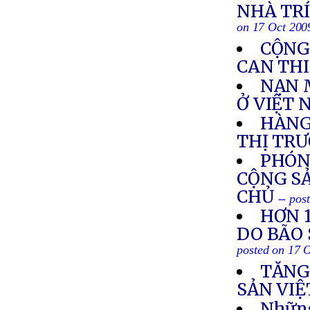
NHÀ TRÍ
on 17 Oct 200
CỘNG
CAN THI
NẠN 
Ở VIỆT
HÀNG
THỊ TR
PHÓN
CỘNG SẢ
CHỦ
-- pos
HƠN 
DO BÃO 
posted on 17 
TĂNG
SẢN VIỆ
Những