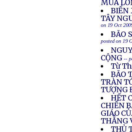
MƯA LỚ
BIỂN
TÂY NGU
on 19 Oct 200
BÃO 
posted on 19 
NGUY
CỘNG
-- 
Từ Th
BÃO 
TRÀN TỚ
TƯỢNG 
HẾT 
CHIẾN B
GIÁO CỦ
THẲNG 
THỦ 