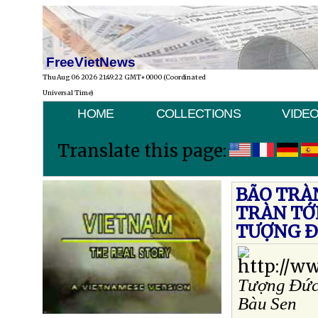
FreeVietNews
Thu Aug 06 2026 21:49:22 GMT+0000 (Coordinated
Universal Time)
HOME
COLLECTIONS
VIDE
Translate this page:
BÃO TRÀ
TRÀN TỚI
TƯỢNG Ð
Tượng Ðức 
Bàu Sen