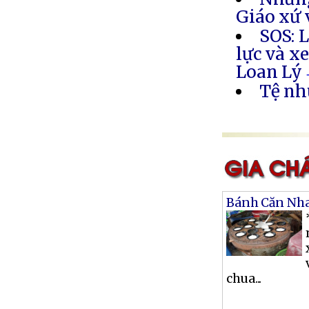
Giáo xứ
SOS: 
lực và x
Loan Lý
Tệ nh
Bánh Căn Nh
chua...