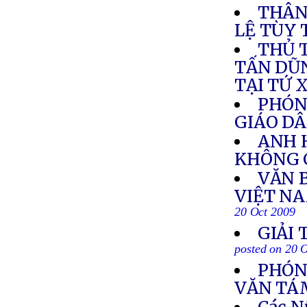
THÂN
LỆ TÙY 
THỦ 
TẤN DŨ
TẠI TỨ 
PHÓN
GIÁO DÂ
ANH 
KHÔNG 
VĂN 
VIỆT N
20 Oct 2009
GIẢI
posted on 20 
PHÓNG
VĂN TÁ