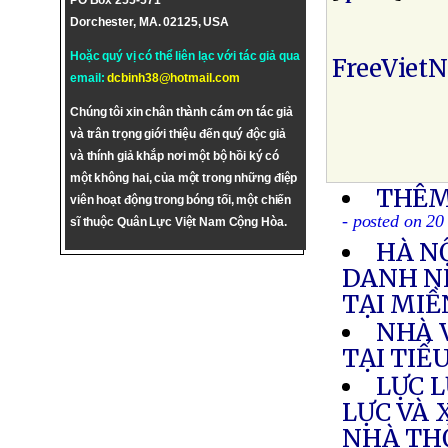
PO Box 255-571
Dorchester, MA. 02125, USA
Hoặc quý vị có thể liên lạc với tác giả qua
FreeViet
email:
dcbinh38@hotmail.com
Chúng tôi xin chân thành cám ơn tác giả
và trân trọng giới thiệu đến quý độc giả
và thính giả khắp nơi một bộ hồi ký có
một không hai, của một trong những điệp
THÊM
viên hoạt động trong bóng tối, một chiến
- posted on 20
sĩ thuộc Quân Lực Việt Nam Cộng Hòa.
HÀ N
DANH N
TẠI MI
NHÀ 
TẠI TIỂ
LỰC 
LỰC VÀ 
NHÀ TH