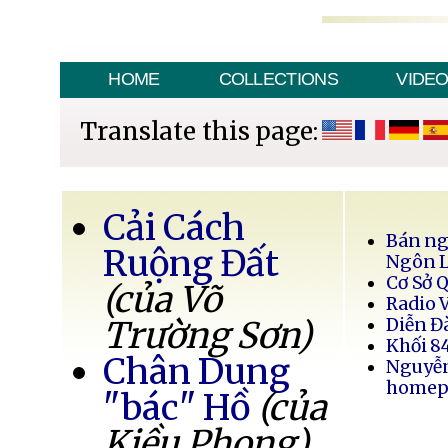
HOME
COLLECTIONS
VIDE
Translate this page:
Cải Cách
Bán ng
Ruộng Đất
Ngôn 
Cơ Sở 
(của Võ
Radio 
Trường Sơn)
Diễn Đ
Khối 8
Chân Dung
Nguyễ
homep
"bác" Hồ
(của
Kiều Phong)