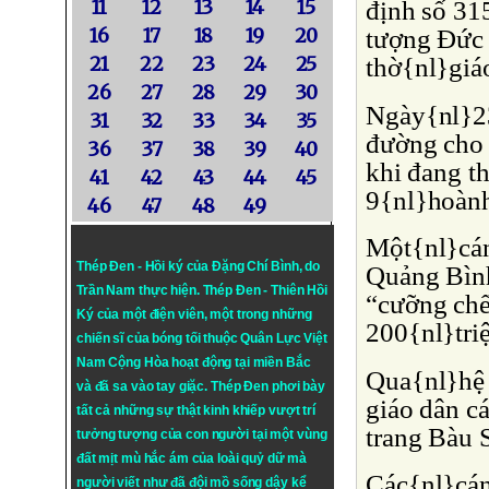
định số 31
11
12
13
14
15
tượng Ðức 
16
17
18
19
20
thờ{nl}giá
21
22
23
24
25
26
27
28
29
30
Ngày{nl}23
31
32
33
34
35
đường cho 
36
37
38
39
40
khi đang th
41
42
43
44
45
9{nl}hoành
46
47
48
49
Một{nl}cán
Thép Đen - Hồi ký của Đặng Chí Bình
, do
Quảng Bình
Trần Nam thực hiện.
Thép Đen
- Thiên Hồi
“cưỡng chế,
Ký của một điện viên, một trong những
200{nl}tri
chiến sĩ của bóng tối thuộc Quân Lực Việt
Nam Cộng Hòa hoạt động tại miền Bắc
Qua{nl}hệ 
và đã sa vào tay giặc. Thép Đen phơi bày
giáo dân c
tất cả những sự thật kinh khiếp vượt trí
trang Bàu 
tưởng tượng của con người tại một vùng
đất mịt mù hắc ám của loài quỷ dữ mà
Các{nl}cán
người viết như đã đội mồ sống dậy kể