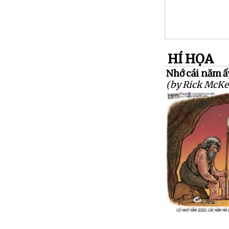
HÍ HỌA
Nhớ cái năm ấy.
(by Rick McKe