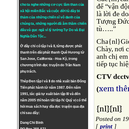
để “vận độ
cho ta nghe những cơ cực lầm than của
xã hội miền Bắc và cuộc đời tù đày bi
là lời đe 
thảm của những chiến sĩ vô danh của
Tượng Ðức 
chúng ta, những người đã âm thầm chiến
tù…..”
đấu và gục ngã vì lý tưởng
Tự Do
và
Đại
Nghĩa Dân Tộc
...
Cha{nl}Gi
Ở đây chỉ có tập I và II, từng được phát
Chày, nơi 
thanh trên đài phát thanh Quê Hương từ
anh chị em 
San Jose, California - Hoa Kỳ, trong
tiếp tục hi
chương trình đọc truyện do Trần Nam
phụ trách.
CTV dcctv
Thép Đen tập I và II do nhà xuất bản Đông
xem thê
(
Tiến phát hành từ năm 1987. Đến năm
1991, tác giả tự xuất bản tập III và đến
năm 2005 thì hoàn tất tập IV. Quý vị có thể
{nl}{nl}
hỏi mua sách hay dĩa đọc truyện qua địa
chỉ sau đây:
Posted on 19
Dang Chi Binh
[
print
]