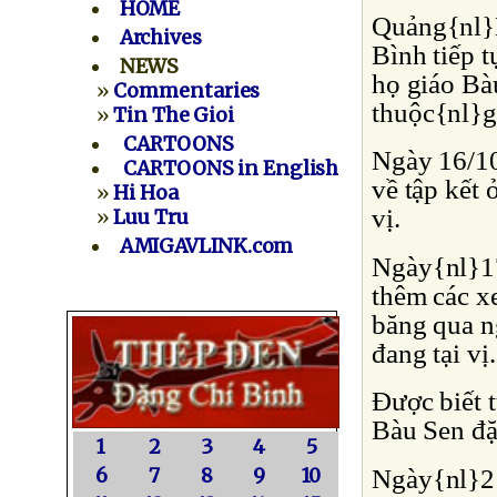
HOME
Quảng{nl}B
Archives
Bình tiếp 
NEWS
họ giáo Bà
»
Commentaries
thuộc{nl}g
»
Tin The Gioi
CARTOONS
Ngày 16/10
CARTOONS in English
về tập kết 
»
Hi Hoa
vị.
»
Luu Tru
AMIGAVLINK.com
Ngày{nl}17
thêm các x
băng qua n
đang tại vị.
Ðược biết 
Bàu Sen đặ
1
2
3
4
5
Ngày{nl}2
6
7
8
9
10