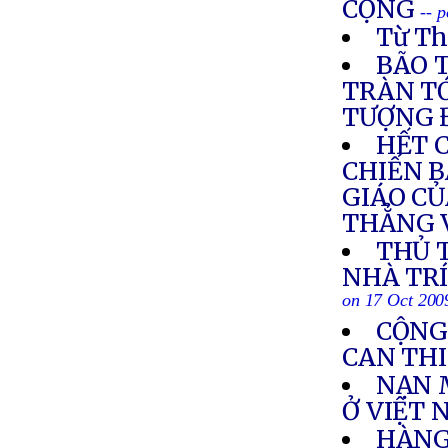
CỘNG
-- 
Từ Th
BÃO 
TRÀN TỚ
TƯỢNG 
HẾT 
CHIẾN B
GIÁO CỦ
THẲNG 
THỦ 
NHÀ TRÍ
on 17 Oct 200
CỘNG
CAN THI
NẠN 
Ở VIỆT
HÀNG