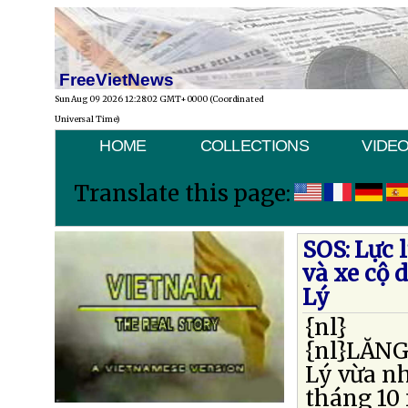
FreeVietNews
Sun Aug 09 2026 12:28:02 GMT+0000 (Coordinated
Universal Time)
HOME
COLLECTIONS
VIDE
Translate this page:
SOS: Lực 
và xe cộ 
Lý
{nl}
{nl}LĂNG
Lý vừa nh
tháng 10 