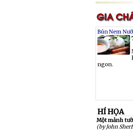
Bún Nem Nư
ngon.
HÍ HỌA
Một mảnh tườn
(by John Sherf