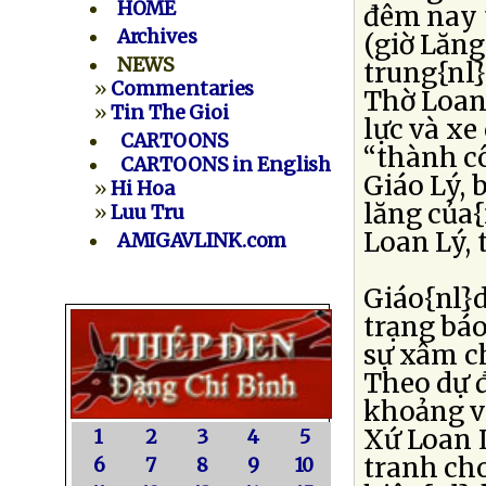
HOME
đêm nay 
Archives
(giờ Lăng
NEWS
trung{nl}
»
Commentaries
Thờ Loan 
»
Tin The Gioi
lực và xe
CARTOONS
“thành c
CARTOONS in English
Giáo Lý, 
»
Hi Hoa
lăng của
»
Luu Tru
Loan Lý, 
AMIGAVLINK.com
Giáo{nl}
trạng báo
sự xâm c
Theo dự 
khoảng và
Xứ Loan L
1
2
3
4
5
tranh cho
6
7
8
9
10