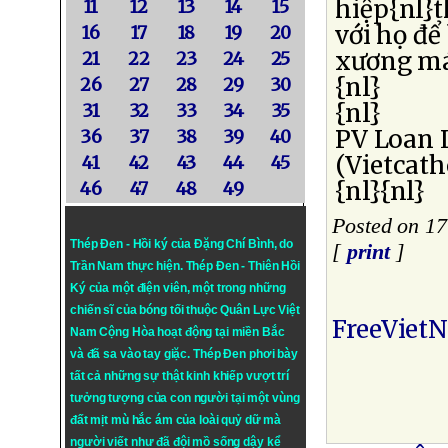
hiệp{nl}t
11
12
13
14
15
với họ để
16
17
18
19
20
xương má
21
22
23
24
25
{nl}
26
27
28
29
30
{nl}
31
32
33
34
35
PV Loan 
36
37
38
39
40
(Vietcath
41
42
43
44
45
{nl}{nl}
46
47
48
49
Posted on 17
Thép Đen - Hồi ký của Đặng Chí Bình
, do
[
print
]
Trần Nam thực hiện.
Thép Đen
- Thiên Hồi
Ký của một điện viên, một trong những
chiến sĩ của bóng tối thuộc Quân Lực Việt
FreeViet
Nam Cộng Hòa hoạt động tại miền Bắc
và đã sa vào tay giặc. Thép Đen phơi bày
tất cả những sự thật kinh khiếp vượt trí
tưởng tượng của con người tại một vùng
đất mịt mù hắc ám của loài quỷ dữ mà
người viết như đã đội mồ sống dậy kể