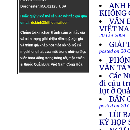
PO Box 255-571
ANH 
Dorchester, MA. 02125, USA
KHÔNG 
Hoặc quý vị có thể liên lạc với tác giả qua
VĂN 
email:
dcbinh38@hotmail.com
VIỆT N
Chúng tôi xin chân thành cám ơn tác giả
20 Oct 2009
và trân trọng giới thiệu đến quý độc giả
GIẢI
và thính giả khắp nơi một bộ hồi ký có
posted on 20 
một không hai, của một trong những điệp
PHÓNG
viên hoạt động trong bóng tối, một chiến
sĩ thuộc Quân Lực Việt Nam Cộng Hòa.
VĂN TÁ
Các N
đi cứu t
lụt ở Qu
DÂN 
posted on 20 
LÙI B
KỲ HỌP 