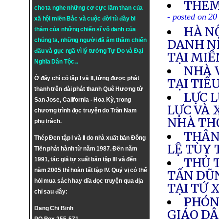
THÊM
cho ta nghe những cơ cực lầm than của
- posted on 20
xã hội miền Bắc và cuộc đời tù đày bi
HÀ N
thảm của những chiến sĩ vô danh của
chúng ta, những người đã âm thầm chiến
DANH N
đấu và gục ngã vì lý tưởng
Tự Do
và
Đại
TẠI MI
Nghĩa Dân Tộc
...
NHÀ 
Ở đây chỉ có tập I và II, từng được phát
TẠI TIỂ
thanh trên đài phát thanh Quê Hương từ
LỰC 
San Jose, California - Hoa Kỳ, trong
LỰC VÀ 
chương trình đọc truyện do Trần Nam
NHÀ TH
phụ trách.
THÂN
Thép Đen tập I và II do nhà xuất bản Đông
LỆ TÙY 
Tiến phát hành từ năm 1987. Đến năm
THỦ 
1991, tác giả tự xuất bản tập III và đến
năm 2005 thì hoàn tất tập IV. Quý vị có thể
TẤN DŨ
hỏi mua sách hay dĩa đọc truyện qua địa
TẠI TỨ 
chỉ sau đây:
PHÓN
Dang Chi Binh
GIÁO DÂ