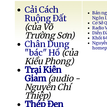
Cải Cách
Bán ng
Ruộng Đất
Ngôn 
Cơ Sở 
(của Võ
Radio 
Trường Sơn)
Diễn Đ
Khối 8
Chân Dung
Nguyễ
homep
"bác" Hồ
(của
Kiều Phong)
Trại Kiên
Giam
(audio -
Nguyễn Chí
Thiệp)
Thép Đen