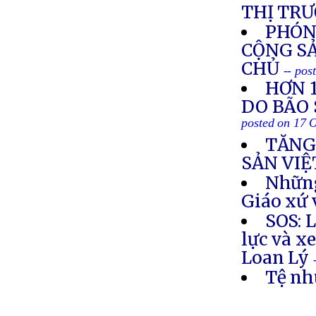
THỊ TR
PHÓN
CỘNG SẢ
CHỦ
-- pos
HƠN 
DO BÃO 
posted on 17 
TĂNG
SẢN VIỆ
Những
Giáo xứ
SOS: 
lực và x
Loan Lý
Tệ nh