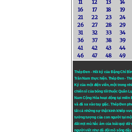
11
12
13
14
16
17
18
19
21
22
23
24
26
27
28
29
31
32
33
34
36
37
38
39
41
42
43
44
46
47
48
49
Thép Đen - Hồi ký của Đặng Chí Bì
Trần Nam thực hiện.
Thép Đen
- Th
Ký của một điện viên, một trong n
chiến sĩ của bóng tối thuộc Quân L
Nam Cộng Hòa hoạt động tại miền
và đã sa vào tay giặc. Thép Đen ph
tất cả những sự thật kinh khiếp vượ
tưởng tượng của con người tại mộ
đất mịt mù hắc ám của loài quỷ dữ
người viết như đã đội mồ sống dậy