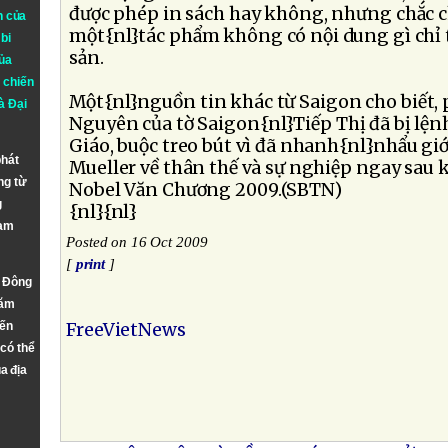
được phép in sách hay không, nhưng chắc c
n của
một{nl}tác phẩm không có nội dung gì chỉ 
bi
sản.
ủa
 chiến
Một{nl}nguồn tin khác từ Saigon cho biết,
à
Đại
Nguyên của tờ Saigon{nl}Tiếp Thị đã bị lệ
Giáo, buộc treo bút vì đã nhanh{nl}nhẩu giớ
phát
Mueller về thân thế và sự nghiệp ngay sau kh
ng từ
Nobel Văn Chương 2009.(SBTN)
g
{nl}{nl}
Nam
Posted on 16 Oct 2009
[
print
]
n Đông
năm
đến
FreeVietNews
 có thể
a địa