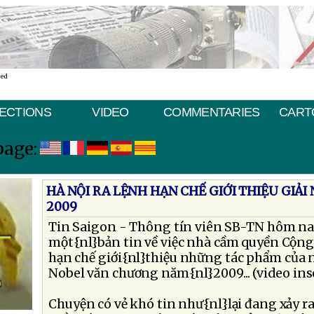
ted
ECTIONS
VIDEO
COMMENTARIES
CART
page:
HÀ NỘI RA LỆNH HẠN CHẾ GIỚI THIỆU GIẢ
2009
Tin Saigon - Thông tín viên SB-TN hôm nay
một{nl}bản tin về việc nhà cầm quyền Cộng
hạn chế giới{nl}thiệu những tác phẩm của n
Nobel văn chương năm{nl}2009... (video ins
Chuyện có vẻ khó tin như{nl}lại đang xảy r