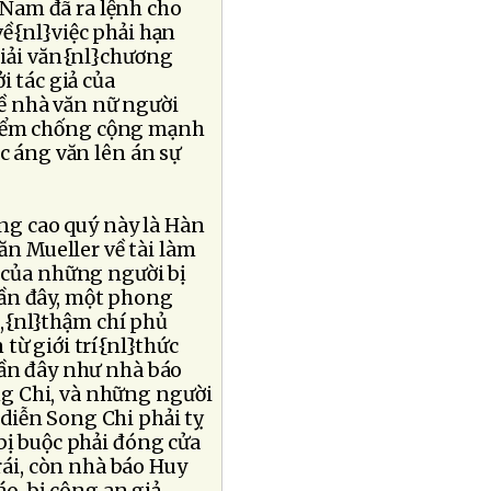
 Nam đã ra lệnh cho
về{nl}việc phải hạn
giải văn{nl}chương
i tác giả của
ề nhà văn nữ người
 điểm chống cộng mạnh
ác áng văn lên án sự
ng cao quý này là Hàn
n Mueller về tài làm
h của những người bị
gần đây, một phong
n,{nl}thậm chí phủ
từ giới trí{nl}thức
gần đây như nhà báo
ng Chi, và những người
 diễn Song Chi phải tỵ
bị buộc phải đóng cửa
ái, còn nhà báo Huy