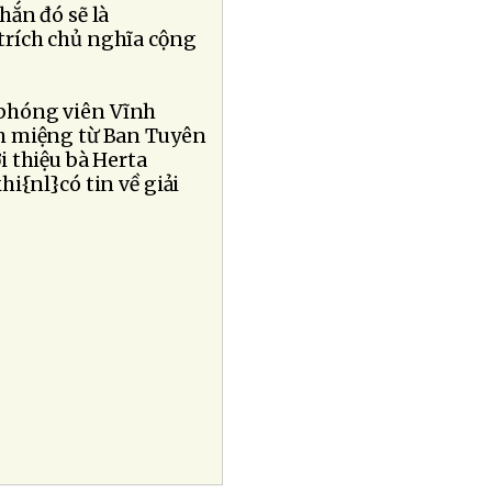
hắn đó sẽ là
trích chủ nghĩa cộng
 phóng viên Vĩnh
nh miệng từ Ban Tuyên
i thiệu bà Herta
i{nl}có tin về giải