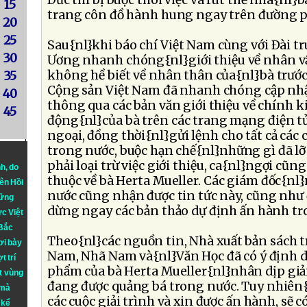
Ðức thì bị buộc thôi việc và rút thẻ nhà{nl}b
15
trang côn đồ hành hung ngay trên đường p
20
25
Sau{nl}khi báo chí Việt Nam cùng với Ðài t
30
Ương nhanh chóng{nl}giới thiệu về nhân v
không hề biết về nhân thân của{nl}bà trướ
35
Cộng sản Việt Nam đã nhanh chóng cập nhật
40
thông qua các bản văn giới thiệu về chính k
45
động{nl}của bà trên các trang mạng điện tử
ngoại, đồng thời{nl}gửi lệnh cho tất cả các
trong nước, buộc hạn chế{nl}những gì đã lỡ 
phải loại trừ việc giới thiệu, ca{nl}ngợi cũ
nh
, do
thuộc về bà Herta Mueller. Các giám đốc{nl
iên Hồi
nước cũng nhận được tin tức này, cũng như
hững
dừng ngay các bản thảo dự định ấn hành t
ực Việt
 Bắc
Theo{nl}các nguồn tin, Nhà xuất bản sách 
ơi bày
Nam, Nhã Nam và{nl}Văn Học đã có ý định dị
t trí
phẩm của bà Herta Mueller{nl}nhân dịp gi
t vùng
đang được quảng bá trong nước. Tuy nhiên
 mà
các cuộc giải trình và xin được ấn hành, sẽ 
 kể