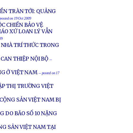
ỀN TRÀN TỚI: QUẢNG
 posted on 19 Oct 2009
C CHIẾN BẢO VỆ
IÁO XỨ LOAN LÝ VẪN
09
 NHÀ TRÍ THỨC TRONG
CAN THIỆP NỘI BỘ
--
G Ở VIỆT NAM
-- posted on 17
P THỊ TRƯỜNG VIỆT
 CỘNG SẢN VIỆT NAM BỊ
G DO BÃO SỐ 10 NẶNG
NG SẢN VIỆT NAM TẠI