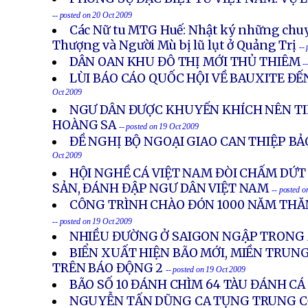
-- posted on 20 Oct 2009
Các Nữ tu MTG Huế: Nhật ký những chuy
Thượng và Người Mù bị lũ lụt ở Quảng Trị
--
DÂN OAN KHU ĐÔ THỊ MỚI THỦ THIÊM
-
LÙI BÁO CÁO QUỐC HỘI VỀ BAUXITE ĐẾ
Oct 2009
NGƯ DÂN ĐƯỢC KHUYẾN KHÍCH NÊN TI
HOÀNG SA
-- posted on 19 Oct 2009
ĐỀ NGHỊ BỘ NGOẠI GIAO CAN THIỆP BẢ
Oct 2009
HỘI NGHỀ CÁ VIỆT NAM ĐÒI CHẤM DỨT 
SẢN, ĐÁNH ĐẬP NGƯ DÂN VIỆT NAM
-- posted 
CÔNG TRÌNH CHÀO ĐÓN 1000 NĂM THĂ
-- posted on 19 Oct 2009
NHIỀU ĐƯỜNG Ở SAIGON NGẬP TRONG
BIỂN XUẤT HIỆN BÃO MỚI, MIỀN TRUN
TRÊN BÁO ĐỘNG 2
-- posted on 19 Oct 2009
BÃO SỐ 10 ĐÁNH CHÌM 64 TÀU ĐÁNH CÁ
NGUYỄN TẤN DŨNG CA TỤNG TRUNG 