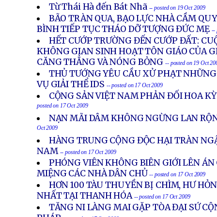
Từ Thái Hà đến Bát Nhã
-- posted on 19 Oct 2009
BÃO TRÀN QUA, BẠO LỰC NHÀ CẦM QUY
BÌNH TIẾP TỤC THÁO DỠ TƯỢNG ĐỨC MẸ
--
HẾT CƯỚP TRƯỜNG ĐẾN CƯỚP ĐẤT: CUỘ
KHÔNG GIAN SINH HOẠT TÔN GIÁO CỦA G
CĂNG THẲNG VÀ NÓNG BỎNG
-- posted on 19 Oct 20
THỦ TƯỚNG YÊU CẦU XỬ PHẠT NHỮNG
VỤ GIẢI THỂ IDS
-- posted on 17 Oct 2009
CỘNG SẢN VIỆT NAM PHẢN ĐỐI HOA KỲ 
posted on 17 Oct 2009
NẠN MÃI DÂM KHÔNG NGỪNG LAN RỘN
Oct 2009
HÀNG TRUNG CỘNG ĐỘC HẠI TRÀN NGẬ
NAM
-- posted on 17 Oct 2009
PHÓNG VIÊN KHÔNG BIÊN GIỚI LÊN ÁN
MIỆNG CÁC NHÀ DÂN CHỦ
-- posted on 17 Oct 2009
HƠN 100 TÀU THUYỀN BỊ CHÌM, HƯ HỎN
NHẤT TẠI THANH HÓA
-- posted on 17 Oct 2009
TĂNG NI LÀNG MAI GẶP TÒA ĐẠI SỨ CỘ