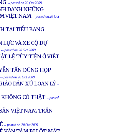
ONG
-- posted on 20 Oct 2009
VINH DANH NHỮNG
AM VIỆT NAM
-- posted on 20 Oct
H TẠI TIỂU BANG
 LỰC VÀ XE CỘ DỰ
Ý
-- posted on 20 Oct 2009
T LỆ TÙY TIỆN Ở VIỆT
YỄN TẤN DŨNG HỌP
-- posted on 20 Oct 2009
GIÁO DÂN XỨ LOAN LÝ
--
À KHÔNG CÓ THẬT
-- posted
SẢN VIỆT NAM TRẤN
Ẻ
-- posted on 20 Oct 2009
LÊ VĂN TÁM BỊ LỘT MẶT