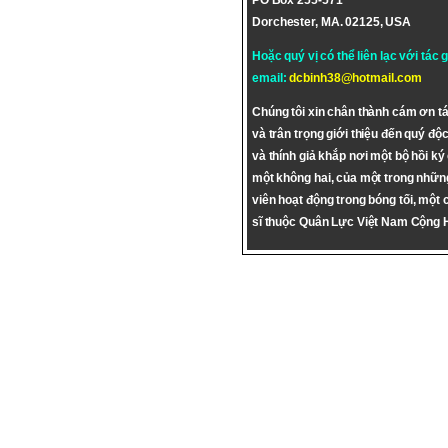
PO Box 255-571
Dorchester, MA. 02125, USA
Hoặc quý vị có thể liên lạc với tác 
email:
dcbinh38@hotmail.com
Chúng tôi xin chân thành cám ơn tá
và trân trọng giới thiệu đến quý độc
và thính giả khắp nơi một bộ hồi ký
một không hai, của một trong nhữn
viên hoạt động trong bóng tối, một 
sĩ thuộc Quân Lực Việt Nam Cộng 