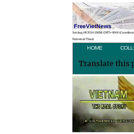
FreeVietNews
Sat Aug 08 2026 13:47:41 GMT+0000 (Coordina
Universal Time)
HOME
COLL
Translate this 