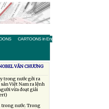
OONS
CARTOONS in English
I NOBEL VĂN CHƯƠNG
 trong nước gởi ra
 sản Việt Nam ra lệnh
gười vừa đoạt giải
ert)
a trong nước. Trong