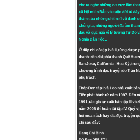
cho ta nghe những cơ cực lầm tha
xã hội miền Bắc và cuộc đời tù đày 
thảm của những chiến sĩ vô danh c
chúng ta, những người đã âm thầm
đấu và gục ngã vì lý tưởng
Tự Do
v
Nghĩa Dân Tộc
...
Ở đây chỉ có tập I và II, từng được 
thanh trên đài phát thanh Quê Hươ
San Jose, California - Hoa Kỳ, tron
chương trình đọc truyện do Trần 
phụ trách.
Thép Đen tập I và II do nhà xuất bả
Tiến phát hành từ năm 1987. Đến 
1991, tác giả tự xuất bản tập III và 
năm 2005 thì hoàn tất tập IV. Quý vị
hỏi mua sách hay dĩa đọc truyện qu
chỉ sau đây:
Dang Chi Binh