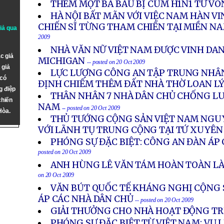
THÊM MỘT BÀ BẦU BỊ CÚM H1N1 TỬ V
HÀ NỘI BẤT MÃN VỚI VIỆC NAM HÀN 
CHIẾN SĨ TỪNG THAM CHIẾN TẠI MIỀN N
giả qua
2009
NHÀ VĂN NỮ VIỆT NAM ĐƯỢC VINH DAN
c giả
MICHIGAN
-- posted on 20 Oct 2009
 giả
LỰC LƯỢNG CÔNG AN TẬP TRUNG NHÂN
 có
ĐỊNH CHIẾM THÊM ĐẤT NHÀ THỜ LOAN L
g điệp
THÂN NHÂN 7 NHÀ DÂN CHỦ CHỐNG LUẬ
chiến
NAM
-- posted on 20 Oct 2009
Hòa.
THỦ TƯỚNG CỘNG SẢN VIỆT NAM NGU
VỚI LÃNH TỤ TRUNG CỘNG TẠI TỨ XUYÊN
PHÓNG SỰ ĐẶC BIỆT: CÔNG AN ĐÀN ÁP 
posted on 20 Oct 2009
ANH HÙNG LÊ VĂN TÁM HOÀN TOÀN L
on 20 Oct 2009
VĂN BÚT QUỐC TẾ KHÁNG NGHỊ CỘNG 
ÁP CÁC NHÀ DÂN CHỦ
-- posted on 20 Oct 2009
GIẢI THƯỞNG CHO NHÀ HOẠT ĐỘNG TR
PHÓNG SỰ ĐẶC BIỆT TỪ VIỆT NAM: VỤ 