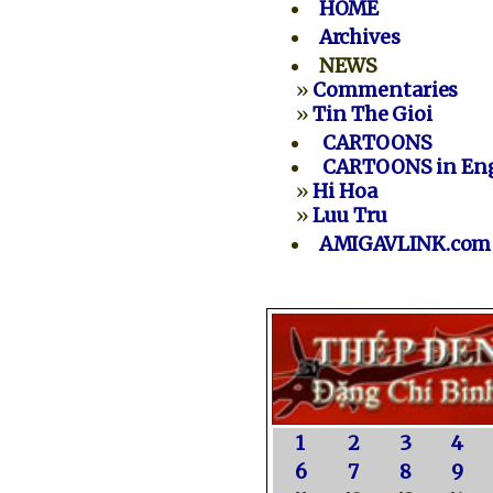
HOME
Archives
NEWS
»
Commentaries
»
Tin The Gioi
CARTOONS
CARTOONS in Eng
»
Hi Hoa
»
Luu Tru
AMIGAVLINK.com
1
2
3
4
6
7
8
9