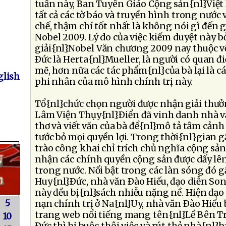
tuần này, Ban Tuyên Giáo Cộng sản{nl}Việt
tất cả các tờ báo và truyền hình trong nước 
chế, thậm chí tốt nhất là không nói gì đến 
Nobel 2009. Lý do của việc kiểm duyệt này bở
giải{nl}Nobel Văn chương 2009 nay thuộc v
Ðức là Herta{nl}Mueller, là người có quan
mẽ, hơn nữa các tác phẩm{nl}của bà lại là c
lish
phi nhân của mô hình chính trị này.
Tổ{nl}chức chọn người được nhận giải thưở
Lâm Viện Thụy{nl}Ðiển đã vinh danh nhà vă
thơ và viết văn của bà để{nl}mô tả tâm cản
tước bỏ mọi quyền lợi. Trong thời{nl}gian 
trào công khai chỉ trích chủ nghĩa cộng sả
nhận các chính quyền cộng sản được dấy lên 
trong nước. Nổi bật trong các làn sóng đó 
Huy{nl}Ðức, nhà văn Ðào Hiếu, đạo diễn So
này đều bị{nl}sách nhiễu nặng nề. Hiện đạo
5
nạn chính trị ở Na{nl}Uy, nhà văn Ðào Hiếu 
trang web nổi tiếng mang tên{nl}Lề Bên Tr
10