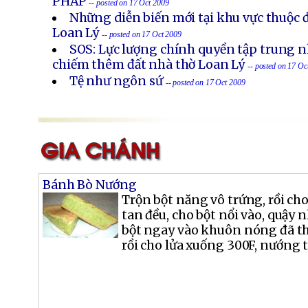
PHÁP
-- posted on 17 Oct 2009
Những diễn biến mới tại khu vực thuộc 
Loan Lý
-- posted on 17 Oct 2009
SOS: Lực lượng chính quyền tập trung nh
chiếm thêm đất nhà thờ Loan Lý
-- posted on 17 Oc
Tệ như ngôn sứ
-- posted on 17 Oct 2009
Bánh Bò Nướng
Trộn bột năng vô trứng, rồi ch
tan đều, cho bột nổi vào, quậy 
bột ngay vào khuôn nóng đã th
rồi cho lửa xuống 300F, nướng t