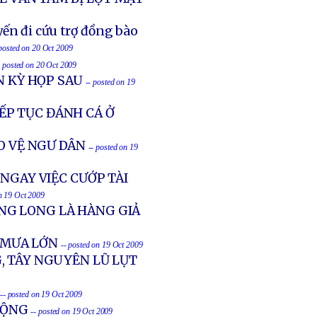
ến đi cứu trợ đồng bào
 posted on 20 Oct 2009
- posted on 20 Oct 2009
N KỲ HỌP SAU
-- posted on 19
ẾP TỤC ĐÁNH CÁ Ở
O VỆ NGƯ DÂN
-- posted on 19
NGAY VIỆC CƯỚP TÀI
on 19 Oct 2009
NG LONG LÀ HÀNG GIẢ
 MƯA LỚN
-- posted on 19 Oct 2009
G, TÂY NGUYÊN LŨ LỤT
-- posted on 19 Oct 2009
CỘNG
-- posted on 19 Oct 2009