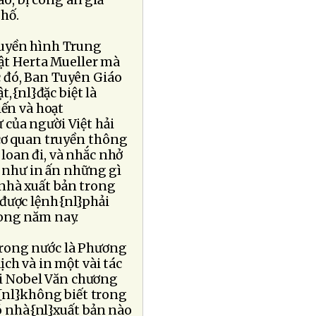
áo, bị công an giả
hố.
ruyền hình Trung
ật Herta Mueller mà
c đó, Ban Tuyên Giáo
,{nl}đặc biệt là
iến và hoạt
 của người Việt hải
 cơ quan truyền thông
loan đi, và nhắc nhở
ng như in ấn những gì
}nhà xuất bản trong
 được lệnh{nl}phải
rong năm nay.
trong nước là Phương
ch và in một vài tác
ải Nobel Văn chương
{nl}không biết trong
có nhà{nl}xuất bản nào