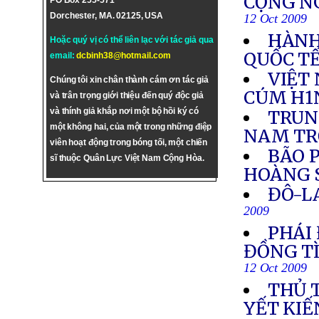
CỘNG N
PO Box 255-571
Dorchester, MA. 02125, USA
12 Oct 2009
HÀNH
Hoặc quý vị có thể liên lạc với tác giả qua
QUỐC T
email:
dcbinh38@hotmail.com
VIỆT
Chúng tôi xin chân thành cám ơn tác giả
CÚM H1
và trân trọng giới thiệu đến quý độc giả
và thính giả khắp nơi một bộ hồi ký có
TRUN
một không hai, của một trong những điệp
NAM TR
viên hoạt động trong bóng tối, một chiến
BÃO 
sĩ thuộc Quân Lực Việt Nam Cộng Hòa.
HOÀNG 
ĐÔ-L
2009
PHÁI
ĐỒNG TÌ
12 Oct 2009
THỦ 
YẾT KI