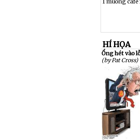
1 muỗng càfe 
HÍ HỌA
Ổng hét vào lỗ
(by Pat Cross)