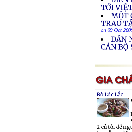
TỚI VIỆ
MỘT 
TRAO T
on 09 Oct 200
DÂN N
CÁN BỘ
Bò Lúc Lắc
2 củ tỏi dể n