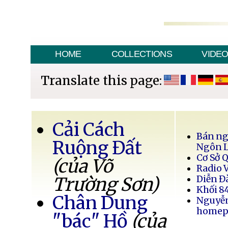
HOME
COLLECTIONS
VIDE
Translate this page:
Cải Cách
Bán ng
Ruộng Đất
Ngôn 
Cơ Sở 
(của Võ
Radio 
Trường Sơn)
Diễn Đ
Khối 8
Chân Dung
Nguyễ
homep
"bác" Hồ
(của