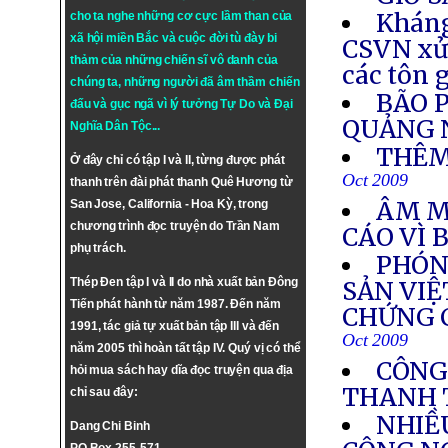
Kháng
cho ta nghe những cơ cực lầm than của
xã hội miền Bắc và cuộc đời tù đày bi
CSVN xử 
thảm của những chiến sĩ vô danh của
các tôn 
chúng ta, những người đã âm thầm chiến
BÃO 
đấu và gục ngã vì lý tưởng
Tự Do
và
Đại
QUẢNG 
Nghĩa Dân Tộc
...
THÊM
Ở đây chỉ có tập I và II, từng được phát
Oct 2009
thanh trên đài phát thanh Quê Hương từ
ÂM M
San Jose, California - Hoa Kỳ, trong
chương trình đọc truyện do Trần Nam
CÁO VÌ 
phụ trách.
PHÓN
Thép Đen tập I và II do nhà xuất bản Đông
SẢN VIỆ
Tiến phát hành từ năm 1987. Đến năm
CHỨNG C
1991, tác giả tự xuất bản tập III và đến
Oct 2009
năm 2005 thì hoàn tất tập IV. Quý vị có thể
CÔNG
hỏi mua sách hay dĩa đọc truyện qua địa
THANH 
chỉ sau đây:
NHIỀ
Dang Chi Binh