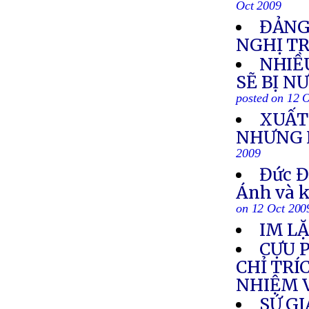
Oct 2009
ĐẢNG
NGHỊ TR
NHIỀ
SẼ BỊ N
posted on 12 
XUẤT 
NHƯNG 
2009
Đức Đ
Ánh và k
on 12 Oct 200
IM LẶ
CỰU 
CHỈ TR
NHIỆM 
SỨ GI