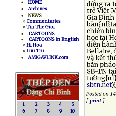
HOME
đứng ra 
Archives
trẻ Việt 
NEWS
Gia Ðình
»
Commentaries
bàn{nl}ta
»
Tin The Gioi
chiến bi
CARTOONS
học tại H
CARTOONS in English
diễn hành
»
Hi Hoa
Bellaire,
»
Luu Tru
và kết th
AMIGAVLINK.com
bắn pháo 
SB-TN tại
tường{nl}
sbtn.net
)
Posted on 14
[
print
]
1
2
3
4
5
6
7
8
9
10