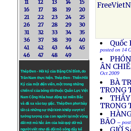
11
12
13
14
15
FreeViet
16
17
18
19
20
21
22
23
24
25
26
27
28
29
30
31
32
33
34
35
36
37
38
39
40
Quốc 
41
42
43
44
45
posted on 14 
46
47
48
49
PHÓN
ÂN CHIẾ
Thép Đen - Hồi ký của Đặng Chí Bình
, do
Oct 2009
Trần Nam thực hiện.
Thép Đen
- Thiên Hồi
BÀ T
Ký của một điện viên, một trong những
TRONG T
chiến sĩ của bóng tối thuộc Quân Lực Việt
THẦY
Nam Cộng Hòa hoạt động tại miền Bắc
TRONG 
và đã sa vào tay giặc. Thép Đen phơi bày
tất cả những sự thật kinh khiếp vượt trí
HÀNG
tưởng tượng của con người tại một vùng
BÃO
-- pos
đất mịt mù hắc ám của loài quỷ dữ mà
GIỜ 
người viết như đã đội mồ sống dậy kể