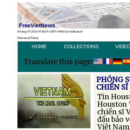
FreeVietNews
Fri Aug 07 2026 05:34:29 GMT+0000 (Coordinated
Universal Time)
HOME
COLLECTIONS
VIDE
Translate this page:
PHÓNG SỰ
CHIẾN SĨ
Tin Houst
Houston T
chiền sĩ 
đấu bảo 
Việt Nam 