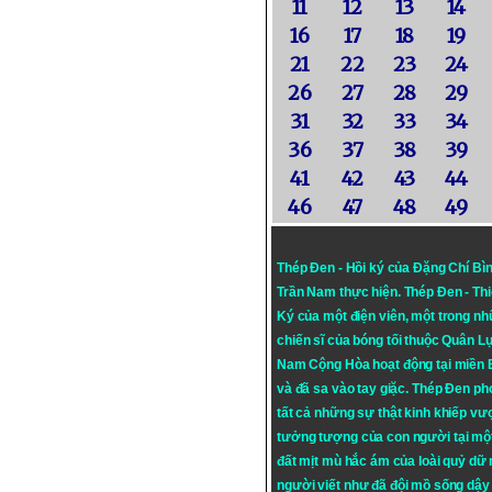
11
12
13
14
16
17
18
19
21
22
23
24
26
27
28
29
31
32
33
34
36
37
38
39
41
42
43
44
46
47
48
49
Thép Đen - Hồi ký của Đặng Chí Bì
Trần Nam thực hiện.
Thép Đen
- Th
Ký của một điện viên, một trong n
chiến sĩ của bóng tối thuộc Quân L
Nam Cộng Hòa hoạt động tại miền
và đã sa vào tay giặc. Thép Đen ph
tất cả những sự thật kinh khiếp vượ
tưởng tượng của con người tại mộ
đất mịt mù hắc ám của loài quỷ dữ
người viết như đã đội mồ sống dậy