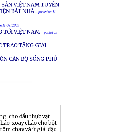
G SẢN VIỆT NAM TUYÊN
VIỆN BÁT NHÃ
-- posted on 11
on 11 Oct 2009
G TỚI VIỆT NAM
-- posted on
C TRAO TẶNG GIẢI
CÒN CÁN BỘ SỐNG PHỦ
ng, cho dầu thực vật
chảo, xoay chảo cho bột
 tôm chay và ít giá, đậu