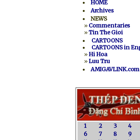
HOME
Archives
NEWS
»
Commentaries
»
Tin The Gioi
CARTOONS
CARTOONS in Eng
»
Hi Hoa
»
Luu Tru
AMIGAVLINK.com
1
2
3
4
6
7
8
9