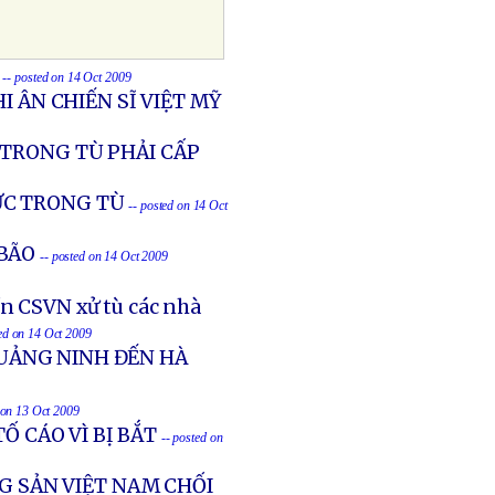
-- posted on 14 Oct 2009
I ÂN CHIẾN SĨ VIỆT MỸ
 TRONG TÙ PHẢI CẤP
ỰC TRONG TÙ
-- posted on 14 Oct
BÃO
-- posted on 14 Oct 2009
n CSVN xử tù các nhà
ted on 14 Oct 2009
UẢNG NINH ĐẾN HÀ
 on 13 Oct 2009
Ố CÁO VÌ BỊ BẮT
-- posted on
G SẢN VIỆT NAM CHỐI