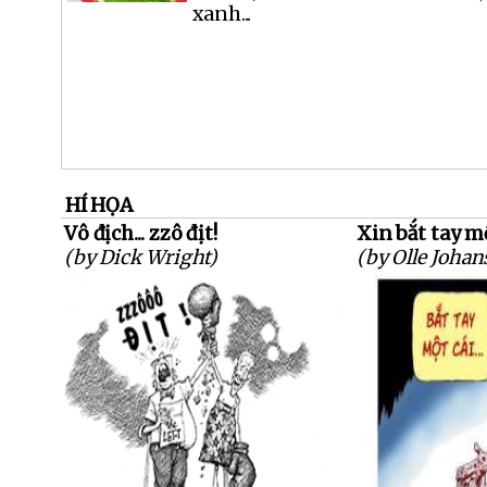
xanh...
HÍ HỌA
Vô địch... zzô địt!
Xin bắt tay một
(by Dick Wright)
(by Olle Johan