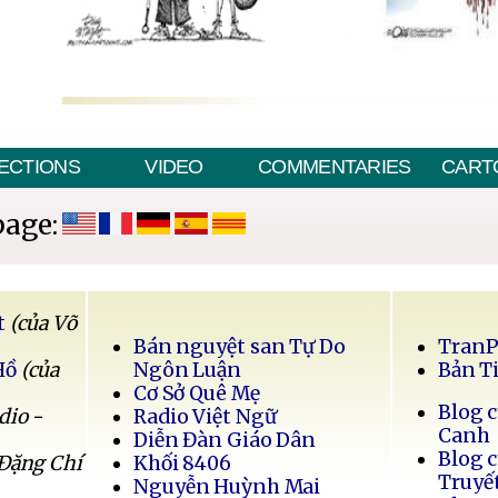
ECTIONS
VIDEO
COMMENTARIES
CART
page:
t
(của Võ
Bán nguyệt san Tự Do
Tran
Hồ
(của
Ngôn Luận
Bản T
Cơ Sở Quê Mẹ
Blog 
dio -
Radio Việt Ngữ
Canh
Diễn Đàn Giáo Dân
Blog 
 Đặng Chí
Khối 8406
Truyế
Nguyễn Huỳnh Mai