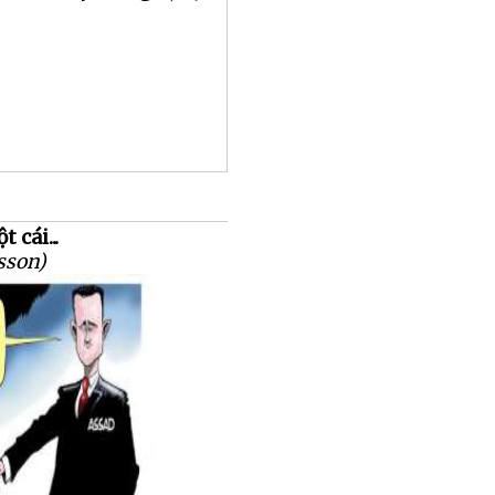
 cái...
sson)