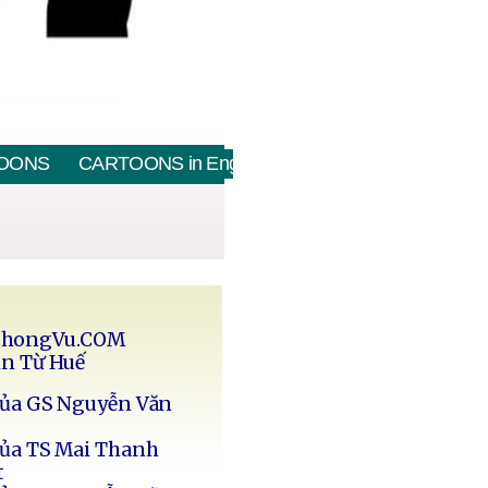
OONS
CARTOONS in English
PhongVu.COM
in Từ Huế
của GS Nguyễn Văn
của TS Mai Thanh
t