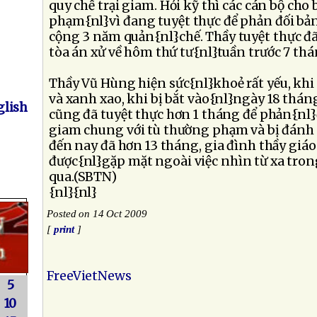
quy chế trại giam. Hỏi kỹ thì các cán bộ cho b
phạm{nl}vì đang tuyệt thực để phản đối bả
cộng 3 năm quản{nl}chế. Thầy tuyệt thực đã 
tòa án xử về hôm thứ tư{nl}tuần trước 7 thá
Thầy Vũ Hùng hiện sức{nl}khoẻ rất yếu, khi 
và xanh xao, khi bị bắt vào{nl}ngày 18 thá
lish
cũng đã tuyệt thực hơn 1 tháng để phản{nl}
giam chung với tù thường phạm và bị đánh đ
đến nay đã hơn 13 tháng, gia đình thầy giá
được{nl}gặp mặt ngoài việc nhìn từ xa tron
qua.(SBTN)
{nl}{nl}
Posted on 14 Oct 2009
[
print
]
FreeVietNews
5
10