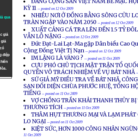
ĐẢNG CỘNG SẢN VIỆT NAM BẾ MẠC HỘ
KỲ 11
-- posted on 12 Oct 2009
NHIỀU NƠI Ở ĐỒNG BẰNG SÔNG CỬU LO
giả qua
TRÀN NGẬP VÀO NĂM 2050
-- posted on 12 Oct 2009
XUẤT CẢNG CÁ TRA LÊN ĐẾN 1.5 TỶ Đ
c giả
VẪN LỖ NẶNG
-- posted on 12 Oct 2009
 giả
Đức Đạt-Lai Lạt-Ma gặp Dân biểu Cao Q
 có
Cộng Đồng Việt Tị Nạn
-- posted on 12 Oct 2009
g điệp
IM LẶNG LÀ VÀNG ?
-- posted on 11 Oct 2009
chiến
CỰU PHÓ CHỦ TỊCH MẶT TRẬN TỔ QUỐ
Hòa.
QUYỀN VÔ TRÁCH NHIỆM VỀ VỤ BÁT NHÃ
-
SỨ GIẢ MỸ ĐIỀU TRA VỀ BÁT NHÃ, CÔN
SẠN ĐỐI DIỆN CHÙA PHƯỚC HUỆ, TỔNG HỘI
TIẾNG
-- posted on 11 Oct 2009
VỢ CHỒNG TRẦN KHẢI THANH THỦY BỊ 
THƯƠNG TÍCH
-- posted on 11 Oct 2009
THÂM HỤT THƯƠNG MẠI VÀ LẠM PHÁT 
LO NGẠI
-- posted on 11 Oct 2009
KIỆT SỨC, HƠN 1000 CÔNG NHÂN NGỪN
11 Oct 2009