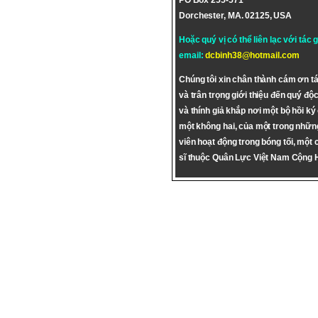
PO Box 255-571
Dorchester, MA. 02125, USA
Hoặc quý vị có thể liên lạc với tác 
email:
dcbinh38@hotmail.com
Chúng tôi xin chân thành cám ơn tá
và trân trọng giới thiệu đến quý độc
và thính giả khắp nơi một bộ hồi ký
một không hai, của một trong nhữn
viên hoạt động trong bóng tối, một 
sĩ thuộc Quân Lực Việt Nam Cộng 