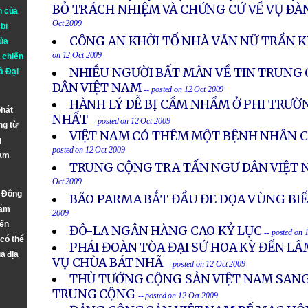
BỎ TRÁCH NHIỆM VÀ CHỨNG CỨ VỀ VỤ ÐÀ
n của
Oct 2009
bi
CÔNG AN KHỞI TỐ NHÀ VĂN NỮ TRẦN 
ủa
on 12 Oct 2009
 chiến
NHIỀU NGƯỜI BẤT MÃN VỀ TIN TRUNG
à
Đại
DÂN VIỆT NAM
-- posted on 12 Oct 2009
HÀNH LÝ DỄ BỊ CẦM NHẦM Ở PHI TRƯỜ
phát
NHẤT
-- posted on 12 Oct 2009
ng từ
VIỆT NAM CÓ THÊM MỘT BỆNH NHÂN C
g
posted on 12 Oct 2009
Nam
TRUNG CỘNG TRA TẤN NGƯ DÂN VIỆT 
Oct 2009
n Đông
BÃO PARMA BẮT ĐẦU ĐE DỌA VÙNG BI
năm
2009
đến
ĐÔ-LA NGÂN HÀNG CAO KỶ LỤC
-- posted on 
 có thể
PHÁI ĐOÀN TÒA ĐẠI SỨ HOA KỲ ĐẾN LÂ
a địa
VỤ CHÙA BÁT NHÃ
-- posted on 12 Oct 2009
THỦ TƯỚNG CỘNG SẢN VIỆT NAM SANG
TRUNG CỘNG
-- posted on 12 Oct 2009