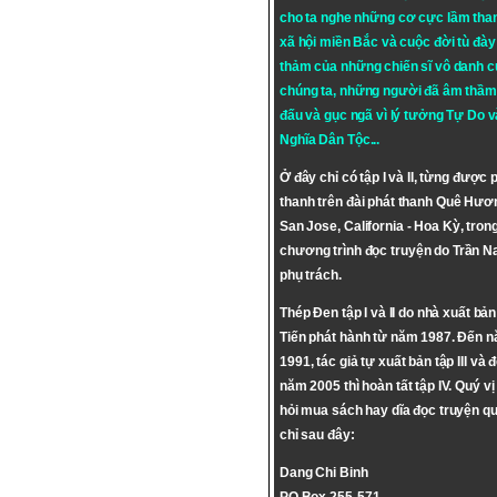
cho ta nghe những cơ cực lầm tha
xã hội miền Bắc và cuộc đời tù đày 
thảm của những chiến sĩ vô danh c
chúng ta, những người đã âm thầm
đấu và gục ngã vì lý tưởng
Tự Do
v
Nghĩa Dân Tộc
...
Ở đây chỉ có tập I và II, từng được 
thanh trên đài phát thanh Quê Hươ
San Jose, California - Hoa Kỳ, tron
chương trình đọc truyện do Trần 
phụ trách.
Thép Đen tập I và II do nhà xuất bả
Tiến phát hành từ năm 1987. Đến 
1991, tác giả tự xuất bản tập III và 
năm 2005 thì hoàn tất tập IV. Quý vị
hỏi mua sách hay dĩa đọc truyện qu
chỉ sau đây:
Dang Chi Binh