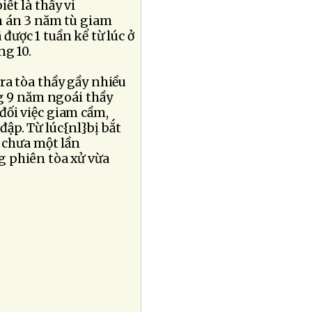
iết là thầy vi
n án 3 năm tù giam
được 1 tuần kể từ lúc ở
ng 10.
ra tòa thầy gầy nhiều
ng 9 năm ngoái thầy
đối việc giam cầm,
ập. Từ lúc{nl}bị bắt
o chưa một lần
g phiên tòa xử vừa