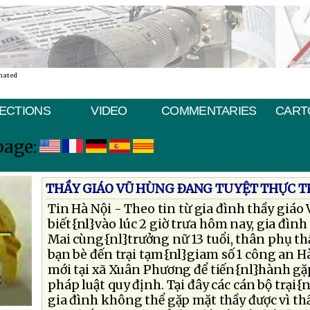
nated
ECTIONS
VIDEO
COMMENTARIES
CART
page:
THẦY GIÁO VŨ HÙNG ÐANG TUYỆT THỰC 
Tin Hà Nội - Theo tin từ gia đình thầy giá
biết{nl}vào lúc 2 giờ trưa hôm nay, gia đìn
Mai cùng{nl}trưởng nữ 13 tuổi, thân phụ th
bạn bè đến trại tạm{nl}giam số 1 công an Hà
mới tại xã Xuân Phương để tiến{nl}hành gặ
pháp luật quy định. Tại đây các cán bộ trại{
gia đình không thể gặp mặt thầy được vì t