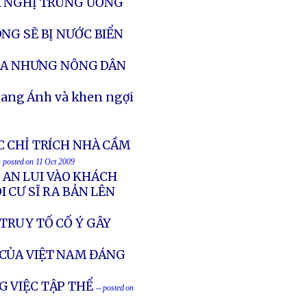
I NGHỊ TRUNG ƯƠNG
NG SẼ BỊ NƯỚC BIỂN
ÔLA NHƯNG NÔNG DÂN
uang Ánh và khen ngợi
C CHỈ TRÍCH NHÀ CẦM
- posted on 11 Oct 2009
G AN LUI VÀO KHÁCH
 CƯ SĨ RA BẢN LÊN
TRUY TỐ CỐ Ý GÂY
CỦA VIỆT NAM ĐÁNG
G VIỆC TẬP THỂ
-- posted on