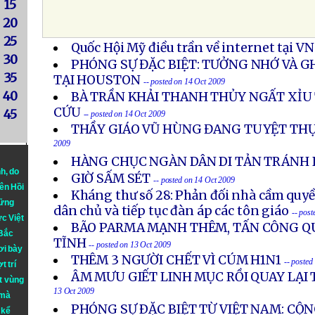
15
20
25
Quốc Hội Mỹ điều trần về internet tại VN
30
PHÓNG SỰ ĐẶC BIỆT: TƯỞNG NHỚ VÀ GH
35
TẠI HOUSTON
-- posted on 14 Oct 2009
40
BÀ TRẦN KHẢI THANH THỦY NGẤT XỈU
CỨU
45
-- posted on 14 Oct 2009
THẦY GIÁO VŨ HÙNG ĐANG TUYỆT TH
2009
HÀNG CHỤC NGÀN DÂN DI TẢN TRÁNH 
nh
, do
GIỜ SẤM SÉT
-- posted on 14 Oct 2009
iên Hồi
Kháng thư số 28: Phản đối nhà cầm quyề
hững
dân chủ và tiếp tục đàn áp các tôn giáo
-- pos
ực Việt
BÃO PARMA MẠNH THÊM, TẤN CÔNG Q
 Bắc
TĨNH
-- posted on 13 Oct 2009
ơi bày
THÊM 3 NGƯỜI CHẾT VÌ CÚM H1N1
-- posted
t trí
ÂM MƯU GIẾT LINH MỤC RỒI QUAY LẠI T
t vùng
13 Oct 2009
 mà
PHÓNG SỰ ÐẶC BIỆT TỪ VIỆT NAM: CỘN
 kể