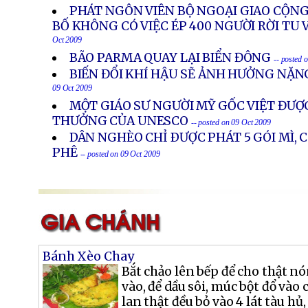
PHÁT NGÔN VIÊN BỘ NGOẠI GIAO CỘN
BỐ KHÔNG CÓ VIỆC ÉP 400 NGƯỜI RỜI TU 
Oct 2009
BÃO PARMA QUAY LẠI BIỂN ĐÔNG
-- posted 
BIẾN ĐỔI KHÍ HẬU SẼ ẢNH HƯỞNG NẶN
09 Oct 2009
MỘT GIÁO SƯ NGƯỜI MỸ GỐC VIỆT ĐƯỢ
THƯỞNG CỦA UNESCO
-- posted on 09 Oct 2009
DÂN NGHÈO CHỈ ÐƯỢC PHÁT 5 GÓI MÌ, 
PHÊ
-- posted on 09 Oct 2009
Bánh Xèo Chay
Bắt chảo lên bếp để cho thật nó
vào, để dầu sôi, múc bột đổ vào 
lan thật đều bỏ vào 4 lát tàu hủ,