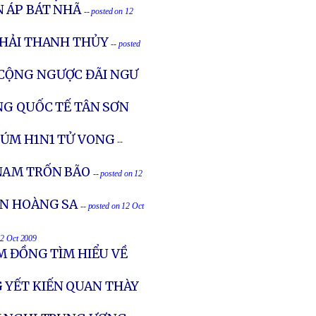
N ÁP BÁT NHÃ
-- posted on 12
KHẢI THANH THỦY
-- posted
 CỘNG NGƯỢC ĐÃI NGƯ
NG QUỐC TẾ TÂN SƠN
ÚM H1N1 TỬ VONG
--
NAM TRỐN BÃO
-- posted on 12
ỂN HOÀNG SA
-- posted on 12 Oct
12 Oct 2009
M ĐỒNG TÌM HIỂU VỀ
 YẾT KIẾN QUAN THÀY