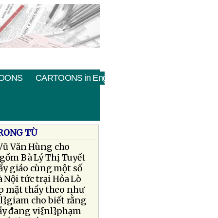
OONS
CARTOONS in English
TRONG TÙ
o Vũ Văn Hùng cho
h gồm Bà Lý Thị Tuyết
ầy giáo cùng một số
 Nội tức trại Hỏa Lò
p mặt thầy theo như
nl}giam cho biết rằng
hầy đang vi{nl}phạm