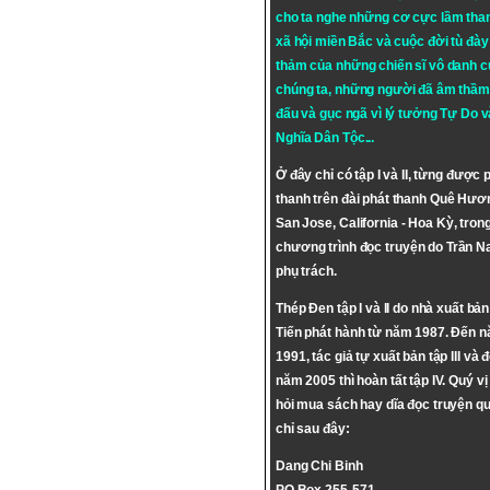
cho ta nghe những cơ cực lầm tha
xã hội miền Bắc và cuộc đời tù đày 
thảm của những chiến sĩ vô danh c
chúng ta, những người đã âm thầm
đấu và gục ngã vì lý tưởng
Tự Do
v
Nghĩa Dân Tộc
...
Ở đây chỉ có tập I và II, từng được 
thanh trên đài phát thanh Quê Hươ
San Jose, California - Hoa Kỳ, tron
chương trình đọc truyện do Trần 
phụ trách.
Thép Đen tập I và II do nhà xuất bả
Tiến phát hành từ năm 1987. Đến 
1991, tác giả tự xuất bản tập III và 
năm 2005 thì hoàn tất tập IV. Quý vị
hỏi mua sách hay dĩa đọc truyện qu
chỉ sau đây:
Dang Chi Binh