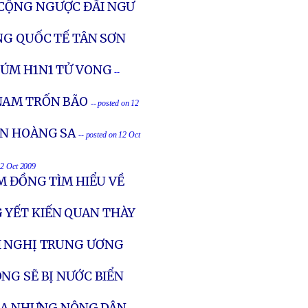
 CỘNG NGƯỢC ĐÃI NGƯ
NG QUỐC TẾ TÂN SƠN
ÚM H1N1 TỬ VONG
--
NAM TRỐN BÃO
-- posted on 12
ỂN HOÀNG SA
-- posted on 12 Oct
12 Oct 2009
M ĐỒNG TÌM HIỂU VỀ
 YẾT KIẾN QUAN THÀY
I NGHỊ TRUNG ƯƠNG
NG SẼ BỊ NƯỚC BIỂN