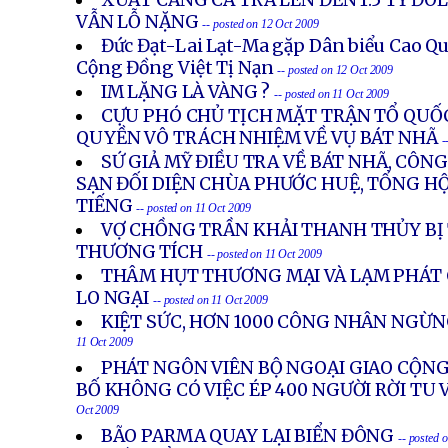
XUẤT CẢNG CÁ TRA LÊN ĐẾN 1.5 TỶ Đ
VẪN LỖ NẶNG
-- posted on 12 Oct 2009
Đức Đạt-Lai Lạt-Ma gặp Dân biểu Cao Q
Cộng Đồng Việt Tị Nạn
-- posted on 12 Oct 2009
IM LẶNG LÀ VÀNG ?
-- posted on 11 Oct 2009
CỰU PHÓ CHỦ TỊCH MẶT TRẬN TỔ QUỐ
QUYỀN VÔ TRÁCH NHIỆM VỀ VỤ BÁT NHÃ
-
SỨ GIẢ MỸ ĐIỀU TRA VỀ BÁT NHÃ, CÔN
SẠN ĐỐI DIỆN CHÙA PHƯỚC HUỆ, TỔNG HỘI
TIẾNG
-- posted on 11 Oct 2009
VỢ CHỒNG TRẦN KHẢI THANH THỦY BỊ 
THƯƠNG TÍCH
-- posted on 11 Oct 2009
THÂM HỤT THƯƠNG MẠI VÀ LẠM PHÁT 
LO NGẠI
-- posted on 11 Oct 2009
KIỆT SỨC, HƠN 1000 CÔNG NHÂN NGỪN
11 Oct 2009
PHÁT NGÔN VIÊN BỘ NGOẠI GIAO CỘN
BỐ KHÔNG CÓ VIỆC ÉP 400 NGƯỜI RỜI TU 
Oct 2009
BÃO PARMA QUAY LẠI BIỂN ĐÔNG
-- posted 