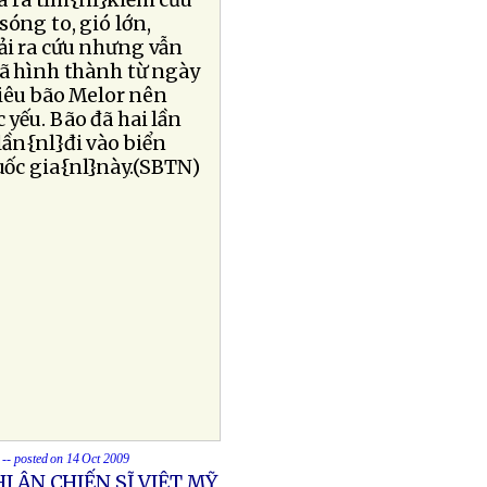
cá ra tìm{nl}kiếm cứu
sóng to, gió lớn,
hải ra cứu nhưng vẫn
đã hình thành từ ngày
iêu bão Melor nên
 yếu. Bão đã hai lần
lần{nl}đi vào biển
uốc gia{nl}này.(SBTN)
-- posted on 14 Oct 2009
I ÂN CHIẾN SĨ VIỆT MỸ