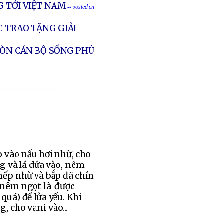
G TỚI VIỆT NAM
-- posted on
C TRAO TẶNG GIẢI
CÒN CÁN BỘ SỐNG PHỦ
o vào nấu hơi nhừ, cho
g và lá dứa vào, nêm
nếp nhừ và bắp đã chín
 nêm ngọt là được
quá) để lửa yếu. Khi
, cho vani vào...