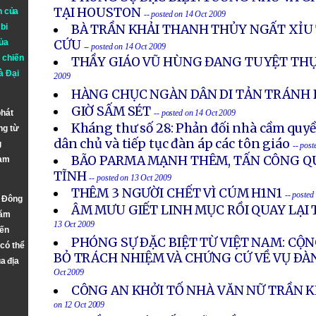
TẠI HOUSTON
n của
-- posted on 14 Oct 2009
bi
BÀ TRẦN KHẢI THANH THỦY NGẤT XỈU
ủa
CỨU
-- posted on 14 Oct 2009
 chiến
THẦY GIÁO VŨ HÙNG ĐANG TUYỆT TH
à
Đại
2009
HÀNG CHỤC NGÀN DÂN DI TẢN TRÁNH 
GIỜ SẤM SÉT
phát
-- posted on 14 Oct 2009
Kháng thư số 28: Phản đối nhà cầm quyề
ng từ
dân chủ và tiếp tục đàn áp các tôn giáo
g
-- pos
BÃO PARMA MẠNH THÊM, TẤN CÔNG Q
Nam
TĨNH
-- posted on 13 Oct 2009
THÊM 3 NGƯỜI CHẾT VÌ CÚM H1N1
-- posted
n Đông
ÂM MƯU GIẾT LINH MỤC RỒI QUAY LẠI T
năm
13 Oct 2009
đến
PHÓNG SỰ ÐẶC BIỆT TỪ VIỆT NAM: CỘN
 có thể
BỎ TRÁCH NHIỆM VÀ CHỨNG CỨ VỀ VỤ ÐÀ
a địa
Oct 2009
CÔNG AN KHỞI TỐ NHÀ VĂN NỮ TRẦN 
on 12 Oct 2009