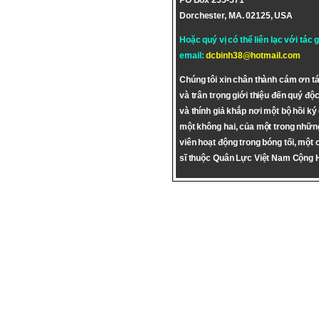
PO Box 255-571
Dorchester, MA. 02125, USA
Hoặc quý vị có thể liên lạc với tác 
email:
dcbinh38@hotmail.com
Chúng tôi xin chân thành cám ơn tá
và trân trọng giới thiệu đến quý độc
và thính giả khắp nơi một bộ hồi ký
một không hai, của một trong nhữn
viên hoạt động trong bóng tối, một 
sĩ thuộc Quân Lực Việt Nam Cộng 