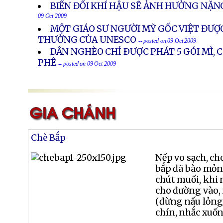
BIẾN ĐỔI KHÍ HẬU SẼ ẢNH HƯỞNG NẶN
09 Oct 2009
MỘT GIÁO SƯ NGƯỜI MỸ GỐC VIỆT ĐƯỢ
THƯỞNG CỦA UNESCO
-- posted on 09 Oct 2009
DÂN NGHÈO CHỈ ÐƯỢC PHÁT 5 GÓI MÌ, 
PHÊ
-- posted on 09 Oct 2009
Chè Bắp
Nếp vo sạch, ch
bắp đã bào mỏn
chút muối, khi 
cho đường vào,
(đừng nấu lỏng 
chín, nhắc xuống