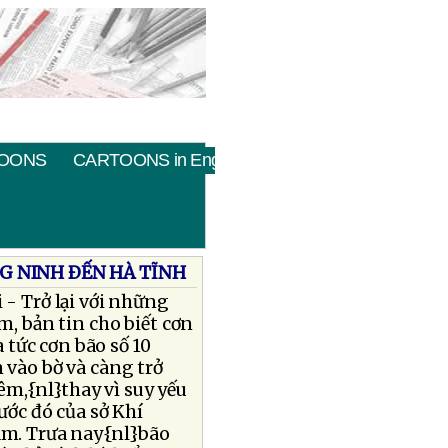
OONS
CARTOONS in English
G NINH ÐẾN HÀ TĨNH
 - Trở lại với những
m, bản tin cho biết cơn
tức cơn bão số 10
 vào bờ và càng trở
m,{nl}thay vì suy yếu
ước đó của sở Khí
am. Trưa nay{nl}bão