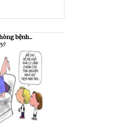
hòng bệnh...
ey)