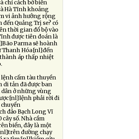
à chỉ cách bờ biển
à Hà Tĩnh khoảng
ạm vi ảnh hưởng rộng
 đến Quảng Trị se? có
ên thời gian đổ bộ vào
Tĩnh được tiên đoán là
l}Bão Parma sẽ hoành
từ Thanh Hóa{nl}đến
 thành áp thấp nhiệt
.
 lệnh cấm tàu thuyền
 di tản đã được ban
i dân ở những vùng
ợc{nl}lệnh phải rời đi
n chuyển
ch đảo Bạch Long Vĩ
0 cây số. Nhà cầm
ên biển, đây là một
{nl}trên đường chạy