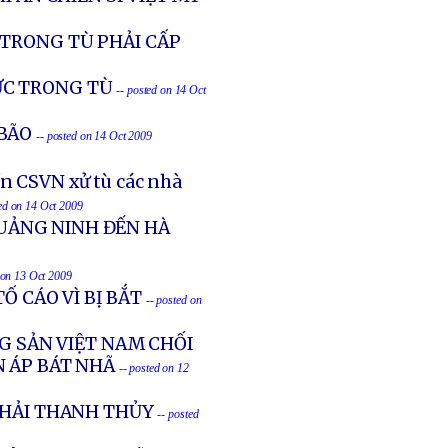
 TRONG TÙ PHẢI CẤP
ỰC TRONG TÙ
-- posted on 14 Oct
BÃO
-- posted on 14 Oct 2009
n CSVN xử tù các nhà
ted on 14 Oct 2009
UẢNG NINH ĐẾN HÀ
 on 13 Oct 2009
Ố CÁO VÌ BỊ BẮT
-- posted on
G SẢN VIỆT NAM CHỐI
N ÁP BÁT NHÃ
-- posted on 12
KHẢI THANH THỦY
-- posted