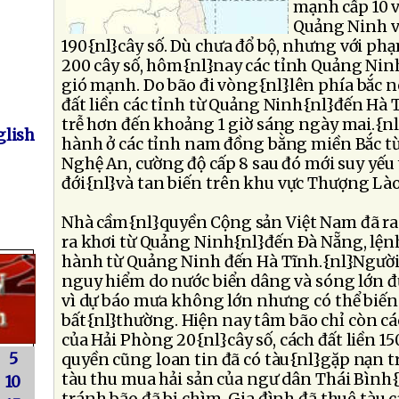
mạnh cấp 10 v
Quảng Ninh v
190{nl}cây số. Dù chưa đổ bộ, nhưng với ph
200 cây số, hôm{nl}nay các tỉnh Quảng Ninh
gió mạnh. Do bão đi vòng{nl}lên phía bắc n
đất liền các tỉnh từ Quảng Ninh{nl}đến Hà 
trễ hơn đến khoảng 1 giờ sáng ngày mai.{n
lish
hành ở các tỉnh nam đồng bằng miền Bắc 
Nghệ An, cường độ cấp 8 sau đó mới suy yếu
đới{nl}và tan biến trên khu vực Thượng Lào
Nhà cầm{nl}quyền Cộng sản Việt Nam đã ra
ra khơi từ Quảng Ninh{nl}đến Ðà Nẵng, lệnh
hành từ Quảng Ninh đến Hà Tĩnh.{nl}Ngườ
nguy hiểm do nước biển dâng và sóng lớn đư
vì dự báo mưa không lớn nhưng có thể biế
bất{nl}thường. Hiện nay tâm bão chỉ còn cá
của Hải Phòng 20{nl}cây số, cách đất liền 15
5
quyền cũng loan tin đã có tàu{nl}gặp nạn tr
tàu thu mua hải sản của ngư dân Thái Bình
10