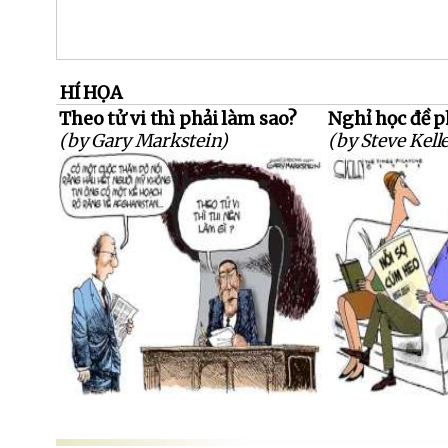
HÍ HỌA
Theo tử vi thì phải làm sao?
Nghỉ học đề p
(by Gary Markstein)
(by Steve Kell