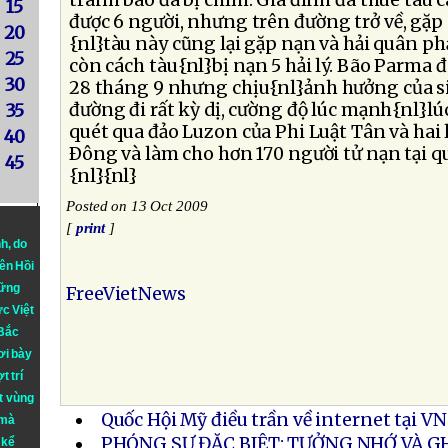
tránh bão đã bị chìm. Gia đình đã thuê tàu 
15
được 6 người, nhưng trên đường trở về, gặp 
20
{nl}tàu này cũng lại gặp nạn và hải quân p
25
còn cách tàu{nl}bị nạn 5 hải lý. Bão Parma 
30
28 tháng 9 nhưng chịu{nl}ảnh hưởng của s
đường đi rất kỳ dị, cường độ lúc mạnh{nl}lúc
35
quét qua đảo Luzon của Phi Luật Tân và hai 
40
Ðông và làm cho hơn 170 người tử nạn tại q
45
{nl}{nl}
Posted on 13 Oct 2009
[
print
]
nh
, do
iên Hồi
hững
FreeVietNews
ực Việt
 Bắc
ơi bày
t trí
t vùng
Quốc Hội Mỹ điều trần về internet tại VN
 mà
PHÓNG SỰ ĐẶC BIỆT: TƯỞNG NHỚ VÀ GH
 kể