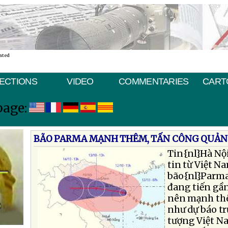
ated
ECTIONS
VIDEO
COMMENTARIES
CART
page:
BÃO PARMA MẠNH THÊM, TẤN CÔNG QUẢN
Tin{nl}Hà Nội
tin từ Việt Na
bão{nl}Parma 
đang tiến gần
nên mạnh thê
như dự báo tr
tượng Việt N