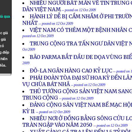
NHIỀU NGƯỜI BẤT MÃN VỀ TIN TRUNG
DÂN VIỆT NAM
-- posted on 12 Oct 2009
HÀNH LÝ DỄ BỊ CẦM NHẦM Ở PHI TRƯỜ
giả qua
NHẤT
-- posted on 12 Oct 2009
VIỆT NAM CÓ THÊM MỘT BỆNH NHÂN C
c giả
posted on 12 Oct 2009
 giả
TRUNG CỘNG TRA TẤN NGƯ DÂN VIỆT 
 có
Oct 2009
g điệp
BÃO PARMA BẮT ĐẦU ĐE DỌA VÙNG BI
chiến
2009
Hòa.
ĐÔ-LA NGÂN HÀNG CAO KỶ LỤC
-- posted on 
PHÁI ĐOÀN TÒA ĐẠI SỨ HOA KỲ ĐẾN LÂ
VỤ CHÙA BÁT NHÃ
-- posted on 12 Oct 2009
THỦ TƯỚNG CỘNG SẢN VIỆT NAM SANG
TRUNG CỘNG
-- posted on 12 Oct 2009
ĐẢNG CỘNG SẢN VIỆT NAM BẾ MẠC HỘ
KỲ 11
-- posted on 12 Oct 2009
NHIỀU NƠI Ở ĐỒNG BẰNG SÔNG CỬU LO
TRÀN NGẬP VÀO NĂM 2050
-- posted on 12 Oct 2009