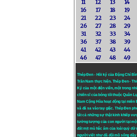
11
12
13
14
16
17
18
19
21
22
23
24
26
27
28
29
31
32
33
34
36
37
38
39
41
42
43
44
46
47
48
49
Thép Đen - Hồi ký của Đặng Chí Bì
Trần Nam thực hiện.
Thép Đen
- Th
Ký của một điện viên, một trong n
chiến sĩ của bóng tối thuộc Quân L
Nam Cộng Hòa hoạt động tại miền
và đã sa vào tay giặc. Thép Đen ph
tất cả những sự thật kinh khiếp vượ
tưởng tượng của con người tại mộ
đất mịt mù hắc ám của loài quỷ dữ
người viết như đã đội mồ sống dậy