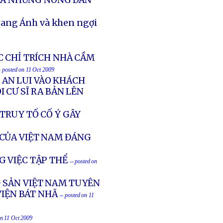
ÔLA NHƯNG NÔNG DÂN
uang Ánh và khen ngợi
C CHỈ TRÍCH NHÀ CẦM
- posted on 11 Oct 2009
G AN LUI VÀO KHÁCH
 CƯ SĨ RA BẢN LÊN
TRUY TỐ CỐ Ý GÂY
CỦA VIỆT NAM ĐÁNG
G VIỆC TẬP THỂ
-- posted on
G SẢN VIỆT NAM TUYÊN
VIỆN BÁT NHÃ
-- posted on 11
on 11 Oct 2009