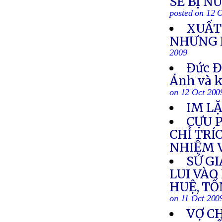
SẼ BỊ N
posted on 12 
XUẤT 
NHƯNG 
2009
Đức Đ
Ánh và k
on 12 Oct 200
IM LẶ
CỰU 
CHỈ TR
NHIỆM 
SỨ GI
LUI VÀO
HUỆ, TỔ
on 11 Oct 200
VỢ C