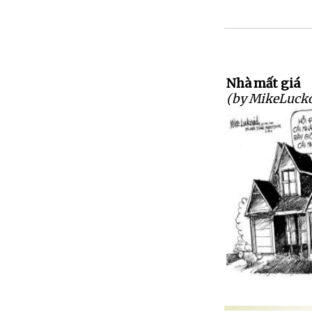
Nhà mất giá
(by MikeLucko