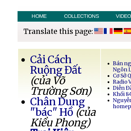
HOME
COLLECTIONS
VIDE
Translate this page:
Cải Cách
Bán ng
Ruộng Đất
Ngôn 
Cơ Sở 
(của Võ
Radio 
Trường Sơn)
Diễn Đ
Khối 8
Chân Dung
Nguyễ
homep
"bác" Hồ
(của
Kiều Phong)