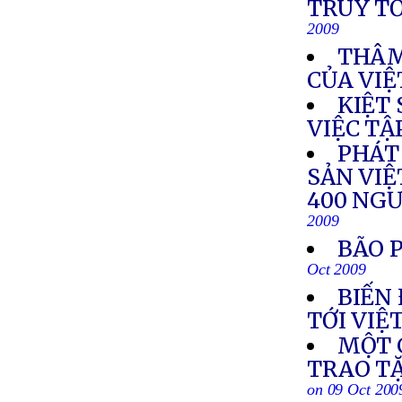
TRUY TỐ
2009
THÂM
CỦA VIỆ
KIỆT
VIỆC TẬ
PHÁT
SẢN VIỆ
400 NGƯ
2009
BÃO 
Oct 2009
BIẾN
TỚI VIỆ
MỘT 
TRAO T
on 09 Oct 200