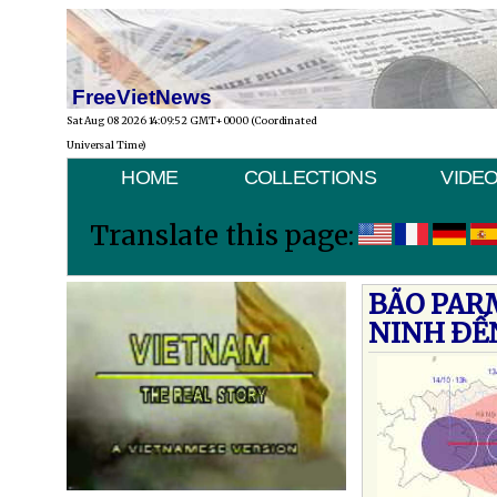
FreeVietNews
Sat Aug 08 2026 14:09:52 GMT+0000 (Coordinated
Universal Time)
HOME
COLLECTIONS
VIDE
Translate this page:
BÃO PAR
NINH ÐẾ