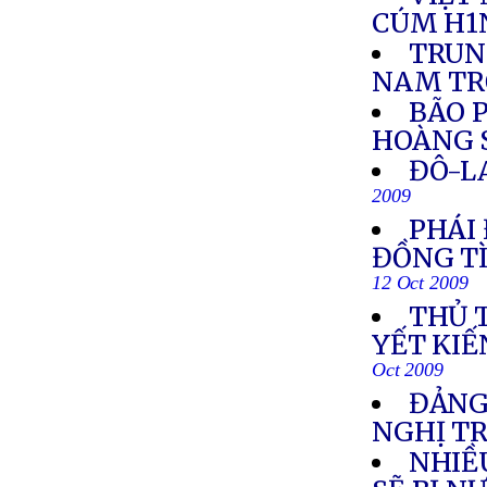
CÚM H1
TRUN
NAM TR
BÃO 
HOÀNG 
ĐÔ-L
2009
PHÁI
ĐỒNG TÌ
12 Oct 2009
THỦ 
YẾT KI
Oct 2009
ĐẢNG
NGHỊ TR
NHIỀ