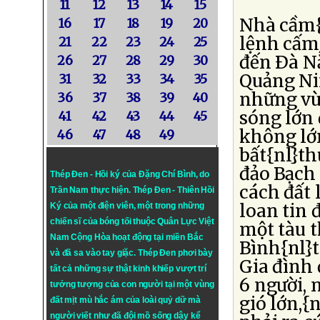
11
12
13
14
15
Nhà cầm{
16
17
18
19
20
lệnh cấm
21
22
23
24
25
đến Ðà Nẵ
26
27
28
29
30
Quảng Ni
31
32
33
34
35
những vù
36
37
38
39
40
sóng lớn 
41
42
43
44
45
không lớ
46
47
48
49
bất{nl}th
đảo Bạch 
Thép Đen - Hồi ký của Đặng Chí Bình
, do
cách đất 
Trần Nam thực hiện.
Thép Đen
- Thiên Hồi
loan tin 
Ký của một điện viên, một trong những
chiến sĩ của bóng tối thuộc Quân Lực Việt
một tàu t
Nam Cộng Hòa hoạt động tại miền Bắc
Bình{nl}t
và đã sa vào tay giặc. Thép Đen phơi bày
Gia đình 
tất cả những sự thật kinh khiếp vượt trí
6 người, 
tưởng tượng của con người tại một vùng
gió lớn,{
đất mịt mù hắc ám của loài quỷ dữ mà
người viết như đã đội mồ sống dậy kể