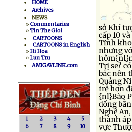
HOME
Archives
NEWS
»
Commentaries
sở Khí t
»
Tin The Gioi
cấp 10 và
CARTOONS
Tĩnh khoả
CARTOONS in English
nhưng vớ
»
Hi Hoa
hôm{nl}n
»
Luu Tru
Trị se? c
AMIGAVLINK.com
bắc nên t
Quảng Ni
trễ hơn đ
{nl}Bão 
đồng bằn
Nghệ An, 
thành áp 
1
2
3
4
5
vực Thượ
6
7
8
9
10