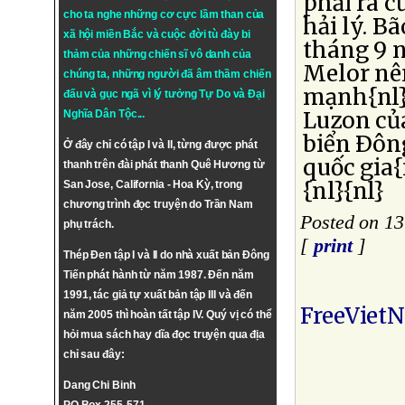
phải ra c
cho ta nghe những cơ cực lầm than của
hải lý. B
xã hội miền Bắc và cuộc đời tù đày bi
tháng 9 
thảm của những chiến sĩ vô danh của
Melor nên
chúng ta, những người đã âm thầm chiến
mạnh{nl}l
đấu và gục ngã vì lý tưởng
Tự Do
và
Đại
Luzon của
Nghĩa Dân Tộc
...
biển Ðông
Ở đây chỉ có tập I và II, từng được phát
quốc gia
thanh trên đài phát thanh Quê Hương từ
{nl}{nl}
San Jose, California - Hoa Kỳ, trong
chương trình đọc truyện do Trần Nam
Posted on 13
phụ trách.
[
print
]
Thép Đen tập I và II do nhà xuất bản Đông
Tiến phát hành từ năm 1987. Đến năm
1991, tác giả tự xuất bản tập III và đến
FreeViet
năm 2005 thì hoàn tất tập IV. Quý vị có thể
hỏi mua sách hay dĩa đọc truyện qua địa
chỉ sau đây:
Dang Chi Binh