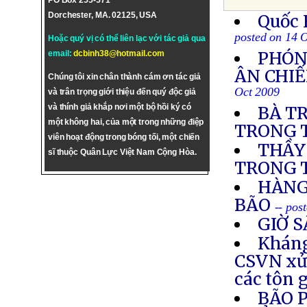
PO Box 255-571
Dorchester, MA. 02125, USA
Quốc 
posted on 14 
Hoặc quý vị có thể liên lạc với tác giả qua
PHÓN
email:
dcbinh38@hotmail.com
ÂN CHIẾ
Chúng tôi xin chân thành cám ơn tác giả
Oct 2009
và trân trọng giới thiệu đến quý độc giả
và thính giả khắp nơi một bộ hồi ký có
BÀ T
một không hai, của một trong những điệp
TRONG T
viên hoạt động trong bóng tối, một chiến
THẦY
sĩ thuộc Quân Lực Việt Nam Cộng Hòa.
TRONG 
HÀNG
BÃO
-- pos
GIỜ 
Kháng
CSVN xử 
các tôn 
BÃO 