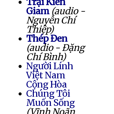
Trại Kiên
Giam
(audio -
Nguyễn Chí
Thiệp)
Thép Đen
(audio - Đặng
Chí Bình)
Người Lính
Việt Nam
Cộng Hòa
Chúng Tôi
Muốn Sống
(Vĩnh Noãn