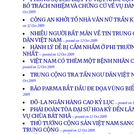
BỎ TRÁCH NHIỆM VÀ CHỨNG CỨ VỀ VỤ ÐÀ
Oct 2009
CÔNG AN KHỞI TỐ NHÀ VĂN NỮ TRẦN 
on 12 Oct 2009
NHIỀU NGƯỜI BẤT MÃN VỀ TIN TRUNG
DÂN VIỆT NAM
-- posted on 12 Oct 2009
HÀNH LÝ DỄ BỊ CẦM NHẦM Ở PHI TRƯỜ
NHẤT
-- posted on 12 Oct 2009
VIỆT NAM CÓ THÊM MỘT BỆNH NHÂN C
posted on 12 Oct 2009
TRUNG CỘNG TRA TẤN NGƯ DÂN VIỆT 
Oct 2009
BÃO PARMA BẮT ĐẦU ĐE DỌA VÙNG BI
2009
ĐÔ-LA NGÂN HÀNG CAO KỶ LỤC
-- posted on 
PHÁI ĐOÀN TÒA ĐẠI SỨ HOA KỲ ĐẾN LÂ
VỤ CHÙA BÁT NHÃ
-- posted on 12 Oct 2009
THỦ TƯỚNG CỘNG SẢN VIỆT NAM SANG
TRUNG CỘNG
-- posted on 12 Oct 2009