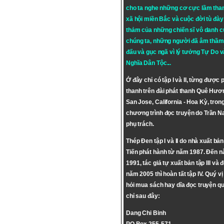
cho ta nghe những cơ cực lầm tha
xã hội miền Bắc và cuộc đời tù đày 
thảm của những chiến sĩ vô danh c
chúng ta, những người đã âm thầm
đấu và gục ngã vì lý tưởng
Tự Do
v
Nghĩa Dân Tộc
...
Ở đây chỉ có tập I và II, từng được 
thanh trên đài phát thanh Quê Hươ
San Jose, California - Hoa Kỳ, tron
chương trình đọc truyện do Trần 
phụ trách.
Thép Đen tập I và II do nhà xuất bả
Tiến phát hành từ năm 1987. Đến 
1991, tác giả tự xuất bản tập III và 
năm 2005 thì hoàn tất tập IV. Quý vị
hỏi mua sách hay dĩa đọc truyện qu
chỉ sau đây:
Dang Chi Binh