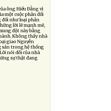
của ông Hiếu Ðằng vì
ia một cuộc phản đối
 đối như loại phản
hững lời lẽ mạnh mẽ,
 xung đột này bằng
 hành. Không thấy nhà
oại giao Nguyễn
g sản trong hệ thống
 Lời nói dối của nhà
hững sự thật đang