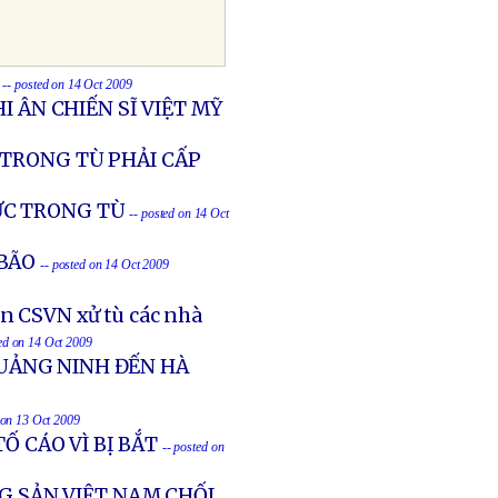
-- posted on 14 Oct 2009
I ÂN CHIẾN SĨ VIỆT MỸ
 TRONG TÙ PHẢI CẤP
ỰC TRONG TÙ
-- posted on 14 Oct
BÃO
-- posted on 14 Oct 2009
n CSVN xử tù các nhà
ted on 14 Oct 2009
UẢNG NINH ĐẾN HÀ
 on 13 Oct 2009
Ố CÁO VÌ BỊ BẮT
-- posted on
G SẢN VIỆT NAM CHỐI