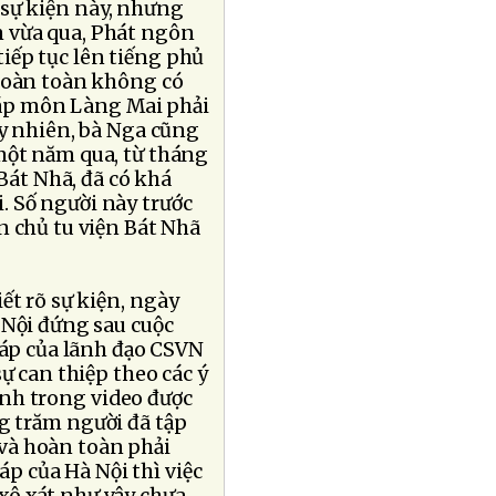
sự kiện này, nhưng
 vừa qua, Phát ngôn
iếp tục lên tiếng phủ
 hoàn toàn không có
háp môn Làng Mai phải
uy nhiên, bà Nga cũng
một năm qua, từ tháng
Bát Nhã, đã có khá
 Số người này trước
n chủ tu viện Bát Nhã
ết rõ sự kiện, ngày
 Nội đứng sau cuộc
háp của lãnh đạo CSVN
ự can thiệp theo các ý
nh trong video được
ng trăm người đã tập
 và hoàn toàn phải
áp của Hà Nội thì việc