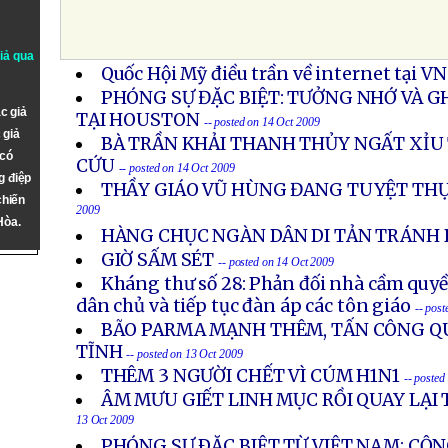
giả qua
Quốc Hội Mỹ điều trần về internet tại VN
PHÓNG SỰ ĐẶC BIỆT: TƯỞNG NHỚ VÀ GH
c giả
TẠI HOUSTON
-- posted on 14 Oct 2009
 giả
BÀ TRẦN KHẢI THANH THỦY NGẤT XỈU
 có
CỨU
-- posted on 14 Oct 2009
g điệp
THẦY GIÁO VŨ HÙNG ĐANG TUYỆT TH
chiến
2009
Hòa.
HÀNG CHỤC NGÀN DÂN DI TẢN TRÁNH 
GIỜ SẤM SÉT
-- posted on 14 Oct 2009
Kháng thư số 28: Phản đối nhà cầm quyề
dân chủ và tiếp tục đàn áp các tôn giáo
-- pos
BÃO PARMA MẠNH THÊM, TẤN CÔNG Q
TĨNH
-- posted on 13 Oct 2009
THÊM 3 NGƯỜI CHẾT VÌ CÚM H1N1
-- posted
ÂM MƯU GIẾT LINH MỤC RỒI QUAY LẠI T
13 Oct 2009
PHÓNG SỰ ÐẶC BIỆT TỪ VIỆT NAM: CỘN