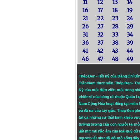
11
12
13
14
16
17
18
19
21
22
23
24
26
27
28
29
31
32
33
34
36
37
38
39
41
42
43
44
46
47
48
49
Thép Đen - Hồi ký của Đặng Chí Bì
Trần Nam thực hiện.
Thép Đen
- Th
Ký của một điện viên, một trong n
chiến sĩ của bóng tối thuộc Quân L
Nam Cộng Hòa hoạt động tại miền
và đã sa vào tay giặc. Thép Đen ph
tất cả những sự thật kinh khiếp vượ
tưởng tượng của con người tại mộ
đất mịt mù hắc ám của loài quỷ dữ
người viết như đã đội mồ sống dậy