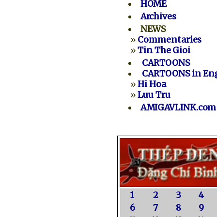
HOME
Archives
NEWS
»
Commentaries
»
Tin The Gioi
CARTOONS
CARTOONS in Eng
»
Hi Hoa
»
Luu Tru
AMIGAVLINK.com
1
2
3
4
6
7
8
9