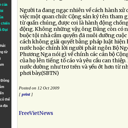
n của
Người ta đang ngạc nhiên về cách hành xử 
bi
việc một quan chức Cộng sản ký tên tham g
ủa
từ quần chúng, được coi là hành động chống
 chiến
động. Không những vậy, ông Ðằng còn có n
à
Đại
buộc tội nhà cầm quyền đã nuôi dưỡng cuộc
cách không giải quyết bằng pháp luật hiện
phát
nước hoặc chính lời người phát ngôn Bộ Ng
ng từ
Phương Nga nói gì về chính các cán bộ Cộn
g
của họ lên tiếng tố cáo và yêu cầu can thiệp.
Nam
nước dường như trơ trẽn và yếu ớt hơn từ n
phơi bày.(SBTN)
n Đông
năm
Posted on 12 Oct 2009
đến
[
print
]
 có thể
a địa
FreeVietNews