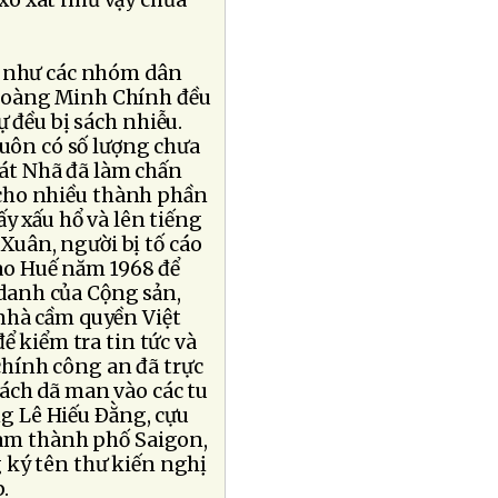
xô xát như vậy chưa
i như các nhóm dân
Hoàng Minh Chính đều
 đều bị sách nhiễu.
uôn có số lượng chưa
Bát Nhã đã làm chấn
cho nhiều thành phần
y xấu hổ và lên tiếng
Xuân, người bị tố cáo
vào Huế năm 1968 để
g danh của Cộng sản,
nhà cầm quyền Việt
ể kiểm tra tin tức và
 chính công an đã trực
ách dã man vào các tu
ng Lê Hiếu Ðằng, cựu
Nam thành phố Saigon,
 ký tên thư kiến nghị
.