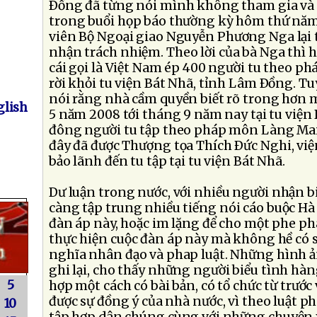
Ðồng đã từng nói mình không tham gia và 
trong buổi họp báo thường kỳ hôm thứ năm
viên Bộ Ngoại giao Nguyễn Phương Nga lại t
nhận trách nhiệm. Theo lời của bà Nga thì
cái gọi là Việt Nam ép 400 người tu theo p
rời khỏi tu viện Bát Nhã, tỉnh Lâm Ðồng. T
nói rằng nhà cầm quyền biết rõ trong hơn 
lish
5 năm 2008 tới tháng 9 năm nay tại tu viện 
đông người tu tập theo pháp môn Làng Mai.
đây đã được Thượng tọa Thích Ðức Nghi, việ
bảo lãnh đến tu tập tại tu viện Bát Nhã.
Dư luận trong nước, với nhiều người nhận bi
càng tập trung nhiều tiếng nói cáo buộc Hà
đàn áp này, hoặc im lặng để cho một phe p
thực hiện cuộc đàn áp này mà không hề có s
nghĩa nhân đạo và phap luật. Những hình ả
ghi lại, cho thấy những người biểu tình hà
5
hợp một cách có bài bản, có tổ chức từ trước
được sự đồng ý của nhà nước, vì theo luật ph
10