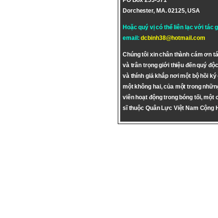
PO Box 255-571
Dorchester, MA. 02125, USA
Hoặc quý vị có thể liên lạc với tác 
email:
dcbinh38@hotmail.com
Chúng tôi xin chân thành cám ơn tá
và trân trọng giới thiệu đến quý độc
và thính giả khắp nơi một bộ hồi ký
một không hai, của một trong nhữn
viên hoạt động trong bóng tối, một 
sĩ thuộc Quân Lực Việt Nam Cộng 