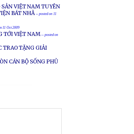
G SẢN VIỆT NAM TUYÊN
VIỆN BÁT NHÃ
-- posted on 11
on 11 Oct 2009
G TỚI VIỆT NAM
-- posted on
C TRAO TẶNG GIẢI
CÒN CÁN BỘ SỐNG PHỦ