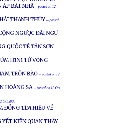
N ÁP BÁT NHÃ
-- posted on 12
KHẢI THANH THỦY
-- posted
 CỘNG NGƯỢC ĐÃI NGƯ
NG QUỐC TẾ TÂN SƠN
ÚM H1N1 TỬ VONG
--
NAM TRỐN BÃO
-- posted on 12
ỂN HOÀNG SA
-- posted on 12 Oct
12 Oct 2009
M ĐỒNG TÌM HIỂU VỀ
 YẾT KIẾN QUAN THÀY