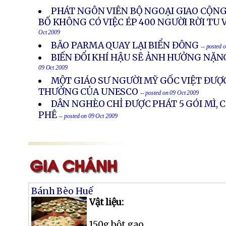
11 Oct 2009
PHÁT NGÔN VIÊN BỘ NGOẠI GIAO CỘN
BỐ KHÔNG CÓ VIỆC ÉP 400 NGƯỜI RỜI TU 
Oct 2009
BÃO PARMA QUAY LẠI BIỂN ĐÔNG
-- posted 
BIẾN ĐỔI KHÍ HẬU SẼ ẢNH HƯỞNG NẶN
09 Oct 2009
MỘT GIÁO SƯ NGƯỜI MỸ GỐC VIỆT ĐƯỢ
THƯỞNG CỦA UNESCO
-- posted on 09 Oct 2009
DÂN NGHÈO CHỈ ÐƯỢC PHÁT 5 GÓI MÌ, 
PHÊ
-- posted on 09 Oct 2009
Bánh Bèo Huế
Vật liệu:
150g bột gạo