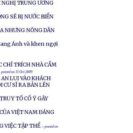
I NGHỊ TRUNG ƯƠNG
NG SẼ BỊ NƯỚC BIỂN
ÔLA NHƯNG NÔNG DÂN
uang Ánh và khen ngợi
C CHỈ TRÍCH NHÀ CẦM
- posted on 11 Oct 2009
G AN LUI VÀO KHÁCH
 CƯ SĨ RA BẢN LÊN
TRUY TỐ CỐ Ý GÂY
CỦA VIỆT NAM ĐÁNG
G VIỆC TẬP THỂ
-- posted on