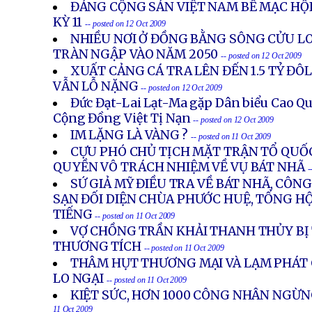
ĐẢNG CỘNG SẢN VIỆT NAM BẾ MẠC HỘ
KỲ 11
-- posted on 12 Oct 2009
NHIỀU NƠI Ở ĐỒNG BẰNG SÔNG CỬU LO
TRÀN NGẬP VÀO NĂM 2050
-- posted on 12 Oct 2009
XUẤT CẢNG CÁ TRA LÊN ĐẾN 1.5 TỶ Đ
VẪN LỖ NẶNG
-- posted on 12 Oct 2009
Đức Đạt-Lai Lạt-Ma gặp Dân biểu Cao Q
Cộng Đồng Việt Tị Nạn
-- posted on 12 Oct 2009
IM LẶNG LÀ VÀNG ?
-- posted on 11 Oct 2009
CỰU PHÓ CHỦ TỊCH MẶT TRẬN TỔ QUỐ
QUYỀN VÔ TRÁCH NHIỆM VỀ VỤ BÁT NHÃ
-
SỨ GIẢ MỸ ĐIỀU TRA VỀ BÁT NHÃ, CÔN
SẠN ĐỐI DIỆN CHÙA PHƯỚC HUỆ, TỔNG HỘI
TIẾNG
-- posted on 11 Oct 2009
VỢ CHỒNG TRẦN KHẢI THANH THỦY BỊ 
THƯƠNG TÍCH
-- posted on 11 Oct 2009
THÂM HỤT THƯƠNG MẠI VÀ LẠM PHÁT 
LO NGẠI
-- posted on 11 Oct 2009
KIỆT SỨC, HƠN 1000 CÔNG NHÂN NGỪN