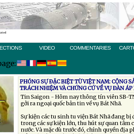
nated
ECTIONS
VIDEO
COMMENTARIES
CART
page:
PHÓNG SỰ ÐẶC BIỆT TỪ VIỆT NAM: CỘNG S
TRÁCH NHIỆM VÀ CHỨNG CỨ VỀ VỤ ÐÀN ÁP
Tin Saigon - Hôm nay thông tín viên SB-TN
gởi ra ngoại quốc bản tin về vụ Bát Nhã.
Sự kiện các tu sinh tu viện Bát Nhã đang bị
trong các sự kiện lớn, thu hút sự quan tâm
nước. Và mặc dù trước đó, chính quyền địa