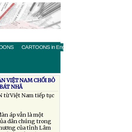
OONS
CARTOONS in English
ẢN VIỆT NAM CHỐI BỎ
 BÁT NHÃ
 từ Việt Nam tiếp tục
 đàn áp vẫn là một
 của dân chúng trong
 phương của tỉnh Lâm