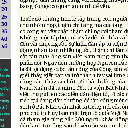
tập hợp dân chúng cùng với những chuyện 
15
bao giờ được cơ quan an ninh để yên.
20
25
Trước đó những tiền lệ tập trung con ngườ
30
chủ nhóm họp, thậm chí tang ma của ông 
có công an vây chặt, thậm chí người tham dự
35
Những cuộc tập hợp như vậy đều ôn hòa và l
40
đến vài chục người. Sự kiện đàn áp tu viện 
45
động nhân tâm nhiều người, thậm chí làm 
cốt cán của Cộng sản Việt Nam cũng cảm thấ
phản đối. Ngay đến trường hợp Nguyễn Ðắc 
là đã lợi dụng cuộc tấn công của Cộng sản 
nh
, do
giết thầy, giết bạn và trở thành tay sai lừn
iên Hồi
cũng cảm thấy xấu hổ trước hành động của 
hững
Nam. Xuân đã tự mình đến tu viện Bát Nhã đ
ực Việt
viết thư gửi lên các diễn đàn điện tử, tố cáo
 Bắc
tiếp giả dạng dân thường để tấn công một c
ơi bày
sinh ở Bát Nhã. Gần nhất là tiếng nói của ô
t trí
phó chủ tịch ủy ban mặt trận tổ quốc Việt 
t vùng
đã tham gia cùng gần 200 người khác, đồng
 mà
đến lãnh tụ Cộng sản để yêu cầu sự can thiệp
 kể