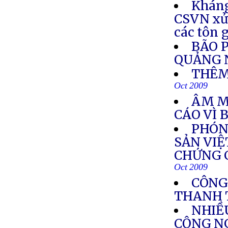
Kháng
CSVN xử 
các tôn 
BÃO 
QUẢNG 
THÊM
Oct 2009
ÂM M
CÁO VÌ 
PHÓN
SẢN VIỆ
CHỨNG C
Oct 2009
CÔNG
THANH 
NHIỀ
CỘNG N