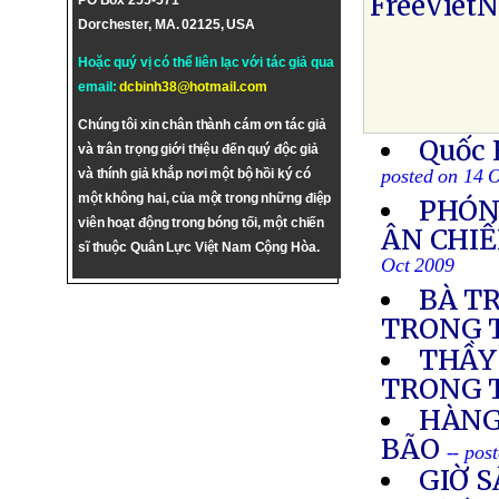
FreeViet
PO Box 255-571
Dorchester, MA. 02125, USA
Hoặc quý vị có thể liên lạc với tác giả qua
email:
dcbinh38@hotmail.com
Chúng tôi xin chân thành cám ơn tác giả
Quốc 
và trân trọng giới thiệu đến quý độc giả
posted on 14 
và thính giả khắp nơi một bộ hồi ký có
một không hai, của một trong những điệp
PHÓN
viên hoạt động trong bóng tối, một chiến
ÂN CHIẾ
sĩ thuộc Quân Lực Việt Nam Cộng Hòa.
Oct 2009
BÀ T
TRONG T
THẦY
TRONG 
HÀNG
BÃO
-- pos
GIỜ 