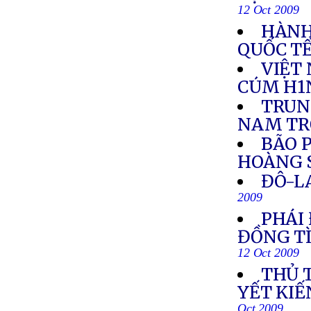
12 Oct 2009
HÀNH
QUỐC T
VIỆT
CÚM H1
TRUN
NAM TR
BÃO 
HOÀNG 
ĐÔ-L
2009
PHÁI
ĐỒNG TÌ
12 Oct 2009
THỦ 
YẾT KI