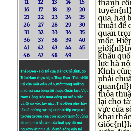
thành cô
11
12
13
14
15
tuyến{nl}
16
17
18
19
20
qua, hai 
21
22
23
24
25
thuật để 
26
27
28
29
30
quan trọn
31
32
33
34
35
mốc, Hiệp
36
37
38
39
40
giới{nl}t
41
42
43
44
45
khẩu quốc
46
47
48
49
lực hà nộ
Kinh cũn
Thép Đen - Hồi ký của Đặng Chí Bình
, do
phải chuẩ
Trần Nam thực hiện.
Thép Đen
- Thiên Hồi
quan{nl}t
Ký của một điện viên, một trong những
chiến sĩ của bóng tối thuộc Quân Lực Việt
thỏa thuậ
Nam Cộng Hòa hoạt động tại miền Bắc
lại cho t
và đã sa vào tay giặc. Thép Đen phơi bày
vực cửa s
tất cả những sự thật kinh khiếp vượt trí
khai thác
tưởng tượng của con người tại một vùng
Giốc{nl}
đất mịt mù hắc ám của loài quỷ dữ mà
người viết như đã đội mồ sống dậy kể