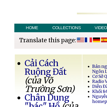
HOME
COLLECTIONS
VIDE
Translate this page:
Cải Cách
Bán ng
Ruộng Đất
Ngôn 
Cơ Sở 
(của Võ
Radio 
Trường Sơn)
Diễn Đ
Khối 8
Chân Dung
Nguyễ
homep
"bác" Hồ
(của