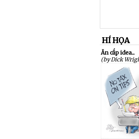
HÍ HỌA
Ăn cắp idea...
(by Dick Wrig