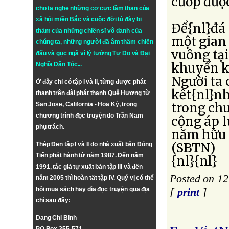
cướp đượ
cho ta nghe những cơ cực lầm than của
xã hội miền Bắc và cuộc đời tù đày bi
Ðể{nl}đá 
thảm của những chiến sĩ vô danh của
một gian
chúng ta, những người đã âm thầm chiến
vuông tại
đấu và gục ngã vì lý tưởng
Tự Do
và
Đại
khuyến k
Nghĩa Dân Tộc
...
Người ta
Ở đây chỉ có tập I và II, từng được phát
kết{nl}n
thanh trên đài phát thanh Quê Hương từ
trong chu
San Jose, California - Hoa Kỳ, trong
chương trình đọc truyện do Trần Nam
cộng áp l
phụ trách.
năm hữu n
(SBTN)
Thép Đen tập I và II do nhà xuất bản Đông
Tiến phát hành từ năm 1987. Đến năm
{nl}{nl}
1991, tác giả tự xuất bản tập III và đến
Posted on 12
năm 2005 thì hoàn tất tập IV. Quý vị có thể
hỏi mua sách hay dĩa đọc truyện qua địa
[
print
]
chỉ sau đây:
Dang Chi Binh