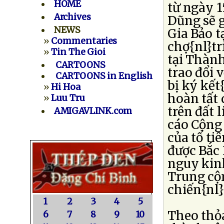
HOME
từ ngày 
Archives
Dũng sẽ 
NEWS
Gia Bảo t
»
Commentaries
chợ{nl}tr
»
Tin The Gioi
tại Thành
CARTOONS
trao đổi 
CARTOONS in English
bị ký kế
»
Hi Hoa
hoàn tất 
»
Luu Tru
trên đất 
AMIGAVLINK.com
cáo Cộng 
của tổ ti
được Bắc
nguy kinh
Trung cộ
chiến{nl
1
2
3
4
5
Theo thỏ
6
7
8
9
10