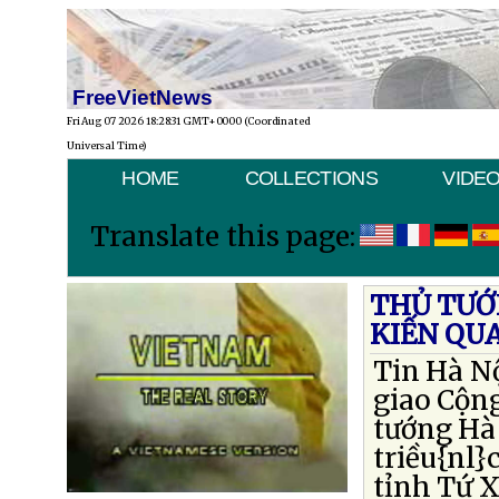
FreeVietNews
Fri Aug 07 2026 18:28:31 GMT+0000 (Coordinated
Universal Time)
HOME
COLLECTIONS
VIDE
Translate this page:
THỦ TƯỚ
KIẾN QU
Tin Hà Nộ
giao Cộn
tướng Hà
triều{nl
tỉnh Tứ 