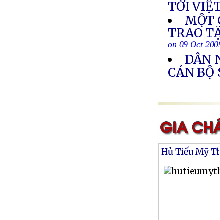
TỚI VIỆ
MỘT 
TRAO T
on 09 Oct 200
DÂN N
CÁN BỘ
Hủ Tiếu Mỹ T