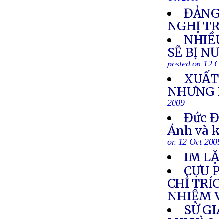
Oct 2009
ĐẢNG
NGHỊ TR
NHIỀ
SẼ BỊ N
posted on 12 
XUẤT 
NHƯNG 
2009
Đức Đ
Ánh và k
on 12 Oct 200
IM LẶ
CỰU 
CHỈ TR
NHIỆM 
SỨ GI