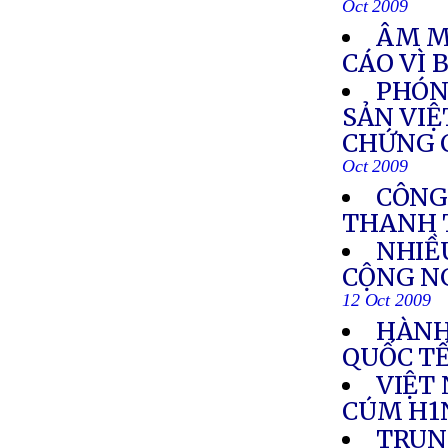
Oct 2009
ÂM M
CÁO VÌ 
PHÓN
SẢN VIỆ
CHỨNG C
Oct 2009
CÔNG
THANH 
NHIỀ
CỘNG N
12 Oct 2009
HÀNH
QUỐC T
VIỆT
CÚM H1
TRUN