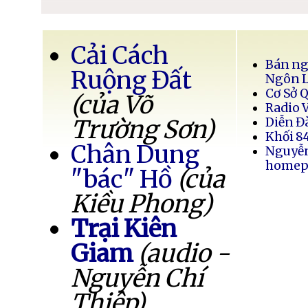
Cải Cách
Bán ng
Ruộng Đất
Ngôn 
Cơ Sở 
(của Võ
Radio 
Trường Sơn)
Diễn Đ
Khối 8
Chân Dung
Nguyễ
homep
"bác" Hồ
(của
Kiều Phong)
Trại Kiên
Giam
(audio -
Nguyễn Chí
Thiệp)