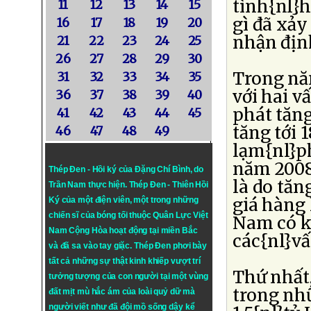
tình{nl}
11
12
13
14
15
gì đã xảy
16
17
18
19
20
nhận địn
21
22
23
24
25
26
27
28
29
30
Trong nă
31
32
33
34
35
với hai v
36
37
38
39
40
phát tăn
41
42
43
44
45
tăng tới 
46
47
48
49
lạm{nl}ph
năm 2008
Thép Đen - Hồi ký của Đặng Chí Bình
, do
là do tăn
Trần Nam thực hiện.
Thép Đen
- Thiên Hồi
giá hàng
Ký của một điện viên, một trong những
chiến sĩ của bóng tối thuộc Quân Lực Việt
Nam có k
Nam Cộng Hòa hoạt động tại miền Bắc
các{nl}vấ
và đã sa vào tay giặc. Thép Đen phơi bày
tất cả những sự thật kinh khiếp vượt trí
Thứ nhất
tưởng tượng của con người tại một vùng
trong nhữ
đất mịt mù hắc ám của loài quỷ dữ mà
người viết như đã đội mồ sống dậy kể