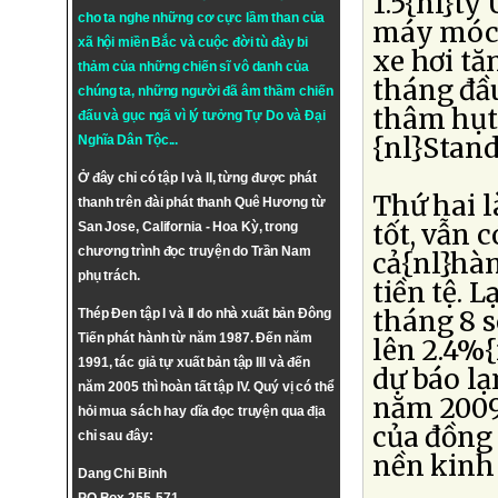
1.5{nl}t
cho ta nghe những cơ cực lầm than của
máy móc 
xã hội miền Bắc và cuộc đời tù đày bi
xe hơi t
thảm của những chiến sĩ vô danh của
tháng đầu
chúng ta, những người đã âm thầm chiến
thâm hụt 
đấu và gục ngã vì lý tưởng
Tự Do
và
Đại
{nl}Stand
Nghĩa Dân Tộc
...
Ở đây chỉ có tập I và II, từng được phát
Thứ hai l
thanh trên đài phát thanh Quê Hương từ
tốt, vẫn 
San Jose, California - Hoa Kỳ, trong
chương trình đọc truyện do Trần Nam
cả{nl}hàn
phụ trách.
tiền tệ.
tháng 8 s
Thép Đen tập I và II do nhà xuất bản Đông
Tiến phát hành từ năm 1987. Đến năm
lên 2.4%{
1991, tác giả tự xuất bản tập III và đến
dự báo lạ
năm 2005 thì hoàn tất tập IV. Quý vị có thể
năm 2009.
hỏi mua sách hay dĩa đọc truyện qua địa
của đồng 
chỉ sau đây:
nền kinh 
Dang Chi Binh