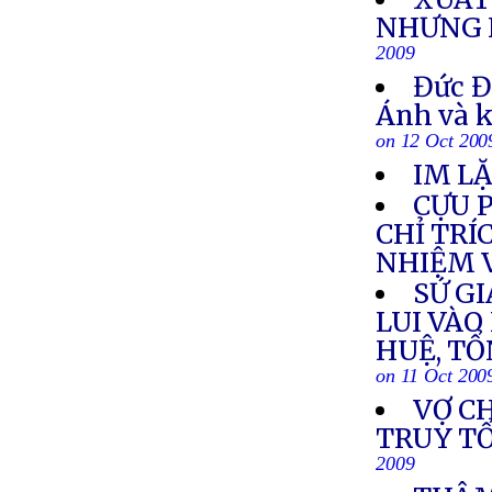
NHƯNG 
2009
Đức Đ
Ánh và k
on 12 Oct 200
IM LẶ
CỰU 
CHỈ TR
NHIỆM 
SỨ GI
LUI VÀO
HUỆ, TỔ
on 11 Oct 200
VỢ C
TRUY TỐ
2009