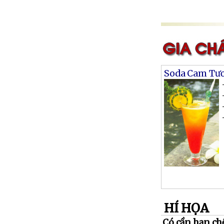
Soda Cam Tươ
HÍ HỌA
Có cần hạn ch