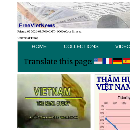
FreeVietNews
Fri Aug 07 2026 03:17:00 GMT+0000 (Coordinated
Universal Time)
HOME
COLLECTIONS
VIDE
Translate this page:
THÂM HỤ
VIỆT NA