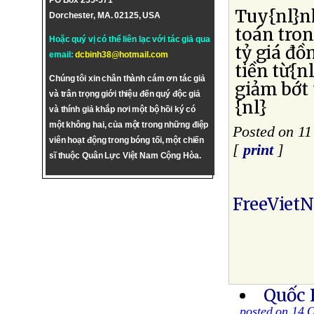
PO Box 255-571
Tuy{nl}nh
Dorchester, MA. 02125, USA
toán tron
Hoặc quý vị có thể liên lạc với tác giả qua
tỷ giá đồ
email:
dcbinh38@hotmail.com
tiền từ{n
Chúng tôi xin chân thành cám ơn tác giả
giảm bớt
và trân trọng giới thiệu đến quý độc giả
{nl}
và thính giả khắp nơi một bộ hồi ký có
một không hai, của một trong những điệp
Posted on 11
viên hoạt động trong bóng tối, một chiến
[
print
]
sĩ thuộc Quân Lực Việt Nam Cộng Hòa.
FreeViet
Quốc 