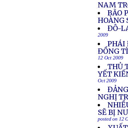
NAM TR
BÃO 
HOÀNG 
ĐÔ-L
2009
PHÁI
ĐỒNG TÌ
12 Oct 2009
THỦ 
YẾT KI
Oct 2009
ĐẢNG
NGHỊ TR
NHIỀ
SẼ BỊ N
posted on 12 
XUẤT 