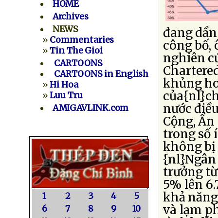
HOME
Archives
NEWS
đang dần
»
Commentaries
công bố, 
»
Tin The Gioi
nghiên c
CARTOONS
Chartered
CARTOONS in English
khủng hoả
»
Hi Hoa
của{nl}ch
»
Luu Tru
nước điề
AMIGAVLINK.com
Cộng, Ấn
trong số 
không bị 
{nl}Ngân
trưởng từ
5% lên 6.
khả năng
1
2
3
4
5
và lạm p
6
7
8
9
10