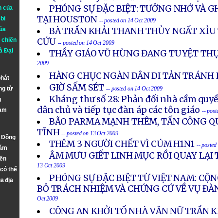
PHÓNG SỰ ĐẶC BIỆT: TƯỞNG NHỚ VÀ GH
n của
TẠI HOUSTON
bi
-- posted on 14 Oct 2009
ủa
BÀ TRẦN KHẢI THANH THỦY NGẤT XỈU
 chiến
CỨU
-- posted on 14 Oct 2009
à
Đại
THẦY GIÁO VŨ HÙNG ĐANG TUYỆT TH
2009
HÀNG CHỤC NGÀN DÂN DI TẢN TRÁNH 
phát
GIỜ SẤM SÉT
ng từ
-- posted on 14 Oct 2009
Kháng thư số 28: Phản đối nhà cầm quyề
g
dân chủ và tiếp tục đàn áp các tôn giáo
Nam
-- pos
BÃO PARMA MẠNH THÊM, TẤN CÔNG Q
TĨNH
-- posted on 13 Oct 2009
n Đông
THÊM 3 NGƯỜI CHẾT VÌ CÚM H1N1
-- posted
năm
ÂM MƯU GIẾT LINH MỤC RỒI QUAY LẠI T
đến
13 Oct 2009
 có thể
PHÓNG SỰ ÐẶC BIỆT TỪ VIỆT NAM: CỘN
a địa
BỎ TRÁCH NHIỆM VÀ CHỨNG CỨ VỀ VỤ ÐÀ
Oct 2009
CÔNG AN KHỞI TỐ NHÀ VĂN NỮ TRẦN 