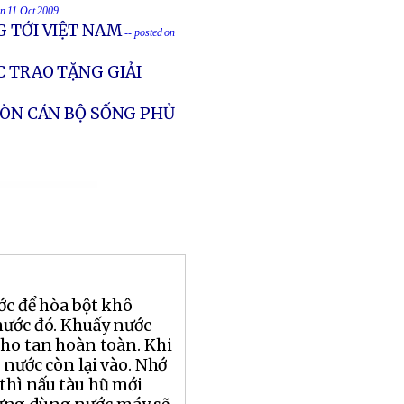
on 11 Oct 2009
G TỚI VIỆT NAM
-- posted on
C TRAO TẶNG GIẢI
CÒN CÁN BỘ SỐNG PHỦ
ớc để hòa bột khô
nước đó. Khuấy nước
cho tan hoàn toàn. Khi
t nước còn lại vào. Nhớ
thì nấu tàu hũ mới