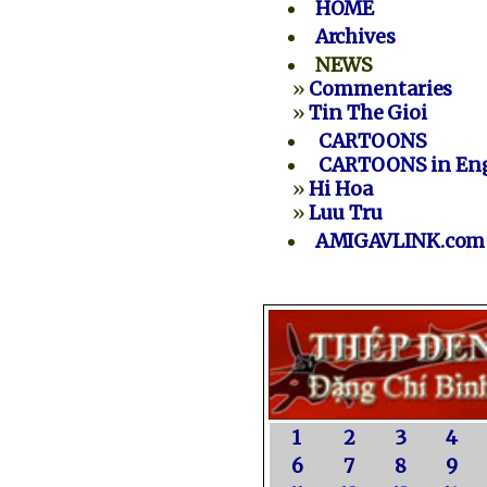
HOME
Archives
NEWS
»
Commentaries
»
Tin The Gioi
CARTOONS
CARTOONS in Eng
»
Hi Hoa
»
Luu Tru
AMIGAVLINK.com
1
2
3
4
6
7
8
9