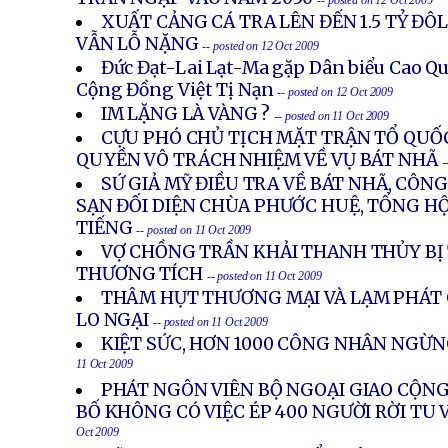
-- posted on 12 Oct 2009
XUẤT CẢNG CÁ TRA LÊN ĐẾN 1.5 TỶ Đ
VẪN LỖ NẶNG
-- posted on 12 Oct 2009
Đức Đạt-Lai Lạt-Ma gặp Dân biểu Cao Q
Cộng Đồng Việt Tị Nạn
-- posted on 12 Oct 2009
IM LẶNG LÀ VÀNG ?
-- posted on 11 Oct 2009
CỰU PHÓ CHỦ TỊCH MẶT TRẬN TỔ QUỐ
QUYỀN VÔ TRÁCH NHIỆM VỀ VỤ BÁT NHÃ
-
SỨ GIẢ MỸ ĐIỀU TRA VỀ BÁT NHÃ, CÔN
SẠN ĐỐI DIỆN CHÙA PHƯỚC HUỆ, TỔNG HỘI
TIẾNG
-- posted on 11 Oct 2009
VỢ CHỒNG TRẦN KHẢI THANH THỦY BỊ 
THƯƠNG TÍCH
-- posted on 11 Oct 2009
THÂM HỤT THƯƠNG MẠI VÀ LẠM PHÁT 
LO NGẠI
-- posted on 11 Oct 2009
KIỆT SỨC, HƠN 1000 CÔNG NHÂN NGỪN
11 Oct 2009
PHÁT NGÔN VIÊN BỘ NGOẠI GIAO CỘN
BỐ KHÔNG CÓ VIỆC ÉP 400 NGƯỜI RỜI TU 
Oct 2009