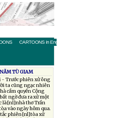
OONS
CARTOONS in English
 NĂM TÙ GIAM
 - Trước phiên xử ông
ời ta cũng ngạc nhiên
nhà cầm quyền Cộng
bất ngờ đưa ra xử một
 là{nl}nhà thơ Trần
tòa vào ngày hôm qua.
tắc phiên{nl}tòa xử