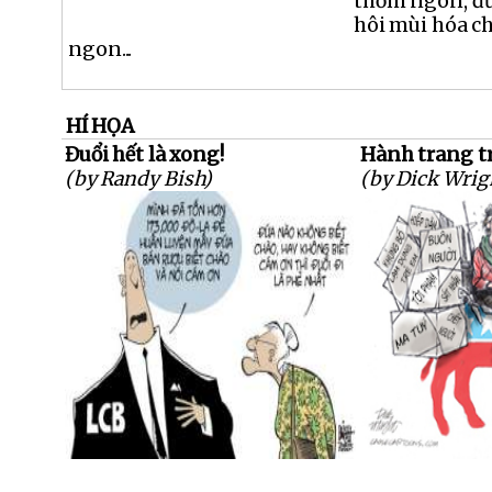
thơm ngon, đ
hôi mùi hóa c
ngon...
HÍ HỌA
Đuổi hết là xong!
Hành trang tr
(by Randy Bish)
(by Dick Wrig