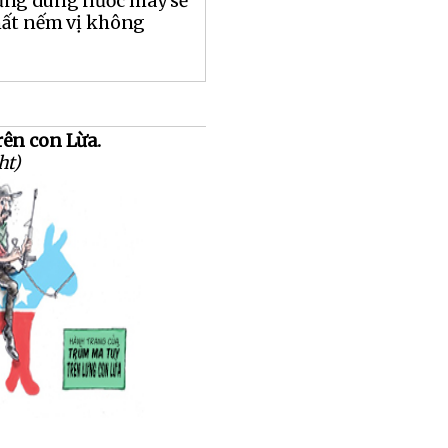
ừng dùng nước máy sẽ
hất nếm vị không
ên con Lừa.
ht)