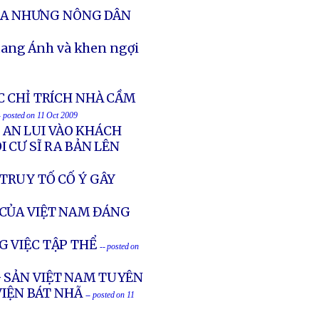
ÔLA NHƯNG NÔNG DÂN
uang Ánh và khen ngợi
C CHỈ TRÍCH NHÀ CẦM
- posted on 11 Oct 2009
G AN LUI VÀO KHÁCH
 CƯ SĨ RA BẢN LÊN
TRUY TỐ CỐ Ý GÂY
CỦA VIỆT NAM ĐÁNG
G VIỆC TẬP THỂ
-- posted on
G SẢN VIỆT NAM TUYÊN
VIỆN BÁT NHÃ
-- posted on 11