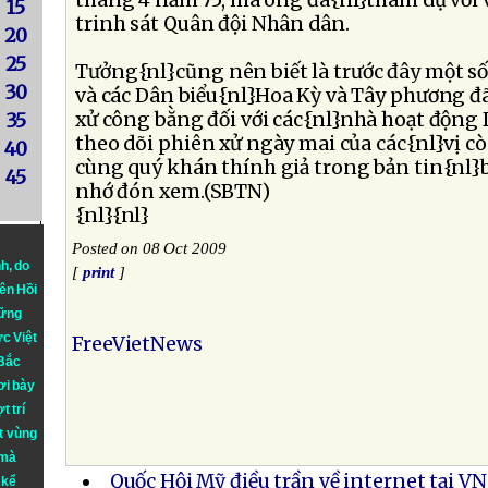
tháng 4 năm 75, mà ông đã{nl}tham dự với v
15
trinh sát Quân đội Nhân dân.
20
25
Tưởng{nl}cũng nên biết là trước đây một s
30
và các Dân biểu{nl}Hoa Kỳ và Tây phương đã
xử công bằng đối với các{nl}nhà hoạt động 
35
theo dõi phiên xử ngày mai của các{nl}vị còn
40
cùng quý khán thính giả trong bản tin{nl}b
45
nhớ đón xem.(SBTN)
{nl}{nl}
Posted on 08 Oct 2009
nh
, do
[
print
]
iên Hồi
hững
ực Việt
FreeVietNews
 Bắc
ơi bày
t trí
t vùng
 mà
Quốc Hội Mỹ điều trần về internet tại VN
 kể