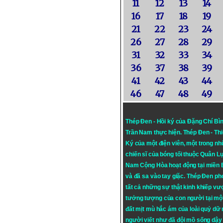
11
12
13
14
16
17
18
19
21
22
23
24
26
27
28
29
31
32
33
34
36
37
38
39
41
42
43
44
46
47
48
49
Thép Đen - Hồi ký của Đặng Chí Bì
Trần Nam thực hiện.
Thép Đen
- Th
Ký của một điện viên, một trong n
chiến sĩ của bóng tối thuộc Quân L
Nam Cộng Hòa hoạt động tại miền
và đã sa vào tay giặc. Thép Đen ph
tất cả những sự thật kinh khiếp vượ
tưởng tượng của con người tại mộ
đất mịt mù hắc ám của loài quỷ dữ
người viết như đã đội mồ sống dậy