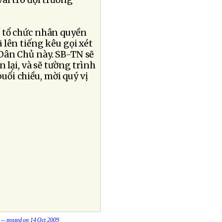
ai trò đội trưởng
ố tổ chức nhân quyền
 lên tiếng kêu gọi xét
Dân Chủ này. SB-TN sẽ
 lại, và sẽ tường trình
uổi chiều, mời quý vị
-- posted on 14 Oct 2009