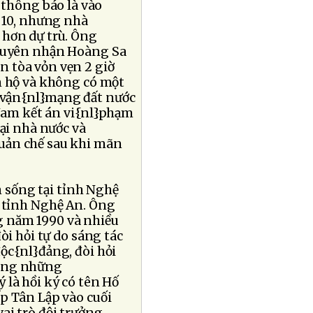
thông báo là vào
 10, nhưng nhà
 hơn dự trù. Ông
 tuyên nhận Hoàng Sa
n tòa vỏn vẹn 2 giờ
n hộ và không có một
i vận{nl}mạng đất nước
 Nam kết án vi{nl}phạm
lại nhà nước và
uản chế sau khi mãn
 sống tại tỉnh Nghệ
n tỉnh Nghệ An. Ông
g năm 1990 và nhiều
òi hỏi tự do sáng tác
độc{nl}đảng, đòi hỏi
rong những
 là hồi ký có tên Hố
p Tân Lập vào cuối