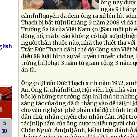
ông này được 
ngày 9 tháng
cầm{nl}quyền đã đem ông ra xử lén lút sớm
Thạch bị bắt từ{nl}tháng 9 năm 2008 vì đã
Trường Sa là của Việt Nam.{nl}Sau một phiê
đồng hồ, mà bị cáo không có luật sư{nl}biệ
người thân thuộc nào, nhà thơ thiết tha vớ
lish
Trần Ðức Thạch đã bị chế độ Cộng sản Việt
điều 88 luật hình sự về tuyên truyền chống 
trừng{nl}phạt 3 năm tù giam cộng 3 năm q
án tù.
Ông{nl}Trần Ðức Thạch sinh năm 1952, sinh
An. Ông là nhà{nl}thơ, Hội viên hội nhà vă
bộc lộ những tư tưởng dân{nl}chủ từ nhữn
sáng tác của ông đã đi thẳng vào đề tài{nl}đ
cho văn nghệ sĩ, phê phán chế độ chính trị 
dân chủ, nhân quyền cho nhân dân. Một t
5
tác{nl}phẩm của ông được nhiều người chú ý
Chôn Người Ám{nl}Ảnh, kể lại trận đánh ở ấ
10