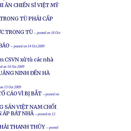
I ÂN CHIẾN SĨ VIỆT MỸ
 TRONG TÙ PHẢI CẤP
ỰC TRONG TÙ
-- posted on 14 Oct
BÃO
-- posted on 14 Oct 2009
n CSVN xử tù các nhà
ted on 14 Oct 2009
UẢNG NINH ĐẾN HÀ
 on 13 Oct 2009
Ố CÁO VÌ BỊ BẮT
-- posted on
G SẢN VIỆT NAM CHỐI
N ÁP BÁT NHÃ
-- posted on 12
KHẢI THANH THỦY
-- posted