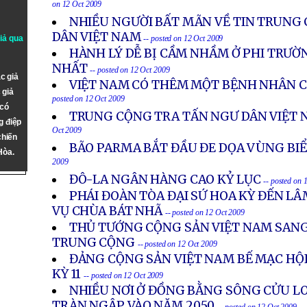
on 12 Oct 2009
NHIỀU NGƯỜI BẤT MÃN VỀ TIN TRUNG
DÂN VIỆT NAM
giả qua
-- posted on 12 Oct 2009
HÀNH LÝ DỄ BỊ CẦM NHẦM Ở PHI TRƯỜ
NHẤT
-- posted on 12 Oct 2009
c giả
VIỆT NAM CÓ THÊM MỘT BỆNH NHÂN C
 giả
posted on 12 Oct 2009
 có
TRUNG CỘNG TRA TẤN NGƯ DÂN VIỆT 
g điệp
Oct 2009
chiến
BÃO PARMA BẮT ĐẦU ĐE DỌA VÙNG BI
Hòa.
2009
ĐÔ-LA NGÂN HÀNG CAO KỶ LỤC
-- posted on 
PHÁI ĐOÀN TÒA ĐẠI SỨ HOA KỲ ĐẾN LÂ
VỤ CHÙA BÁT NHÃ
-- posted on 12 Oct 2009
THỦ TƯỚNG CỘNG SẢN VIỆT NAM SANG
TRUNG CỘNG
-- posted on 12 Oct 2009
ĐẢNG CỘNG SẢN VIỆT NAM BẾ MẠC HỘ
KỲ 11
-- posted on 12 Oct 2009
NHIỀU NƠI Ở ĐỒNG BẰNG SÔNG CỬU LO
TRÀN NGẬP VÀO NĂM 2050