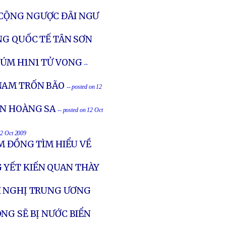
 CỘNG NGƯỢC ĐÃI NGƯ
NG QUỐC TẾ TÂN SƠN
ÚM H1N1 TỬ VONG
--
NAM TRỐN BÃO
-- posted on 12
ỂN HOÀNG SA
-- posted on 12 Oct
12 Oct 2009
M ĐỒNG TÌM HIỂU VỀ
 YẾT KIẾN QUAN THÀY
I NGHỊ TRUNG ƯƠNG
NG SẼ BỊ NƯỚC BIỂN