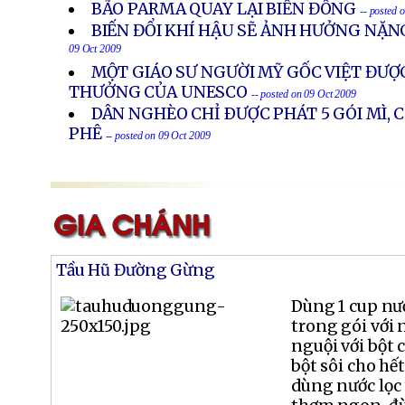
BÃO PARMA QUAY LẠI BIỂN ĐÔNG
-- posted 
BIẾN ĐỔI KHÍ HẬU SẼ ẢNH HƯỞNG NẶN
09 Oct 2009
MỘT GIÁO SƯ NGƯỜI MỸ GỐC VIỆT ĐƯỢ
THƯỞNG CỦA UNESCO
-- posted on 09 Oct 2009
DÂN NGHÈO CHỈ ÐƯỢC PHÁT 5 GÓI MÌ, 
PHÊ
-- posted on 09 Oct 2009
Tầu Hũ Đường Gừng
Dùng 1 cup nư
trong gói với 
nguội với bột 
bột sôi cho hế
dùng nước lọc 