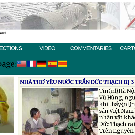
nated
ECTIONS
VIDEO
COMMENTARIES
CART
page:
NHÀ THƠ YÊU NƯỚC TRẦN ÐỨC THẠCH BỊ 3
Tin{nl}Hà Nội
Vũ Hùng, ngư
khi thấy{nl}
sản Việt Nam 
nhân vật khác
Ðức Thạch ra 
Trên nguyên 