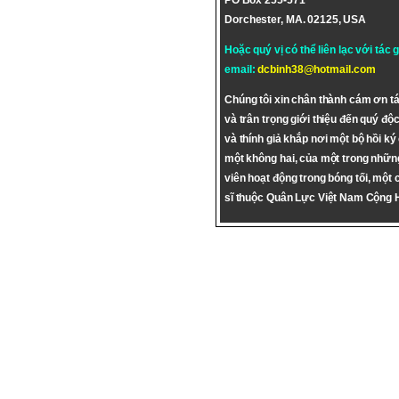
PO Box 255-571
Dorchester, MA. 02125, USA
Hoặc quý vị có thể liên lạc với tác 
email:
dcbinh38@hotmail.com
Chúng tôi xin chân thành cám ơn tá
và trân trọng giới thiệu đến quý độc
và thính giả khắp nơi một bộ hồi ký
một không hai, của một trong nhữn
viên hoạt động trong bóng tối, một 
sĩ thuộc Quân Lực Việt Nam Cộng 