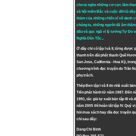
cho ta nghe những cơ cực lầm tha
xã hội miền Bắc và cuộc đời tù đày 
thảm của những chiến sĩ vô danh c
chúng ta, những người đã âm thầm
đấu và gục ngã vì lý tưởng
Tự Do
v
Nghĩa Dân Tộc
...
Ở đây chỉ có tập I và II, từng được 
thanh trên đài phát thanh Quê Hươ
San Jose, California - Hoa Kỳ, tron
chương trình đọc truyện do Trần 
phụ trách.
Thép Đen tập I và II do nhà xuất bả
Tiến phát hành từ năm 1987. Đến 
1991, tác giả tự xuất bản tập III và 
năm 2005 thì hoàn tất tập IV. Quý vị
hỏi mua sách hay dĩa đọc truyện qu
chỉ sau đây:
Dang Chi Binh