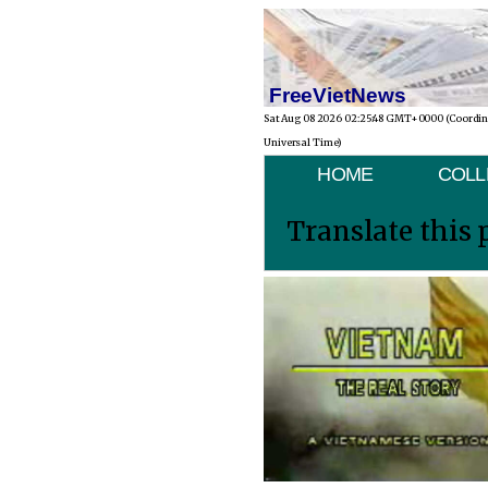
FreeVietNews
Sat Aug 08 2026 02:25:48 GMT+0000 (Coordi
Universal Time)
HOME
COLL
Translate this 