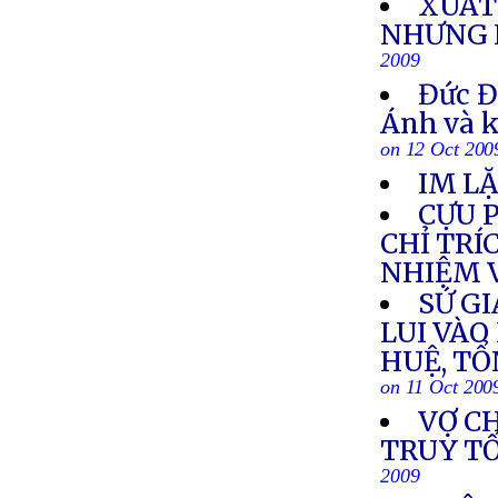
XUẤT 
NHƯNG 
2009
Đức Đ
Ánh và k
on 12 Oct 200
IM LẶ
CỰU 
CHỈ TR
NHIỆM 
SỨ GI
LUI VÀO
HUỆ, TỔ
on 11 Oct 200
VỢ C
TRUY TỐ
2009