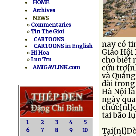
HOME
Archives
NEWS
»
Commentaries
»
Tin The Gioi
CARTOONS
nay có t
CARTOONS in English
Giáo Hội
»
Hi Hoa
cho biết 
»
Luu Tru
cứu trợ{n
AMIGAVLINK.com
và Quảng 
dài trong
Hà Nội là
ngày qua 
chức{nl}
tai bão l
1
2
3
4
5
Tại{nl}D
6
7
8
9
10