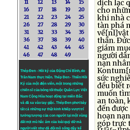
dịch lạc 
11
12
13
14
15
cho nhữn
16
17
18
19
20
khi nhà c
21
22
23
24
25
tàn phá n
26
27
28
29
30
về{nl}vật
31
32
33
34
35
thần. Ðứ
36
37
38
39
40
giám mục
41
42
43
44
45
người dâ
46
47
48
49
nạn nhân 
Kontum{nl
Thép Đen - Hồi ký của Đặng Chí Bình
, do
sức nghiê
Trần Nam thực hiện.
Thép Đen
- Thiên Hồi
đều biết 
Ký của một điện viên, một trong những
chiến sĩ của bóng tối thuộc Quân Lực Việt
muốn tìm 
Nam Cộng Hòa hoạt động tại miền Bắc
an toàn, 
và đã sa vào tay giặc. Thép Đen phơi bày
đến được
tất cả những sự thật kinh khiếp vượt trí
hoạn nạn
tưởng tượng của con người tại một vùng
góp trực 
đất mịt mù hắc ám của loài quỷ dữ mà
người viết như đã đội mồ sống dậy kể