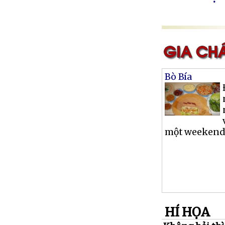
Bò Bía
một weekend, 
HÍ HỌA