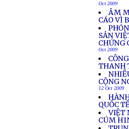
Oct 2009
ÂM M
CÁO VÌ 
PHÓN
SẢN VIỆ
CHỨNG C
Oct 2009
CÔNG
THANH 
NHIỀ
CỘNG N
12 Oct 2009
HÀNH
QUỐC T
VIỆT
CÚM H1
TRUN