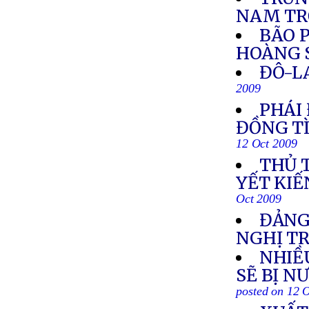
NAM TR
BÃO 
HOÀNG 
ĐÔ-L
2009
PHÁI
ĐỒNG TÌ
12 Oct 2009
THỦ 
YẾT KI
Oct 2009
ĐẢNG
NGHỊ TR
NHIỀ
SẼ BỊ N
posted on 12 