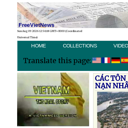
FreeVietNews
Sun Aug 09 2026 12:56:18 GMT+0000 (Coordinated
Universal Time)
HOME
COLLECTIONS
VIDE
Translate this page:
CÁC TÔN 
NẠN NHÂ