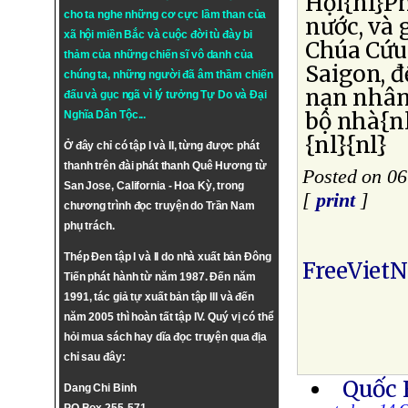
Hội{nl}P
cho ta nghe những cơ cực lầm than của
nước, và 
xã hội miền Bắc và cuộc đời tù đày bi
Chúa Cứu
thảm của những chiến sĩ vô danh của
Saigon, đ
chúng ta, những người đã âm thầm chiến
nạn nhân
đấu và gục ngã vì lý tưởng
Tự Do
và
Đại
bộ nhà{n
Nghĩa Dân Tộc
...
{nl}{nl}
Ở đây chỉ có tập I và II, từng được phát
thanh trên đài phát thanh Quê Hương từ
Posted on 06
San Jose, California - Hoa Kỳ, trong
[
print
]
chương trình đọc truyện do Trần Nam
phụ trách.
Thép Đen tập I và II do nhà xuất bản Đông
FreeViet
Tiến phát hành từ năm 1987. Đến năm
1991, tác giả tự xuất bản tập III và đến
năm 2005 thì hoàn tất tập IV. Quý vị có thể
hỏi mua sách hay dĩa đọc truyện qua địa
chỉ sau đây:
Quốc 
Dang Chi Binh