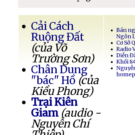
Cải Cách
Bán ng
Ruộng Đất
Ngôn 
Cơ Sở 
(của Võ
Radio 
Trường Sơn)
Diễn Đ
Khối 8
Chân Dung
Nguyễ
homep
"bác" Hồ
(của
Kiều Phong)
Trại Kiên
Giam
(audio -
Nguyễn Chí
Thiệp)