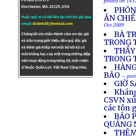
posted on 14 
PO Box 255-571
Dorchester, MA. 02125, USA
PHÓN
ÂN CHIẾ
Hoặc quý vị có thể liên lạc với tác giả qua
email:
dcbinh38@hotmail.com
Oct 2009
BÀ T
Chúng tôi xin chân thành cám ơn tác giả
TRONG T
và trân trọng giới thiệu đến quý độc giả
và thính giả khắp nơi một bộ hồi ký có
THẦY
một không hai, của một trong những điệp
TRONG 
viên hoạt động trong bóng tối, một chiến
HÀNG
sĩ thuộc Quân Lực Việt Nam Cộng Hòa.
BÃO
-- pos
GIỜ 
Kháng
CSVN xử 
các tôn 
BÃO 
QUẢNG 
THÊM