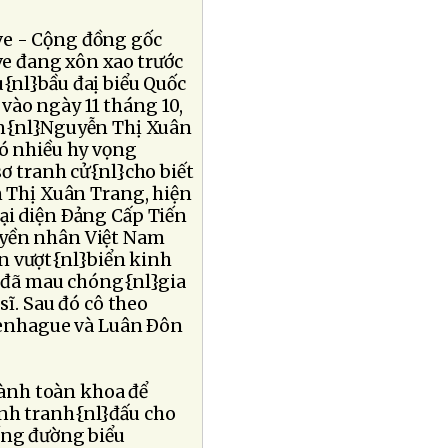
e - Cộng đồng gốc
ve đang xôn xao trước
{nl}bầu đaị biểu Quốc
 vào ngày 11 tháng 10,
ên{nl}Nguyễn Thị Xuân
ó nhiều hy vọng
sơ tranh cử{nl}cho biết
 Thị Xuân Trang, hiện
đại diện Ðảng Cấp Tiến
huyền nhân Việt Nam
n vượt{nl}biển kinh
Cô đã mau chóng{nl}gia
sĩ. Sau đó cô theo
penhague và Luân Ðôn
gành toàn khoa để
ình tranh{nl}đấu cho
ống đường biểu