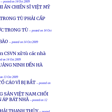
-- posted on 14 Oct 2009
I ÂN CHIẾN SĨ VIỆT MỸ
 TRONG TÙ PHẢI CẤP
ỰC TRONG TÙ
-- posted on 14 Oct
BÃO
-- posted on 14 Oct 2009
n CSVN xử tù các nhà
ted on 14 Oct 2009
UẢNG NINH ĐẾN HÀ
 on 13 Oct 2009
Ố CÁO VÌ BỊ BẮT
-- posted on
G SẢN VIỆT NAM CHỐI
N ÁP BÁT NHÃ
-- posted on 12
KHẢI THANH THỦY
-- posted