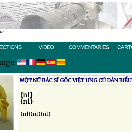
ated
ECTIONS
VIDEO
COMMENTARIES
CART
page:
MỘT NỮ BÁC SĨ GỐC VIỆT ƯNG CỬ DÂN BIỂ
{nl}
{nl}
{nl}{nl}{nl}