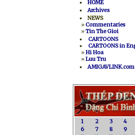
HOME
Archives
NEWS
»
Commentaries
»
Tin The Gioi
CARTOONS
CARTOONS in Eng
»
Hi Hoa
»
Luu Tru
AMIGAVLINK.com
1
2
3
4
6
7
8
9