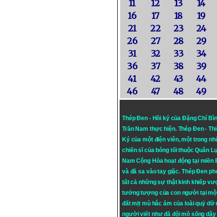
11
12
13
14
16
17
18
19
21
22
23
24
26
27
28
29
31
32
33
34
36
37
38
39
41
42
43
44
46
47
48
49
Thép Đen - Hồi ký của Đặng Chí Bì
Trần Nam thực hiện.
Thép Đen
- Th
Ký của một điện viên, một trong n
chiến sĩ của bóng tối thuộc Quân L
Nam Cộng Hòa hoạt động tại miền
và đã sa vào tay giặc. Thép Đen ph
tất cả những sự thật kinh khiếp vượ
tưởng tượng của con người tại mộ
đất mịt mù hắc ám của loài quỷ dữ
người viết như đã đội mồ sống dậy