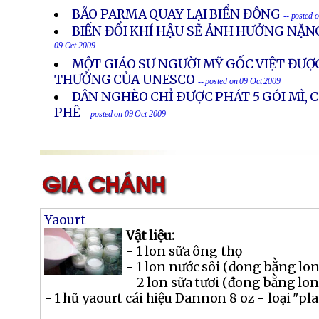
BÃO PARMA QUAY LẠI BIỂN ĐÔNG
-- posted 
BIẾN ĐỔI KHÍ HẬU SẼ ẢNH HƯỞNG NẶN
09 Oct 2009
MỘT GIÁO SƯ NGƯỜI MỸ GỐC VIỆT ĐƯỢ
THƯỞNG CỦA UNESCO
-- posted on 09 Oct 2009
DÂN NGHÈO CHỈ ÐƯỢC PHÁT 5 GÓI MÌ, 
PHÊ
-- posted on 09 Oct 2009
Yaourt
Vật liệu:
- 1 lon sữa ông thọ
- 1 lon nước sôi (đong bằng lon
- 2 lon sữa tươi (đong bằng lon
- 1 hũ yaourt cái hiệu Dannon 8 oz - loại "plai