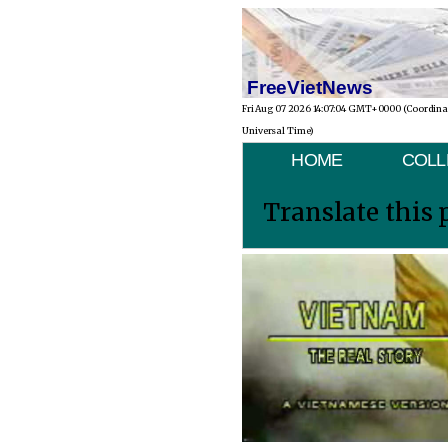
FreeVietNews
Fri Aug 07 2026 14:07:04 GMT+0000 (Coordin
Universal Time)
HOME
COLL
Translate this 