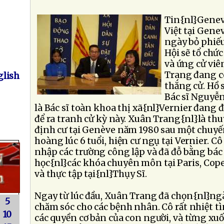
Tin{nl}Genev
Việt tại Gene
ngày bỏ phiếu
Hội sẽ tổ chức
và ứng cử vi
Trang đang c
lish
thắng cử. Hồ 
Bác sĩ Nguyễn
là Bác sĩ toàn khoa thị xã{nl}Vernier đang 
để ra tranh cử kỳ này. Xuân Trang{nl}là t
định cư tại Genève năm 1980 sau một chuyế
hoàng lúc 6 tuổi, hiện cư ngụ tại Vernier. 
nhập các trường công lập và đã đỗ bằng bác 
học{nl}các khóa chuyên môn tại Paris, Co
và thực tập tại{nl}Thụy Sĩ.
Ngay từ lúc đầu, Xuân Trang đã chọn{nl}n
5
chăm sóc cho các bệnh nhân. Cô rất nhiệt t
10
các quyền cơ bản của con người, và từng xu