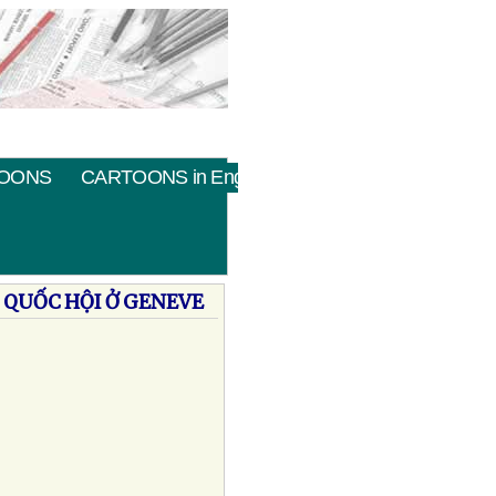
OONS
CARTOONS in English
U QUỐC HỘI Ở GENEVE