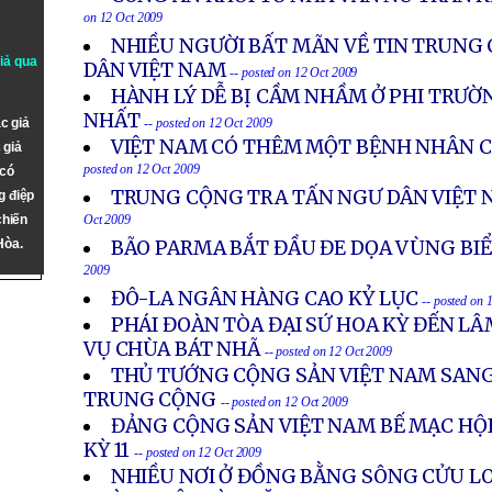
on 12 Oct 2009
NHIỀU NGƯỜI BẤT MÃN VỀ TIN TRUNG
giả qua
DÂN VIỆT NAM
-- posted on 12 Oct 2009
HÀNH LÝ DỄ BỊ CẦM NHẦM Ở PHI TRƯỜ
NHẤT
c giả
-- posted on 12 Oct 2009
VIỆT NAM CÓ THÊM MỘT BỆNH NHÂN C
 giả
posted on 12 Oct 2009
 có
TRUNG CỘNG TRA TẤN NGƯ DÂN VIỆT 
g điệp
chiến
Oct 2009
Hòa.
BÃO PARMA BẮT ĐẦU ĐE DỌA VÙNG BI
2009
ĐÔ-LA NGÂN HÀNG CAO KỶ LỤC
-- posted on 
PHÁI ĐOÀN TÒA ĐẠI SỨ HOA KỲ ĐẾN LÂ
VỤ CHÙA BÁT NHÃ
-- posted on 12 Oct 2009
THỦ TƯỚNG CỘNG SẢN VIỆT NAM SANG
TRUNG CỘNG
-- posted on 12 Oct 2009
ĐẢNG CỘNG SẢN VIỆT NAM BẾ MẠC HỘ
KỲ 11
-- posted on 12 Oct 2009
NHIỀU NƠI Ở ĐỒNG BẰNG SÔNG CỬU LO