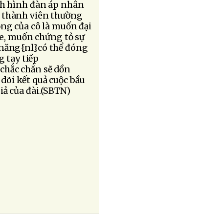
ình hình đàn áp nhân
ĩ thành viên thường
ọng của cô là muốn đại
e, muốn chứng tỏ sự
 năng{nl}có thể đóng
 tay tiếp
 chắc chắn sẽ dồn
dõi kết quả cuộc bầu
iả của đài.(SBTN)