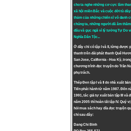
cho ta nghe những cơ cực lầm tha
xã hội miền Bắc và cuộc đời tù đày 
thảm của những chiến sĩ vô danh c
chúng ta, những người đã âm thầm
đấu và gục ngã vì lý tưởng
Tự Do
v
Nghĩa Dân Tộc
...
Ở đây chỉ có tập I và II, từng được 
thanh trên đài phát thanh Quê Hươ
San Jose, California - Hoa Kỳ, tron
chương trình đọc truyện do Trần 
phụ trách.
Thép Đen tập I và II do nhà xuất bả
Tiến phát hành từ năm 1987. Đến 
1991, tác giả tự xuất bản tập III và 
năm 2005 thì hoàn tất tập IV. Quý vị
hỏi mua sách hay dĩa đọc truyện qu
chỉ sau đây:
Dang Chi Binh