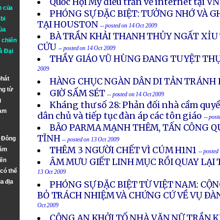
Quốc Hội Mỹ điều trần về internet tại VN
n của
PHÓNG SỰ ĐẶC BIỆT: TƯỞNG NHỚ VÀ GH
bi
TẠI HOUSTON
-- posted on 14 Oct 2009
ủa
BÀ TRẦN KHẢI THANH THỦY NGẤT XỈU
 chiến
CỨU
-- posted on 14 Oct 2009
à
Đại
THẦY GIÁO VŨ HÙNG ĐANG TUYỆT TH
2009
phát
HÀNG CHỤC NGÀN DÂN DI TẢN TRÁNH 
ng từ
GIỜ SẤM SÉT
-- posted on 14 Oct 2009
g
Kháng thư số 28: Phản đối nhà cầm quyề
Nam
dân chủ và tiếp tục đàn áp các tôn giáo
-- pos
BÃO PARMA MẠNH THÊM, TẤN CÔNG Q
TĨNH
n Đông
-- posted on 13 Oct 2009
THÊM 3 NGƯỜI CHẾT VÌ CÚM H1N1
năm
-- posted
đến
ÂM MƯU GIẾT LINH MỤC RỒI QUAY LẠI T
 có thể
13 Oct 2009
a địa
PHÓNG SỰ ÐẶC BIỆT TỪ VIỆT NAM: CỘN
BỎ TRÁCH NHIỆM VÀ CHỨNG CỨ VỀ VỤ ÐÀ
Oct 2009
CÔNG AN KHỞI TỐ NHÀ VĂN NỮ TRẦN 