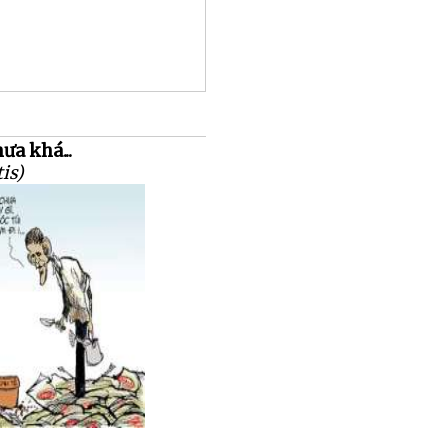
ưa khá...
tis)