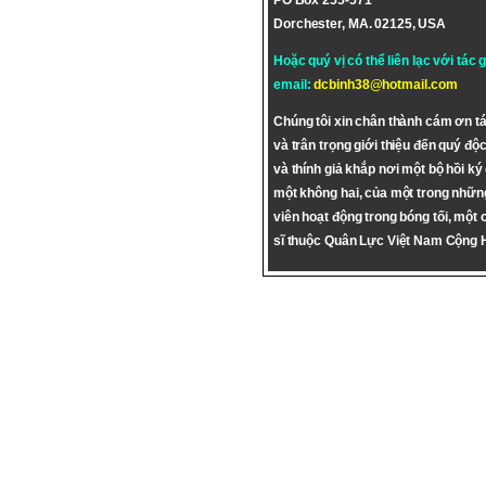
PO Box 255-571
Dorchester, MA. 02125, USA
Hoặc quý vị có thể liên lạc với tác 
email:
dcbinh38@hotmail.com
Chúng tôi xin chân thành cám ơn tá
và trân trọng giới thiệu đến quý độc
và thính giả khắp nơi một bộ hồi ký
một không hai, của một trong nhữn
viên hoạt động trong bóng tối, một 
sĩ thuộc Quân Lực Việt Nam Cộng 