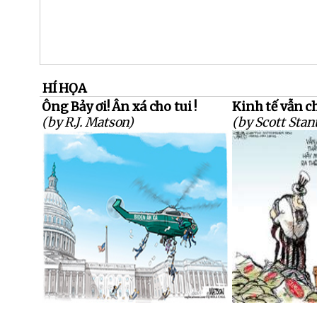
HÍ HỌA
Ông Bảy ơi! Ân xá cho tui !
Kinh tế vẫn ch
(by R.J. Matson)
(by Scott Stan