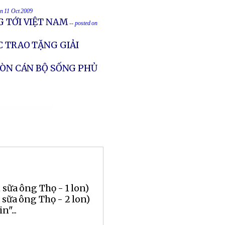
on 11 Oct 2009
G TỚI VIỆT NAM
-- posted on
C TRAO TẶNG GIẢI
CÒN CÁN BỘ SỐNG PHỦ
 sữa ông Thọ - 1 lon)
 sữa ông Thọ - 2 lon)
n"...