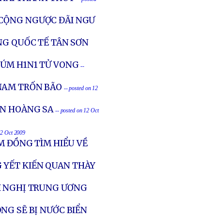
 CỘNG NGƯỢC ĐÃI NGƯ
NG QUỐC TẾ TÂN SƠN
ÚM H1N1 TỬ VONG
--
NAM TRỐN BÃO
-- posted on 12
ỂN HOÀNG SA
-- posted on 12 Oct
12 Oct 2009
M ĐỒNG TÌM HIỂU VỀ
 YẾT KIẾN QUAN THÀY
I NGHỊ TRUNG ƯƠNG
NG SẼ BỊ NƯỚC BIỂN