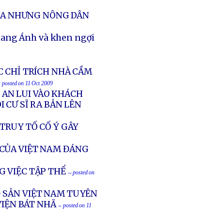
ÔLA NHƯNG NÔNG DÂN
uang Ánh và khen ngợi
C CHỈ TRÍCH NHÀ CẦM
- posted on 11 Oct 2009
G AN LUI VÀO KHÁCH
 CƯ SĨ RA BẢN LÊN
TRUY TỐ CỐ Ý GÂY
CỦA VIỆT NAM ĐÁNG
G VIỆC TẬP THỂ
-- posted on
G SẢN VIỆT NAM TUYÊN
VIỆN BÁT NHÃ
-- posted on 11