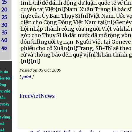
15
tình{nl}để đánh động dư luận quốc tế về t
quyền tại Việt{nl}Nam. Xuân Trang là bác s
20
trực của Ủy Ban Thụy Sĩ{nl}Việt Nam. Ước v
25
diện cho Cộng Ðồng Việt Nam tại{nl}Genèv
30
hội nhập thành công của người Việt và khả
35
góp cho Thụy Sĩ là đất nước đã mở rộng vòng
40
đón{nl}người tỵ nạn. Người Việt tại Geneve
45
phiếu cho cô Xuân{nl}Trang, SB-TN sẽ theo 
cử và thông báo đến quý vị{nl}khán thính g
{nl}{nl}
Posted on 05 Oct 2009
nh
, do
[
print
]
iên Hồi
hững
ực Việt
FreeVietNews
 Bắc
ơi bày
t trí
t vùng
 mà
 kể