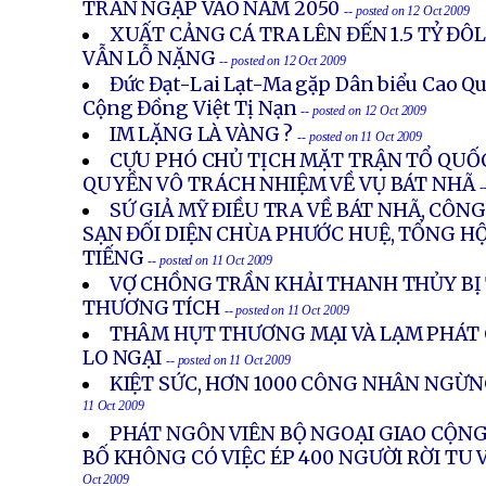
TRÀN NGẬP VÀO NĂM 2050
-- posted on 12 Oct 2009
XUẤT CẢNG CÁ TRA LÊN ĐẾN 1.5 TỶ Đ
VẪN LỖ NẶNG
-- posted on 12 Oct 2009
Đức Đạt-Lai Lạt-Ma gặp Dân biểu Cao Q
Cộng Đồng Việt Tị Nạn
-- posted on 12 Oct 2009
IM LẶNG LÀ VÀNG ?
-- posted on 11 Oct 2009
CỰU PHÓ CHỦ TỊCH MẶT TRẬN TỔ QUỐ
QUYỀN VÔ TRÁCH NHIỆM VỀ VỤ BÁT NHÃ
-
SỨ GIẢ MỸ ĐIỀU TRA VỀ BÁT NHÃ, CÔN
SẠN ĐỐI DIỆN CHÙA PHƯỚC HUỆ, TỔNG HỘI
TIẾNG
-- posted on 11 Oct 2009
VỢ CHỒNG TRẦN KHẢI THANH THỦY BỊ 
THƯƠNG TÍCH
-- posted on 11 Oct 2009
THÂM HỤT THƯƠNG MẠI VÀ LẠM PHÁT 
LO NGẠI
-- posted on 11 Oct 2009
KIỆT SỨC, HƠN 1000 CÔNG NHÂN NGỪN
11 Oct 2009
PHÁT NGÔN VIÊN BỘ NGOẠI GIAO CỘN
BỐ KHÔNG CÓ VIỆC ÉP 400 NGƯỜI RỜI TU 
Oct 2009