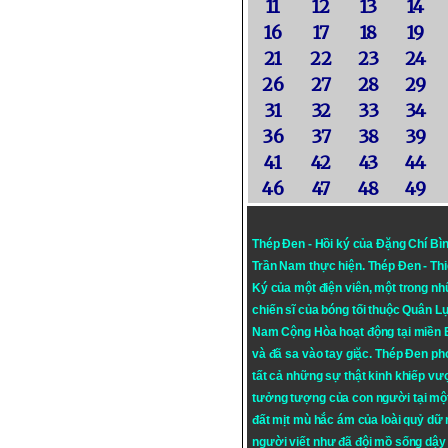
11
12
13
14
16
17
18
19
21
22
23
24
26
27
28
29
31
32
33
34
36
37
38
39
41
42
43
44
46
47
48
49
Thép Đen - Hồi ký của Đặng Chí Bì
Trần Nam thực hiện.
Thép Đen
- Th
Ký của một điện viên, một trong n
chiến sĩ của bóng tối thuộc Quân L
Nam Cộng Hòa hoạt động tại miền
và đã sa vào tay giặc. Thép Đen ph
tất cả những sự thật kinh khiếp vượ
tưởng tượng của con người tại mộ
đất mịt mù hắc ám của loài quỷ dữ
người viết như đã đội mồ sống dậy