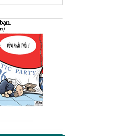
 bạn.
n)