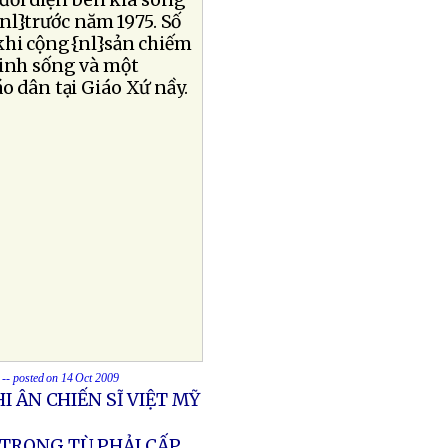
đối diện bên kia sông
nl}trước năm 1975. Số
khi cộng{nl}sản chiếm
sinh sống và một
áo dân tại Giáo Xứ nầy.
-- posted on 14 Oct 2009
I ÂN CHIẾN SĨ VIỆT MỸ
 TRONG TÙ PHẢI CẤP