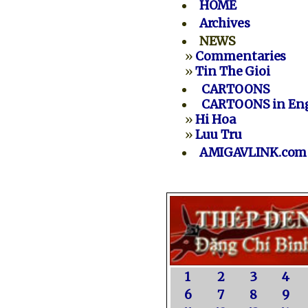
HOME
Archives
NEWS
»
Commentaries
»
Tin The Gioi
CARTOONS
CARTOONS in Eng
»
Hi Hoa
»
Luu Tru
AMIGAVLINK.com
1
2
3
4
6
7
8
9