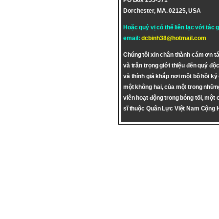
PO Box 255-571
Dorchester, MA. 02125, USA
Hoặc quý vị có thể liên lạc với tác 
email:
dcbinh38@hotmail.com
Chúng tôi xin chân thành cám ơn tá
và trân trọng giới thiệu đến quý độc
và thính giả khắp nơi một bộ hồi ký
một không hai, của một trong nhữn
viên hoạt động trong bóng tối, một 
sĩ thuộc Quân Lực Việt Nam Cộng 