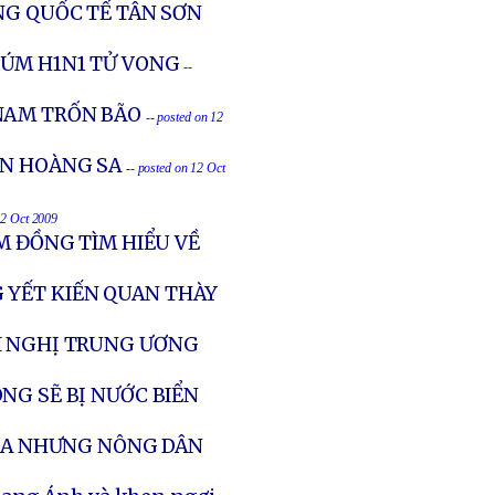
NG QUỐC TẾ TÂN SƠN
ÚM H1N1 TỬ VONG
--
NAM TRỐN BÃO
-- posted on 12
ỂN HOÀNG SA
-- posted on 12 Oct
12 Oct 2009
M ĐỒNG TÌM HIỂU VỀ
 YẾT KIẾN QUAN THÀY
I NGHỊ TRUNG ƯƠNG
NG SẼ BỊ NƯỚC BIỂN
ÔLA NHƯNG NÔNG DÂN