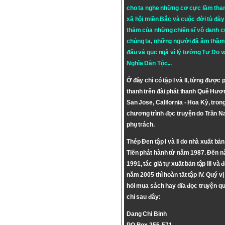
cho ta nghe những cơ cực lầm tha
xã hội miền Bắc và cuộc đời tù đày 
thảm của những chiến sĩ vô danh c
chúng ta, những người đã âm thầm
đấu và gục ngã vì lý tưởng
Tự Do
v
Nghĩa Dân Tộc
...
Ở đây chỉ có tập I và II, từng được 
thanh trên đài phát thanh Quê Hươ
San Jose, California - Hoa Kỳ, tron
chương trình đọc truyện do Trần 
phụ trách.
Thép Đen tập I và II do nhà xuất bả
Tiến phát hành từ năm 1987. Đến 
1991, tác giả tự xuất bản tập III và 
năm 2005 thì hoàn tất tập IV. Quý vị
hỏi mua sách hay dĩa đọc truyện qu
chỉ sau đây:
Dang Chi Binh