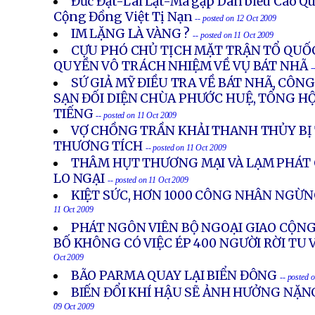
Đức Đạt-Lai Lạt-Ma gặp Dân biểu Cao Q
Cộng Đồng Việt Tị Nạn
-- posted on 12 Oct 2009
IM LẶNG LÀ VÀNG ?
-- posted on 11 Oct 2009
CỰU PHÓ CHỦ TỊCH MẶT TRẬN TỔ QUỐ
QUYỀN VÔ TRÁCH NHIỆM VỀ VỤ BÁT NHÃ
-
SỨ GIẢ MỸ ĐIỀU TRA VỀ BÁT NHÃ, CÔN
SẠN ĐỐI DIỆN CHÙA PHƯỚC HUỆ, TỔNG HỘI
TIẾNG
-- posted on 11 Oct 2009
VỢ CHỒNG TRẦN KHẢI THANH THỦY BỊ 
THƯƠNG TÍCH
-- posted on 11 Oct 2009
THÂM HỤT THƯƠNG MẠI VÀ LẠM PHÁT 
LO NGẠI
-- posted on 11 Oct 2009
KIỆT SỨC, HƠN 1000 CÔNG NHÂN NGỪN
11 Oct 2009
PHÁT NGÔN VIÊN BỘ NGOẠI GIAO CỘN
BỐ KHÔNG CÓ VIỆC ÉP 400 NGƯỜI RỜI TU 
Oct 2009
BÃO PARMA QUAY LẠI BIỂN ĐÔNG
-- posted 
BIẾN ĐỔI KHÍ HẬU SẼ ẢNH HƯỞNG NẶN
09 Oct 2009