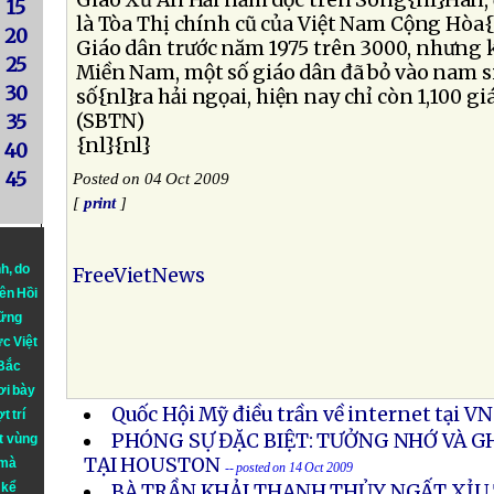
Giáo Xứ An Hải nằm dọc trên Sông{nl}Hàn, 
15
là Tòa Thị chính cũ của Việt Nam Cộng Hòa{
20
Giáo dân trước năm 1975 trên 3000, nhưng 
25
Miền Nam, một số giáo dân đã bỏ vào nam 
30
số{nl}ra hải ngọai, hiện nay chỉ còn 1,100 gi
(SBTN)
35
{nl}{nl}
40
45
Posted on 04 Oct 2009
[
print
]
nh
, do
FreeVietNews
iên Hồi
hững
ực Việt
 Bắc
ơi bày
Quốc Hội Mỹ điều trần về internet tại VN
t trí
PHÓNG SỰ ĐẶC BIỆT: TƯỞNG NHỚ VÀ GH
t vùng
TẠI HOUSTON
 mà
-- posted on 14 Oct 2009
 kể
BÀ TRẦN KHẢI THANH THỦY NGẤT XỈU