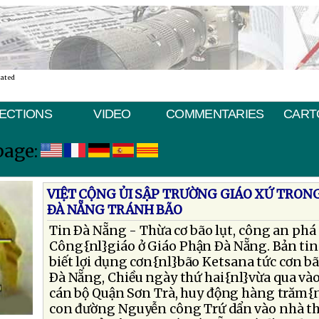
nated
ECTIONS
VIDEO
COMMENTARIES
CART
page:
VIỆT CỘNG ỦI SẬP TRƯỜNG GIÁO XỨ TRON
ÐÀ NẴNG TRÁNH BÃO
Tin Ðà Nẵng - Thừa cơ bão lụt, công an phá
Công{nl}giáo ở Giáo Phận Ðà Nẵng. Bản tin
biết lợi dụng cơn{nl}bão Ketsana tức cơn bã
Ðà Nẵng, Chiều ngày thứ hai{nl}vừa qua vào
cán bộ Quận Sơn Trà, huy động hàng trăm{n
con đường Nguyễn công Trứ dẩn vào nhà thờ