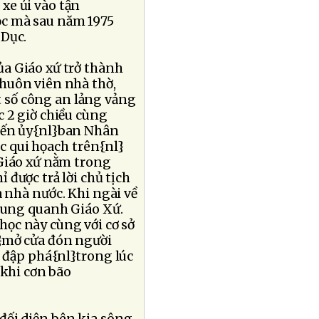
 xe ủi vào tận
ọc mà sau năm 1975
 Dục.
ủa Giáo xứ trở thành
khuôn viên nhà thờ,
ột số công an lảng vảng
c 2 giờ chiều cùng
 đến ủy{nl}ban Nhân
ệc qui họach trên{nl}
 Giáo xứ nằm trong
 được trả lời chủ tịch
a nhà nước. Khi ngài về
chung quanh Giáo Xứ.
học này cùng với cơ sở
l}mở cửa đón người
o đập phá{nl}trong lúc
 khi cơn bão