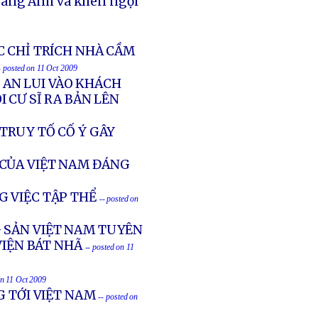
uang Ánh và khen ngợi
C CHỈ TRÍCH NHÀ CẦM
- posted on 11 Oct 2009
G AN LUI VÀO KHÁCH
 CƯ SĨ RA BẢN LÊN
TRUY TỐ CỐ Ý GÂY
CỦA VIỆT NAM ĐÁNG
G VIỆC TẬP THỂ
-- posted on
G SẢN VIỆT NAM TUYÊN
VIỆN BÁT NHÃ
-- posted on 11
on 11 Oct 2009
G TỚI VIỆT NAM
-- posted on