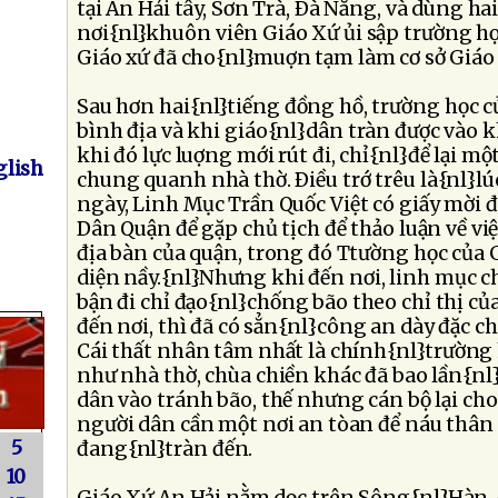
tại An Hải tây, Sơn Trà, Ðà Nẵng, và dùng hai
nơi{nl}khuôn viên Giáo Xứ ủi sập trường h
Giáo xứ đã cho{nl}muợn tạm làm cơ sở Giáo
Sau hơn hai{nl}tiếng đồng hồ, trường học c
bình địa và khi giáo{nl}dân tràn được vào 
khi đó lực luợng mới rút đi, chỉ{nl}để lại m
lish
chung quanh nhà thờ. Ðiều trớ trêu là{nl}lú
ngày, Linh Mục Trần Quốc Việt có giấy mời
Dân Quận để gặp chủ tịch để thảo luận về vi
địa bàn của quận, trong đó Ttường học của
diện nầy.{nl}Nhưng khi đến nơi, linh mục chỉ
bận đi chỉ đạo{nl}chống bão theo chỉ thị củ
đến nơi, thì đã có sẳn{nl}công an dày đặc 
Cái thất nhân tâm nhất là chính{nl}trường 
như nhà thờ, chùa chiền khác đã bao lần{n
dân vào tránh bão, thế nhưng cán bộ lại ch
người dân cần một nơi an tòan để náu thân
5
đang{nl}tràn đến.
10