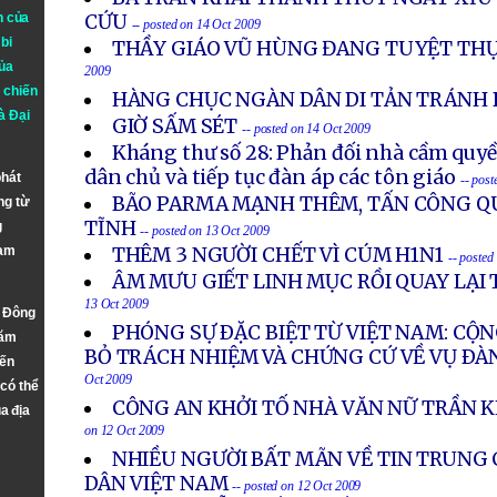
n của
CỨU
-- posted on 14 Oct 2009
bi
THẦY GIÁO VŨ HÙNG ĐANG TUYỆT TH
ủa
2009
 chiến
HÀNG CHỤC NGÀN DÂN DI TẢN TRÁNH 
à
Đại
GIỜ SẤM SÉT
-- posted on 14 Oct 2009
Kháng thư số 28: Phản đối nhà cầm quyề
dân chủ và tiếp tục đàn áp các tôn giáo
phát
-- pos
BÃO PARMA MẠNH THÊM, TẤN CÔNG Q
ng từ
TĨNH
g
-- posted on 13 Oct 2009
Nam
THÊM 3 NGƯỜI CHẾT VÌ CÚM H1N1
-- posted
ÂM MƯU GIẾT LINH MỤC RỒI QUAY LẠI T
13 Oct 2009
n Đông
PHÓNG SỰ ÐẶC BIỆT TỪ VIỆT NAM: CỘN
năm
BỎ TRÁCH NHIỆM VÀ CHỨNG CỨ VỀ VỤ ÐÀ
đến
Oct 2009
 có thể
CÔNG AN KHỞI TỐ NHÀ VĂN NỮ TRẦN 
a địa
on 12 Oct 2009
NHIỀU NGƯỜI BẤT MÃN VỀ TIN TRUNG
DÂN VIỆT NAM
-- posted on 12 Oct 2009