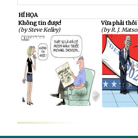
HÍ HỌA
Không tin được!
Vừa phải thôi
(by Steve Kelley)
(by R. J. Matso