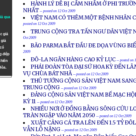
HÀNH LÝ DỄ BỊ CẦM NHẦM Ở PHI TRƯỜ
NHẤT
-- posted on 12 Oct 2009
VIỆT NAM CÓ THÊM MỘT BỆNH NHÂN C
giả qua
posted on 12 Oct 2009
TRUNG CỘNG TRA TẤN NGƯ DÂN VIỆT 
c giả
Oct 2009
 giả
BÃO PARMA BẮT ĐẦU ĐE DỌA VÙNG BI
 có
2009
g điệp
ĐÔ-LA NGÂN HÀNG CAO KỶ LỤC
-- posted on 
chiến
PHÁI ĐOÀN TÒA ĐẠI SỨ HOA KỲ ĐẾN LÂ
Hòa.
VỤ CHÙA BÁT NHÃ
-- posted on 12 Oct 2009
THỦ TƯỚNG CỘNG SẢN VIỆT NAM SANG
TRUNG CỘNG
-- posted on 12 Oct 2009
ĐẢNG CỘNG SẢN VIỆT NAM BẾ MẠC HỘ
KỲ 11
-- posted on 12 Oct 2009
NHIỀU NƠI Ở ĐỒNG BẰNG SÔNG CỬU LO
TRÀN NGẬP VÀO NĂM 2050
-- posted on 12 Oct 2009
XUẤT CẢNG CÁ TRA LÊN ĐẾN 1.5 TỶ Đ
VẪN LỖ NẶNG
-- posted on 12 Oct 2009