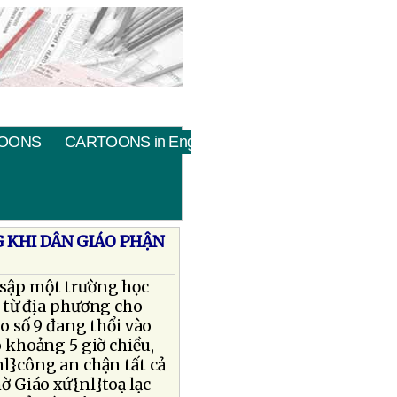
OONS
CARTOONS in English
G KHI DÂN GIÁO PHẬN
 sập một trường học
 từ địa phương cho
o số 9 đang thổi vào
 khoảng 5 giờ chiều,
l}công an chận tất cả
 Giáo xứ{nl}toạ lạc