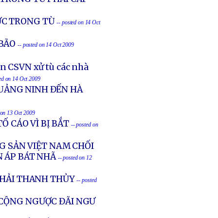
ỰC TRONG TÙ
-- posted on 14 Oct
BÃO
-- posted on 14 Oct 2009
n CSVN xử tù các nhà
ted on 14 Oct 2009
UẢNG NINH ĐẾN HÀ
 on 13 Oct 2009
Ố CÁO VÌ BỊ BẮT
-- posted on
G SẢN VIỆT NAM CHỐI
N ÁP BÁT NHÃ
-- posted on 12
KHẢI THANH THỦY
-- posted
 CỘNG NGƯỢC ĐÃI NGƯ