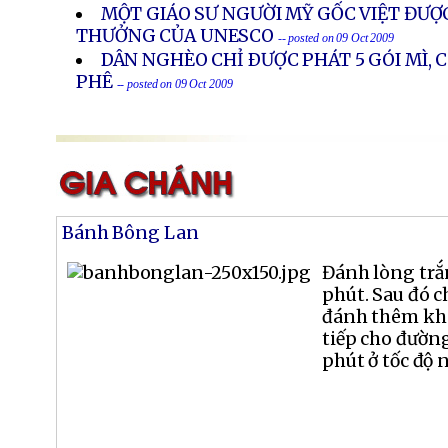
MỘT GIÁO SƯ NGƯỜI MỸ GỐC VIỆT ĐƯỢ
THƯỞNG CỦA UNESCO
-- posted on 09 Oct 2009
DÂN NGHÈO CHỈ ÐƯỢC PHÁT 5 GÓI MÌ, 
PHÊ
-- posted on 09 Oct 2009
Bánh Bông Lan
Đánh lòng trắ
phút. Sau đó c
đánh thêm kho
tiếp cho đườn
phút ở tốc độ n