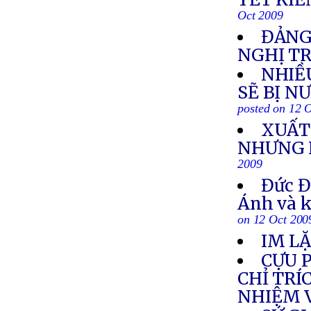
Oct 2009
ĐẢNG
NGHỊ TR
NHIỀ
SẼ BỊ N
posted on 12 
XUẤT 
NHƯNG 
2009
Đức Đ
Ánh và k
on 12 Oct 200
IM LẶ
CỰU 
CHỈ TR
NHIỆM 