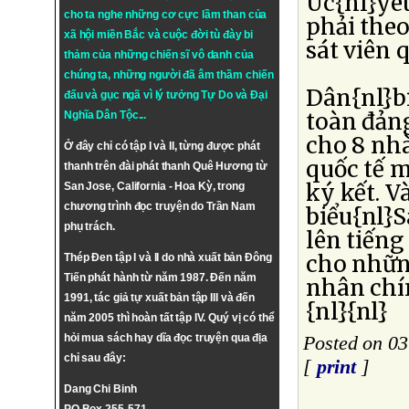
Úc{nl}yêu
cho ta nghe những cơ cực lầm than của
phải theo
xã hội miền Bắc và cuộc đời tù đày bi
sát viên 
thảm của những chiến sĩ vô danh của
chúng ta, những người đã âm thầm chiến
Dân{nl}bi
đấu và gục ngã vì lý tưởng
Tự Do
và
Đại
toàn đảng
Nghĩa Dân Tộc
...
cho 8 nh
Ở đây chỉ có tập I và II, từng được phát
quốc tế 
thanh trên đài phát thanh Quê Hương từ
ký kết. V
San Jose, California - Hoa Kỳ, trong
chương trình đọc truyện do Trần Nam
biểu{nl}
phụ trách.
lên tiếng
cho nhữn
Thép Đen tập I và II do nhà xuất bản Đông
Tiến phát hành từ năm 1987. Đến năm
nhân chí
1991, tác giả tự xuất bản tập III và đến
{nl}{nl}
năm 2005 thì hoàn tất tập IV. Quý vị có thể
hỏi mua sách hay dĩa đọc truyện qua địa
Posted on 03
chỉ sau đây:
[
print
]
Dang Chi Binh