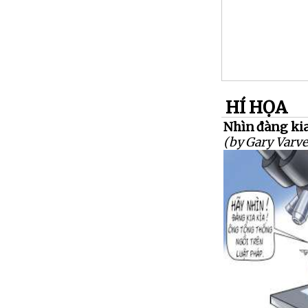
HÍ HỌA
Nhìn đàng kia
(by Gary Varve