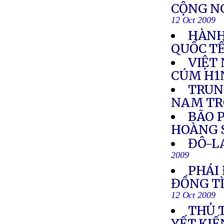
CỘNG N
12 Oct 2009
HÀNH
QUỐC T
VIỆT
CÚM H1
TRUN
NAM TR
BÃO 
HOÀNG 
ĐÔ-L
2009
PHÁI
ĐỒNG TÌ
12 Oct 2009
THỦ 
YẾT KI