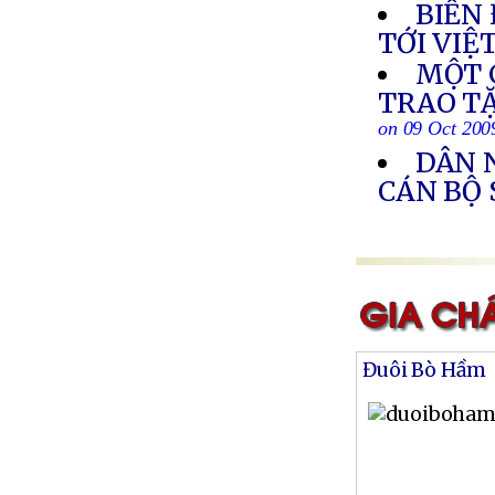
BIẾN
TỚI VIỆ
MỘT 
TRAO T
on 09 Oct 200
DÂN N
CÁN BỘ
Đuôi Bò Hầm