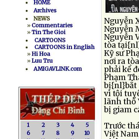
HOME
Archives
NEWS
Nguyễn X
»
Commentaries
Nguyễn M
»
Tin The Gioi
Nguyễn V
CARTOONS
tòa tại{n
CARTOONS in English
Kỹ sư Ph
»
Hi Hoa
nơi ra tò
»
Luu Tru
phải kể 
AMIGAVLINK.com
Phạm Tha
bị{nl}bắt
vì tội tu
lãnh thổ 
bị giam 
Trước th
1
2
3
4
5
Việt Nam,
6
7
8
9
10