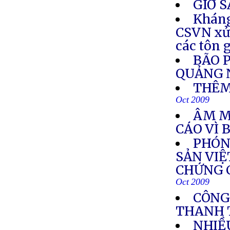
GIỜ 
Kháng
CSVN xử 
các tôn 
BÃO 
QUẢNG 
THÊM
Oct 2009
ÂM M
CÁO VÌ 
PHÓN
SẢN VIỆ
CHỨNG C
Oct 2009
CÔNG
THANH 
NHIỀ