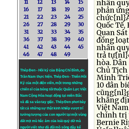
nhân quy
11
12
13
14
15
phản ứng
16
17
18
19
20
chức{nl}
21
22
23
24
25
Quốc Tế,
26
27
28
29
30
Quan Sát
31
32
33
34
35
đồng loạt
36
37
38
39
40
nhân quy
41
42
43
44
45
trả tự{nl
46
47
48
49
hòa. Dân 
Chủ Tịch
Thép Đen - Hồi ký của Đặng Chí Bình
, do
Minh Triế
Trần Nam thực hiện.
Thép Đen
- Thiên Hồi
10 dân bi
Ký của một điện viên, một trong những
chiến sĩ của bóng tối thuộc Quân Lực Việt
cũng{nl}
Nam Cộng Hòa hoạt động tại miền Bắc
khẳng đị
và đã sa vào tay giặc. Thép Đen phơi bày
Việt Nam
tất cả những sự thật kinh khiếp vượt trí
chính trị
tưởng tượng của con người tại một vùng
Bernie Ri
đất mịt mù hắc ám của loài quỷ dữ mà
người viết như đã đội mồ sống dậy kể