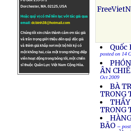
PO Box 255-571
Dorchester, MA. 02125, USA
FreeViet
Hoặc quý vị có thể liên lạc với tác giả qua
email:
dcbinh38@hotmail.com
Chúng tôi xin chân thành cám ơn tác giả
và trân trọng giới thiệu đến quý độc giả
Quốc 
và thính giả khắp nơi một bộ hồi ký có
một không hai, của một trong những điệp
posted on 14 
viên hoạt động trong bóng tối, một chiến
PHÓN
sĩ thuộc Quân Lực Việt Nam Cộng Hòa.
ÂN CHIẾ
Oct 2009
BÀ T
TRONG T
THẦY
TRONG 
HÀNG
BÃO
-- pos