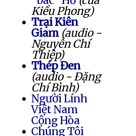
"bác" Hồ
(của
Kiều Phong)
Trại Kiên
Giam
(audio -
Nguyễn Chí
Thiệp)
Thép Đen
(audio - Đặng
Chí Bình)
Người Lính
Việt Nam
Cộng Hòa
Chúng Tôi