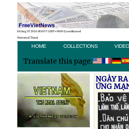
FreeVietNews
Fri Aug 07 2026 18:19:57 GMT+0000 (Coordinated
Universal Time)
HOME
COLLECTIONS
VIDE
Translate this page:
NGÀY RA
ỨNG MẠN