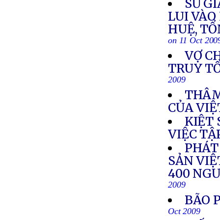
SỨ GI
LUI VÀO
HUỆ, TỔ
on 11 Oct 200
VỢ C
TRUY TỐ
2009
THÂM
CỦA VIỆ
KIỆT
VIỆC TẬ
PHÁT
SẢN VIỆ
400 NGƯ
2009
BÃO 
Oct 2009