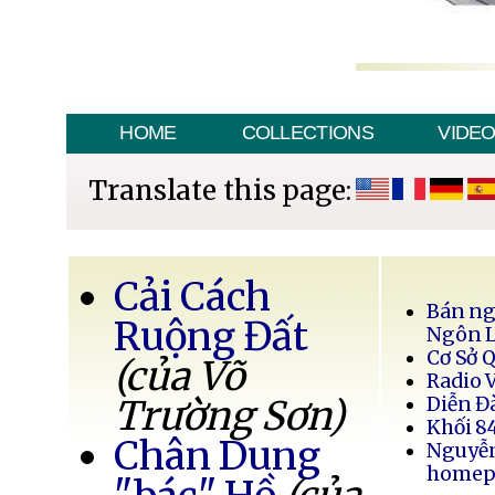
HOME
COLLECTIONS
VIDE
Translate this page:
Cải Cách
Bán ng
Ruộng Đất
Ngôn 
Cơ Sở 
(của Võ
Radio 
Trường Sơn)
Diễn Đ
Khối 8
Chân Dung
Nguyễ
homep