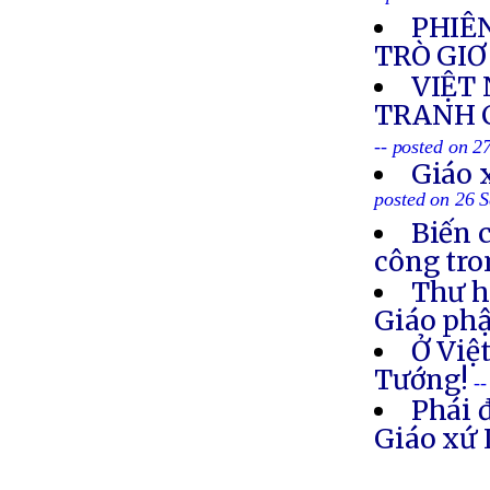
PHIÊN
TRÒ GIƠ
VIỆT
TRANH C
-- posted on 2
Giáo 
posted on 26 
Biến 
công tro
Thư h
Giáo ph
Ở Việ
Tướng!
-
Phái 
Giáo xứ 