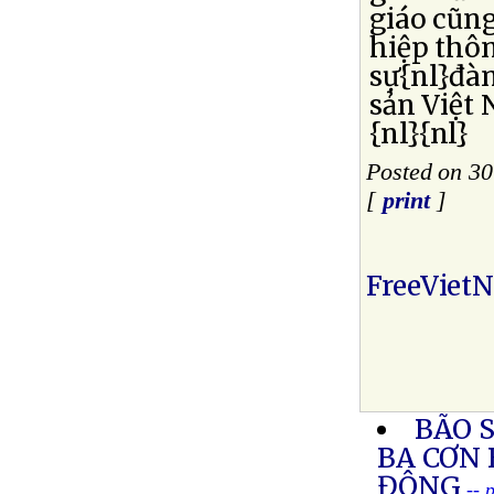
giáo cũng
hiệp thô
sự{nl}đà
sản Việt
{nl}{nl}
Posted on 30
[
print
]
FreeViet
BÃO 
BA CƠN 
ĐÔNG
-- 