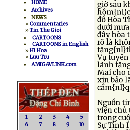
HOME
giờ sau k
Archives
hôm{nl}c
NEWS
đồ Hòa T
»
Commentaries
dưới mưa,
»
Tin The Gioi
đây hòa 
CARTOONS
rõ là kh
CARTOONS in English
tăng{nl}t
»
Hi Hoa
Vụ tuyên 
»
Luu Tru
lãnh tăng
AMIGAVLINK.com
Mai cho d
xin bảo 
cầm{nl}q
Nguồn ti
viện chủ 
trong cu
1
2
3
4
5
Sự Tỉnh H
6
7
8
9
10