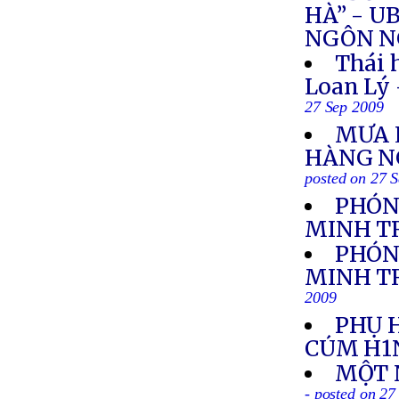
HÀ” - 
NGÔN NG
Thái 
Loan Lý
27 Sep 2009
MƯA L
HÀNG N
posted on 27 
PHÓN
MINH T
PHÓN
MINH TR
2009
PHỤ 
CÚM H1
MỘT 
- posted on 27