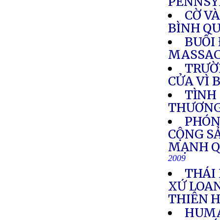
PENNSY
CỜ V
BÌNH QU
BUỔI 
MASSAC
TRƯỜ
CỬA VÌ 
TÌNH
THƯƠN
PHÓNG
CỘNG SẢ
MẠNH Q
2009
THÁI
XỨ LOA
THIÊN 
HUMA