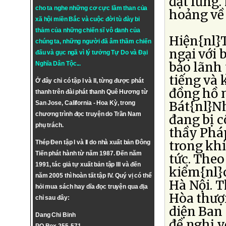
đặt lưng.
cho ta nghe những cơ cực lầm than của
hoảng về
xã hội miền Bắc và cuộc đời tù đày bi
thảm của những chiến sĩ vô danh của
Hiện{nl}
chúng ta, những người đã âm thầm chiến
ngại với 
đấu và gục ngã vì lý tưởng
Tự Do
và
Đại
bảo lãnh
Nghĩa Dân Tộc
...
tiếng và
Ở đây chỉ có tập I và II, từng được phát
đồng hồ n
thanh trên đài phát thanh Quê Hương từ
Bát{nl}Nh
San Jose, California - Hoa Kỳ, trong
chương trình đọc truyện do Trần Nam
đang bị c
phụ trách.
thầy Pháp
trong khi
Thép Đen tập I và II do nhà xuất bản Đông
Tiến phát hành từ năm 1987. Đến năm
tức. The
1991, tác giả tự xuất bản tập III và đến
kiểm{nl}c
năm 2005 thì hoàn tất tập IV. Quý vị có thể
Hà Nội. 
hỏi mua sách hay dĩa đọc truyện qua địa
Hòa thượ
chỉ sau đây:
diện Ban
Dang Chi Binh
đề nghị v