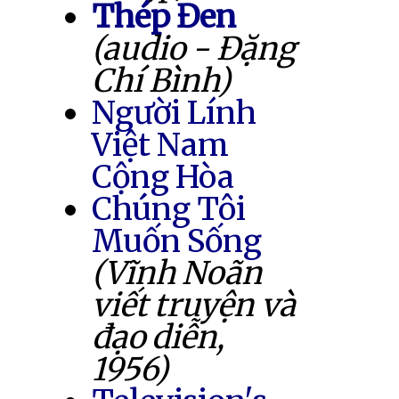
Thép Đen
(audio - Đặng
Chí Bình)
Người Lính
Việt Nam
Cộng Hòa
Chúng Tôi
Muốn Sống
(Vĩnh Noãn
viết truyện và
đạo diễn,
1956)