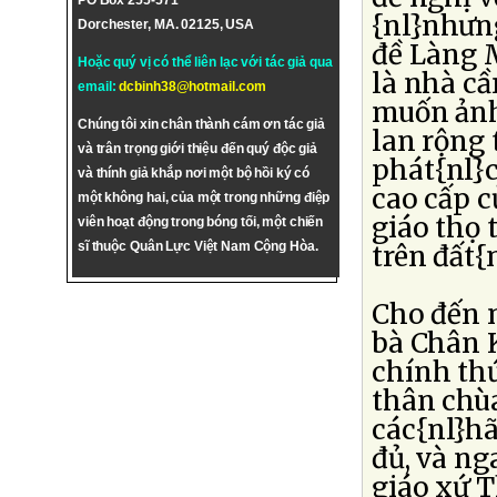
PO Box 255-571
{nl}nhưng
Dorchester, MA. 02125, USA
đề Làng M
Hoặc quý vị có thể liên lạc với tác giả qua
là nhà c
email:
dcbinh38@hotmail.com
muốn ảnh
Chúng tôi xin chân thành cám ơn tác giả
lan rộng 
và trân trọng giới thiệu đến quý độc giả
phát{nl}c
và thính giả khắp nơi một bộ hồi ký có
cao cấp c
một không hai, của một trong những điệp
giáo thọ 
viên hoạt động trong bóng tối, một chiến
sĩ thuộc Quân Lực Việt Nam Cộng Hòa.
trên đất{
Cho đến 
bà Chân K
chính thứ
thân chùa
các{nl}hã
đủ, và n
giáo xứ 