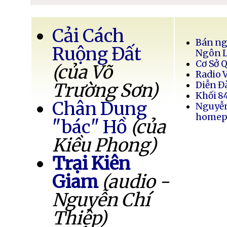
Cải Cách
Bán ng
Ruộng Đất
Ngôn 
Cơ Sở 
(của Võ
Radio 
Trường Sơn)
Diễn Đ
Khối 8
Chân Dung
Nguyễ
homep
"bác" Hồ
(của
Kiều Phong)
Trại Kiên
Giam
(audio -
Nguyễn Chí
Thiệp)