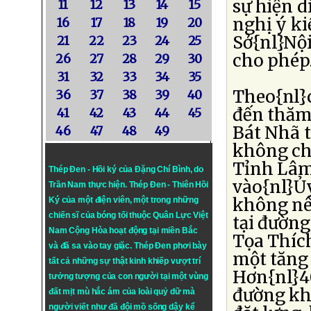
sự hiện d
11
12
13
14
15
nghị ý k
16
17
18
19
20
Sở{nl}Nộ
21
22
23
24
25
cho phép
26
27
28
29
30
31
32
33
34
35
Theo{nl}c
36
37
38
39
40
đến thăm
41
42
43
44
45
Bát Nhã t
46
47
48
49
không ch
Tỉnh Lâm
Thép Đen - Hồi ký của Đặng Chí Bình
, do
vào{nl}Ủ
Trần Nam thực hiện.
Thép Đen
- Thiên Hồi
không nê
Ký của một điện viên, một trong những
chiến sĩ của bóng tối thuộc Quân Lực Việt
tại đường
Nam Cộng Hòa hoạt động tại miền Bắc
Tọa Thích
và đã sa vào tay giặc. Thép Đen phơi bày
một tăng 
tất cả những sự thật kinh khiếp vượt trí
Hơn{nl}4
tưởng tượng của con người tại một vùng
đường kh
đất mịt mù hắc ám của loài quỷ dữ mà
người viết như đã đội mồ sống dậy kể