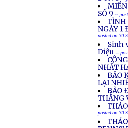
MIỀN
SỐ 9
-- pos
TÌNH
NGÀY 1 
posted on 30 
Sinh 
Diệu
-- po
CÔNG
NHẤT H
BÃO 
LẠI NHI
BÃO 
THẲNG 
THÁO 
posted on 30 
THÁO