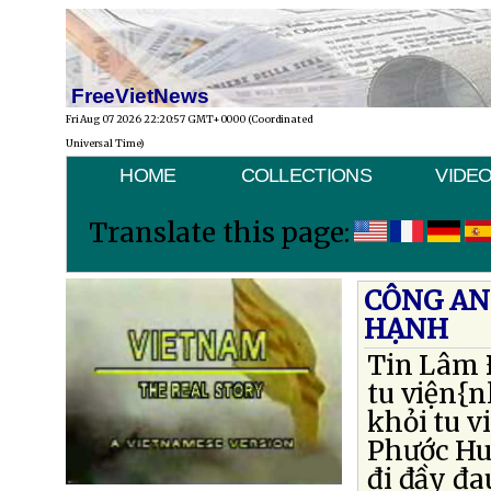
FreeVietNews
Fri Aug 07 2026 22:20:57 GMT+0000 (Coordinated
Universal Time)
HOME
COLLECTIONS
VIDE
Translate this page:
CÔNG AN
HẠNH
Tin Lâm Ð
tu viện{n
khỏi tu v
Phước Huệ
đi đầy đa