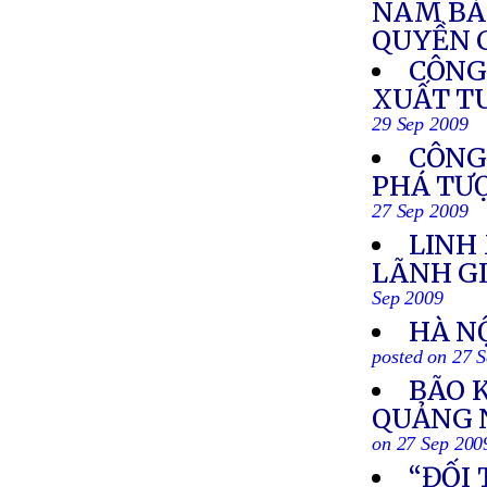
NAM BÁ
QUYỀN C
CÔNG
XUẤT TU
29 Sep 2009
CÔNG 
PHÁ TƯ
27 Sep 2009
LINH
LÃNH G
Sep 2009
HÀ N
posted on 27 
BÃO 
QUẢNG N
on 27 Sep 200
“ĐỐI 