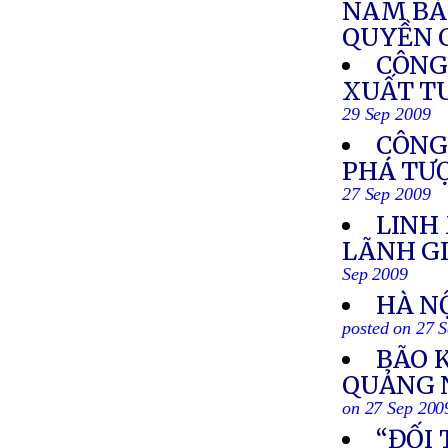
NAM BÁ
QUYỀN C
CÔNG
XUẤT TU
29 Sep 2009
CÔNG 
PHÁ TƯ
27 Sep 2009
LINH
LÃNH G
Sep 2009
HÀ N
posted on 27 
BÃO 
QUẢNG N
on 27 Sep 200
“ĐỐI 