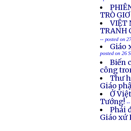
PHIÊN
TRÒ GIƠ
VIỆT
TRANH C
-- posted on 2
Giáo 
posted on 26 
Biến 
công tro
Thư h
Giáo ph
Ở Việ
Tướng!
-
Phái 
Giáo xứ 