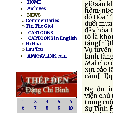
HOME
giờ sau k
Archives
hôm{nl}c
NEWS
đồ Hòa T
»
Commentaries
dưới mưa,
»
Tin The Gioi
đây hòa 
CARTOONS
rõ là kh
CARTOONS in English
tăng{nl}t
»
Hi Hoa
Vụ tuyên 
»
Luu Tru
lãnh tăng
AMIGAVLINK.com
Mai cho d
xin bảo 
cầm{nl}q
Nguồn ti
viện chủ 
trong cu
1
2
3
4
5
Sự Tỉnh H
6
7
8
9
10