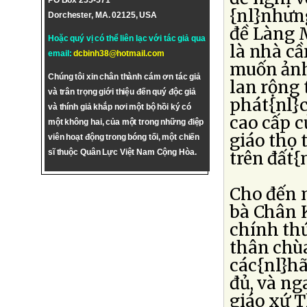
PO Box 255-571
{nl}nhưng
Dorchester, MA. 02125, USA
đề Làng M
Hoặc quý vị có thể liên lạc với tác giả qua
là nhà c
email:
dcbinh38@hotmail.com
muốn ảnh
Chúng tôi xin chân thành cám ơn tác giả
lan rộng 
và trân trọng giới thiệu đến quý độc giả
phát{nl}c
và thính giả khắp nơi một bộ hồi ký có
cao cấp c
một không hai, của một trong những điệp
giáo thọ 
viên hoạt động trong bóng tối, một chiến
sĩ thuộc Quân Lực Việt Nam Cộng Hòa.
trên đất{
Cho đến 
bà Chân K
chính thứ
thân chùa
các{nl}hã
đủ, và n
giáo xứ 