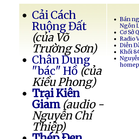
Cải Cách
Bán ng
Ruộng Đất
Ngôn 
Cơ Sở 
(của Võ
Radio 
Trường Sơn)
Diễn Đ
Khối 8
Chân Dung
Nguyễ
homep
"bác" Hồ
(của
Kiều Phong)
Trại Kiên
Giam
(audio -
Nguyễn Chí
Thiệp)
Thép Đen