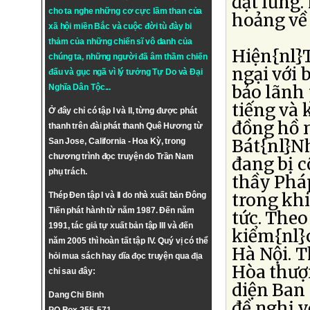
đặt lưng.
cho ta nghe những cơ cực lầm than của
hoảng về
xã hội miền Bắc và cuộc đời tù đày bi
thảm của những chiến sĩ vô danh của
Hiện{nl}
chúng ta, những người đã âm thầm chiến
ngại với 
đấu và gục ngã vì lý tưởng
Tự Do
và
Đại
bảo lãnh
Nghĩa Dân Tộc
...
tiếng và
Ở đây chỉ có tập I và II, từng được phát
đồng hồ n
thanh trên đài phát thanh Quê Hương từ
Bát{nl}Nh
San Jose, California - Hoa Kỳ, trong
chương trình đọc truyện do Trần Nam
đang bị c
phụ trách.
thầy Pháp
trong khi
Thép Đen tập I và II do nhà xuất bản Đông
Tiến phát hành từ năm 1987. Đến năm
tức. The
1991, tác giả tự xuất bản tập III và đến
kiểm{nl}c
năm 2005 thì hoàn tất tập IV. Quý vị có thể
Hà Nội. 
hỏi mua sách hay dĩa đọc truyện qua địa
Hòa thượ
chỉ sau đây:
diện Ban
Dang Chi Binh
đề nghị v