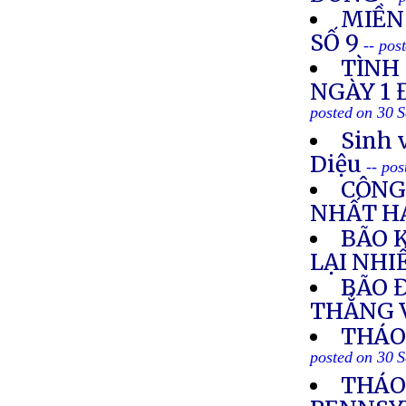
MIỀN
SỐ 9
-- pos
TÌNH
NGÀY 1 
posted on 30 
Sinh 
Diệu
-- po
CÔNG
NHẤT H
BÃO 
LẠI NHI
BÃO 
THẲNG 
THÁO 
posted on 30 
THÁO