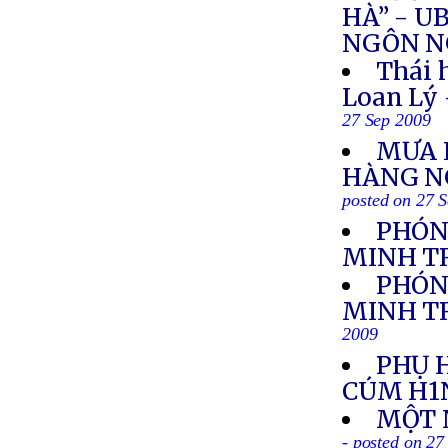
HÀ” - 
NGÔN NG
Thái 
Loan Lý
27 Sep 2009
MƯA L
HÀNG N
posted on 27 
PHÓN
MINH T
PHÓN
MINH TR
2009
PHỤ 
CÚM H1
MỘT 
- posted on 27