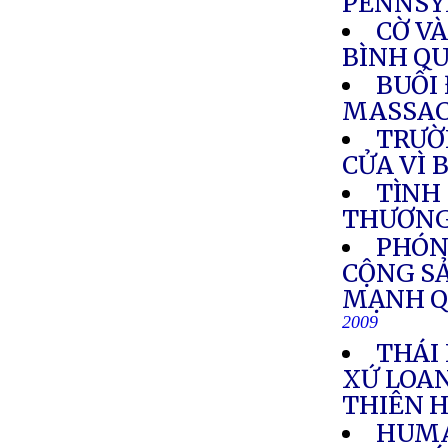
PENNSY
CỜ V
BÌNH QU
BUỔI 
MASSAC
TRƯỜ
CỬA VÌ 
TÌNH
THƯƠN
PHÓNG
CỘNG SẢ
MẠNH Q
2009
THÁI
XỨ LOA
THIÊN 
HUMA