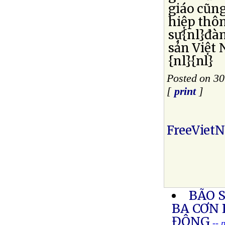
giáo cũng
hiệp thô
sự{nl}đà
sản Việt
{nl}{nl}
Posted on 30
[
print
]
FreeViet
BÃO 
BA CƠN 
ĐÔNG
-- 