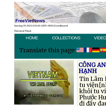
FreeVietNews
Sun Aug 09 2026 13:15:06 GMT+0000 (Coordinated
Universal Time)
HOME
COLLECTIONS
VIDE
Translate this page:
CÔNG AN
HẠNH
Tin Lâm Ð
tu viện{n
khỏi tu v
Phước Huệ
đi đầy đa