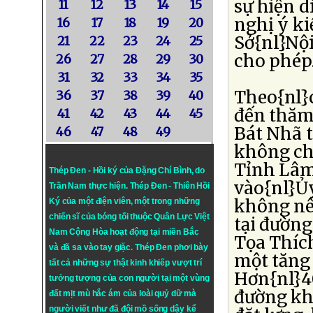
sự hiện d
11
12
13
14
15
nghị ý k
16
17
18
19
20
Sở{nl}Nộ
21
22
23
24
25
cho phép
26
27
28
29
30
31
32
33
34
35
Theo{nl}c
36
37
38
39
40
đến thăm
41
42
43
44
45
Bát Nhã t
46
47
48
49
không ch
Tỉnh Lâm
Thép Đen - Hồi ký của Đặng Chí Bình
, do
vào{nl}Ủ
Trần Nam thực hiện.
Thép Đen
- Thiên Hồi
không nê
Ký của một điện viên, một trong những
chiến sĩ của bóng tối thuộc Quân Lực Việt
tại đường
Nam Cộng Hòa hoạt động tại miền Bắc
Tọa Thích
và đã sa vào tay giặc. Thép Đen phơi bày
một tăng 
tất cả những sự thật kinh khiếp vượt trí
Hơn{nl}4
tưởng tượng của con người tại một vùng
đường kh
đất mịt mù hắc ám của loài quỷ dữ mà
người viết như đã đội mồ sống dậy kể