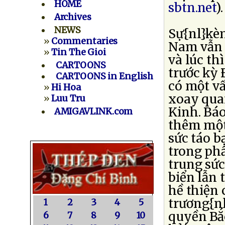
HOME
sbtn.net
).
Archives
NEWS
Sự{nl}kèn
»
Commentaries
Nam vẫn d
»
Tin The Gioi
và lúc th
CARTOONS
trước kỳ 
CARTOONS in English
có một vấ
»
Hi Hoa
xoay qua
»
Luu Tru
Kinh. Báo
AMIGAVLINK.com
thêm một
sức táo b
trong phầ
trung sứ
biển lẫn
hề thiện 
trương{nl
1
2
3
4
5
quyền Bắ
6
7
8
9
10