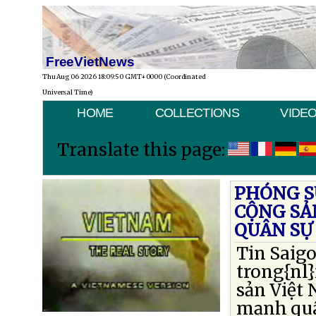
FreeVietNews
Thu Aug 06 2026 18:09:50 GMT+0000 (Coordinated
Universal Time)
HOME
COLLECTIONS
VIDE
Translate this page:
PHÓNG SỰ
CỘNG SẢ
QUÂN SỰ
Tin Saig
trong{nl}
sản Việt 
mạnh quân