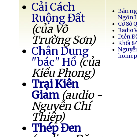
Cải Cách
Bán ng
Ruộng Đất
Ngôn 
Cơ Sở 
(của Võ
Radio 
Trường Sơn)
Diễn Đ
Khối 8
Chân Dung
Nguyễ
homep
"bác" Hồ
(của
Kiều Phong)
Trại Kiên
Giam
(audio -
Nguyễn Chí
Thiệp)
Thép Đen