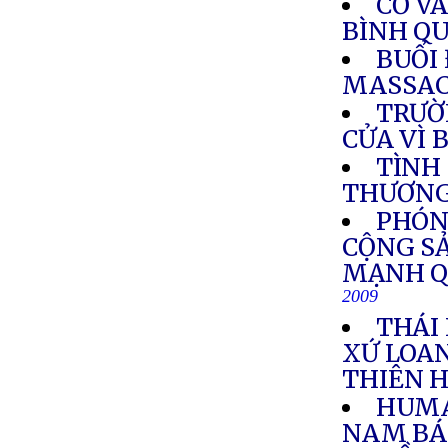
CỜ V
BÌNH QU
BUỔI 
MASSAC
TRƯỜ
CỬA VÌ 
TÌNH
THƯƠN
PHÓNG
CỘNG SẢ
MẠNH Q
2009
THÁI
XỨ LOA
THIÊN 
HUMA
NAM BÁ