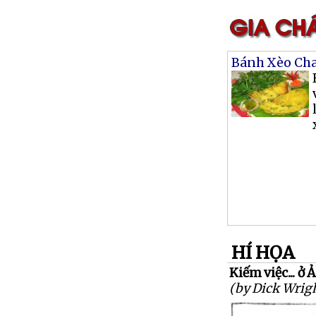
Bánh Xèo Ch
HÍ HỌA
Kiếm việc... ở 
(by Dick Wrig