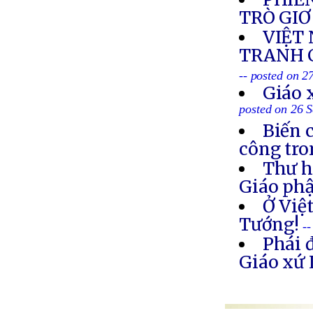
TRÒ GIƠ
VIỆT
TRANH C
-- posted on 2
Giáo 
posted on 26 
Biến 
công tro
Thư h
Giáo ph
Ở Việ
Tướng!
-
Phái 
Giáo xứ 