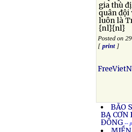
gia thù đ
quân đội 
luôn là 
{nl}{nl}
Posted on 29
[
print
]
FreeViet
BÃO 
BA CƠN 
ĐÔNG
-- 
MIỀN