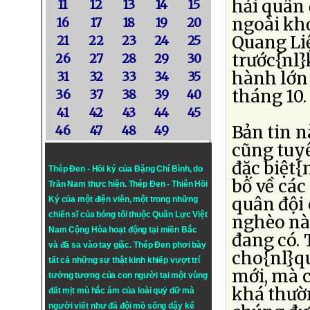
hải quân 
11
12
13
14
15
ngoài kh
16
17
18
19
20
Quang Liệ
21
22
23
24
25
trước{nl}
26
27
28
29
30
hành lớn
31
32
33
34
35
tháng 10.
36
37
38
39
40
41
42
43
44
45
Bản tin 
46
47
48
49
cũng tuyê
đặc biệt{
Thép Đen - Hồi ký của Đặng Chí Bình
, do
bố về cá
Trần Nam thực hiện.
Thép Đen
- Thiên Hồi
quân đội
Ký của một điện viên, một trong những
chiến sĩ của bóng tối thuộc Quân Lực Việt
nghèo nà
Nam Cộng Hòa hoạt động tại miền Bắc
đang có. 
và đã sa vào tay giặc. Thép Đen phơi bày
cho{nl}q
tất cả những sự thật kinh khiếp vượt trí
mới, mà c
tưởng tượng của con người tại một vùng
khá thườ
đất mịt mù hắc ám của loài quỷ dữ mà
người viết như đã đội mồ sống dậy kể