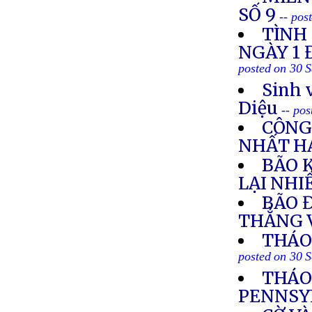
SỐ 9
-- pos
TÌNH
NGÀY 1 
posted on 30 
Sinh 
Diệu
-- po
CÔNG
NHẤT H
BÃO 
LẠI NHI
BÃO 
THẲNG 
THÁO 
posted on 30 
THÁO
PENNSY