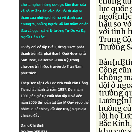
chúng đư
cho ta nghe những cơ cực lầm than của
lực quốc
xã hội miền Bắc và cuộc đời tù đày bi
ngợi{nl}c
thảm của những chiến sĩ vô danh của
hậu so vớ
chúng ta, những người đã âm thầm chiến
với tình 
đấu và gục ngã vì lý tưởng
Tự Do
và
Đại
Trung Cộ
Nghĩa Dân Tộc
...
Trường Sa
Ở đây chỉ có tập I và II, từng được phát
thanh trên đài phát thanh Quê Hương từ
Bản{nl}ti
San Jose, California - Hoa Kỳ, trong
chương trình đọc truyện do Trần Nam
Cộng cũn
phụ trách.
không mẫ
đội ở ngo
Thép Đen tập I và II do nhà xuất bản Đông
Tiến phát hành từ năm 1987. Đến năm
trưởng q
1991, tác giả tự xuất bản tập III và đến
Lương{nl}
năm 2005 thì hoàn tất tập IV. Quý vị có thể
hướng củ
hỏi mua sách hay dĩa đọc truyện qua địa
lời họ Lư
chỉ sau đây:
Bắc Kinh,
Dang Chi Binh
khu vực s