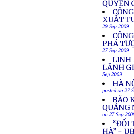
QUYỀN C
CÔNG
XUẤT TU
29 Sep 2009
CÔNG 
PHÁ TƯ
27 Sep 2009
LINH
LÃNH G
Sep 2009
HÀ N
posted on 27 
BÃO 
QUẢNG N
on 27 Sep 200
“ĐỐI 
HÀ” - 