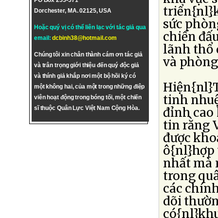
PO Box 255-571
triển{nl}
Dorchester, MA. 02125, USA
sức phòn
Hoặc quý vị có thể liên lạc với tác giả qua
chiến đấu
email:
dcbinh38@hotmail.com
lãnh thổ
Chúng tôi xin chân thành cám ơn tác giả
và phòng 
và trân trọng giới thiệu đến quý độc giả
và thính giả khắp nơi một bộ hồi ký có
Hiện{nl}
một không hai, của một trong những điệp
tinh nhuệ
viên hoạt động trong bóng tối, một chiến
sĩ thuộc Quân Lực Việt Nam Cộng Hòa.
đỉnh cao 
tin rằng 
được kho
ô{nl}hợp 
nhất mà 
trong quâ
các chính
dõi thườn
có{nl}kh